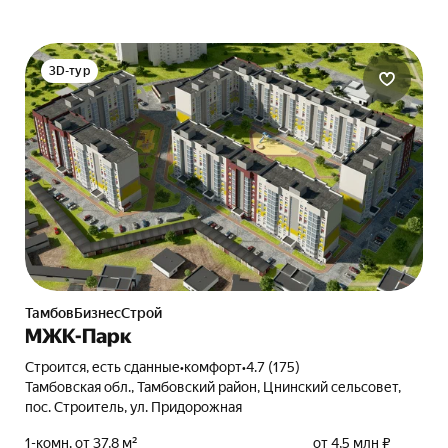
3D-тур
ТамбовБизнесСтрой
МЖК-Парк
Строится, есть сданные
•
комфорт
•
4.7 (175)
Тамбовская обл., Тамбовский район, Цнинский сельсовет,
пос. Строитель, ул. Придорожная
1-комн. от 37,8 м²
от 4,5 млн ₽