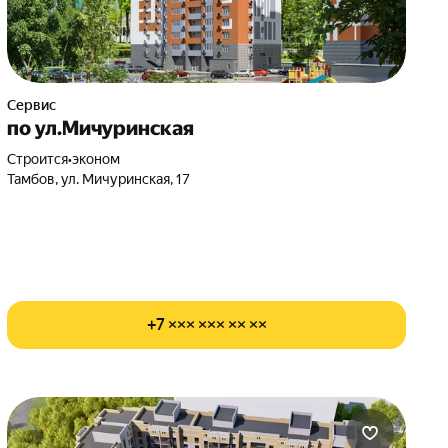
Сервис
по ул.Мичуринская
Строится
•
эконом
Тамбов, ул. Мичуринская, 17
+7 ××× ××× ×× ××