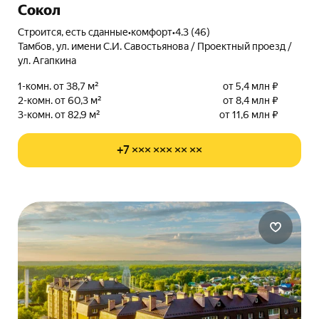
Сокол
Строится, есть сданные
•
комфорт
•
4.3 (46)
Тамбов, ул. имени С.И. Савостьянова / Проектный проезд /
ул. Агапкина
1-комн. от 38,7 м²
от 5,4 млн ₽
2-комн. от 60,3 м²
от 8,4 млн ₽
3-комн. от 82,9 м²
от 11,6 млн ₽
+7 ××× ××× ×× ××