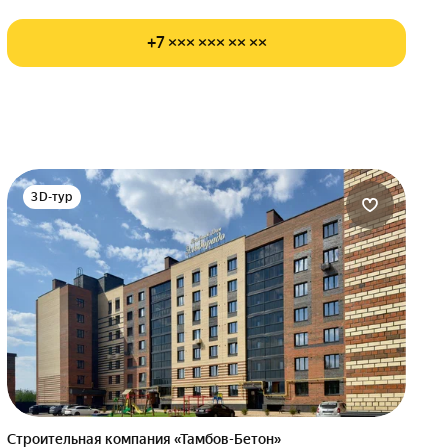
+7 ××× ××× ×× ××
3D-тур
Строительная компания «Тамбов-Бетон»