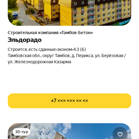
Строительная компания «Тамбов-Бетон»
Эльдорадо
Строится, есть сданные
•
эконом
•
4.3 (6)
Тамбовская обл., округ Тамбов, д. Перикса, ул. Берёзовая /
ул. Железнодорожная Казарма
+7 ××× ××× ×× ××
3D-тур