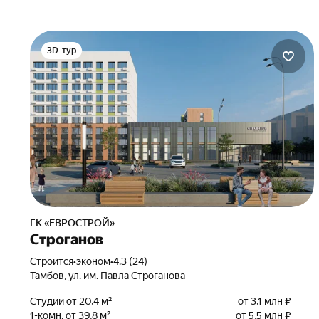
3D-тур
ГК «ЕВРОСТРОЙ»
Строганов
Строится
•
эконом
•
4.3 (24)
Тамбов, ул. им. Павла Строганова
Студии от 20,4 м²
от 3,1 млн ₽
1-комн. от 39,8 м²
от 5,5 млн ₽