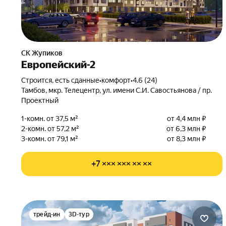
СК Жупиков
Европейский-2
Строится, есть сданные
•
комфорт
•
4.6 (24)
Тамбов, мкр. Телецентр, ул. имени С.И. Савостьянова / пр.
Проектный
1-комн. от 37,5 м²
от 4,4 млн ₽
2-комн. от 57,2 м²
от 6,3 млн ₽
3-комн. от 79,1 м²
от 8,3 млн ₽
+7 ××× ××× ×× ××
трейд-ин
3D-тур