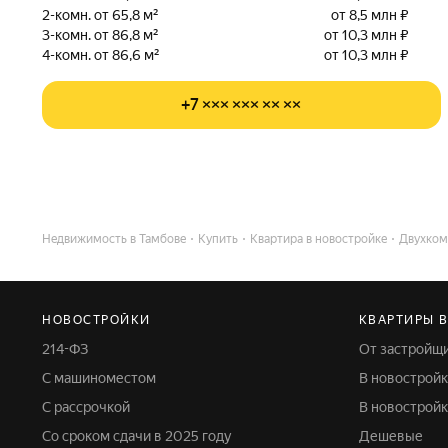
2-комн. от 65,8 м²
от 8,5 млн ₽
3-комн. от 86,8 м²
от 10,3 млн ₽
4-комн. от 86,6 м²
от 10,3 млн ₽
+7 ××× ××× ×× ××
Недвижимость в Тамбове
Купить
Квартира в новостройке
Двухком
НОВОСТРОЙКИ
КВАРТИРЫ 
214-ФЗ
От застройщ
С машиноместом
В новострой
С рассрочкой
В новострой
Со сроком сдачи в 2025 году
Дешевые