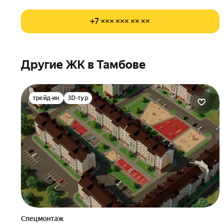
+7 ××× ××× ×× ××
Другие ЖК в Тамбове
трейд-ин
3D-тур
Спецмонтаж