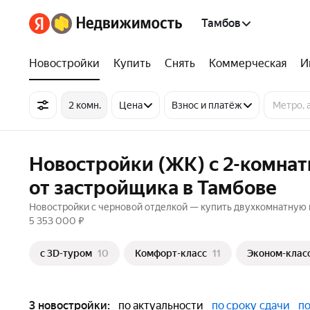
Тамбов
Новостройки
Купить
Снять
Коммерческая
И
2 комн.
Цена
Взнос и платёж
Новостройки (ЖК) с 2-комна
от застройщика в Тамбове
Новостройки с черновой отделкой — купить двухкомнатную к
5 353 000 ₽
c 3D-туром
10
Комфорт-класс
11
Эконом-клас
3 новостройки:
по актуальности
по сроку сдачи
по