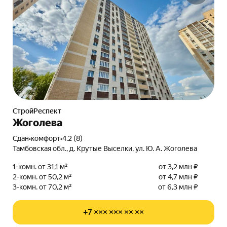
СтройРеспект
Жоголева
Сдан
•
комфорт
•
4.2 (8)
Тамбовская обл., д. Крутые Выселки, ул. Ю. А. Жоголева
1-комн. от 31,1 м²
от 3,2 млн ₽
2-комн. от 50,2 м²
от 4,7 млн ₽
3-комн. от 70,2 м²
от 6,3 млн ₽
+7 ××× ××× ×× ××