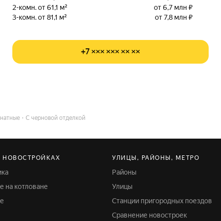
2-комн. от 61,1 м²
от 6,7 млн ₽
3-комн. от 81,1 м²
от 7,8 млн ₽
+7 ××× ××× ×× ××
натные
С черновой отделкой
В НОВОСТРОЙКАХ
УЛИЦЫ, РАЙОНЫ, МЕТРО
ика
Районы
ке на котловане
Улицы
ке
Станции пригородных поездов
Сравнение новостроек