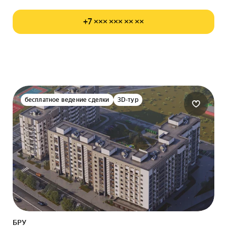
+7 ××× ××× ×× ××
бесплатное ведение сделки
3D-тур
БРУ