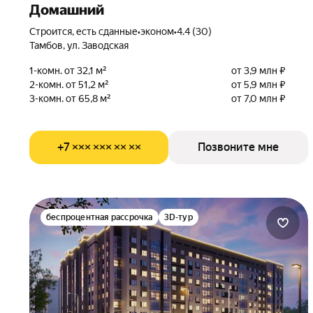
Домашний
Строится, есть сданные
•
эконом
•
4.4 (30)
Тамбов, ул. Заводская
1-комн. от 32,1 м²
от 3,9 млн ₽
2-комн. от 51,2 м²
от 5,9 млн ₽
3-комн. от 65,8 м²
от 7,0 млн ₽
+7 ××× ××× ×× ××
Позвоните мне
беспроцентная рассрочка
3D-тур