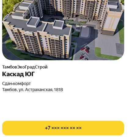
ТамбовЭкоГрадСтрой
Каскад ЮГ
Сдан
•
комфорт
Тамбов, ул. Астраханская, 181В
+7 ××× ××× ×× ××