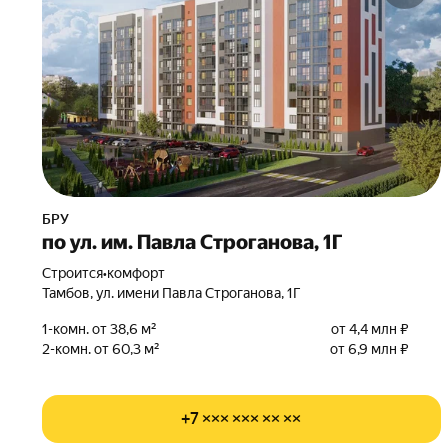
БРУ
по ул. им. Павла Строганова, 1Г
Строится
•
комфорт
Тамбов, ул. имени Павла Строганова, 1Г
1-комн. от 38,6 м²
от 4,4 млн ₽
2-комн. от 60,3 м²
от 6,9 млн ₽
+7 ××× ××× ×× ××