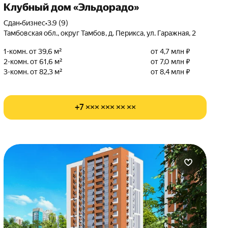
Клубный дом «Эльдорадо»
Сдан
•
бизнес
•
3.9 (9)
Тамбовская обл., округ Тамбов, д. Перикса, ул. Гаражная, 2
1-комн. от 39,6 м²
от 4,7 млн ₽
2-комн. от 61,6 м²
от 7,0 млн ₽
3-комн. от 82,3 м²
от 8,4 млн ₽
+7 ××× ××× ×× ××