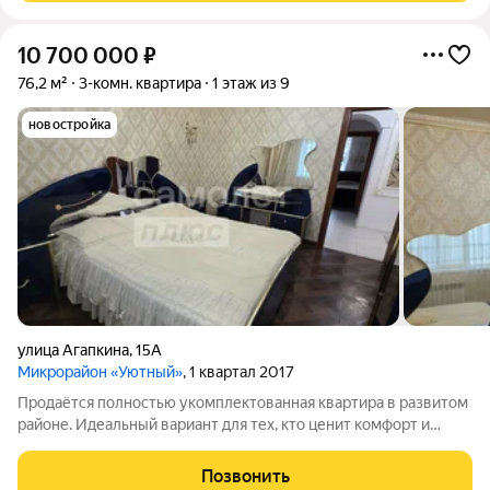
10 700 000
₽
76,2 м²
3-комн. квартира
1 этаж из 9
новостройка
улица Агапкина
,
15А
Микрорайон «Уютный»
, 1 квартал 2017
Продаётся полностью укомплектованная квартира в развитом
районе. Идеальный вариант для тех, кто ценит комфорт и
время заезжайте и живите! Особенности интерьера:
Дизайнерские потолки: «Парящие» конструкции со световыми
Позвонить