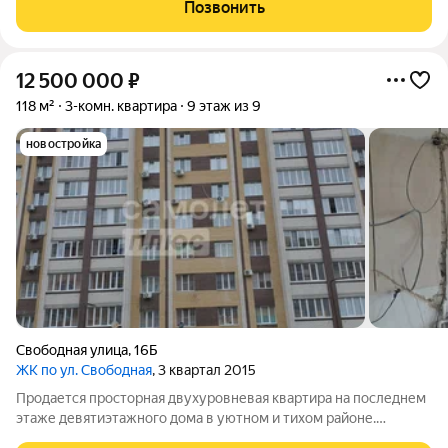
самимЧасть мебели остается заезжай и жив Теплые полы
Позвонить
комфорт в холодное время
12 500 000
₽
118 м²
3-комн. квартира
9 этаж из 9
новостройка
Свободная улица
,
16Б
ЖК по ул. Свободная
, 3 квартал 2015
Продается просторная двухуровневая квартира на последнем
этаже девятиэтажного дома в уютном и тихом районе.
Площадь квартиры позволит вам организовать пространство