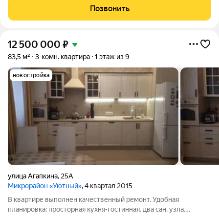
по вашему вкусу: на первом уровне расположены уютная
Позвонить
кухня-гостинная, раздельный
12 500 000
₽
83,5 м²
3-комн. квартира
1 этаж из 9
новостройка
улица Агапкина
,
25А
Микрорайон «Уютный»
, 4 квартал 2015
В квартире выполнен качественный ремонт. Удобная
планировка: просторная кухня-гостинная, два сан. узла,