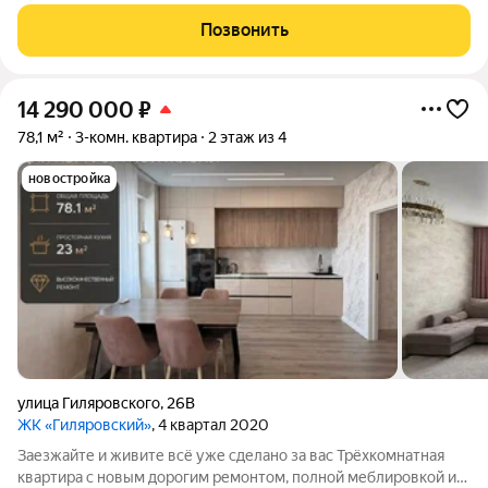
комнаты изолированные. Мебель останется в подарок!
Развитая инфраструктура. Все рядом: школы, детские сады,
Позвонить
спортивные комплексы, торговые центры,
14 290 000
₽
78,1 м²
3-комн. квартира
2 этаж из 4
новостройка
улица Гиляровского
,
26В
ЖК «Гиляровский»
, 4 квартал 2020
Заезжайте и живите всё уже сделано за вас Трёхкомнатная
квартира с новым дорогим ремонтом, полной меблировкой и