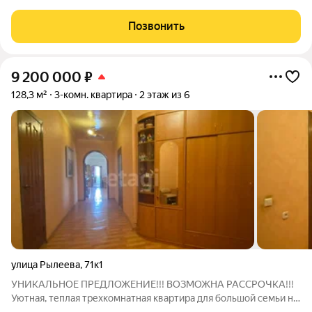
встроенной техникой Electrolux. Никаких «доделаю позже»:
лоджия отделана, окна ПВХ, два инверторных кондиционера,
Позвонить
электрика перебрана с
9 200 000
₽
128,3 м²
3-комн. квартира
2 этаж из 6
улица Рылеева
,
71к1
УНИКАЛЬНОЕ ПРЕДЛОЖЕНИЕ!!! ВОЗМОЖНА РАССРОЧКА!!!
Уютная, теплая трехкомнатная квартира для большой семьи на