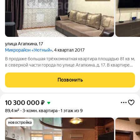
улица Агапкина
,
17
Микрорайон «Уютный»
, 4 квартал 2017
В продаже большая трёхкомнатная квартира площадью 81 кв м,
в северной части города по улице Агапкина, д. 17. В квартире
выполнен хороший ремонт, имеются две изолированные
комнаты, большой зал и просторная кухня с выходом на
Позвонить
панорамный балкон.
10 300 000
₽
89,4 м²
3-комн. квартира
1 этаж из 9
новостройка