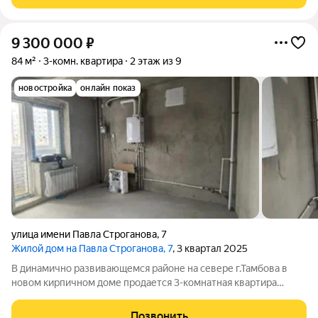
линиями создают современное и
9 300 000
₽
84 м²
3-комн. квартира
2 этаж из 9
новостройка
онлайн показ
улица имени Павла Строганова
,
7
Жилой дом на Павла Строганова, 7
, 3 квартал 2025
В динамично развивающемся районе на севере г.Тамбова в
новом кирпичном доме продается 3-комнатная квартира
улучшенной планировки. Дом сдан в 2025г. Качественная
черновая отделка от застройщика с проверенной репутацией
Позвонить