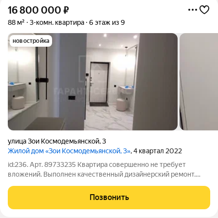
16 800 000
₽
88 м²
3-комн. квартира
6 этаж из 9
новостройка
улица Зои Космодемьянской
,
3
Жилой дом «Зои Космодемьянской, 3»
, 4 квартал 2022
id:236. Арт. 89733235 Квартира совершенно не требует
вложений. Выполнен качественный дизайнерский ремонт.
Установлена бытовая техника (автоматический газовый котел,
вытяжка, кондиционеры в каждой комнате, стиральная
Позвонить
машинка, холодильник, варочная