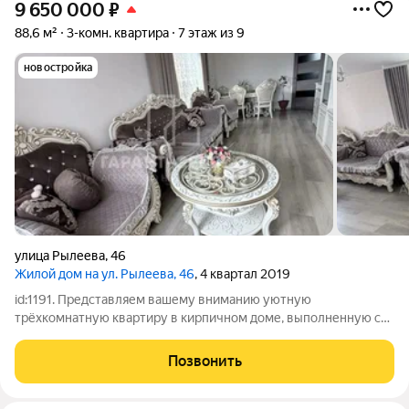
9 650 000
₽
88,6 м²
3-комн. квартира
7 этаж из 9
новостройка
улица Рылеева
,
46
Жилой дом на ул. Рылеева, 46
, 4 квартал 2019
id:1191. Представляем вашему вниманию уютную
трёхкомнатную квартиру в кирпичном доме, выполненную с
дизайнерским ремонтом. Просторная кухня площадью 15 м
станет сердцем этого жилья, идеальным местом для семейных
Позвонить
обедов и дружеских посиделок. Светлая