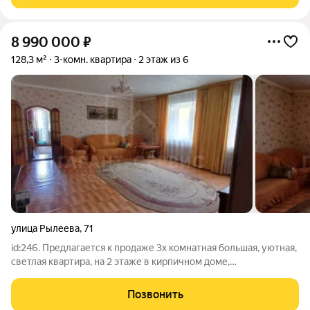
стороны. Квартира с обычным хорошим
8 990 000
₽
128,3 м²
3-комн. квартира
2 этаж из 6
улица Рылеева
,
71
id:246. Предлагается к продаже 3х комнатная большая, уютная,
светлая квартира, на 2 этаже в кирпичном доме,
расположенная в северной части города по адресу ул.
Рылеева д.71 кор.1 Удобная планировка. Три изолированный
Позвонить
большие комнаты. Общая площадь