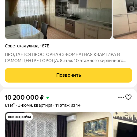
Советская улица
,
187Е
ПРОДАЕТСЯ ПРОСТОРНАЯ 3-КОМНАТНАЯ КВАРТИРА В
САМОМ ЦЕНТРЕ ГОРОДА. 8 этаж 10 этажного кирпичного
дома 2006 года постройки. Общая площадь 99 кв.м. Кухня-
гостиная 15 кв.м. Вce комнaты в квapтиpe изолировaнныe ,
Позвонить
проcторный холл , раздельный с/узел, три
10 200 000
₽
81 м²
3-комн. квартира
11 этаж из 14
новостройка