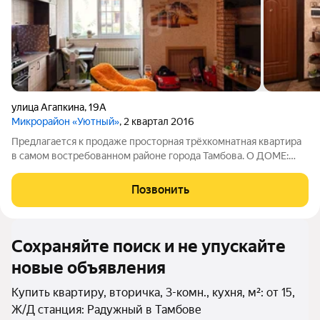
улица Агапкина
,
19А
Микрорайон «Уютный»
, 2 квартал 2016
Предлагается к продаже просторная трёхкомнатная квартира
в самом востребованном районе города Тамбова. О ДОМЕ:
Кирпичный, 2016г. постройки. Расположен по ул. Агапкина. О
КВАРТИРЕ: Этаж 1 из 9. Общая площадь 89.4 м2, три
Позвонить
изолированные комнаты, 2
Сохраняйте поиск и не упускайте
новые объявления
Купить квартиру, вторичка, 3-комн., кухня, м²: от 15,
Ж/Д станция: Радужный в Тамбове