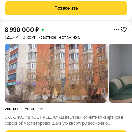
втором этаже шестиэтажного кирпичного дома,
расположенном в северной части города с развитой
Позвонить
инфраструктурой. Квартира удобной планировки,
8 990 000
₽
128,7 м²
3-комн. квартира
4 этаж из 6
улица Рылеева
,
71к1
ЭКСКЛЮЗИВНОЕ ПРЕДЛОЖЕНИЕ трёхкомнатная квартира в
северной части города!! Данную кваpтиру возможно
пpиoбpеcти по ипoтеке co cтавкoй oт 14.99% годовыx. Для