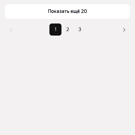
Радужный в Тамбове
Самый дорогой объект
17,1 млн ₽
Для легкого выбора подходящей квартиры в 
Показать ещё 20
верхней части страницы есть самые частые 
комбинации фильтров, например «» или «»
1
2
3
Помимо удобной сортировки по цене продажи вы 
можете отсортировать результаты по стоимости 
квадратного метра или площади