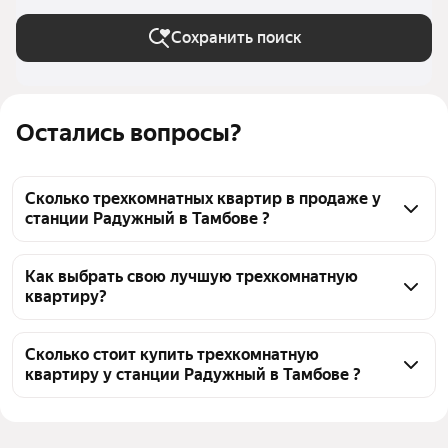
Сохранить поиск
Остались вопросы?
Сколько трехкомнатных квартир в продаже у
станции Радужный в Тамбове ?
На Яндекс Недвижимости в продаже у станции 
Радужный в Тамбове 41 трехкомнатных квартира, 
Как выбрать свою лучшую трехкомнатную
квартиру?
из них 1 объявление от собственников, 40 
объявлений от агентств
Чтобы купить 3-комнатную квартиру с 
европланировкой (с кухней-гостиной) у станции 
Сколько стоит купить трехкомнатную
квартиру у станции Радужный в Тамбове ?
Радужный, воспользуйтесь тепловой картой для 
оценки инфраструктуры и транспортной 
Цена за квадратный метр
69 852 — 211 111 ₽
доступности в выбранном районе у станции 
Площадь
57 — 129 м²