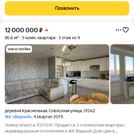
представлена 3-комнатная квартира на 2 этаже в 9-этажном
кирпичном доме, расположенном в экологически
Позвонить
благоприятном районе. Удачная планировка
12 000 000
₽
85,6 м²
3-комн. квартира
3 этаж из 9
новостройка
деревня Красненькая
,
Совхозная улица
,
210к2
ЖК «Видный»
, 4 квартал 2019
Номер объекта: 1001241. Продается 3-х комнатная квартира с
индивидуальным отоплением в ЖК Видный! Дом сдан в