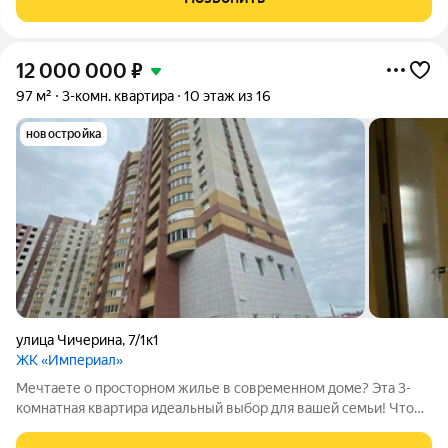
ООО СЗ «Известняк». Установлены
12 000 000
₽
97 м²
3-комн. квартира
10 этаж из 16
новостройка
улица Чичерина
,
7/1к1
ЖК «Империал»
Мечтаете о просторном жилье в современном доме? Эта 3-
комнатная квартира идеальный выбор для вашей семьи! Что
вы получаете: Готовый ремонт не нужно ждать и делать