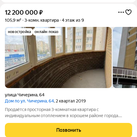
12 200 000
₽
105,9 м²
3-комн. квартира
4 этаж из 9
новостройка
онлайн показ
улица Чичерина
,
64
Дом по ул. Чичерина, 64
, 2 квартал 2019
Продаётся просторная 3-комнатная квартира с
индивидуальным отоплением в хорошем районе города.
Квартира с качественной черновой отделкой,отличный
вариант для тех, кто хочет реализовать свои идеи по своему
Позвонить
дизайну. Комнаты изолированные,