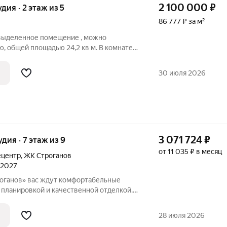
2 100 000
₽
удия · 2 этаж из 5
86 777 ₽ за м²
выделенное помещение , можно
ю, общей площадью 24,2 кв м. В комнате
а ( туалет, ванная, стиральная машина,
е можно приложить усилия и фантазию , и
30 июля 2026
3 071 724
₽
удия · 7 этаж из 9
от 11 035 ₽ в месяц
ецентр
,
ЖК Строганов
л 2027
оганов» вас ждут комфортабельные
 планировкой и качественной отделкой.
 компактные студий, уютные
рные двухкомнатные квартиры, с
28 июля 2026
вками,