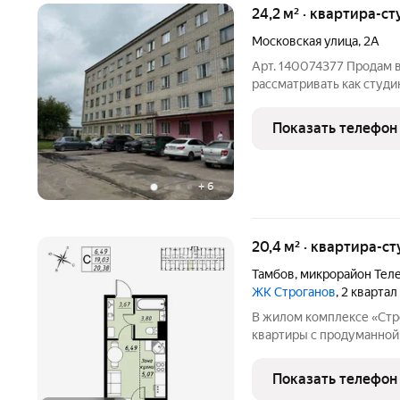
24,2 м² · квартира-ст
Московская улица
,
2А
Арт. 140074377 Продам 
рассматривать как студи
есть подводка для санузл
раковина для кухни) . Т.
Показать телефон
данный
+
6
20,4 м² · квартира-ст
Тамбов
,
микрорайон Тел
ЖК Строганов
, 2 кварта
В жилом комплексе «Стр
квартиры с продуманной
На выбор представлены:
однокомнатные и просто
Показать телефон
эргономичными планиро