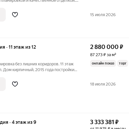
 планировкой и качественной отделкой.
 компактные студий, уютные
рные двухкомнатные квартиры, с
15 июля 2026
вками,
2 880 000
₽
ия · 11 этаж из 12
87 273 ₽ за м²
онлайн показ
торг
пассажирских и 1 грузовой лифт. О доме и локации: Рядом
18 июля 2026
3 333 381
₽
удия · 4 этаж из 9
от 11 975 ₽ в месяц