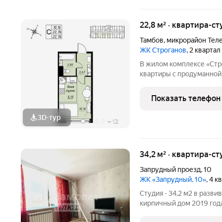
22,8 м² · квартира-ст
Тамбов
,
микрорайон Тел
ЖК Строганов
, 2 кварта
В жилом комплексе «Стр
квартиры с продуманной
На выбор представлены:
однокомнатные и просто
Показать телефон
эргономичными планиро
3D-тур
+
12
34,2 м² · квартира-ст
Запрудный проезд
,
10
ЖК «Запрудный, 10»
, 4 
Студия - 34,2 м2 в рaзв
кирпичный дом 2019 года
Квартира светлая, тепла