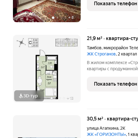
входная дверь. Просторн
Показать телефон
лифт. Удобство
+
8
21,9 м² · квартира-ст
Тамбов
,
микрорайон Тел
ЖК Строганов
, 2 кварта
В жилом комплексе «Стр
квартиры с продуманной
На выбор представлены:
однокомнатные и просто
Показать телефон
эргономичными планиро
3D-тур
+
13
30,5 м² · квартира-ст
улица Агапкина
,
2К
ЖК «ГОРИЗОНТЫ»
, 1 к