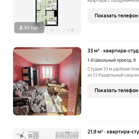
квартиры с продуманной
На выбор представлены:
однокомнатные и просто
Показать телефон
эргономичными планиро
3D-тур
+
13
33 м² · квартира-студ
1-й Школьный проезд
,
9
Студия 33 м удобная планировка без лишних коридоров. 11 этаж
из 12 Раздельный санузел. Дом кирпичный, 2015 года постройки
тёплый. Центральное водоснабжение и отопление. В подъезде 2
Показать телефон
+
3
21,9 м² · квартира-ст