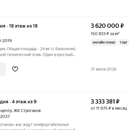
3 620 000
₽
ия · 18 этаж из 18
150 833 ₽ за м²
ал 2019
онлайн показ
торг
ия. Общая площадь - 24 мг (с балконом).
шой технический этаж. Один взрослый
 лет в собственности. Батареи с
оду установлены счётчики. Небольшие
21 июля 2026
3 333 381
₽
удия · 4 этаж из 9
от 11 975 ₽ в месяц
ецентр
,
ЖК Строганов
л 2027
оганов» вас ждут комфортабельные