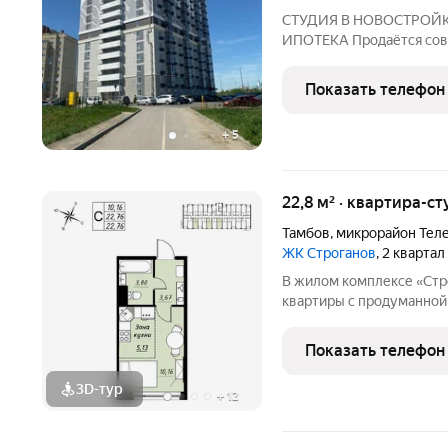
СТУДИЯ В НОВОСТРОЙК
ИПОТЕКА Продаётся сов
комплексе. Идеальный в
жилья или инвестиций. П
Показать телефон
отдельный санузел. Отде
+
5
22,8 м² · квартира-ст
Тамбов
,
микрорайон Тел
ЖК Строганов
, 2 кварта
В жилом комплексе «Стр
квартиры с продуманной
На выбор представлены:
однокомнатные и просто
Показать телефон
эргономичными планиро
3D-тур
+
12