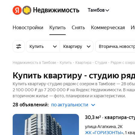
Тамбов
Новостройки
Купить
Снять
Коммерческая
И
Купить
Квартиру
Вторичка, новост
Недвижимость в Тамбове
Купить
Квартира
Студия
Рядом с озер
Купить квартиру - студию ря
Купить квартиру-студию рядом с озером в Тамбове — 28 объя
2 100 000 ₽ до 7 200 000 ₽ на Яндекс Недвижимости. В наше
вторичном жилье — фото, планировки и характеристики.
28 объявлений:
по актуальности
30,3 м² · квартира-ст
улица Агапкина
,
2К
ЖК «ГОРИЗОНТЫ»
, 1 к