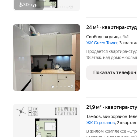
3D-тур
+
13
24 м² · квартира-студ
Свободная улица
,
4к1
ЖК Green Tower
, 3 кварт
Продается квартира-студ
18 этаж, над домом боль
собственник , более пяти
регулятором тепла, на в
Показать телефон
коммунальные
+
3
21,9 м² · квартира-ст
Тамбов
,
микрорайон Тел
ЖК Строганов
, 2 кварта
В жилом комплексе «Стр