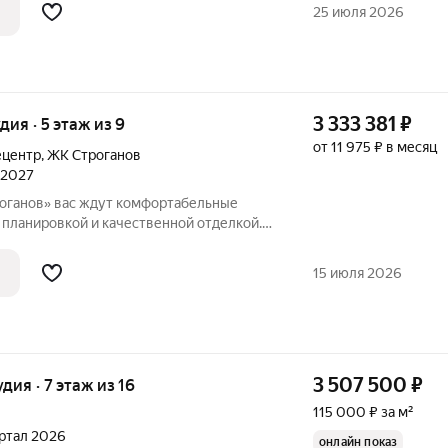
ый подъезд, 2 пассaжиpских, 1 грузовой
25 июля 2026
3 333 381
₽
удия · 5 этаж из 9
от 11 975 ₽ в месяц
ецентр
,
ЖК Строганов
л 2027
оганов» вас ждут комфортабельные
 планировкой и качественной отделкой.
 компактные студий, уютные
рные двухкомнатные квартиры, с
15 июля 2026
вками,
3 507 500
₽
удия · 7 этаж из 16
115 000 ₽ за м²
вартал 2026
онлайн показ