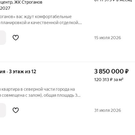
ецентр
,
ЖК Строганов
л 2027
оганов» вас ждут комфортабельные
 планировкой и качественной отделкой.
 компактные студий, уютные
рные двухкомнатные квартиры, с
15 июля 2026
вками,
3 850 000
₽
ия · 3 этаж из 12
120 313 ₽ за м²
 квартира в северной части города на
 совмещена с залом), общая площадь 32
пичного дома.В квартире косметический
лён. Развитая инфраструктура: рядом ТЦ
31 июля 2026