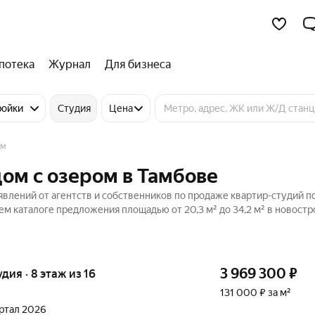
потека
Журнал
Для бизнеса
ройки
Студия
Цена
ом
дом с озером в Тамбове
влений от агентств и собственников по продаже квартир-студий по
м каталоге предложения площадью от 20,3 м² до 34,2 м² в новостр
3 969 300
₽
удия · 8 этаж из 16
131 000 ₽ за м²
вартал 2026