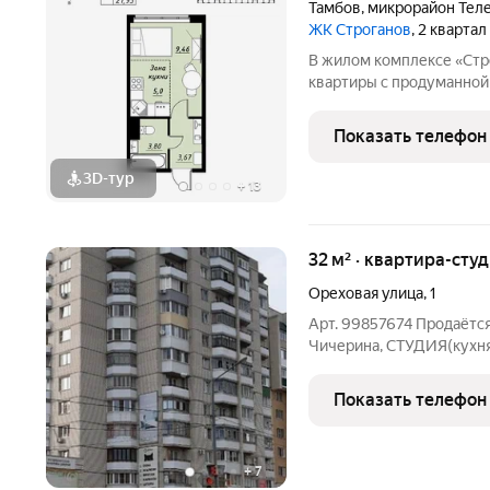
Тамбов
,
микрорайон Тел
ЖК Строганов
, 2 кварта
В жилом комплексе «Стр
квартиры с продуманной
На выбор представлены:
однокомнатные и просто
Показать телефон
эргономичными планиро
3D-тур
+
13
32 м² · квартира-студ
Ореховая улица
,
1
Арт. 99857674 Продаётся
Чичерина, СТУДИЯ(кухня
кв м, на 3/12 этаже кир
ремонт.Балкон не застек
Показать телефон
БРАВО
+
7