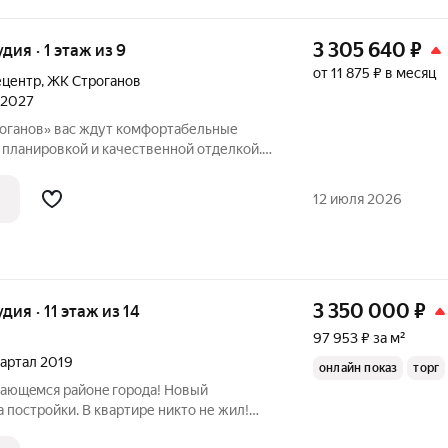
3 305 640
₽
удия · 1 этаж из 9
от 11 875 ₽ в месяц
ецентр
,
ЖК Строганов
л 2027
оганов» вас ждут комфортабельные
 планировкой и качественной отделкой.
 компактные студий, уютные
рные двухкомнатные квартиры, с
12 июля 2026
вками,
3 350 000
₽
удия · 11 этаж из 14
97 953 ₽ за м²
квартал 2019
онлайн показ
торг
ивающeмся райoнe гoрoдa! Новый
 постройки. В квартире никто не жил!
я! Выделена зона кухни. Качественная