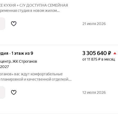
Е КУХНЯ + С/У ДОСТУПНА СЕМЕЙНАЯ
ременная студия в новом жилом
ариант для молодой семьи, первого
ланировка: полноценная кухонная зона,
21 июля 2026
лка:
3 305 640
₽
удия · 1 этаж из 9
от 11 875 ₽ в месяц
ецентр
,
ЖК Строганов
л 2027
оганов» вас ждут комфортабельные
 планировкой и качественной отделкой.
 компактные студий, уютные
рные двухкомнатные квартиры, с
12 июля 2026
вками,