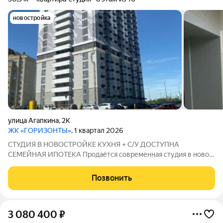
новостройка
улица Агапкина
,
2К
ЖК «ГОРИЗОНТЫ»
, 1 квартал 2026
СТУДИЯ В НОВОСТРОЙКЕ КУХНЯ + С/У ДОСТУПНА
СЕМЕЙНАЯ ИПОТЕКА Продаётся современная студия в новом
жилом комплексе. Идеальный вариант для молодой семьи,
первого жилья или инвестиций. Планировка: полноценная
Позвонить
кухонная зона, отдельный санузел. Отделка:
3 080 400
₽