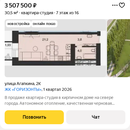
3 507 500
₽
30,5 м²
квартира-студия
7 этаж из 16
новостройка
онлайн показ
улица Агапкина
,
2К
ЖК «ГОРИЗОНТЫ»
, 1 квартал 2026
В продаже квартира-студия в кирпичном доме на севере
города. Автономное отопление, качественная черновая
отделка, панорамный балкон. Все удобства рядом: магазины,
школа, детский сад, аптеки в шаговой доступности. Отличный
Позвонить
Чат
вариант для тех, кто ценит