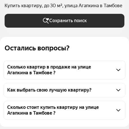
Купить квартиру, до 30 м², улица Агапкина в Тамбове
Сохранить поиск
Остались вопросы?
Сколько квартир в продаже на улице
Агапкина в Тамбове ?
На Яндекс Недвижимости в продаже на улице 
Агапкина в Тамбове 31 квартира, из них 2 
Как выбрать свою лучшую квартиру?
объявления от агентств, 29 объявлений от 
Чтобы купить квартиру маленькую на улице 
застройщиков
Агапкина, воспользуйтесь тепловой картой для 
Сколько стоит купить квартиру на улице
Агапкина в Тамбове ?
оценки инфраструктуры и транспортной 
доступности в выбранном районе на улице 
Цена за квадратный метр
102 000 — 131 000 ₽
Агапкина в Тамбове