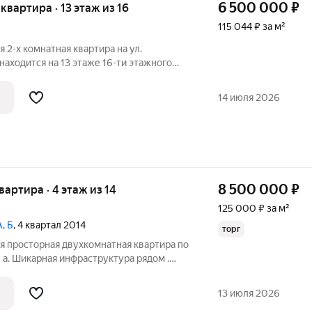
6 500 000
₽
 квартира · 13 этаж из 16
115 044 ₽ за м²
 2-х комнатная квартира на ул.
находится на 13 этаже 16-ти этажного
ТОНОМНЫМ ОТОПЛЕНИЕМ. Квартира
, комнаты расположены на две стороны,
14 июля 2026
а
8 500 000
₽
квартира · 4 этаж из 14
125 000 ₽ за м²
А, Б
, 4 квартал 2014
торг
я просторная двухкомнатная квартира по
0 а. Шикарная инфраструктура рядом .
олнен качественный евроремонт .
жа , 4 из 14. Два лифта в доме . Рядом
13 июля 2026