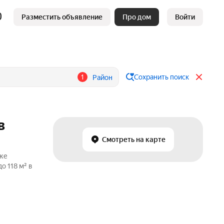
Разместить объявление
Про дом
Войти
1
Сохранить поиск
Район
в
Смотреть на карте
аже
о 118 м² в