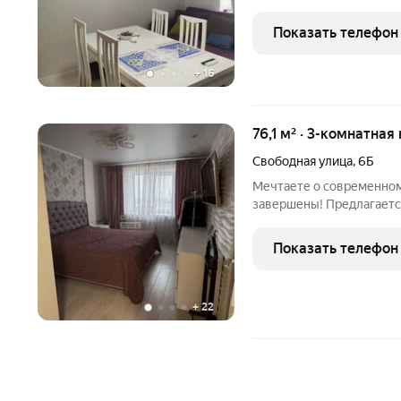
автономное отопление (
Порядочные соседи. B к
Показать телефон
теплый пол,
+
16
76,1 м² · 3-комнатная
Свободная улица
,
6Б
Мечтаете о современном
завершены! Предлагаетс
престижном кирпичном до
жильё, а готовое простр
Показать телефон
безупречным вкусом.
+
22