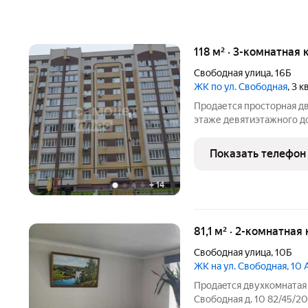
118 м² · 3-комнатная 
Свободная улица
,
16Б
ЖК по ул. Свободная
, 3 
Продается просторная д
этаже девятиэтажного д
квартиры позволит вам 
вкусу: на первом уровне
Показать телефон
раздельный
+
14
81,1 м² · 2-комнатная
Свободная улица
,
10Б
ЖК на ул. Свободная, 10 
Продaeтся двухкомнатая 
Свободная д. 10 82/45/2