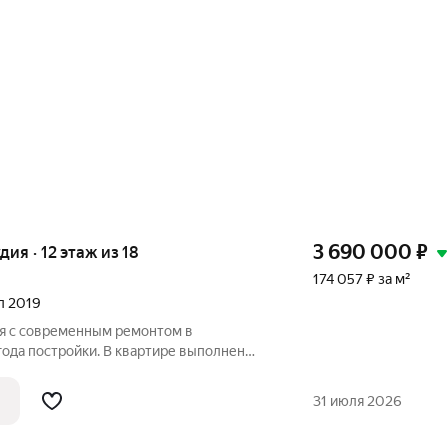
3 690 000
₽
удия · 12 этаж из 18
174 057 ₽ за м²
ал 2019
ия с современным ремонтом в
ода постройки. В квартире выполнен
тены светлые, что добавляет простора.
ьным гарнитуром и холодильником, есть
31 июля 2026