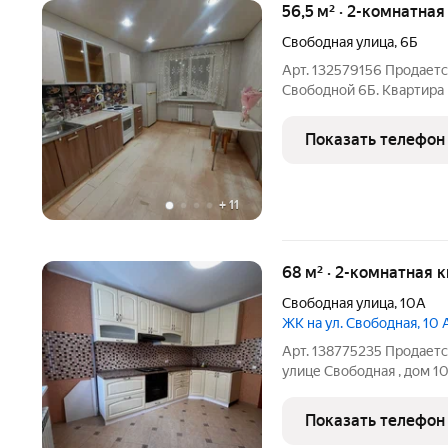
56,5 м² · 2-комнатная
Свободная улица
,
6Б
Арт. 132579156 Продается
Свободной 6Б. Квартира 
кирпичного дома с АВ
общей площадью 56.5 м2
Показать телефон
окна выходят во двор и н
+
11
68 м² · 2-комнатная 
Свободная улица
,
10А
ЖК на ул. Свободная, 10 
Арт. 138775235 Продаетс
улице Свободная , дом 1
Квартира большая , вып
Удобное расположение эта
Показать телефон
кафе Дебют