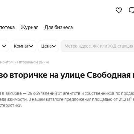
потека
Журнал
Для бизнеса
Комнат
Цена
емонтом на вторичном рынке
во вторичке на улице Свободная 
я в Тамбове — 25 объявлений от агентств и собственников по прод
Недвижимости. В нашем каталоге предложения площадью от 21,2 м² д
ктеристики.