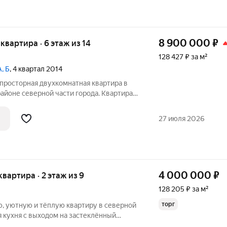
8 900 000
₽
я квартира · 6 этаж из 14
128 427 ₽ за м²
А, Б
, 4 квартал 2014
просторная двухкомнатная квартира в
йоне северной части города. Квартира с
тва. Все делалось для себя. Удобное
разные стороны, есть гардеробная.
27 июля 2026
4 000 000
₽
 квартира · 2 этаж из 9
128 205 ₽ за м²
торг
 уютную и тёплую квартиру в северной
я кухня с выходом на застеклённый
омната располагает в себе нишу для