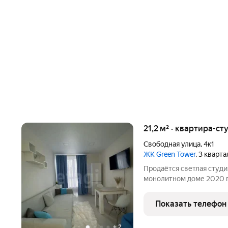
21,2 м² · квартира-ст
Свободная улица
,
4к1
ЖК Green Tower
, 3 кварт
Продаётся светлая студ
монолитном доме 2020 г
косметический ремонт, с
Кухня оборудована стил
Показать телефон
выход на балкон с
+
2