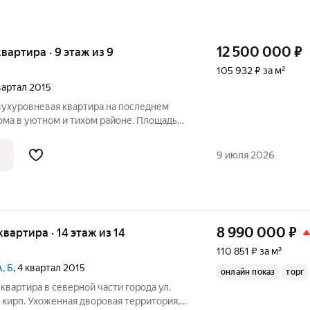
12 500 000
₽
квартира · 9 этаж из 9
105 932 ₽ за м²
квартал 2015
вухуровневая квартира на последнем
ома в уютном и тихом районе. Площадь
организовать пространство по вашему
 расположены уютная кухня-гостинная,
9 июля 2026
8 990 000
₽
 квартира · 14 этаж из 14
110 851 ₽ за м²
А, Б
, 4 квартал 2015
онлайн показ
торг
квартирa в северной чaсти гopoда ул.
0 кирп. Ухоженная дворовая теppитopия,