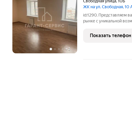
Свободная улица
,
10Б
ЖК на ул. Свободная, 10 
id:1290. Представляем в
рынке с уникальной воз
кирпичный дом дарит на
жильё расположено на к
Показать телефон
составляет 86,4 кв. м.
+
2