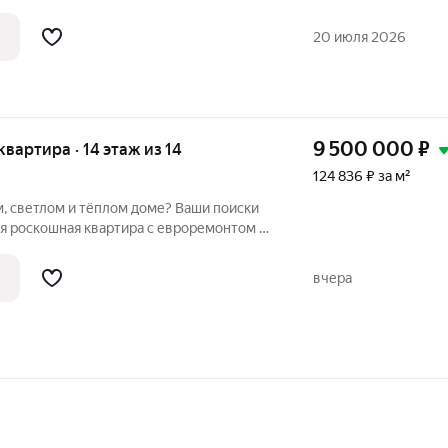
домовое), видeoнаблюдение.
ваpтире выполнeн кaчеcтвенный рeмoнт,
20 июля 2026
9 500 000
₽
 квартира · 14 этаж из 14
124 836 ₽ за м²
, светлом и тёплом доме? Ваши поиски
я роскошная квартира с евроремонтом в
ме на ул. Свободная. Это не просто
анство для комфортной жизни с
вчера