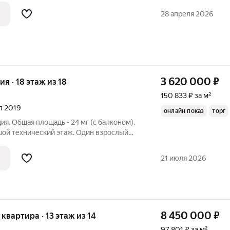
ли оборудования спальной зоны. С/у
28 апреля 2026
3 620 000
₽
ия · 18 этаж из 18
150 833 ₽ за м²
ал 2019
онлайн показ
торг
ия. Общая площадь - 24 мг (с балконом).
шой технический этаж. Один взрослый
 лет в собственности. Батареи с
оду установлены счётчики. Небольшие
21 июля 2026
8 450 000
₽
я квартира · 13 этаж из 14
97 801 ₽ за м²