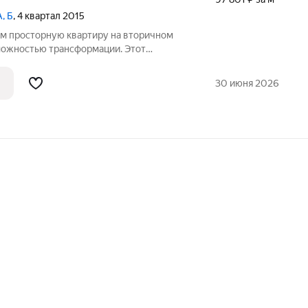
А, Б
, 4 квартал 2015
ам просторную квартиру на вторичном
можностью трансформации. Этот
дёжность и тишину, а ваше будущее
омфортном 13-м этаже. Общая площадь
30 июня 2026