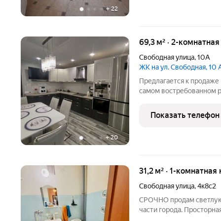
+
22
69,3 м² · 2-комнатна
Свободная улица
,
10А
ЖК на ул. Свободная, 10 
Предлагается к продаже 
самом востребованном ра
ремонтом высокого качес
расположение комнат на 
Показать телефон
Раздельный
+
20
31,2 м² · 1-комнатная
Свободная улица
,
4к8с2
СРОЧНО продам светлую,
части города. Просторна
балкон. Вместительная к