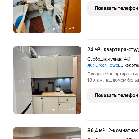
установки гардеробной и
Показать телефон
совмещён. Тихие,
+
7
24 м² · квартира-студ
Свободная улица
,
4к1
ЖК Green Tower
, 3 кварт
Продается квартира-студ
18 этаж, над домом боль
собственник , более пяти
регулятором тепла, на в
Показать телефон
коммунальные
+
3
86,4 м² · 2-комнатна