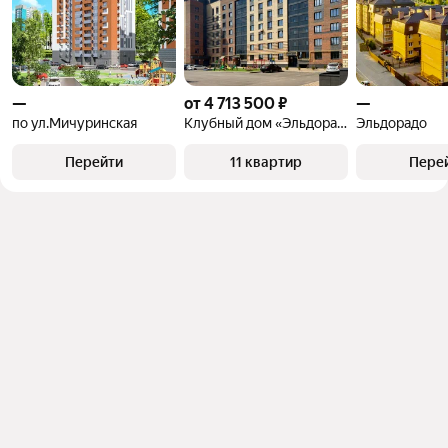
—
от 4 713 500 ₽
—
по ул.Мичуринская
Клубный дом «Эльдорадо»
Эльдорадо
Перейти
11 квартир
Пере