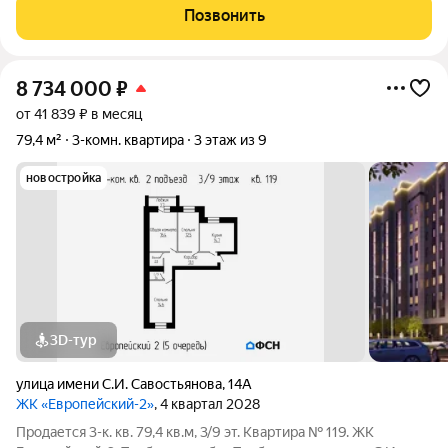
инфраструктурой. В шаговой доступности, два детских сада,
Позвонить
школа "Сколково",
8 734 000
₽
от 41 839 ₽ в месяц
79,4 м²
3-комн. квартира
3 этаж из 9
новостройка
3D-тур
улица имени С.И. Савостьянова
,
14А
ЖК «Европейский-2»
, 4 квартал 2028
Продается 3-к. кв. 79,4 кв.м, 3/9 эт. Квартира № 119. ЖК