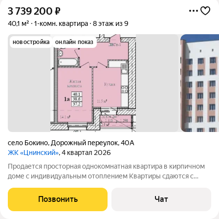
3 739 200
₽
40,1 м²
1-комн. квартира
8 этаж из 9
новостройка
онлайн показ
село Бокино
,
Дорожный переулок
,
40А
ЖК «Цнинский»
, 4 квартал 2026
Продается просторная однокомнатная квартира в кирпичном
доме с индивидуальным отоплением Квартиры сдаются с
предчистовой отделкой: -стяжка пола -разводка
электричества -отштукатурены внутренние кирпичные стены
Позвонить
Чат
-установлен газовый котел -остеклена