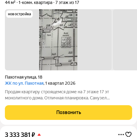
44 м²
1-комн. квартира
7 этаж из 17
новостройка
Пахотная улица
,
18
ЖК по ул. Пахотная
, 1 квартал 2026
Продам квартиру строящемся доме на 7 этаже 17 эт
монолитного дома. Отличная планировка. Санузел
раздельный. Все окна выходят на олимпийский парк. Сдача
дома март 2026 г. В наличии есть другие планировки и этажи.
Позвонить
Звоните, уточняйте. Продажа только за
3 333 381
₽