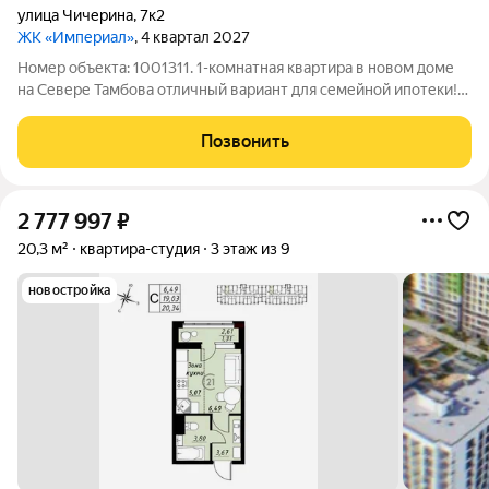
улица Чичерина
,
7к2
ЖК «Империал»
, 4 квартал 2027
Номер объекта: 1001311. 1-комнатная квартира в новом доме
на Севере Тамбова отличный вариант для семейной ипотеки!
Адрес: ул. Чичерина, д. 7/3 Сдача дома: IV квартал 2027 года
Почему стоит рассмотреть эту квартиру? Выгодные условия
Позвонить
по семейной
2 777 997
₽
20,3 м²
квартира-студия
3 этаж из 9
новостройка