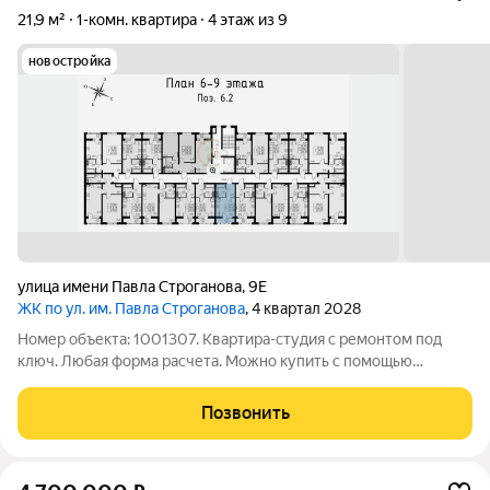
21,9 м²
1-комн. квартира
4 этаж из 9
новостройка
улица имени Павла Строганова
,
9Е
ЖК по ул. им. Павла Строганова
, 4 квартал 2028
Номер объекта: 1001307. Квартира-студия с ремонтом под
ключ. Любая форма расчета. Можно купить с помощью
материнского капитала, подходит под семейную и it-ипотеку,
Площадь 21,93 м кв. Кухня: 5 м, жилая: 9,46 м. Сдается во 2
Позвонить
квартале 2027 года.