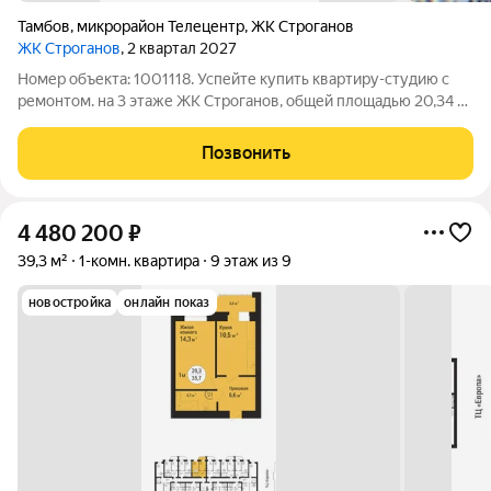
Тамбов
,
микрорайон Телецентр
,
ЖК Строганов
ЖК Строганов
, 2 квартал 2027
Номер объекта: 1001118. Успейте купить квартиру-студию с
ремонтом. на 3 этаже ЖК Строганов, общей площадью 20,34 м
(приведенная: 19,69м,жилая: 6,49 м,кухня: 5,07 м,лоджия:1,31
м) Продуманная территория: Район с развитой
Позвонить
инфраструктурой: школы,детские
4 480 200
₽
39,3 м²
1-комн. квартира
9 этаж из 9
новостройка
онлайн показ