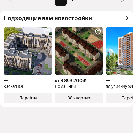
Подходящие вам новостройки
—
от 3 853 200 ₽
—
Каскад ЮГ
Домашний
по ул.Мичури
Перейти
38 квартир
Пере