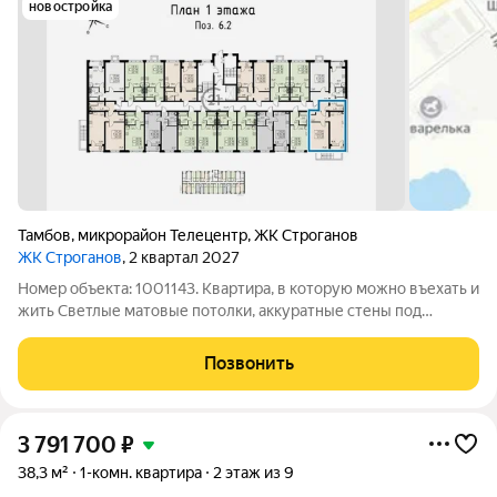
новостройка
Тамбов
,
микрорайон Телецентр
,
ЖК Строганов
ЖК Строганов
, 2 квартал 2027
Номер объекта: 1001143. Квартира, в которую можно въехать и
жить Светлые матовые потолки, аккуратные стены под
покраску, качественный линолеум и керамогранит. Для
комфортной жизни: Спорт и досуг: крытый бассейн «Сам
Позвонить
плыву» (Рылеева, 83Д),
3 791 700
₽
38,3 м²
1-комн. квартира
2 этаж из 9