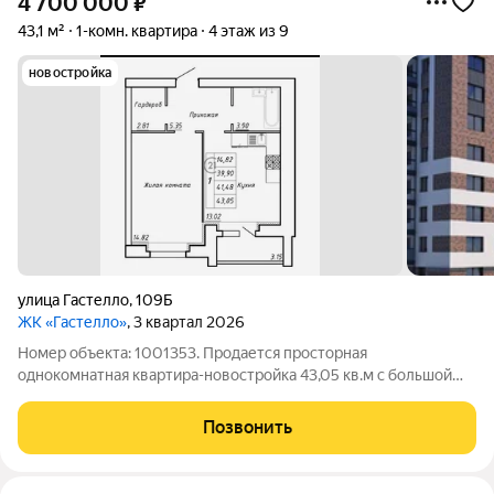
4 700 000
₽
43,1 м²
1-комн. квартира
4 этаж из 9
новостройка
улица Гастелло
,
109Б
ЖК «Гастелло»
, 3 квартал 2026
Номер объекта: 1001353. Продается просторная
однокомнатная квартира-новостройка 43,05 кв.м с большой
кухней 13 кв.м на четвертом этаже девятиэтажного дома. Это
идеальное предложение для тех, кто ценит комфорт, удобство
Позвонить
и продуманное пространство без