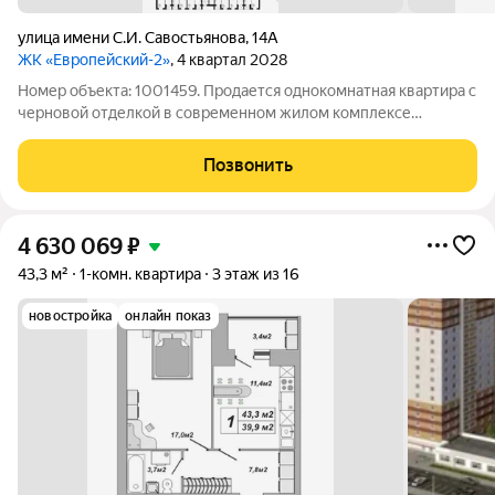
улица имени С.И. Савостьянова
,
14А
ЖК «Европейский-2»
, 4 квартал 2028
Номер объекта: 1001459. Продается однокомнатная квартира с
черновой отделкой в современном жилом комплексе
комфорт-класса в микрорайоне Телецентр, ул. Савостьянова,
14б, северная часть Тамбова. Подходит под семейную ипотеку
Позвонить
и другие ипотечные
4 630 069
₽
43,3 м²
1-комн. квартира
3 этаж из 16
новостройка
онлайн показ