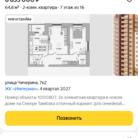
64,8 м²
2-комн. квартира
7 этаж из 16
новостройка
улица Чичерина
,
7к2
ЖК «Империал»
, 4 квартал 2027
Номер объекта: 1000807. 2х-комнатная квартира в новом
доме на Севере Тамбова отличный вариант для семейной
ипотеки! Адрес: ул. Чичерина, д. 7/2 Сдача дома: IV квартал
2027 года Почему стоит рассмотреть эту квартиру? Выгодные
Позвонить
условия по семейной