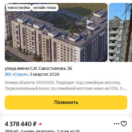
новостройка
онлайн показ
улица имени С.И. Савостьянова
,
3Б
ЖК «Сокол»
, 3 квартал 2026
Номер объекта: 1000930. Подходит под семейную ипотеку.
Первоначальный взнос по семейной ипотеке ниже на 10%. 3-
комнатная квартира с предчистовой отделкой в 9-этажном
жилом комплексе «Сокол». - Общая площадь: 84,9 м - Жилая
Позвонить
площадь: 48,2 м - Кухня:
4 378 440
₽
39,9 м²
1-комн. квартира
2 этаж из 16