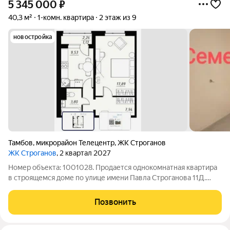
5 345 000
₽
40,3 м²
1-комн. квартира
2 этаж из 9
новостройка
Тамбов
,
микрорайон Телецентр
,
ЖК Строганов
ЖК Строганов
, 2 квартал 2027
Номер объекта: 1001028. Продается однокомнатная квартира
в строящемся доме по улице имени Павла Строганова 11Д.
Квартира расположена на втором этаже 9-ти этажного дома,
срок сдачи - II квартал 2027 года. В 2026 году начнутся
Позвонить
отделочные работы. В