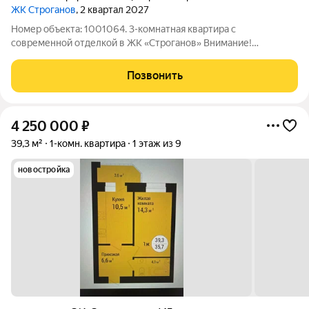
ЖК Строганов
, 2 квартал 2027
Номер объекта: 1001064. 3-комнатная квартира с
современной отделкой в ЖК «Строганов» Внимание!
Фотографии ремонта это дизайнерский проект ул. Павла
Строганова, д. 11Д, 86,8 м 6 этаж из 9 Просторная квартира для
Позвонить
семьи, которая ценит комфорт и
4 250 000
₽
39,3 м²
1-комн. квартира
1 этаж из 9
новостройка