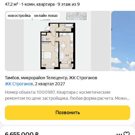
47,2 м²
1-комн. квартира
9 этаж из 9
новостройка
онлайн показ
Тамбов
,
микрорайон Телецентр
,
ЖК Строганов
ЖК Строганов
, 2 квартал 2027
Номер объекта: 1000987. Квартира с косметическим
ремонтом по цене застройщика. Любая форма расчета. Можно
вложить материнский капитал, подходит под семейную и it-
ипотеку. Первоначальный взнос по семейной ипотеке ниже на
Позвонить
10%. Площадь 47,22 м Комната
6 655 000
₽