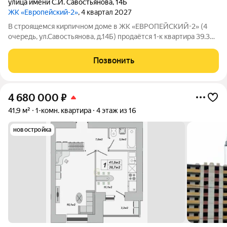
улица имени С.И. Савостьянова
,
14Б
ЖК «Европейский-2»
, 4 квартал 2027
В строящемся кирпичном доме в ЖК «ЕВРОПЕЙСКИЙ-2» (4
очередь, ул.Савостьянова, д.14Б) продаётся 1-к квартира 39.3
кв.м, 1/9 эт. Автономное отопление. Закрытая территория.
Функциональная планировка. Надежный застройщик с
Позвонить
проверенной репутацией ГК
4 680 000
₽
41,9 м²
1-комн. квартира
4 этаж из 16
новостройка