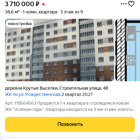
3 710 000
₽
38,6 м²
1-комн. квартира
3 этаж из 9
новостройка
деревня Крутые Выселки
,
Строительная улица
,
4В
ЖК по ул. Рождественская
, 2 квартал 2027
Арт. 118564563 Продается 1-к квартира в строящемся новом
ЖК "Агапкин парк". Квартира находится на 3-ем этаже нового
строящегося кирпичного дома от надежного застройщика.
ИНДИВИДУАЛЬНОЕ ОТОПЛЕНИЕ! Общая площадь квартиры
Позвонить
38,6 м2, жилая площадь 37,2 м2.