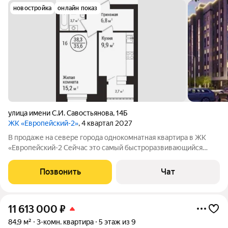
новостройка
онлайн показ
улица имени С.И. Савостьянова
,
14Б
ЖК «Европейский-2»
, 4 квартал 2027
В продаже на севере города однокомнатная квартира в ЖК
«Европейский-2 Сейчас это самый быстроразвивающийся
район в Тамбове. Дом с автономным отоплением, что
позволяет вам безопасно экономить на коммунальных
Позвонить
Чат
платежах. В пешей доступности новые детские
11 613 000
₽
84,9 м²
3-комн. квартира
5 этаж из 9