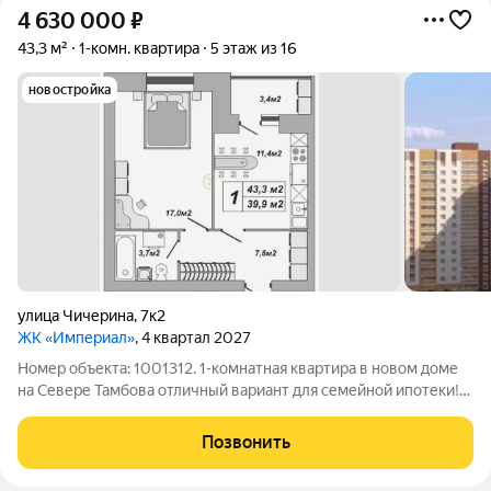
4 630 000
₽
43,3 м²
1-комн. квартира
5 этаж из 16
новостройка
улица Чичерина
,
7к2
ЖК «Империал»
, 4 квартал 2027
Номер объекта: 1001312. 1-комнатная квартира в новом доме
на Севере Тамбова отличный вариант для семейной ипотеки!
Адрес: ул. Чичерина, д. 7/2 Сдача дома: IV квартал 2027 года
(готовность 98%) Почему стоит рассмотреть эту квартиру?
Позвонить
Выгодные условия