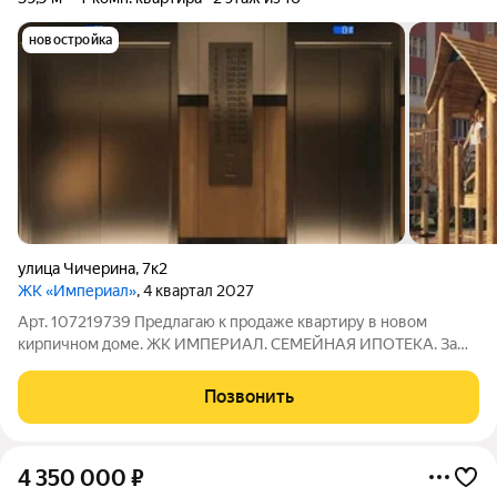
новостройка
улица Чичерина
,
7к2
ЖК «Империал»
, 4 квартал 2027
Арт. 107219739 Предлагаю к продаже квартиру в новом
кирпичном доме. ЖК ИМПЕРИАЛ. СЕМЕЙНАЯ ИПОТЕКА. За
наличные можно в РАССРОЧКУ !!! ПРЕИМУЩЕСТВА: 1.
Находится в районе с развитой инфраструктурой 2. Имеет
Позвонить
разнообразие планировок,в том числе не
4 350 000
₽