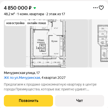
4 850 000
₽
48,2 м²
1-комн. квартира
2 этаж из 17
новостройка
онлайн показ
Мичуринская улица
,
17
ЖК по ул.Мичуринская
, 4 квартал 2027
Предлагаем к продаже однокомнатную квартиру в центре
города Преимущества, которые вас приятно удивят:
Автономное отопление: забудьте о сезонных отключениях и
переплатах за центральное отопление. Вы сами
Позвонить
Чат
контролируете температуру в своей квартире, а