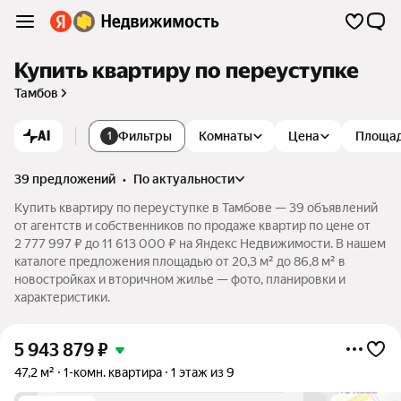
Купить квартиру по переуступке
Тамбов
AI
Фильтры
Комнаты
Цена
Площа
1
39 предложений
•
по актуальности
Купить квартиру по переуступке в Тамбове — 39 объявлений
от агентств и собственников по продаже квартир по цене от
2 777 997 ₽ до 11 613 000 ₽ на Яндекс Недвижимости. В нашем
каталоге предложения площадью от 20,3 м² до 86,8 м² в
новостройках и вторичном жилье — фото, планировки и
характеристики.
5 943 879
₽
47,2 м²
1-комн. квартира
1 этаж из 9