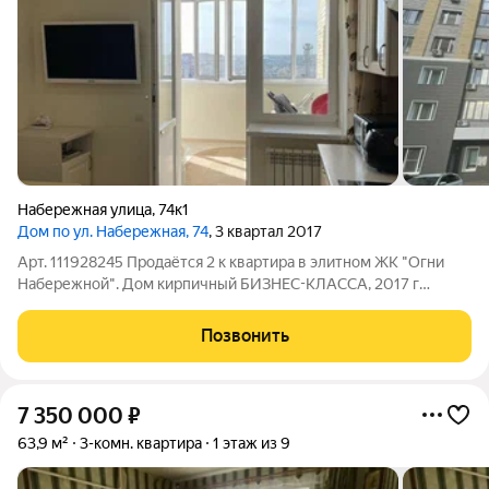
Набережная улица
,
74к1
Дом по ул. Набережная, 74
, 3 квартал 2017
Арт. 111928245 Продаётся 2 к квартира в элитном ЖК "Огни
Набережной". Дом кирпичный БИЗНЕС-КЛАССА, 2017 г
постройки, два лифта (грузовой и пассажирский),
АВТОНОМНОЕ ОТОПЛЕНИЕ (низкие коммунальные платежи),
Позвонить
закрытый двор, большая парковка. Квартира
7 350 000
₽
63,9 м²
3-комн. квартира
1 этаж из 9