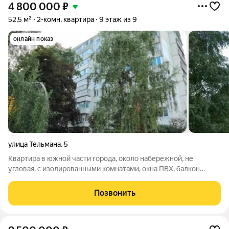
4 800 000
₽
52,5 м²
2-комн. квартира
9 этаж из 9
онлайн показ
улица Тельмана
,
5
Квартира в южной части города, около набережной, не
угловая, с изолированными комнатами, окна ПВХ, балкон
застеклен и отделан, заменен стояк канализации. Квартира
утеплена снаружи, все швы заделаны. Квартира требует
Позвонить
ремонта. Дом проходил капитальный