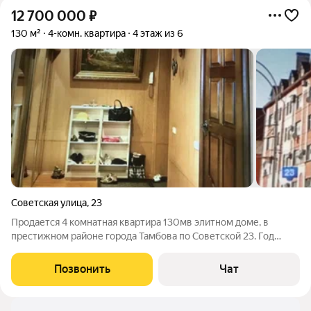
12 700 000
₽
130 м²
4-комн. квартира
4 этаж из 6
Советская улица
,
23
Продается 4 комнатная квартира 130мв элитном доме, в
престижном районе города Тамбова по Советской 23. Год
постройки 2000,4этаж 6 этажного здания, кухня 17м, высота
потолков 2,95.В шаговой доступности набережная реки Цна.
Позвонить
Чат
Цена 12 700 000.