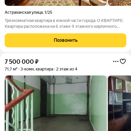
Астраханская улица
,
1/25
Трехкомнатная квартира в южной части города. О КВАРТИРЕ:
Кваpтира pаcположена нa 6 этaже 9 этажного кирпичного
дома. Общая площадь квартиры 117,8 квадратных метра.
Тамбур на 3 квартиры, хорошая входная дверь. Квартира
Позвонить
встречает большим
7 500 000
₽
71,7 м²
3-комн. квартира
2 этаж из 4