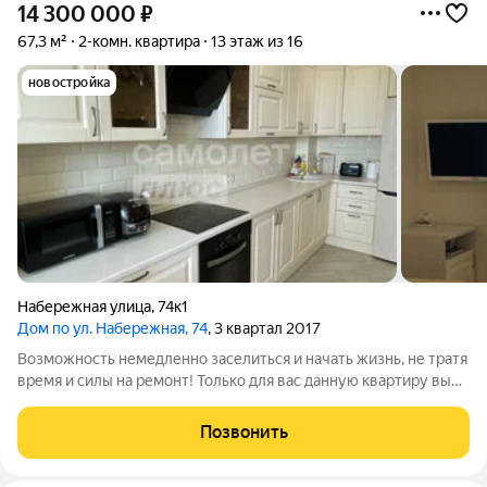
14 300 000
₽
67,3 м²
2-комн. квартира
13 этаж из 16
новостройка
Набережная улица
,
74к1
Дом по ул. Набережная, 74
, 3 квартал 2017
Возможность немедленно заселиться и начать жизнь, не тратя
время и силы на ремонт! Только для вас данную квартиру вы
можете приобрести от наших банков партнеров со ставкой от
11.9% годовых. Предлагается к продаже видовая квартира на
Позвонить
13-ом этаже 16-ти