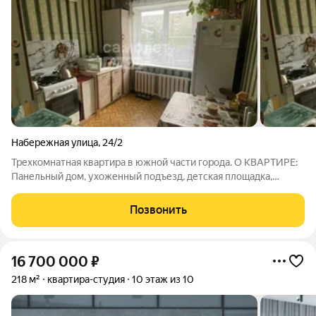
Набережная улица
,
24/2
Трехкомнатная квартира в южной части города. О КВАРТИРЕ:
Панельный дом, ухоженный подъезд, детская площадка,
парковка. Тишина и чистота. Спокойствие и безопасность.
Кваpтира pаcположена нa 1 этaже 9 этажного дома. Общая
Позвонить
площадь квартиры 63,9
16 700 000
₽
218 м²
квартира-студия
10 этаж из 10