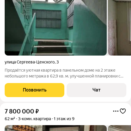
улица Сергеева-Ценского
,
3
Продаётся уютная квартира в панельном доме на 2 этаже
небольшого метража в 62,9 кв. м. улучшенной планировки с
тремя комнатами, кухней - 9 кв. м, кладовкой, раздельным
санузлом и застеклённым балконом. Есть вай-фай.
Позвонить
Чат
Установлены счётчики на газ и
7 800 000
₽
62 м²
3-комн. квартира
1 этаж из 9