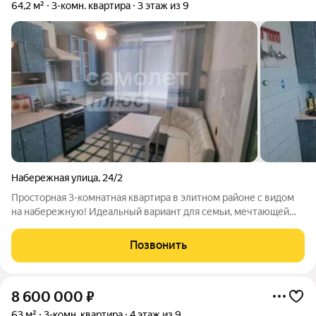
64,2 м²
3-комн. квартира
3 этаж из 9
Набережная улица
,
24/2
Просторная 3-комнатная квартира в элитном районе с видом
на набережную! Идеальный вариант для семьи, мечтающей
создать дом своей мечты! ОПИСАНИЕ ОБЪЕКТА:
Представляем вашему вниманию просторную 3-комнатную
Позвонить
квартиру в лучшем районе города с живописным
8 600 000
₽
63 м²
3-комн. квартира
4 этаж из 9