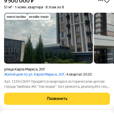
9 500 000
₽
51 м²
1-комн. квартира
8 этаж из 8
новостройка
онлайн показ
улица Карла Маркса
,
20Г
Жилой дом по ул. Карла Маркса, 20Г
, 4 квартал 2020
Арт. 122502691 Продаётся квартира в историческом центре
города Тамбова ЖК "Наследие". Без ремонта, реализуйте свою
Мечту в вашей квартире. Тёплый пол . Система контроля
доступа на территорию внутреннего двора Жилого дома.
Позвонить
Въезд в подземный паркинг