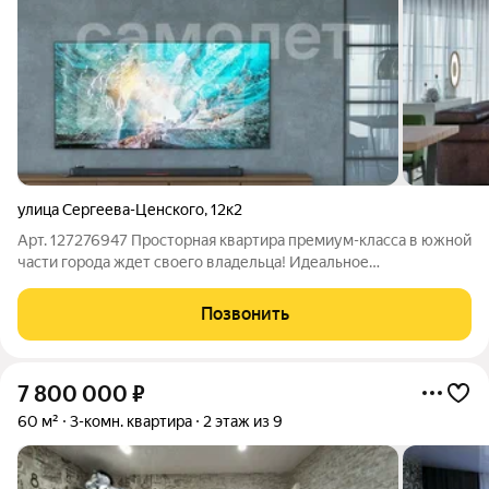
улица Сергеева-Ценского
,
12к2
Арт. 127276947 Просторная квартира премиум-класса в южной
части города ждет своего владельца! Идеальное
расположение рядом с гимназией №12 и живописной
набережной делает это предложение особенно
Позвонить
привлекательным для семей с детьми и ценителей
7 800 000
₽
60 м²
3-комн. квартира
2 этаж из 9