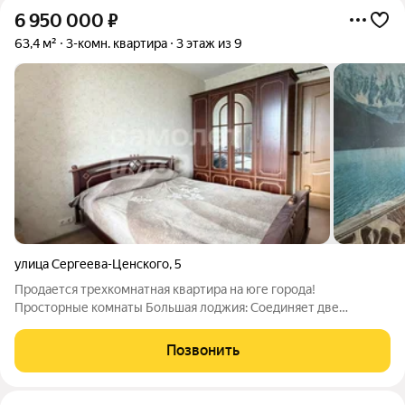
6 950 000
₽
63,4 м²
3-комн. квартира
3 этаж из 9
улица Сергеева-Ценского
,
5
Продается трехкомнатная квартира на юге города!
Просторные комнаты Большая лоджия: Соединяет две
комнаты, предлагая дополнительное пространство для отдыха
или рабочего уголка. Раздельный санузел: Для вашего
Позвонить
удобства. Требует ремонта: Отличная