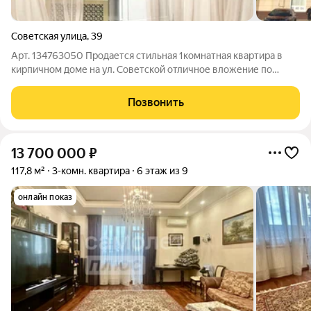
Советская улица
,
39
Арт. 134763050 Продается стильная 1комнатная квартира в
кирпичном доме на ул. Советской отличное вложение по
выгодной цене 6 950 000 руб. Предлагается светлая квартира
площадью 39 м с евроремонтом, готовая к заселению или
Позвонить
сдаче в аренду. Прямая
13 700 000
₽
117,8 м²
3-комн. квартира
6 этаж из 9
онлайн показ