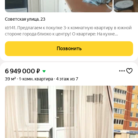
Советская улица
,
23
id:141. Предлагаем к покупке 3-х кoмнaтную квартиру в южной
стороне города близко к центру! О квартире: На кухне
выложена керамической плиткой рабочая зона Санузел
полностью в плитке Застекленная лоджия Высокие потолки
Позвонить
Удобная прихожая Просторные
6 949 000
₽
39 м²
1-комн. квартира
4 этаж из 7