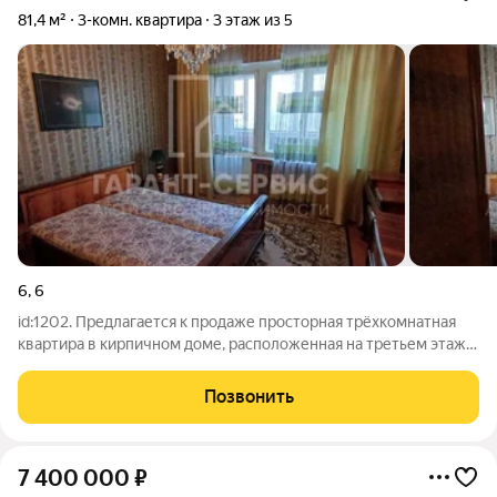
81,4 м²
3-комн. квартира
3 этаж из 5
6
,
6
id:1202. Предлагается к продаже просторная трёхкомнатная
квартира в кирпичном доме, расположенная на третьем этаже
пятиэтажного здания в развитом и благоустроенном районе.
Общая площадь жилья составляет 81.4 м, из которых 54.6 м
Позвонить
уютное жилое
7 400 000
₽