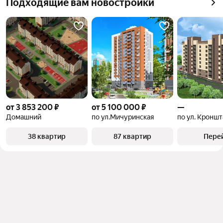
Подходящие вам новостройки
квадратного метра или площади
от 3 853 200 ₽
от 5 100 000 ₽
—
Домашний
по ул.Мичуринская
по ул. Кроншт
38 квартир
87 квартир
Пере