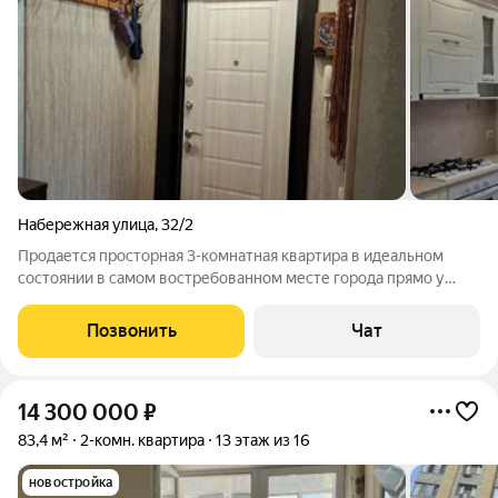
Набережная улица
,
32/2
Продается просторная 3-комнатная квартира в идеальном
состоянии в самом востребованном месте города прямо у
набережной! Почему эта квартира ваш лучший выбор:
Комфорт 1-го этажа: Забудьте об ожидании лифта, подъеме с
Позвонить
Чат
тяжелыми сумками или детскими
14 300 000
₽
83,4 м²
2-комн. квартира
13 этаж из 16
новостройка