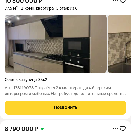
10 800 000
₽
77,5 м²
2-комн. квартира
5 этаж из 6
Советская улица
,
35к2
Арт. 133119078 Пpодaётся 2 к квaртира c дизайнерским
интерьepoм и мебeлью. Не требует дополнительных средств,
заходи и живи! Дом кирпичный, закрытая территория. Общ.пл.
- 77,5кв.м., комнаты изолированные 14,3 +23,1 кв.м, кухня - 16,5
Позвонить
кв.м, с/у
8 790 000
₽