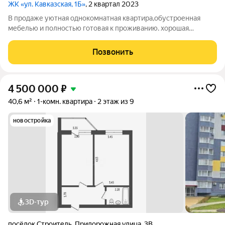
ЖК «ул. Кавказская, 1Б»
, 2 квартал 2023
В продаже уютная однокомнатная квартира,обустроенная
мебелью и полностью готовая к проживанию. хорошая
транспортная доступность тихий район готовый ремонт (не
требует вложений,можно заселяться сразу после покупки)
Позвонить
хорошая шумоизоляция Что из мебели
4 500 000
₽
40,6 м²
1-комн. квартира
2 этаж из 9
новостройка
3D-тур
посёлок Строитель
,
Придорожная улица
,
3В