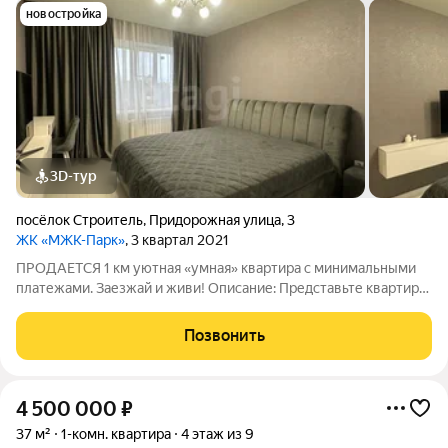
новостройка
3D-тур
посёлок Строитель
,
Придорожная улица
,
3
ЖК «МЖК-Парк»
, 3 квартал 2021
ПРОДАЕТСЯ 1 км уютная «умная» квартира с минимальными
платежами. Заезжай и живи! Описание: Представьте квартиру,
где продумано каждая мелочь, а счета за ЖКХ не пугают. Это
именно она! Полная готовность: Вам не нужно покупать ни
Позвонить
лампочку, ни вилку.
4 500 000
₽
37 м²
1-комн. квартира
4 этаж из 9