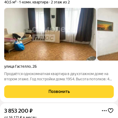
40,5 м²
1-комн. квартира
2 этаж из 2
улица Гастелло
,
2Б
Продаётся однокомнатная квартира в двухэтажном доме на
втором этаже. Год постройки дома: 1954. Высота потолков: 4
метра. Большие окна обеспечивают много света и воздуха в
помещении. Состояние квартиры: косметический ремонт.
Позвонить
Комната: площадь 25
3 853 200
₽
от 16 171 ₽ в месяц