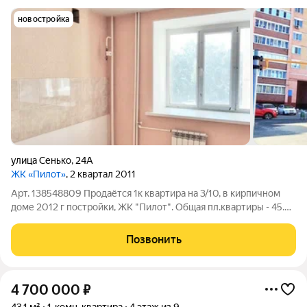
новостройка
улица Сенько
,
24А
ЖК «Пилот»
, 2 квартал 2011
Арт. 138548809 Продаётся 1к квартира на 3/10, в кирпичном
доме 2012 г постройки, ЖК "Пилот". Общая пл.квартиры - 45.4
кв. м., комната 20. 6 кв. м., кухня - 9 кв. м., коридор - 9,9 кв.м.
(есть возможность разместить вместительный шкаф),
Позвонить
совмещенный
4 700 000
₽