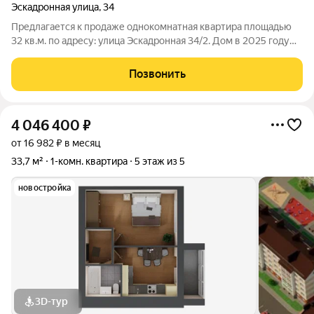
Эскадронная улица
,
34
Предлагается к продаже однокомнатная квартира площадью
32 кв.м. по адресу: улица Эскадронная 34/2. Дом в 2025 году
прошел капитальный ремонт: заменена кровля, утеплен и
облицован фасад. Квартира очень теплая. Год постройки дома
Позвонить
1958. В квартире
4 046 400
₽
от 16 982 ₽ в месяц
33,7 м²
1-комн. квартира
5 этаж из 5
новостройка
3D-тур