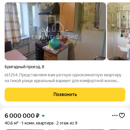
Бригадный проезд
,
8
id:1254. Представляем вам уютную однокомнатную квартиру
на тихой улице идеальный вариант для комфортной жизни
одного человека или пары. Расположенная на втором этаже
двухэтажного кирпичного дома (вторичный рынок), эта
Позвонить
квартира сочетает в себе
6 000 000
₽
40,6 м²
1-комн. квартира
2 этаж из 9