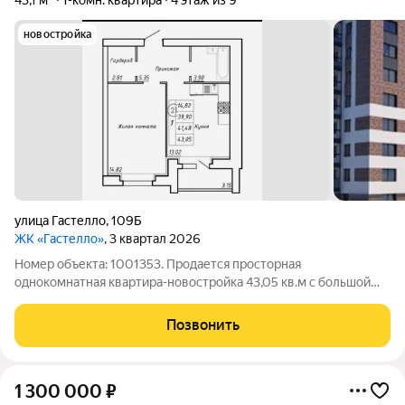
43,1 м²
1-комн. квартира
4 этаж из 9
новостройка
улица Гастелло
,
109Б
ЖК «Гастелло»
, 3 квартал 2026
Номер объекта: 1001353. Продается просторная
однокомнатная квартира-новостройка 43,05 кв.м с большой
кухней 13 кв.м на четвертом этаже девятиэтажного дома. Это
идеальное предложение для тех, кто ценит комфорт, удобство
Позвонить
и продуманное пространство без
1 300 000
₽