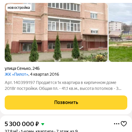
новостройка
улица Сенько
,
24Б
ЖК «Пилот»
, 4 квартал 2016
Арт. 140399197 Продаётся 1к квартира в кирпичном доме
2018г постройки. Общая пл. - 41,1 кв.м., высота потолков - 3
кв.м., комната - 22 кв.м., кухня - 9 кв.м., балкон застеклённый на
два окна. Окна выходят на парк. Стены выровнены под
Позвонить
покраску, на
5 300 000
₽
37,8 м²
1-комн. квартира
7 этаж из 9