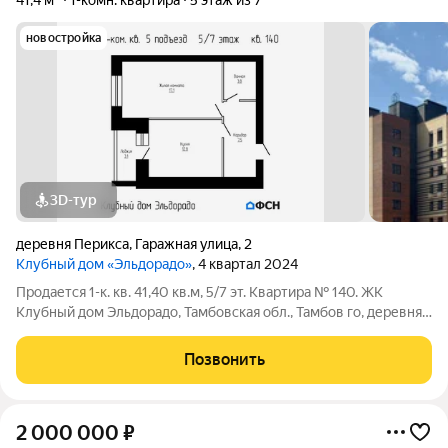
41,4 м²
1-комн. квартира
5 этаж из 7
новостройка
3D-тур
деревня Перикса
,
Гаражная улица
,
2
Клубный дом «Эльдорадо»
, 4 квартал 2024
Продается 1-к. кв. 41,40 кв.м, 5/7 эт. Квартира № 140. ЖК
Клубный дом Эльдорадо, Тамбовская обл., Тамбов го, деревня
Перикса, Гаражная улица, 2. Цена: 4724500 наличные /
ипотека. Чистовая отделка: 859000 . Семейная ипотека (без
Позвонить
отделки): СБЕР
2 000 000
₽