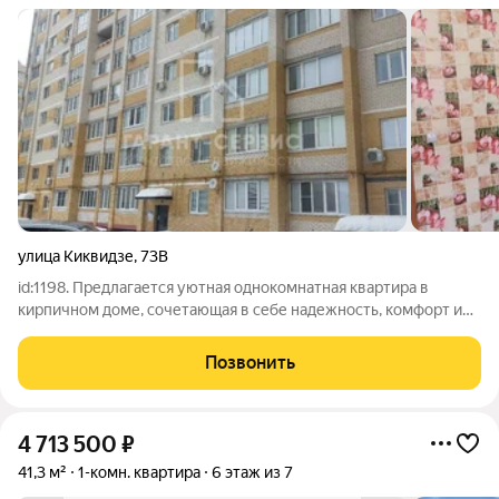
улица Киквидзе
,
73В
id:1198. Предлагается уютная однокомнатная квартира в
кирпичном доме, сочетающая в себе надежность, комфорт и
выгодное расположение. Квартира готова к заселению.
Возможен торг. Кирпичные стены дома обеспечивают тепло
Позвонить
зимой и приятную прохладу в
4 713 500
₽
41,3 м²
1-комн. квартира
6 этаж из 7