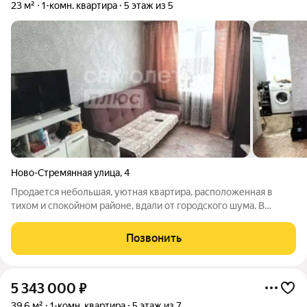
23 м²
1-комн. квартира
5 этаж из 5
Ново-Стремянная улица
,
4
Продается небольшая, уютная квартира, расположенная в
тихом и спокойном районе, вдали от городского шума. В
квартире есть все необходимое для комфортного проживания,
дополнительных вложений, не требуется. В 2025 году в доме
Позвонить
был проведен капитальный
5 343 000
₽
39,6 м²
1-комн. квартира
5 этаж из 7