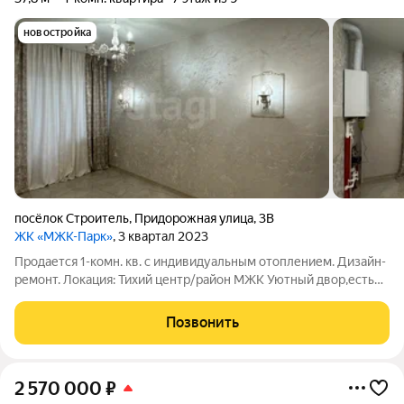
новостройка
посёлок Строитель
,
Придорожная улица
,
3В
ЖК «МЖК-Парк»
, 3 квартал 2023
Продается 1-комн. кв. с индивидуальным отоплением. Дизайн-
ремонт. Локация: Тихий центр/район МЖК Уютный двор,есть
парковка детская площадка под окнами. Рядом супермаркет и
остановка О квартире общая площадь жилая 37.8 Квартира для
Позвонить
тех, кто ценит
2 570 000
₽