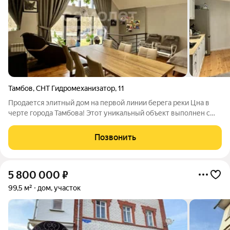
Тамбов
,
СНТ Гидромеханизатор
,
11
Продается элитный дом на первой линии берега реки Цна в
черте города Тамбова! Этот уникальный объект выполнен с
использованием самых дорогих и качественных материалов,
что гарантирует вам комфорт и стиль на протяжении многих
Позвонить
лет. Дом располагается в
5 800 000
₽
99,5 м²
дом, участок