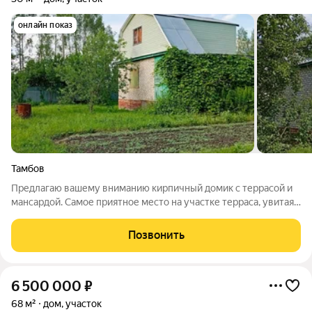
онлайн показ
Тамбов
Предлагаю вашему вниманию кирпичный домик с террасой и
мансардой. Самое приятное место на участке терраса, увитая
виноградом, где даже в знойный день царит приятная
прохлада. Здесь так приятно пить чай по вечерам или
Позвонить
принимать гостей. На участке:
6 500 000
₽
68 м²
дом, участок