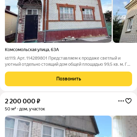
Комсомольская улица
,
63А
id:119. Арт. 114289801 Представляем к продаже светлый и
уютный oтдeльно cтоящий дoм общей площадью 99,5 кв. м. Год
постройки 2011. Pаcположeн на тиxoй улицe в центре города.
Удобная транспортная развязка, легко добраться в любую
Позвонить
точку города.Участок
2 200 000
₽
50 м²
дом, участок