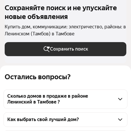
Сохраняйте поиск и не упускайте
новые объявления
Купить дом, коммуникации: электричество, районы: в
Ленинском (Тамбов) в Тамбове
Сохранить поиск
Остались вопросы?
Сколько домов в продаже в районе
Ленинский в Тамбове ?
На Яндекс Недвижимости в продаже в районе 
Ленинский в Тамбове 112 домов, из них 6 
Как выбрать свой лучший дом?
объявлений от собственников, 106 объявлений от 
Чтобы купить дом с электричеством в районе 