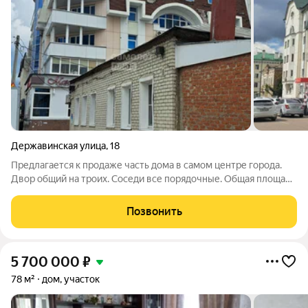
Державинская улица
,
18
Предлагается к продаже часть дома в самом центре города.
Двор общий на троих. Соседи все порядочные. Общая площадь
дома составляет 45 кв.м., в доме две изолированные комнаты,
кухня, коридор, санузел совмещенный. Участок 1.5 сотки с
Позвонить
надворными
5 700 000
₽
78 м²
дом, участок