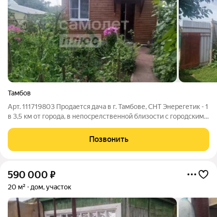
Тамбов
Арт. 111719803 Продается дача в г. Тамбове, СНТ Энерегетик - 1
в 3,5 км от города, в непосрелственной близости с городским
пляже (слева от Кривого моста). На участке расположены два
домика: Основной дачный домик, со статусом - жилой дом, 38
Позвонить
кв.м. с
590 000
₽
20 м²
дом, участок