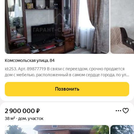
Комсомольская улица
,
84
id:253. Арт. 89877719 В связи с переездом, срочно продается
дом с мебелью, расположенный в самом сердце города, по ул.
Комсомольской - в 500 м. от центра (до ул.
Интернациональной).Рядом центральный рынок, аптеки,
Позвонить
автобусные остановки, ж/д вокзал,
2 900 000
₽
38 м²
дом, участок