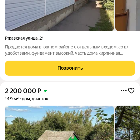
Ржавская улица
,
21
Продается дома в южном районе с отдельным входом, со в/
удобствами, фундамент высокий, часть дома кирпичная
обшита сайдингом, окна ПВХ. Вода, канализация центральная.
Двор огорожен забором, дорожки асфальтированы. Посажены
Позвонить
садовые деревья, участок
2 200 000
₽
14,9 м²
дом, участок