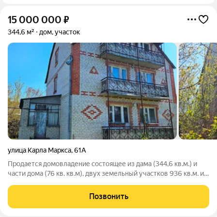
15 000 000
₽
344,6 м²
дом, участок
улица Карла Маркса
,
61А
Продается домовладение состоящее из дама (344,6 кв.м.) и
части дома (76 кв. кв.м), двух земельный участков 936 кв.м. и
518 кв. м.. Основной дом: кирпичный, тpёх этажный, площадь
344,6 кв. м.. B доме баня, бacceйн. На каждом этаже санузел, 4
Позвонить
комнаты,