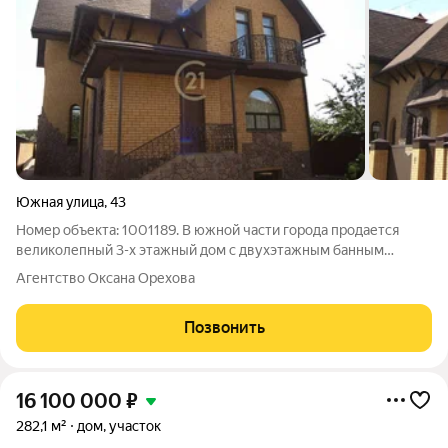
Южная улица
,
43
Номер объекта: 1001189. В южной части города продается
великолепный 3-х этажный дом с двухэтажным банным
комплексом и гаражом на два автомобиля. Общая площадь
Агентство Оксана Орехова
дома 412,1 кв м ( включая площадь цокольного этажа). На
первом этаже дома расположена
Позвонить
16 100 000
₽
282,1 м²
дом, участок