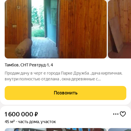
Тамбов
,
СНТ Ревтруд-1
,
4
Продам дачу в черт е города Парке Дружба , дача кирпичная,
внутри полностью отделана , окна деревянные с
металлическими ставнями что позволяет на зиму закрывать,
рядом проходит газ можно провести, есть электричество,
Позвонить
проводка новая, установлен
1 600 000
₽
45 м²
часть дома, участок