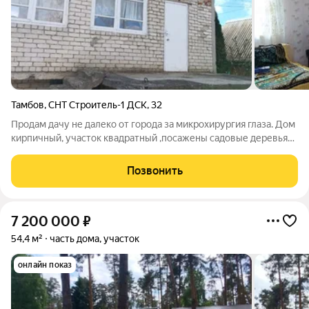
Тамбов
,
СНТ Строитель-1 ДСК
,
32
Продам дачу не далеко от города за микрохирургия глаза. Дом
кирпичный, участок квадратный ,посажены садовые деревья
,саженцы,клубника, все в шаговой доступности. Рядом
речка,лес. Транспотр ходит регулярно. ID объекта в нашей
Позвонить
базе: 40
7 200 000
₽
54,4 м²
часть дома, участок
онлайн показ