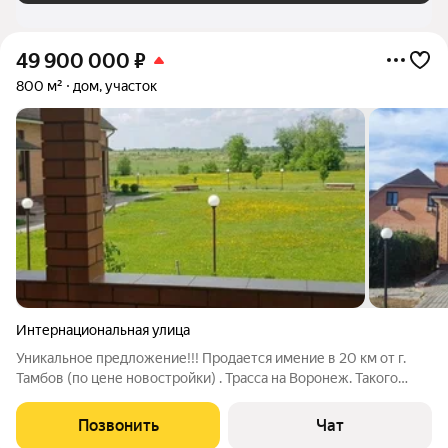
49 900 000
₽
800 м²
дом, участок
Интернациональная улица
Уникальное предложение!!! Продается имение в 20 км от г.
Тамбов (по цене новостройки) . Трасса на Воронеж. Такого
комплекса в Тамбове больше нет!!! Чистейший воздух, пруд в
50 м от забора, дорога до дома хороший асфальт с
Позвонить
Чат
центральным освещением, газ