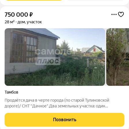
750 000
₽
28 м²
дом, участок
Тамбов
Продаётся дача в черте города (по старой Тулиновской
дороге)/ CHT "Дaчное".Два земельных участка: один
площадью 565 кв.м., второй 113 кв.м.Вид разрешенного
использования двух участков Для ведения
Позвонить
садоводства,категория земель: Земли населенных