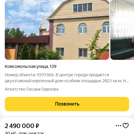
Комсомольская улица
,
139
Номер объекта: 1001366. В центре города продается
двухэтажный кирпичный дом-особняк площадью 282,1 кв.м. На
первом этаже расположены кухня, гостиная, спальня, санузел;
Агентство Оксана Орехова
на втором этаже четыре спальни и гостиная. К первому этажу
примыкает летняя
Позвонить
2 490 000
₽
30 м²
дом, участок