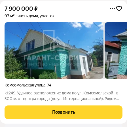
7 900 000
₽
97 м²
часть дома, участок
Комсомольская улица
,
74
id:249. Удачное расположение дома по ул. Комсомольской - в
500 м. от центра города (до ул. Интернациональной). Рядом
центральный рынок, аптеки, автобусные остановки, ж/д
вокзал, школы, детские сады. Район спальный, тихий. Дом
Позвонить
одноэтажный, с хорошим