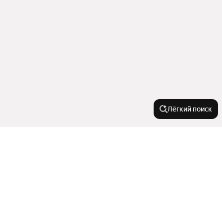
Лёгкий поиск
Новостройки
С машиноместом