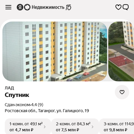
ЛАД
Спутник
Сдан
•
эконом
•
4.4 (9)
Ростовская обл.
,
Таганрог
,
ул. Галицкого
,
19
1-комн.
от 49,1 м²
2-комн.
от 84,3 м²
3-комн.
от 114,
от 4,7 млн ₽
от 7,5 млн ₽
от 9,8 млн ₽