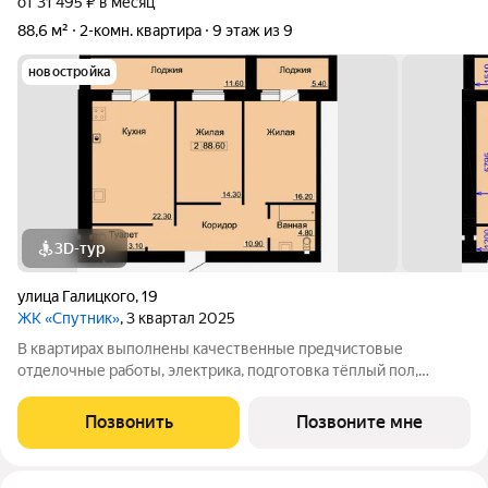
от 31 495 ₽ в месяц
88,6 м²
2-комн. квартира
9 этаж из 9
новостройка
3D-тур
улица Галицкого
,
19
ЖК «Спутник»
, 3 квартал 2025
В квартирах выполнены качественные предчистовые
отделочные работы, электрика, подготовка тёплый пол,
стяжка пола, штукатурка стен, полный монтаж котла и
радиаторов отопления.
Позвонить
Позвоните мне