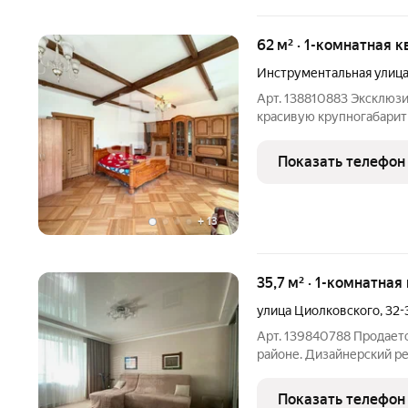
62 м² · 1-комнатная к
Инструментальная улиц
Арт. 138810883 Эксклюз
красивую крупногабарит
элитном жилом доме в р
жилого комплекса: Закр
Показать телефон
безопасность и спокойс
+
13
35,7 м² · 1-комнатная
улица Циолковского
,
32-
Арт. 139840788 Продаетс
районе. Дизайнерский ре
договоренности с собст
который отлично вписыв
Показать телефон