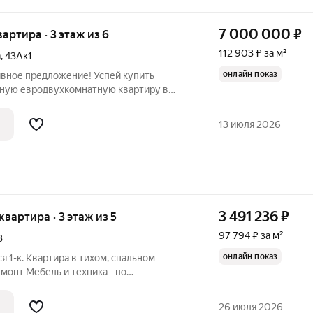
7 000 000
₽
вартира · 3 этаж из 6
112 903 ₽ за м²
а
,
43Ак1
онлайн показ
ивное предложение! Успей купить
ную евродвухкомнатную квартиру в
айоне Приморского парка. Преимущества
ытая территория: Обеспечивает
13 июля 2026
твие
3 491 236
₽
 квартира · 3 этаж из 5
97 794 ₽ за м²
3
онлайн показ
я 1-к. Квартира в тихом, спальном
монт Мебель и техника - по
венниками Огромный, встроенный шкаф,
ается в интерьер и увеличивает
26 июля 2026