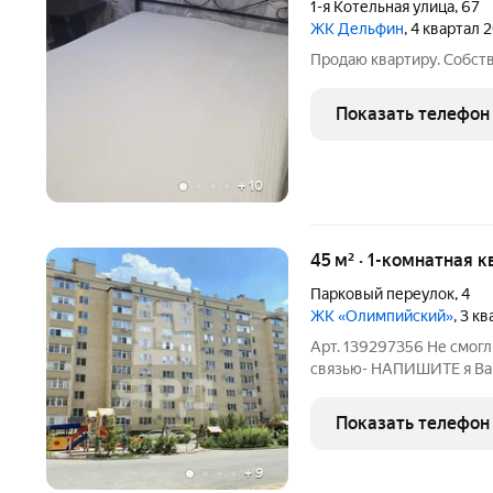
1-я Котельная улица
,
67
ЖК Дельфин
, 4 квартал 
Продаю квартиру. Собств
Показать телефон
+
10
45 м² · 1-комнатная 
Парковый переулок
,
4
ЖК «Олимпийский»
, 3 к
Арт. 139297356 Не смог
связью- НАПИШИТЕ я Вам О
однокомнатная квартира 
КВАРТИРЕ: Продаётся кв
Показать телефон
парка Горького ЖК
+
9