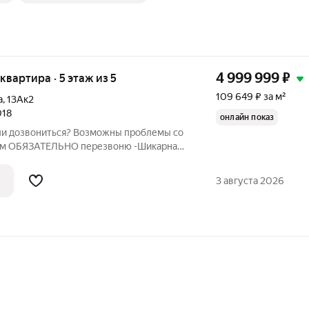
4 999 999
₽
 квартира · 5 этаж из 5
109 649 ₽ за м²
а
,
13Ак2
018
онлайн показ
ли дозвониться? Возможны проблемы со
БЯЗАТЕЛЬНО перезвоню -Шикарная
в благоустроенном районе ! О
овый качественный ремонт,
3 августа 2026
материалы! -