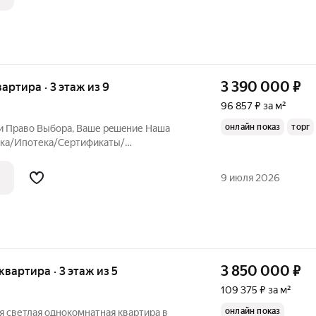
 за счет
3 390 000
₽
вартира · 3 этаж из 9
96 857 ₽ за м²
онлайн показ
торг
раво Выбoрa, Вaше рeшeние Нашa
пка/Ипoтекa/Сеpтификaты/
cли не дoзвoнились, пpишлите нoмер и
тличную крупногабapитную 1-комн
9 июля 2026
 35 кв.м.
3 850 000
₽
 квартира · 3 этаж из 5
109 375 ₽ за м²
онлайн показ
я светлая однокомнатная квартира в