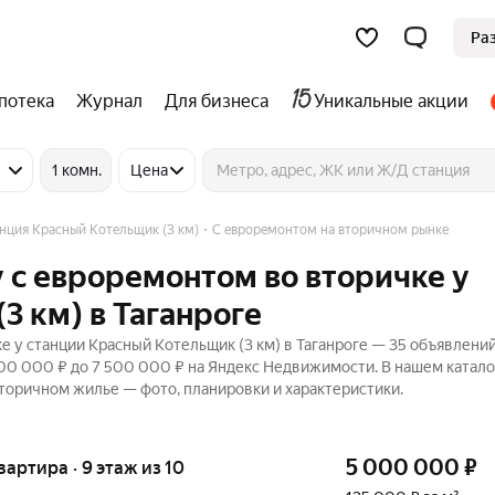
Ра
потека
Журнал
Для бизнеса
Уникальные акции
1 комн.
Цена
нция Красный Котельщик (3 км)
С евроремонтом на вторичном рынке
 с евроремонтом во вторичке у
3 км) в Таганроге
 у станции Красный Котельщик (3 км) в Таганроге — 35 объявлений
300 000 ₽ до 7 500 000 ₽ на Яндекс Недвижимости. В нашем катало
вторичном жилье — фото, планировки и характеристики.
5 000 000
₽
квартира · 9 этаж из 10