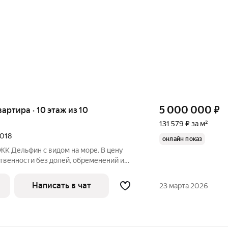
5 000 000
₽
квартира · 10 этаж из 10
131 579 ₽ за м²
2018
онлайн показ
 ЖК Дельфин с видом на море. В цену
твенности без долей, обременений и
елка. Показ в удобное для вас время.
Написать в чат
23 марта 2026