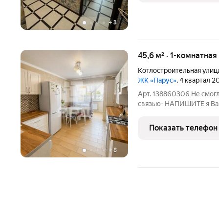
+
3
45,6 м² · 1-комнатная
Котлостроительная улиц
ЖК «Парус»
, 4 квартал 2
Арт. 138860306 Не смог
связью- НАПИШИТЕ я Вам О
однокомнатная квартира 
КВАРТИРЕ: - Выполнен н
Показать телефон
использовались лучшие 
+
8