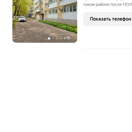
тихом районе после П
проводка Сантехника Двери Окна Всё готово для счастливой
жизни Забудьте про ремонт заезжайте и живите с комфортом!
Показать телефон
Эта квартира
+
10