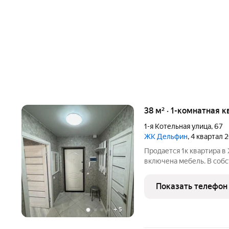
38 м² · 1-комнатная 
1-я Котельная улица
,
67
ЖК Дельфин
, 4 квартал 
Продается 1к квартира в
включена мебель. В собс
залогов нету, быстрая сд
Собственник
Показать телефон
+
5