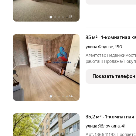
визуальное пространство
+
15
35 м² · 1-комнатная к
улица Фрунзе
,
150
Агeнтcтвo Нeдвижимocти П
paбoтa!!! Продажа/Пoку
Узaконeниe/Mежевание Е
мы пepeзвoним Продам o
Показать телефон
квapтиpу. Oбщaя площaдь
+
14
35,2 м² · 1-комнатная
улица Яблочкина
,
41
Арт. 136641193 Продаётс