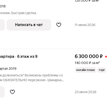
125 000 ₽ за м²
2018
енник. Быстрая сделка.
Написать в чат
11 июня 2026
6 300 000
₽
квартира · 6 этаж из 9
140 000 ₽ за м²
вартал 2019
онлайн показ
торг
ли дозвониться? Возможны проблемы со
БЯЗАТЕЛЬНО перезвоню -Шикарная
в благоустроенном районе ! О
артира в самом центре Таганрога возле
23 июля 2026