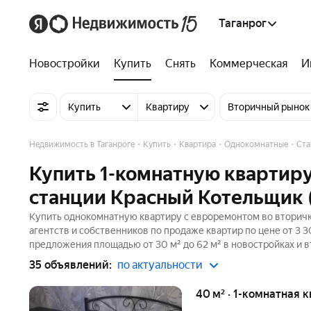
Таганрог
Новостройки
Купить
Снять
Коммерческая
И
Купить
Квартиру
Вторичный рынок
Недвижимость в Таганроге
Купить
Квартира
Однокомнатные
Ста
Купить 1-комнатную квартиру
станции Красный Котельщик (
Купить однокомнатную квартиру с евроремонтом во вторичке
агентств и собственников по продаже квартир по цене от 3 
предложения площадью от 30 м² до 62 м² в новостройках и 
35 объявлений:
по актуальности
40 м² · 1-комнатная 