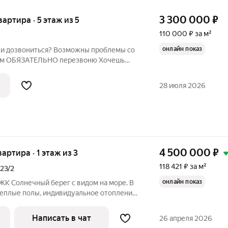
3 300 000
₽
вартира · 5 этаж из 5
110 000 ₽ за м²
онлайн показ
ли дозвониться? Возможны проблемы со
ам ОБЯЗАТЕЛЬНО перезвоню Хочешь
у в развитом районе звони прямо
КВАРТИРА ДЛЯ КОМФОРТНОЙ ЖИЗНИ С
28 июля 2026
ОТ
4 500 000
₽
вартира · 1 этаж из 3
118 421 ₽ за м²
23/2
онлайн показ
 ЖК Солнечный берег с видом на море. В
Теплые полы, индивидуальное отопление.
ти лет, обременений и залогов нету,
 удобное для вас время. Собственник
Написать в чат
26 апреля 2026