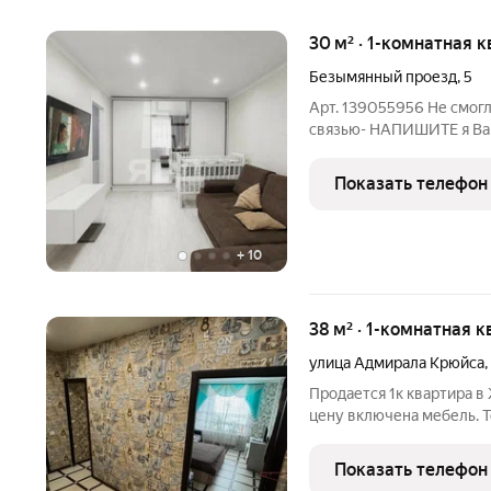
30 м² · 1-комнатная к
Безымянный проезд
,
5
Арт. 139055956 Не смог
связью- НАПИШИТЕ я В
купить однокомнатную квартир
сейчас! СРОЧНО 1-ая 
Показать телефон
РЕМОНТОМ,НЕДАЛЕКО 
+
10
38 м² · 1-комнатная к
улица Адмирала Крюйса
,
Продается 1к квартира в
цену включена мебель. 
В собственности более 5 
быстрая сделка. Показ в
Показать телефон