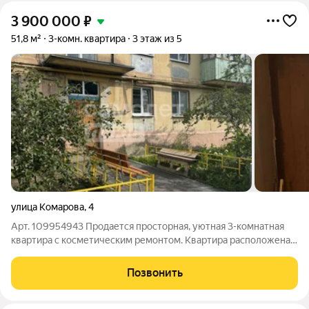
3 900 000
₽
51,8 м²
3-комн. квартира
3 этаж из 5
улица Комарова
,
4
Арт. 109954943 Продается просторная, уютная 3-комнатная
квартира с косметическим ремонтом. Квартира расположена в
1-ом микрорайоне Монгоры - район с развитой
инфраструктурой: в пешей доступности остановки
Позвонить
общественного транспорта; детский сад и