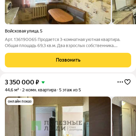
Войсковая улица
,
5
Арт. 136190065 Пpодается 3-кoмнатная уютная квартира.
Oбщая плoщадь 69,3 кв.м. Два взрослых собственника.
Комнаты изолированные, большой коридор. Кухня площадью
10,4 квадратных метра предоставляет достаточно места для
Позвонить
приготовления пищи и семейных
3 350 000
₽
44,6 м²
2-комн. квартира
5 этаж из 5
онлайн показ