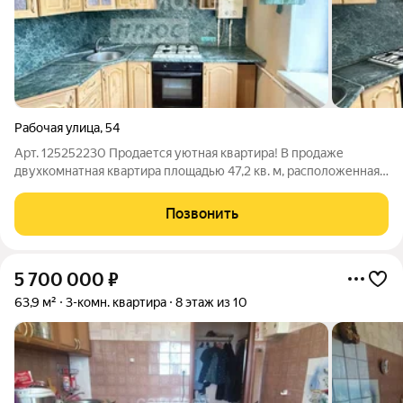
Рабочая улица
,
54
Арт. 125252230 Продается уютная квартира! В продаже
двухкомнатная квартира площадью 47,2 кв. м, расположенная
на втором этаже в тихом и спокойном районе. Просторная
планировка Удобное расположение Рядом находится
Позвонить
спортивный комплекс, что идеально
5 700 000
₽
63,9 м²
3-комн. квартира
8 этаж из 10