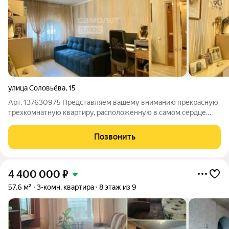
улица Соловьёва
,
15
Арт. 137630975 Представляем вашему вниманию прекрасную
трехкомнатную квартиру, расположенную в самом сердце
города. Качественный ремонт "под ключ": Вам не придется
тратить время и деньги на ремонт. Здесь уже все сделано на
Позвонить
совесть: Идеально ровные
4 400 000
₽
57,6 м²
3-комн. квартира
8 этаж из 9