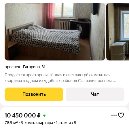
проспект Гагарина
,
31
Продаётся просторная, тёплая и светлая трёхкомнатная
квартира в одном из удобных районов Сызрани проспект
Гагарина, дом 31. Продажа от собственника. О квартире:
Квартира не угловая, очень тёплая зимой, летом комфортно.
Позвонить
Чат
Окна выходят на две стороны
10 450 000
₽
78,9 м²
3-комн. квартира
1 этаж из 8