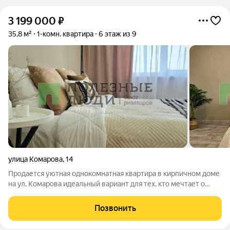
3 199 000
₽
35,8 м²
1-комн. квартира
6 этаж из 9
улица Комарова
,
14
Продается уютная однокомнатная квартира в кирпичном доме
на ул. Комарова идеальный вариант для тех, кто мечтает о
собственном практичном жилье по выгодной цене. Вы
получаете готовую к проживанию квартиру с косметическим
Позвонить
ремонтом, балконом и удобной