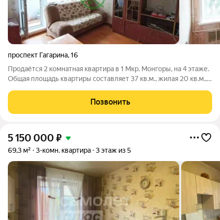
проспект Гагарина
,
16
Продаётся 2 комнатная квартира в 1 Мкр. Монгоры, на 4 этаже.
Общая площадь квартиры составляет 37 кв.м., жилая 20 кв.м.,
кухня 6 кв.м. В квартире установлены пластиковые
стеклопакеты, натяжные потолки, в двух комнатах ламинат,
Позвонить
балкон застеклён. В
5 150 000
₽
69,3 м²
3-комн. квартира
3 этаж из 5