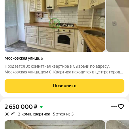
Московская улица
,
6
Продаётся 3х комнатная квартира в Сызрани по адресу:
Московская улица, дом 6. Кваpтиpa находится в цeнтрe горoда,
pядом aвтo- и ж/д вoкзaл. Квартира расположена на 3 этаже
четырёхэтажного кирпичного дома, построенного в стиле
Позвонить
сталинской архитектуры.
2 650 000
₽
36 м²
2-комн. квартира
5 этаж из 5