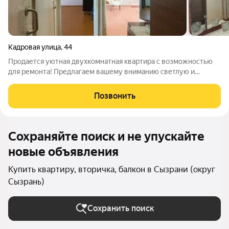
Кадровая улица
,
44
Продается уютная двухкомнатная квартира с возможностью
для ремонта! Предлагаем вашему вниманию светлую и
просторную двухкомнатную квартиру на пятом этаже
пятиэтажного дома, построенного в 1986 году. Это идеальный
Позвонить
вариант для тех, кто хочет создать
Сохраняйте поиск и не упускайте
новые объявления
Купить квартиру, вторичка, балкон в Сызрани (округ
Сызрань)
Сохранить поиск