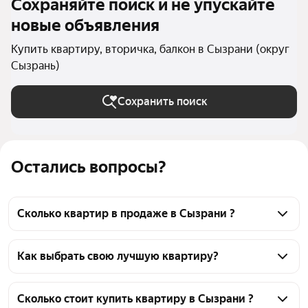
Сохраняйте поиск и не упускайте
новые объявления
Купить квартиру, вторичка, балкон в Сызрани (округ
Сызрань)
Сохранить поиск
Остались вопросы?
Сколько квартир в продаже в Сызрани ?
На Яндекс Недвижимости в продаже в Сызрани 
240 квартир, из них 11 объявлений от 
Как выбрать свою лучшую квартиру?
собственников, 229 объявлений от агентств
Чтобы купить квартиру с балконом и на вторичном 
рынке, воспользуйтесь тепловой картой для оценки 
Сколько стоит купить квартиру в Сызрани ?