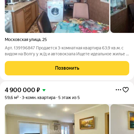
Московская улица
,
25
Арт. 139196847 Продается 3-комнатная квартира 63.9 кв.м. с
видом на Волгу у ж/д и автовокзала Ищете идеальное жилье с
потрясающим видом и развитой инфраструктурой?
Предлагаем к продаже просторную 3-комнатную квартиру
Позвонить
площадью 63.9 кв.м. в престижном
4 900 000
₽
59,6 м²
3-комн. квартира
5 этаж из 5