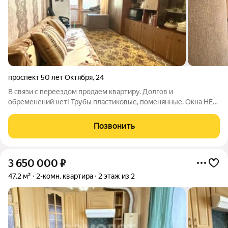
проспект 50 лет Октября
,
24
В связи с переездом продаем квартиру. Долгов и
обременений нет! Трубы пластиковые, поменянные. Окна НЕ
пластиковые, батареи чугунные. Отличная локация, остановка
у дома. Рядом торговый центр, лес! Собственник. Без торга!
Позвонить
Риэлторам, просьба не
3 650 000
₽
47,2 м²
2-комн. квартира
2 этаж из 2