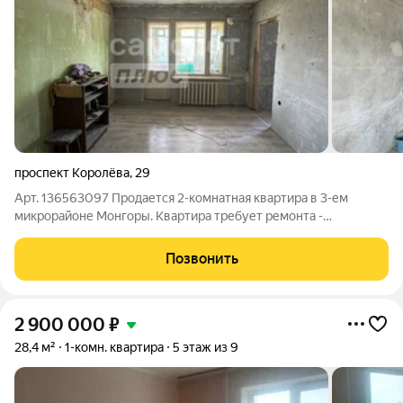
проспект Королёва
,
29
Арт. 136563097 Продается 2-комнатная квартира в 3-ем
микрорайоне Монгоры. Квартира требует ремонта -
прекрасная возможность воплотить все Ваши дизайнерские
решения! Прекрасная инфраструктура района: в шаговой
Позвонить
доступности остановки общественного
2 900 000
₽
28,4 м²
1-комн. квартира
5 этаж из 9