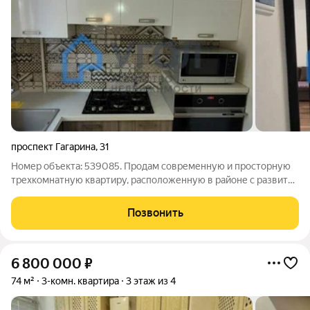
проспект Гагарина
,
31
Номер объекта: 539085. Продам современную и просторную
трехкомнатную квартиру, расположенную в районе с развитой
инфpacтpуктурой. Кондиционер и Кухня Мария со встроенной
техникой (варочная панель, духовой шкаф, посудомоечная
Позвонить
машина) останется после
6 800 000
₽
74 м²
3-комн. квартира
3 этаж из 4