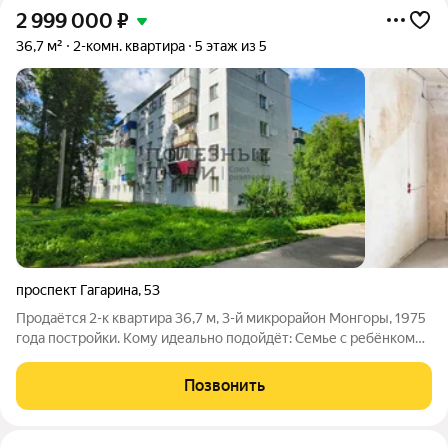
2 999 000
₽
36,7 м²
2-комн. квартира
5 этаж из 5
проспект Гагарина
,
53
Продаётся 2-к квартира 36,7 м, 3-й микрорайон Монгоры, 1975
года постройки. Кому идеально подойдёт: Семье с ребёнком
рядом школы №17 и №10, сад «Кристалл», детская площадка во
дворе Покупателям «заехать и доделать под себя» черновая
Позвонить
отделка