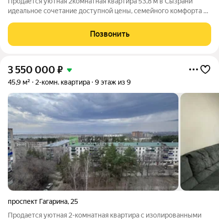
Продается уютная 2комнатная квартира 53,8 м в Сызрани
идеальное сочетание доступной цены, семейного комфорта и
продуманного городского расположения. Представьте себе
теплый, светлый дом, где каждая деталь располагает к
Позвонить
спокойной, красивой жизни
3 550 000
₽
45,9 м²
2-комн. квартира
9 этаж из 9
проспект Гагарина
,
25
Продается уютная 2-комнатная квартира с изолированными