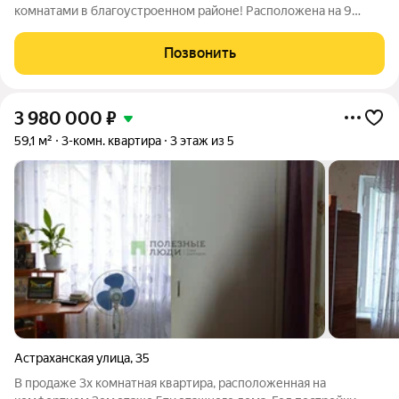
комнатами в благоустроенном районе! Расположена на 9
этаже 9-этажного дома, что гарантирует тишину и прекрасный
вид из окна. Общая площадь квартиры 45.6 квадратных
Позвонить
метров. Две просторные
3 980 000
₽
59,1 м²
3-комн. квартира
3 этаж из 5
Астраханская улица
,
35
В продаже 3х комнатная квартира, расположенная на