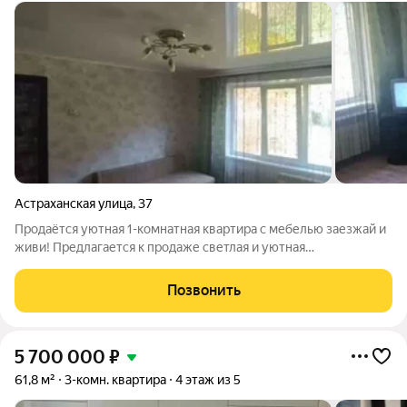
Астраханская улица
,
37
Продаётся уютная 1-комнатная квартира с мебелью заезжай и
живи! Предлагается к продаже светлая и уютная
однокомнатная квартира площадью 28,7 кв.м, расположенная
на комфортном первом этаже пятиэтажного дома. Квартира
Позвонить
находится в хорошем жилом
5 700 000
₽
61,8 м²
3-комн. квартира
4 этаж из 5