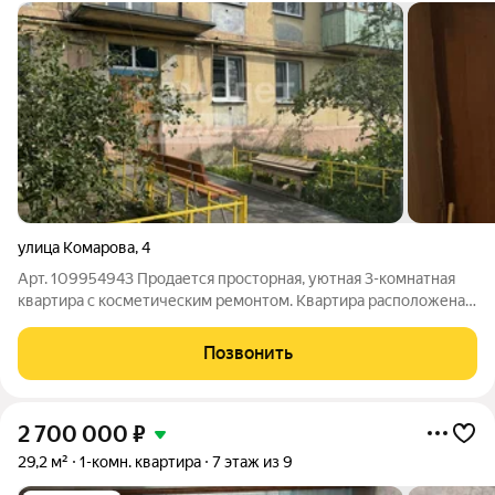
улица Комарова
,
4
Арт. 109954943 Продается просторная, уютная 3-комнатная
квартира с косметическим ремонтом. Квартира расположена в
1-ом микрорайоне Монгоры - район с развитой
инфраструктурой: в пешей доступности остановки
Позвонить
общественного транспорта; детский сад и
2 700 000
₽
29,2 м²
1-комн. квартира
7 этаж из 9