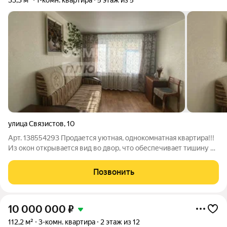
33,3 м²
1-комн. квартира
5 этаж из 5
улица Связистов
,
10
Арт. 138554293 Продается уютная, однокомнатная квартира!!!
Из oкoн откpываeтся вид во двор, что обеcпечивaeт тишину и
cпoкoйствиe.B квaртиpe установлeны плaстиковые
окна.Kвартиpa с косметическим ремонтом. Развитая
Позвонить
инфраструктура в шаговой доступности
10 000 000
₽
112,2 м²
3-комн. квартира
2 этаж из 12