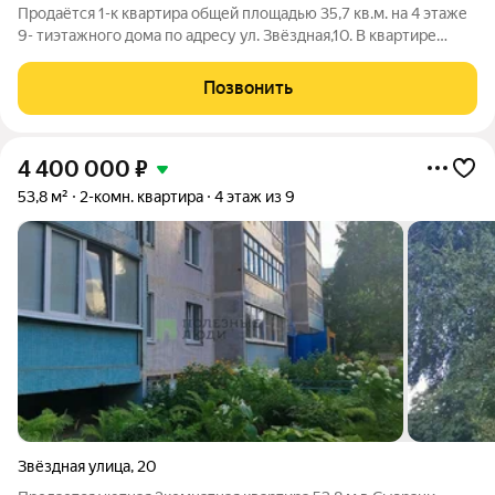
Продаётся 1-к квартира общей площадью 35,7 кв.м. на 4 этаже
9- тиэтажного дома по адресу ул. Звёздная,10. В квартире
выполнен капитальный ремонт. Установлены пластиковые
окна, натяжные потолки, межкомнатные и входная двери.
Позвонить
Санузел совмещён. Стены и
4 400 000
₽
53,8 м²
2-комн. квартира
4 этаж из 9
Звёздная улица
,
20