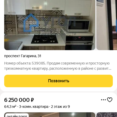
проспект Гагарина
,
31
Номер объекта: 539085. Продам современную и просторную
трехкомнатную квартиру, расположенную в районе с развитой
инфpacтpуктурой. Кондиционер и Кухня Мария со встроенной
техникой (варочная панель, духовой шкаф, посудомоечная
Позвонить
машина) останется после
6 250 000
₽
64,3 м²
3-комн. квартира
2 этаж из 9
онлайн показ