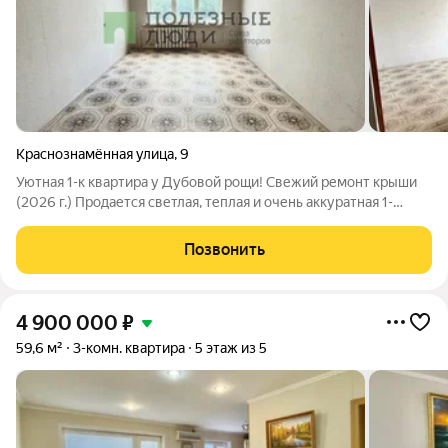
Краснознамённая улица
,
9
Уютная 1-к квартира у Дубовой рощи! Свежий ремонт крыши
(2026 г.) Продается светлая, теплая и очень аккуратная 1-
комнатная квартира в тихом, зеленом и экологически чистом
районе Сызрани. Это идеальное место для тех, кто хочет жить
Позвонить
в гармонии с
4 900 000
₽
59,6 м²
3-комн. квартира
5 этаж из 5