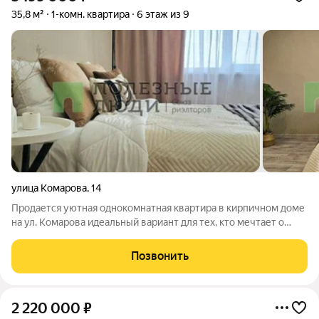
35,8 м²
1-комн. квартира
6 этаж из 9
улица Комарова
,
14
Продается уютная однокомнатная квартира в кирпичном доме
на ул. Комарова идеальный вариант для тех, кто мечтает о
собственном практичном жилье по выгодной цене. Вы
получаете готовую к проживанию квартиру с косметическим
Позвонить
ремонтом, балконом и удобной
2 220 000
₽