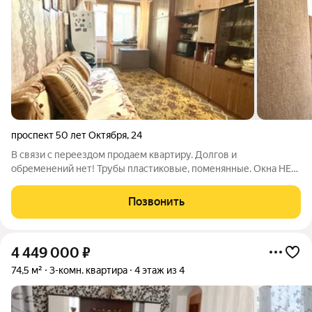
проспект 50 лет Октября
,
24
В связи с переездом продаем квартиру. Долгов и
обременений нет! Трубы пластиковые, поменянные. Окна НЕ
пластиковые, батареи чугунные. Отличная локация, остановка
у дома. Рядом торговый центр, лес! Собственник. Без торга!
Позвонить
Риэлторам, просьба не
4 449 000
₽
74,5 м²
3-комн. квартира
4 этаж из 4