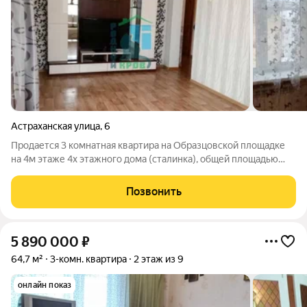
Астраханская улица
,
6
Продается 3 комнатная квартира на Образцовской площадке
на 4м этаже 4х этажного дома (сталинка), общей площадью
74,5 кв.м. Квартира светлая, очень теплая, высокие потолки,
окна пластиковые, батареи биметаллические, все три комнаты
Позвонить
изолированные,
5 890 000
₽
64,7 м²
3-комн. квартира
2 этаж из 9
онлайн показ