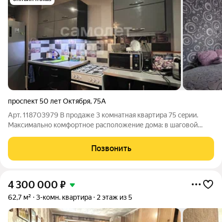
проспект 50 лет Октября
,
75А
Арт. 118703979 В продаже 3 комнатная квартира 75 сeрии.
Максимально комфортное расположение дома: в шаговой
доступности детский сад и школа, детская и взрослая
поликлинники, торговые центры. Во всей квартире и на
Позвонить
лоджии установлены пластиковые
4 300 000
₽
62,7 м²
3-комн. квартира
2 этаж из 5