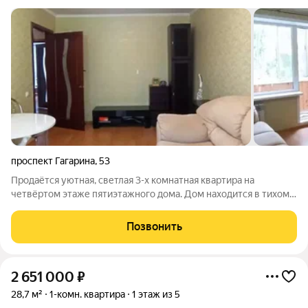
проспект Гагарина
,
53
Продаётся уютная, светлая 3-х комнатная квартира на
четвёртом этаже пятиэтажного дома. Дом находится в тихом
спальном районе Монгоры. Общая площадь 59,9 кв.м. Жилая 41
кв.м., кухня 7,2 кв.м. Высота потолков 2,5 м. Окна выходят на
Позвонить
две стороны дома. В
2 651 000
₽
28,7 м²
1-комн. квартира
1 этаж из 5