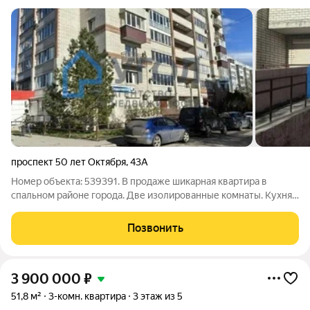
проспект 50 лет Октября
,
43А
Номер объекта: 539391. В продаже шикарная квартира в
спальном районе города. Две изолированные комнаты. Кухня-
гостиная. Два санузла. Две остекленные лоджии. Кухонный
гарнитур с встроенной техникой. Кондиционер. В доме два
Позвонить
лифта (пассажирский и
3 900 000
₽
51,8 м²
3-комн. квартира
3 этаж из 5