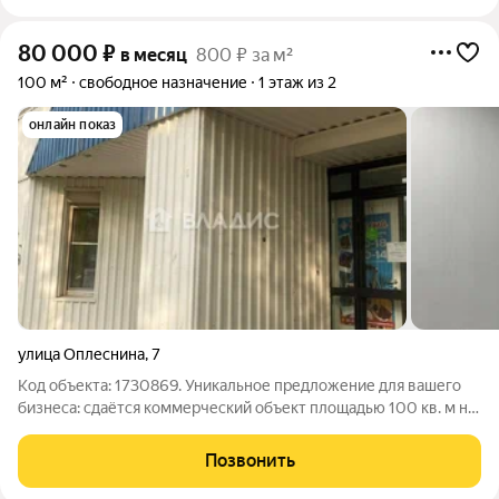
80 000
₽
в месяц
800 ₽ за м²
100 м²
свободное назначение
1 этаж из 2
онлайн показ
улица Оплеснина
,
7
Код объекта: 1730869. Уникальное предложение для вашего
бизнеса: сдаётся коммерческий объект площадью 100 кв. м на
улице Оплеснина, 7 в Сыктывкаре. Просторное помещение
свободного назначения идеально подойдёт для реализации
Позвонить
различных коммерческих