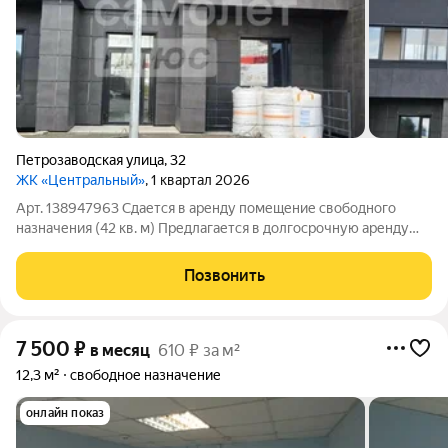
Петрозаводская улица
,
32
ЖК «Центральный»
, 1 квартал 2026
Арт. 138947963 Сдается в аренду помещение свободного
назначения (42 кв. м) Предлагается в долгосрочную аренду
светлое и функциональное помещение на 1 этаже в
современном жилом комплексе комфорт-класса
Позвонить
«Центральный» (г. Сыктывкар, ул. Петрозаводская,
7 500
₽
в месяц
610 ₽ за м²
12,3 м²
свободное назначение
онлайн показ