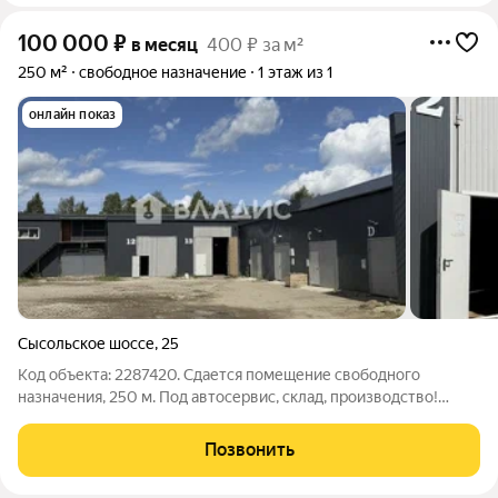
100 000
₽
в месяц
400 ₽ за м²
250 м²
свободное назначение
1 этаж из 1
онлайн показ
Сысольское шоссе
,
25
Код объекта: 2287420. Сдается помещение свободного
назначения, 250 м. Под автосервис, склад, производство!
Локация: перекресток улиц Сысольское шоссе Маркова.
Удобное расположение рядом с ТЦ "Лента". Отличная
Позвонить
транспортная доступность и большая