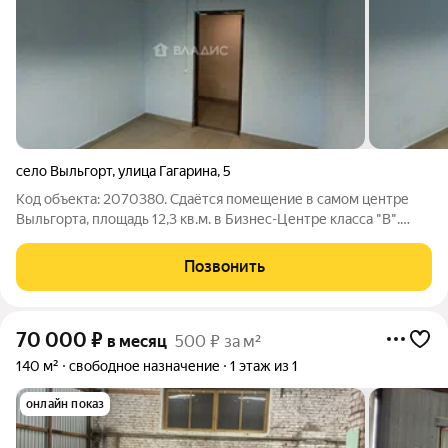
село Выльгорт
,
улица Гагарина
,
5
Код объекта: 2070380. Сдаётся помещение в самом центре
Выльгорта, площадь 12,3 кв.м. в Бизнес-Центре класса "В".
Цокольный этаж, хороший ремонт. Доступ круглосуточный.
Развитая инфраструктура, в пешей доступности: Автобусные
Позвонить
остановки, супермаркеты,
70 000
₽
в месяц
500 ₽ за м²
140 м²
свободное назначение
1 этаж из 1
онлайн показ