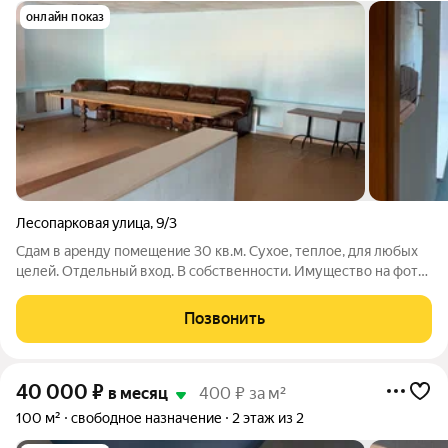
онлайн показ
Лесопарковая улица
,
9/3
Сдам в аренду помещение 30 кв.м. Сухое, теплое, для любых
целей. Отдельный вход. В собственности. Имущество на фото
остается в пользование. Действуют арендные каникулы на 1
месяц. Оплата за 1-й и последний месяц. Коммунальные услуги
Позвонить
оплачиваются
40 000
₽
в месяц
400 ₽ за м²
100 м²
свободное назначение
2 этаж из 2