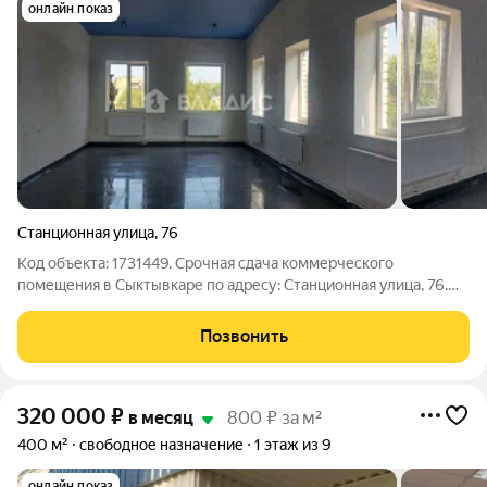
онлайн показ
Станционная улица
,
76
Код объекта: 1731449. Срочная сдача коммерческого
помещения в Сыктывкаре по адресу: Станционная улица, 76.
Это идеальное предложение для предпринимателей, ищущих
просторное и функциональное пространство для своего
Позвонить
бизнеса. Объект представляет собой
320 000
₽
в месяц
800 ₽ за м²
400 м²
свободное назначение
1 этаж из 9
онлайн показ