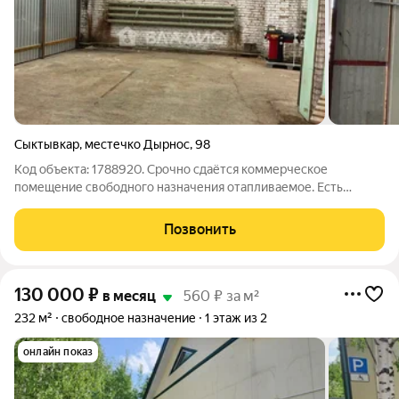
Сыктывкар
,
местечко Дырнос
,
98
Код объекта: 1788920. Срочно сдаётся коммерческое
помещение свободного назначения отапливаемое. Есть
возможность провести воду. Первый этаж, общая площадь 140
кв. м, высота потолков 5 метров. Помещение угловое, есть
Позвонить
один раздельный санузел. Этот
130 000
₽
в месяц
560 ₽ за м²
232 м²
свободное назначение
1 этаж из 2
онлайн показ