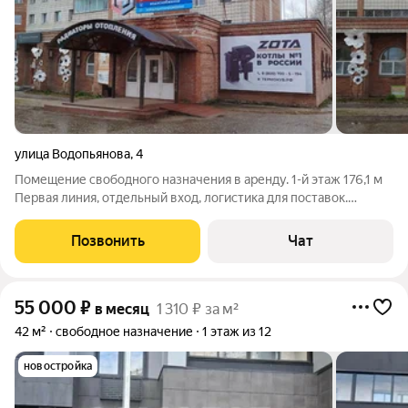
улица Водопьянова
,
4
Помещение свободного назначения в аренду. 1-й этаж 176,1 м
Первая линия, отдельный вход, логистика для поставок.
Инженерия подведена. Сдаётся нежилое помещение
свободного назначения на первой линии по адресу Сыктывкар,
Позвонить
Чат
ул. Водопьянова, 4. Отлично
55 000
₽
в месяц
1 310 ₽ за м²
42 м²
свободное назначение
1 этаж из 12
новостройка