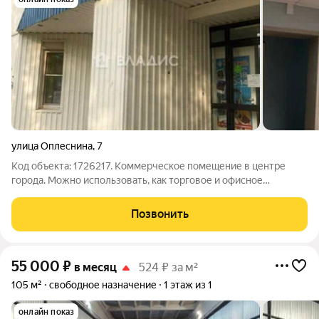
улица Оплеснина
,
7
Код объекта: 1726217. Коммерческое помещение в центре
города. Можно использовать, как торговое и офисное
помещение. Подходит под стоматологии и мед учреждения.
Звоните записывайтесь на просмотр.
Позвонить
55 000
₽
в месяц
524 ₽ за м²
105 м²
свободное назначение
1 этаж из 1
онлайн показ