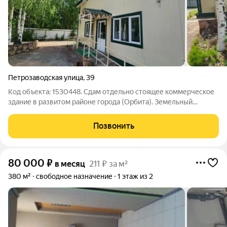
Петрозаводская улица
,
39
Код объекта: 1530448. Сдам отдельно стоящее коммерческое
здание в развитом районе города (Орбита). Земельный
участок облагорожен 10,5 соток. Здание площадью 232 м.кв.
свободной планировки, 2 этажа, 2 входа, оснащено пожаро
Позвонить
охранной сигнализацией,
80 000
₽
в месяц
211 ₽ за м²
380 м²
свободное назначение
1 этаж из 2