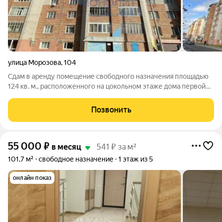
улица Морозова
,
104
Сдам в аренду помещение свободного назначения площадью
124 кв. м., расположенного на цокольном этаже дома первой
линии по ул. Морозова Неоспоримым преимуществом
является отдельный вход в помещение с улицы, удобная
Позвонить
парковка, интенсивный пешеходный
55 000
₽
в месяц
541 ₽ за м²
101,7 м²
свободное назначение
1 этаж из 5
онлайн показ