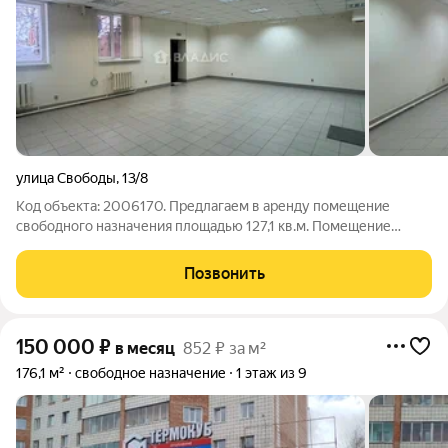
улица Свободы
,
13/8
Код объекта: 2006170. Предлагаем в аренду помещение
свободного назначения площадью 127,1 кв.м. Помещение
располагается на цокольном этаже кирпичного жилого дома
2008 года постройки, по адресу: улица Свободы 13/8.
Позвонить
Отдельный вход со стороны улицы
150 000
₽
в месяц
852 ₽ за м²
176,1 м²
свободное назначение
1 этаж из 9