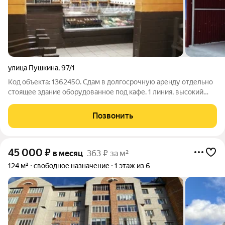
улица Пушкина
,
97/1
Код объекта: 1362450. Сдам в долгосрочную аренду отдельно
стоящее здание оборудованное под кафе. 1 линия, высокий
автомобильный и пешеходный трафик, парковка на 20 машин,
лицензия в наличии, рядом остановка общественного
Позвонить
транспорта. Готовый бизнес.
45 000
₽
в месяц
363 ₽ за м²
124 м²
свободное назначение
1 этаж из 6