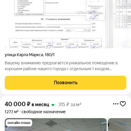
улица Карла Маркса
,
180/1
Вашему вниманию предлагается уникальное помещение в
хорошем районе нашего города с отдельным 1 входом
центральным и 1 подсобным. Перед входом парковка на 10-15
автомобилей Хороший подъездной путь с 2 улиц. Прекрасная
Позвонить
проходимость Пешеходные дорожки
40 000
₽
в месяц
315 ₽ за м²
127,1 м²
свободное назначение
онлайн показ