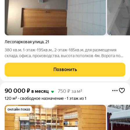
Лесопарковая улица
,
21
380 кв.м. 1-этаж-195кв.м., 2-этаж-185кв.м. для размещения
склада, офиса, производства, высота потолков 4м. Ворота под
фургон. Удобный заезд с объездной дороги не заезжая в город.
Позвонить
90 000
₽
в месяц
750 ₽ за м²
120 м²
свободное назначение
1 этаж из 1
онлайн показ