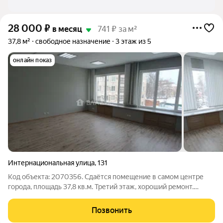
28 000
₽
в месяц
741 ₽ за м²
37,8 м²
свободное назначение
3 этаж из 5
онлайн показ
Интернациональная улица
,
131
Код объекта: 2070356. Сдаётся помещение в самом центре
города, площадь 37,8 кв.м. Третий этаж, хороший ремонт.
Доступ круглосуточный. Развитая инфраструктура, в пешей
доступности: Автобусные остановки, супермаркеты, аптеки,
Позвонить
кафе, рестораны и многое