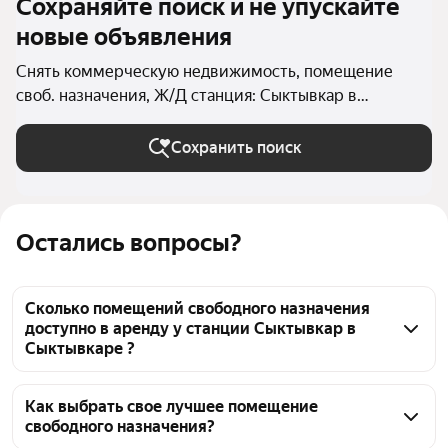
Сохраняйте поиск и не упускайте
новые объявления
Снять коммерческую недвижимость, помещение
своб. назначения, Ж/Д станция: Сыктывкар в
Сыктывкаре
Сохранить поиск
Остались вопросы?
Сколько помещений свободного назначения
доступно в аренду у станции Сыктывкар в
Сыктывкаре ?
На Яндекс Недвижимости у станции Сыктывкар в 
Сыктывкаре доступно в аренду 80 помещений 
Как выбрать свое лучшее помещение
свободного назначения?
свободного назначения, из них 2 объявления от 