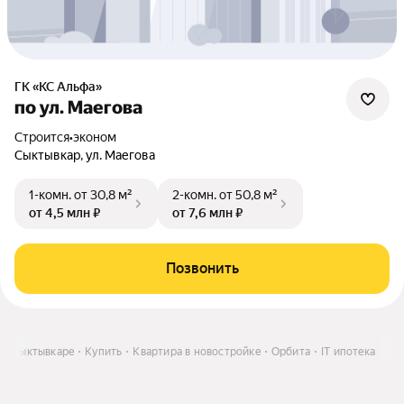
ГК «КС Альфа»
по ул. Маегова
Строится
•
эконом
Сыктывкар, ул. Маегова
1-комн.
от 30,8 м²
2-комн.
от 50,8 м²
от 4,5 млн ₽
от 7,6 млн ₽
Позвонить
 в Сыктывкаре
Купить
Квартира в новостройке
Орбита
IT ипотека