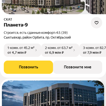
СКАТ
Планета-9
Строится, есть сданные
•
комфорт
•
4.5 (39)
Сыктывкар, район Орбита, пр. Октябрьский
1-комн.
от 45,2 м²
2-комн.
от 63,7 м²
3-комн.
от 82,7
от 4,7 млн ₽
от 6,9 млн ₽
от 7,9 млн ₽
Позвонить
Позвоните мне