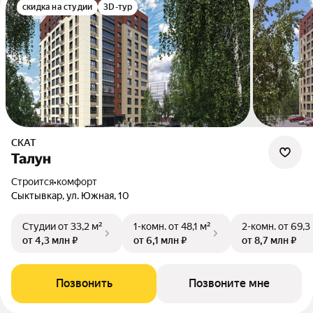
скидка на студии
3D-тур
СКАТ
Талун
Строится
•
комфорт
Сыктывкар, ул. Южная, 10
Студии
от 33,2 м²
1-комн.
от 48,1 м²
2-комн.
от 69,3
от 4,3 млн ₽
от 6,1 млн ₽
от 8,7 млн ₽
Позвонить
Позвоните мне