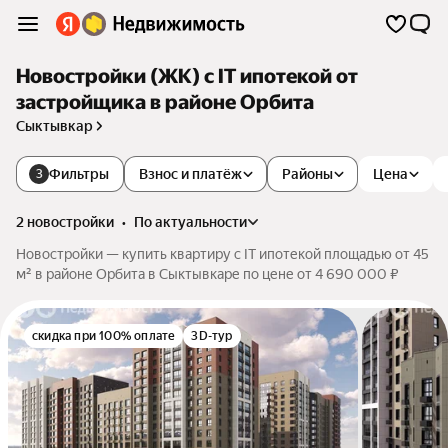
Новостройки (ЖК) с IT ипотекой от
застройщика в районе Орбита
Сыктывкар
Фильтры
Взнос и платёж
Районы
Цена
3
2 новостройки
•
по актуальности
Новостройки — купить квартиру с IT ипотекой площадью от 45
м² в районе Орбита в Сыктывкаре по цене от 4 690 000 ₽
скидка при 100% оплате
3D-тур