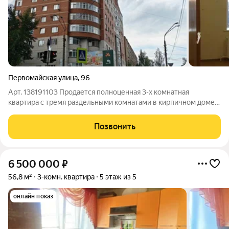
Первомайская улица
,
96
Арт. 138191103 Продается полноценная 3-х комнатная
квартира с тремя раздельными комнатами в кирпичном доме в
самом центре города рядом с ТРЦ Рублик. Дом хороший,
качественный с толстыми кирпичными стенами, хорошей
Позвонить
шумоизоляцией, в доме , в котором
6 500 000
₽
56,8 м²
3-комн. квартира
5 этаж из 5
онлайн показ