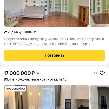
улица Бабушкина
,
31
Представлена к продаже уникальная 3-х комнатная квартира в
ЦЕНТРЕ ГОРОДА, в одном из ЛУЧШИХ домов по ул.
БАБУШКИНА, д. 31. Дом кирпичный 2002 года. Общая площадь
S97,7 кв. метров. Квартира светлая, теплая, просторная. В
Позвонить
квартире выполнен ремонт из
17 000 000
₽
99,4 м²
3-комн. квартира
7 этаж из 13
новостройка