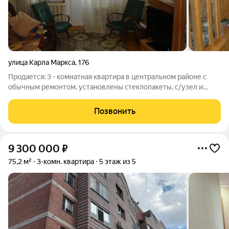
улица Карла Маркса
,
176
Продается: 3 - комнатная квартира в центральном районе с
обычным ремонтом, установлены стеклопакеты, с/узел и
ванна раздельные, все комнаты изолированы (планировка
"солнышко"). Остается частично мебель, в т. ч. кухонный
Позвонить
гарнитур со встроенной
9 300 000
₽
75,2 м²
3-комн. квартира
5 этаж из 5