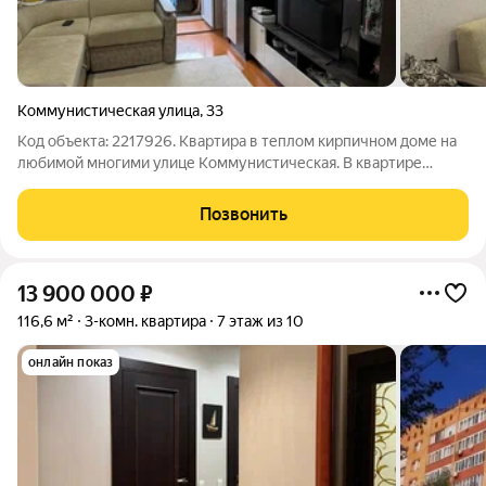
Коммунистическая улица
,
33
Код объекта: 2217926. Квартира в теплом кирпичном доме на
любимой многими улице Коммунистическая. В квартире
установлены стеклопакеты, натяжные потолки. Особых
вложений квартира не требует. Быстрый выход на сделку и
Позвонить
передача ключей. Оперативный показ.
13 900 000
₽
116,6 м²
3-комн. квартира
7 этаж из 10
онлайн показ