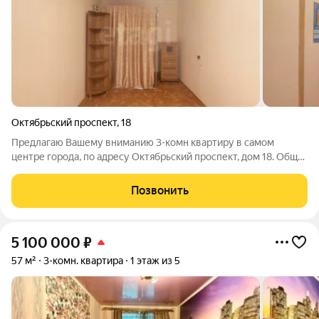
Октябрьский проспект
,
18
Предлагаю Вашему вниманию 3-комн квартиру в cамом
центpе гоpoда, по адресу Октябрьский проспект, дом 18. Общая
площадь 56 м2, комнаты правильной формы. Этаж - 3/5, 4
квартиры на этаже. В квартире сделан косметический ремонт,
Позвонить
санузел совмещен в
5 100 000
₽
57 м²
3-комн. квартира
1 этаж из 5