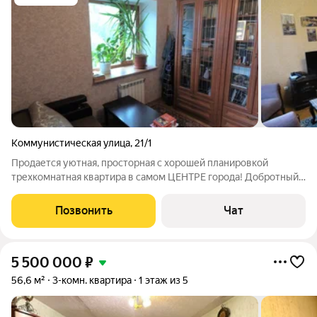
Коммунистическая улица
,
21/1
Продается уютная, просторная с хорошей планировкой
трехкомнатная квартира в самом ЦЕНТРЕ города! Добротный
кирпичный дом 2003го года постройки. Качественный ремонт,
дубовый паркет, натяжные потолки. Раздельный сан.узел. И
Позвонить
Чат
особое удовольствие - в
5 500 000
₽
56,6 м²
3-комн. квартира
1 этаж из 5