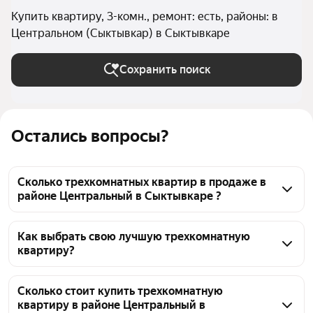
Купить квартиру, 3-комн., ремонт: есть, районы: в
Центральном (Сыктывкар) в Сыктывкаре
Сохранить поиск
Остались вопросы?
Сколько трехкомнатных квартир в продаже в
районе Центральный в Сыктывкаре ?
На Яндекс Недвижимости в продаже в районе 
Центральный в Сыктывкаре 36 трехкомнатных 
Как выбрать свою лучшую трехкомнатную
квартиру?
квартир, из них 1 объявление от собственников, 35 
объявлений от агентств
Чтобы купить 3-комнатную квартиру с ремонтом в 
районе Центральный, воспользуйтесь тепловой 
Сколько стоит купить трехкомнатную
квартиру в районе Центральный в
картой для оценки инфраструктуры и 