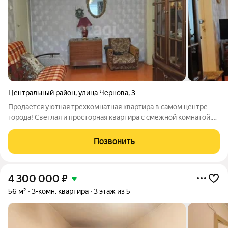
Центральный район
,
улица Чернова
,
3
Продается уютная трехкомнатная квартира в самом центре
города! Светлая и просторная квартира с смежной комнатой,
отдельной кухней 6.8 м2 и большой кладовкой - здесь
каждому найдется свое место. Косметический ремонт,
Позвонить
натяжные потолки, ПВХ окна с
4 300 000
₽
56 м²
3-комн. квартира
3 этаж из 5