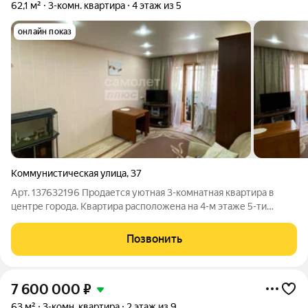
62,1 м²
3-комн. квартира
4 этаж из 5
онлайн показ
Коммунистическая улица
,
37
Арт. 137632196 Продается уютная 3-комнатная квартира в
центре города. Квартира расположена на 4-м этаже 5-ти
этажного панельного дома 1968 года постройки. Общая
площадь квартиры 62,1 кв.м. Кухня 6 кв.м., изолированные
Позвонить
комнаты 17.8/17.5/10.5 кв.м.
7 600 000
₽
63 м²
3-комн. квартира
2 этаж из 9