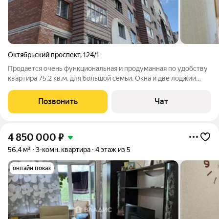
Октябрьский проспект
,
124/1
Продается очень функциональная и продуманная по удобству
квартира 75,2 кв.м. для большой семьи. Окна и две лоджии
выходят на разные стороны. Дизайн квартиры выполнен в
светлых тонах, что зрительно увеличивает пространство
Позвонить
Чат
комнат. В стоимость квартиры
4 850 000
₽
56,4 м²
3-комн. квартира
4 этаж из 5
онлайн показ