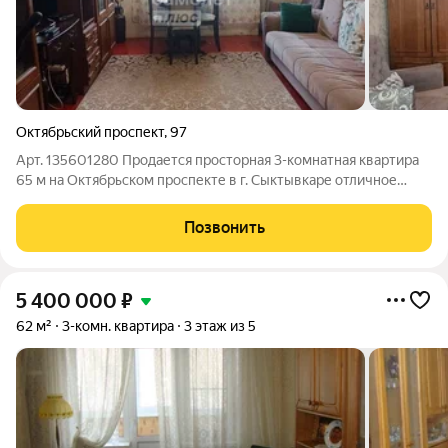
Октябрьский проспект
,
97
Арт. 135601280 Продается просторная 3-комнатная квартира
65 м на Октябрьском проспекте в г. Сыктывкаре отличное
соотношение цены и качества для большой семьи. Квартира
расположена на 2 этаже двухэтажного деревянного дома,
Позвонить
общая площадь 65 м, жилая
5 400 000
₽
62 м²
3-комн. квартира
3 этаж из 5