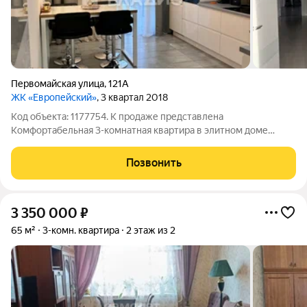
Первомайская улица
,
121А
ЖК «Европейский»
, 3 квартал 2018
Код объекта: 1177754. К продаже представлена
Комфортабельная 3-комнатная квартира в элитном доме
класса «Комфорт» в ЖК «Европейский» (ул. Первомайская 121а
- на пересечении улиц Куратова - Интернациональная -
Позвонить
Первомайская - Пушкина), расположенным в
3 350 000
₽
65 м²
3-комн. квартира
2 этаж из 2