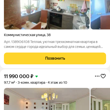
Коммунистическая улица
,
38
Арт. 138906108 Теплая, уютная трехкомнатная квартира в
самом сердце города идеальный выбор для семьи, ценящей
комфорт и выгодную цену. Просторная планировка, балкон и
открытые виды во двор и на улицу создают домашнюю
Позвонить
атмосферу, где хочется жить и
11 990 000
₽
97,7 м²
3-комн. квартира
4 этаж из 10