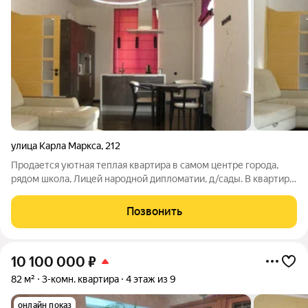
улица Карла Маркса
,
212
Продается уютная теплая квартира в самом центре города,
рядом школа, Лицей народной дипломатии, д/сады. В квартире
произведён современный ремонт, эргономичная мебель,
встроенная техника. Высокие потолки, просторная. ПРОДАЖА.
Позвонить
Звоните, готовы к
10 100 000
₽
82 м²
3-комн. квартира
4 этаж из 9
онлайн показ