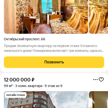
Октябрьский проспект
,
66
Продам 3комнатную квартиру на первом этаже 5этажного
панельного дома! Планировка включает три комнаты, одна из
которых проходная гостиная. Это отличное пространство для
реализации ваших идей: можно грамотно зонировать комнату
Позвонить
и сделать её
12 000 000
₽
99 м²
3-комн. квартира
9 этаж из 9
онлайн показ