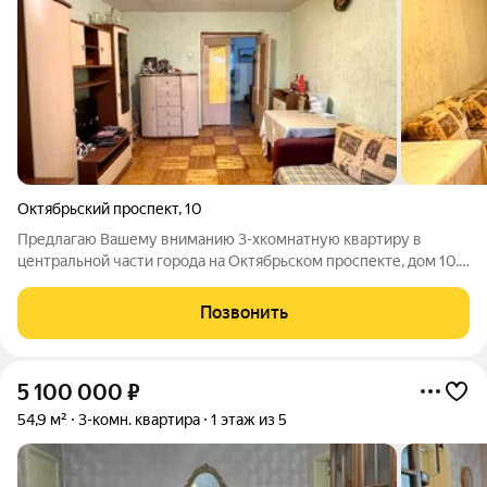
Октябрьский проспект
,
10
Предлагаю Вашему вниманию 3-хкомнатную квартиру в
центральной части города на Октябрьском проспекте, дом 10.
Дом 1983 года строительства, белый кирпич, этаж 1/5. Общая
площадь 56,6 м2 + лоджия 3 м2: кухня 7 м2 и 3 комнаты
Позвонить
правильной формы 9, 13, 16
5 100 000
₽
54,9 м²
3-комн. квартира
1 этаж из 5