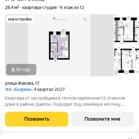
28,4 м²
квартира-студия
9 этаж из 12
новостройка
3D-тур
улица Жакова
,
17
ЖК «Бьярма»
, 4 квартал 2027
Квартира от застройщика в тёплом кирпичном 12-этажном
доме в районе Давпон. Подходит под семейную ипотеку.
Ключи 4 кв. 2027 г. Прямая сделка с застройщиком гарантия
безопасности. Студия свободной планировки. Два окна с
Позвонить
Позвоните мне
низкими подоконниками.