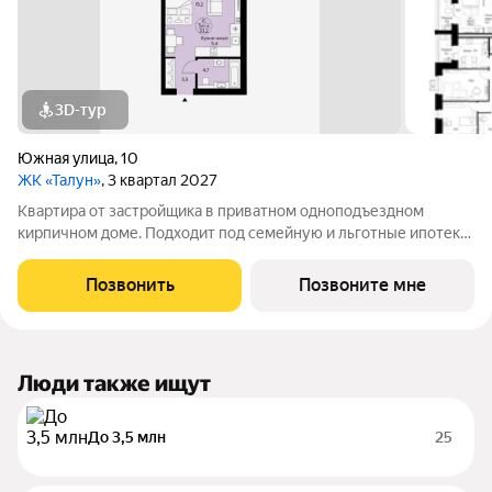
3D-тур
Южная улица
,
10
ЖК «Талун»
, 3 квартал 2027
Квартира от застройщика в приватном одноподъездном
кирпичном доме. Подходит под семейную и льготные ипотеки.
Ключи не позже III кв. 2027 г. Прямая сделка с застройщиком
гарантия безопасности. Студия свободной планировки с
Позвонить
Позвоните мне
кухней-нишей, французским
Люди также ищут
До 3,5 млн
25