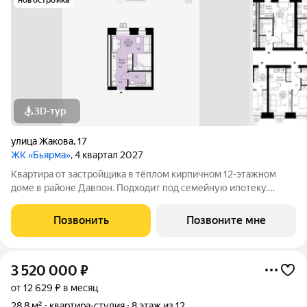
новостройка
3D-тур
улица Жакова
,
17
ЖК «Бьярма»
, 4 квартал 2027
Квартира от застройщика в тёплом кирпичном 12-этажном
доме в районе Давпон. Подходит под семейную ипотеку.
Ключи 4 кв. 2027 г. Прямая сделка с застройщиком гарантия
безопасности. Студия свободной планировки. Два окна с
Позвонить
Позвоните мне
низкими подоконниками.
3 520 000
₽
от 12 629 ₽ в месяц
28,8 м²
квартира-студия
8 этаж из 12