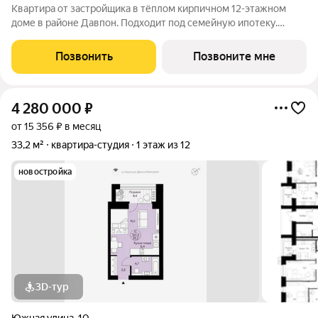
Квартира от застройщика в тёплом кирпичном 12-этажном
доме в районе Давпон. Подходит под семейную ипотеку.
Ключи 4 кв. 2027 г. Прямая сделка с застройщиком гарантия
безопасности. Студия свободной планировки. Два окна с
Позвонить
Позвоните мне
низкими подоконниками.
4 280 000
₽
от 15 356 ₽ в месяц
33,2 м²
квартира-студия
1 этаж из 12
новостройка
3D-тур