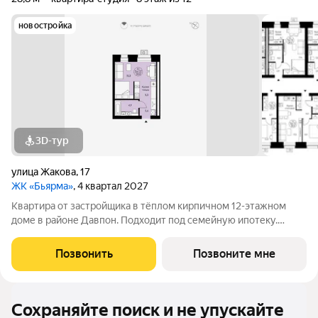
новостройка
3D-тур
улица Жакова
,
17
ЖК «Бьярма»
, 4 квартал 2027
Квартира от застройщика в тёплом кирпичном 12-этажном
доме в районе Давпон. Подходит под семейную ипотеку.
Ключи 4 кв. 2027 г. Прямая сделка с застройщиком гарантия
безопасности. Студия свободной планировки. Два окна с
Позвонить
Позвоните мне
низкими подоконниками.
Сохраняйте поиск и не упускайте