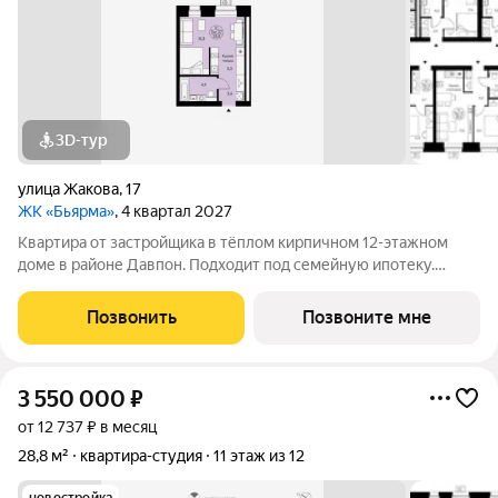
3D-тур
улица Жакова
,
17
ЖК «Бьярма»
, 4 квартал 2027
Квартира от застройщика в тёплом кирпичном 12-этажном
доме в районе Давпон. Подходит под семейную ипотеку.
Ключи 4 кв. 2027 г. Прямая сделка с застройщиком гарантия
безопасности. Студия свободной планировки. Два окна с
Позвонить
Позвоните мне
низкими подоконниками.
3 550 000
₽
от 12 737 ₽ в месяц
28,8 м²
квартира-студия
11 этаж из 12