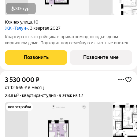
3D-тур
Южная улица
,
10
ЖК «Талун»
, 3 квартал 2027
Квартира от застройщика в приватном одноподъездном
кирпичном доме. Подходит под семейную и льготные ипотеки.
Ключи не позже III кв. 2027 г. Прямая сделка с застройщиком
гарантия безопасности. Студия свободной планировки с
Позвонить
Позвоните мне
кухней-нишей, французским
3 530 000
₽
от 12 665 ₽ в месяц
28,8 м²
квартира-студия
9 этаж из 12
новостройка