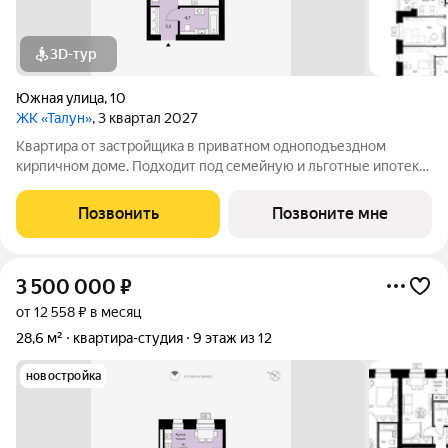
3D-тур
Южная улица
,
10
ЖК «Талун»
, 3 квартал 2027
Квартира от застройщика в приватном одноподъездном
кирпичном доме. Подходит под семейную и льготные ипотеки.
Ключи не позже III кв. 2027 г. Прямая сделка с застройщиком
гарантия безопасности. Студия свободной планировки с
Позвонить
Позвоните мне
кухней-нишей, французским
3 500 000
₽
от 12 558 ₽ в месяц
28,6 м²
квартира-студия
9 этаж из 12
новостройка