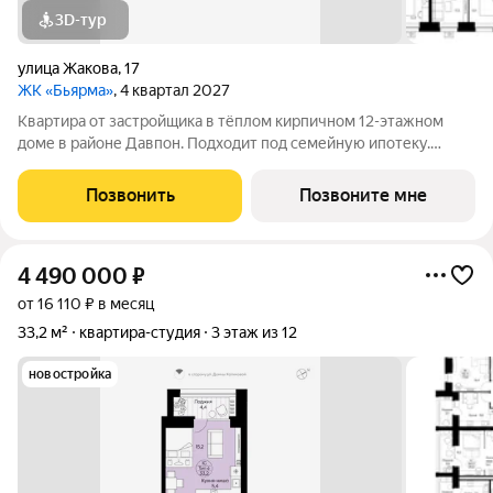
3D-тур
улица Жакова
,
17
ЖК «Бьярма»
, 4 квартал 2027
Квартира от застройщика в тёплом кирпичном 12-этажном
доме в районе Давпон. Подходит под семейную ипотеку.
Ключи 4 кв. 2027 г. Прямая сделка с застройщиком гарантия
безопасности. Студия свободной планировки. Два окна с
Позвонить
Позвоните мне
низкими подоконниками.
4 490 000
₽
от 16 110 ₽ в месяц
33,2 м²
квартира-студия
3 этаж из 12
новостройка