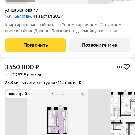
улица Жакова
,
17
ЖК «Бьярма»
, 4 квартал 2027
Квартира от застройщика в тёплом кирпичном 12-этажном
доме в районе Давпон. Подходит под семейную ипотеку.
Ключи 4 кв. 2027 г. Прямая сделка с застройщиком гарантия
безопасности. Студия свободной планировки. Два окна с
Позвонить
Позвоните мне
низкими подоконниками.
3 550 000
₽
от 12 737 ₽ в месяц
28,8 м²
квартира-студия
11 этаж из 12
новостройка