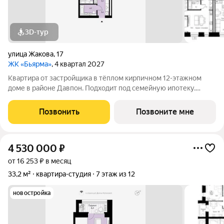
3D-тур
улица Жакова
,
17
ЖК «Бьярма»
, 4 квартал 2027
Квартира от застройщика в тёплом кирпичном 12-этажном
доме в районе Давпон. Подходит под семейную ипотеку.
Ключи 4 кв. 2027 г. Прямая сделка с застройщиком гарантия
безопасности. Студия свободной планировки. Два окна с
Позвонить
Позвоните мне
низкими подоконниками.
4 530 000
₽
от 16 253 ₽ в месяц
33,2 м²
квартира-студия
7 этаж из 12
новостройка