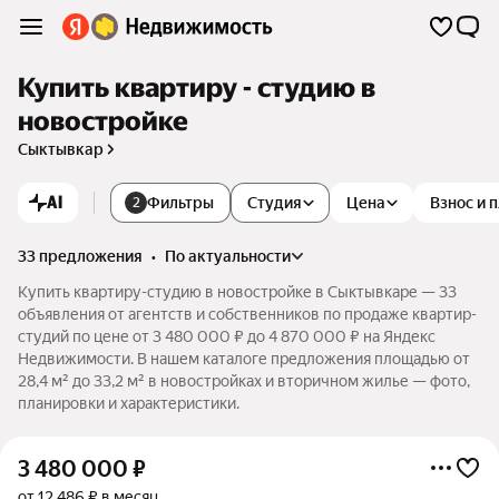
Купить квартиру - студию в
новостройке
Сыктывкар
AI
Фильтры
Студия
Цена
Взнос и 
2
33 предложения
•
по актуальности
Купить квартиру-студию в новостройке в Сыктывкаре — 33
объявления от агентств и собственников по продаже квартир-
студий по цене от 3 480 000 ₽ до 4 870 000 ₽ на Яндекс
Недвижимости. В нашем каталоге предложения площадью от
28,4 м² до 33,2 м² в новостройках и вторичном жилье — фото,
планировки и характеристики.
3 480 000
₽
от 12 486 ₽ в месяц