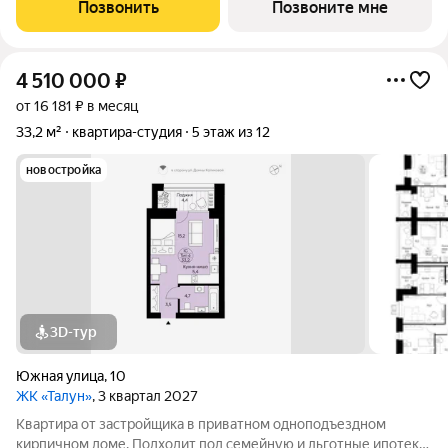
безопасности. Студия свободной планировки. Два окна с
Позвонить
Позвоните мне
низкими подоконниками.
4 510 000
₽
от 16 181 ₽ в месяц
33,2 м²
квартира-студия
5 этаж из 12
новостройка
3D-тур
Южная улица
,
10
ЖК «Талун»
, 3 квартал 2027
Квартира от застройщика в приватном одноподъездном
кирпичном доме. Подходит под семейную и льготные ипотеки.