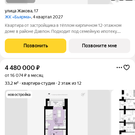
улица Жакова
,
17
ЖК «Бьярма»
, 4 квартал 2027
Квартира от застройщика в тёплом кирпичном 12-этажном
доме в районе Давпон. Подходит под семейную ипотеку.
Ключи 4 кв. 2027 г. Прямая сделка с застройщиком гарантия
безопасности. Студия свободной планировки. Два окна с
Позвонить
Позвоните мне
низкими подоконниками.
4 480 000
₽
от 16 074 ₽ в месяц
33,2 м²
квартира-студия
2 этаж из 12
новостройка