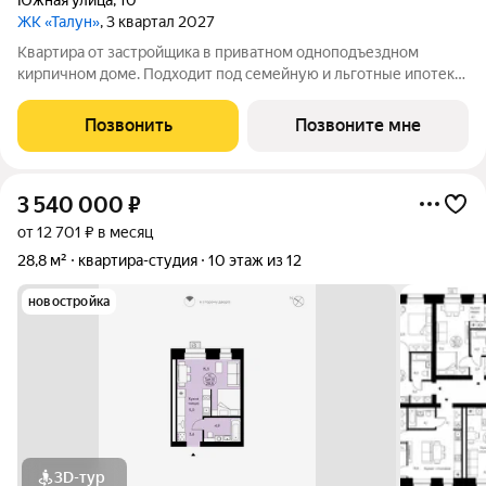
Южная улица
,
10
ЖК «Талун»
, 3 квартал 2027
Квартира от застройщика в приватном одноподъездном
кирпичном доме. Подходит под семейную и льготные ипотеки.
Ключи не позже III кв. 2027 г. Прямая сделка с застройщиком
гарантия безопасности. Студия свободной планировки с
Позвонить
Позвоните мне
кухней-нишей, французским
3 540 000
₽
от 12 701 ₽ в месяц
28,8 м²
квартира-студия
10 этаж из 12
новостройка
3D-тур