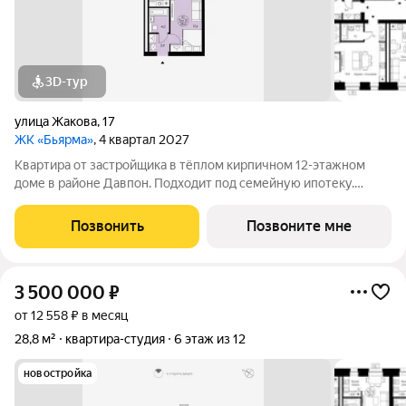
3D-тур
улица Жакова
,
17
ЖК «Бьярма»
, 4 квартал 2027
Квартира от застройщика в тёплом кирпичном 12-этажном
доме в районе Давпон. Подходит под семейную ипотеку.
Ключи 4 кв. 2027 г. Прямая сделка с застройщиком гарантия
безопасности. Студия свободной планировки. Два окна с
Позвонить
Позвоните мне
низкими подоконниками.
3 500 000
₽
от 12 558 ₽ в месяц
28,8 м²
квартира-студия
6 этаж из 12
новостройка