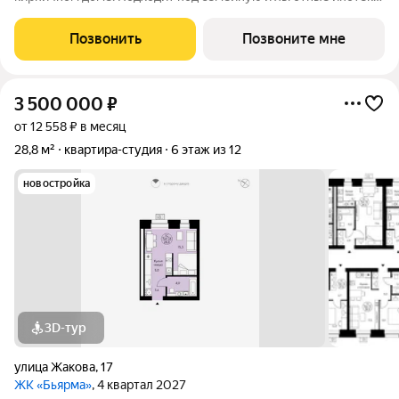
Ключи не позже III кв. 2027 г. Прямая сделка с застройщиком
гарантия безопасности. Студия свободной планировки с
Позвонить
Позвоните мне
кухней-нишей, французским
3 500 000
₽
от 12 558 ₽ в месяц
28,8 м²
квартира-студия
6 этаж из 12
новостройка
3D-тур
улица Жакова
,
17
ЖК «Бьярма»
, 4 квартал 2027