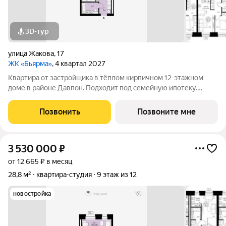
3D-тур
улица Жакова
,
17
ЖК «Бьярма»
, 4 квартал 2027
Квартира от застройщика в тёплом кирпичном 12-этажном
доме в районе Давпон. Подходит под семейную ипотеку.
Ключи 4 кв. 2027 г. Прямая сделка с застройщиком гарантия
безопасности. Студия свободной планировки. Два окна с
Позвонить
Позвоните мне
низкими подоконниками.
3 530 000
₽
от 12 665 ₽ в месяц
28,8 м²
квартира-студия
9 этаж из 12
новостройка