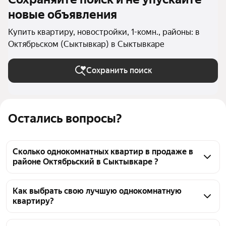
новые объявления
Купить квартиру, новостройки, 1-комн., районы: в
Октябрьском (Сыктывкар) в Сыктывкаре
Сохранить поиск
Остались вопросы?
Сколько однокомнатных квартир в продаже в
районе Октябрьский в Сыктывкаре ?
На Яндекс Недвижимости в продаже в районе 
Октябрьский в Сыктывкаре 28 однокомнатных 
Как выбрать свою лучшую однокомнатную
квартиру?
квартир 28 объявлений от застройщиков
Чтобы купить 1-комнатную квартиру в новостройке 