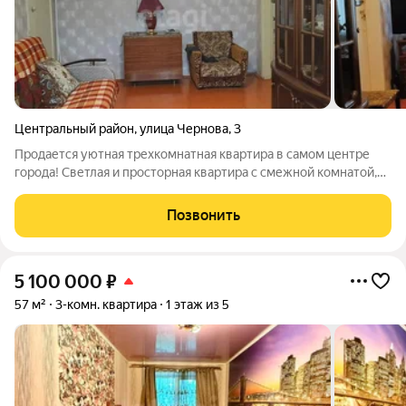
Центральный район
,
улица Чернова
,
3
Продается уютная трехкомнатная квартира в самом центре
города! Светлая и просторная квартира с смежной комнатой,
отдельной кухней 6.8 м2 и большой кладовкой - здесь
каждому найдется свое место. Косметический ремонт,
Позвонить
натяжные потолки, ПВХ окна с
5 100 000
₽
57 м²
3-комн. квартира
1 этаж из 5