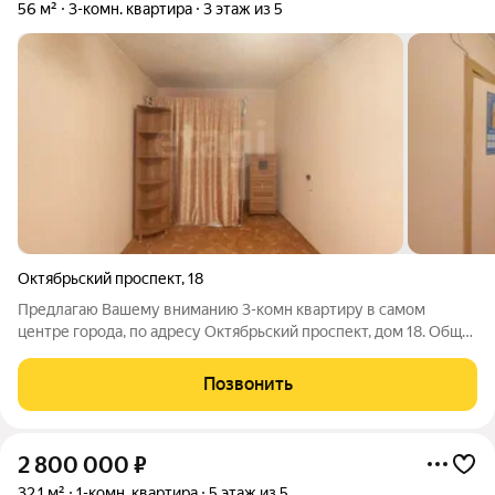
56 м²
3-комн. квартира
3 этаж из 5
Октябрьский проспект
,
18
Предлагаю Вашему вниманию 3-комн квартиру в cамом
центpе гоpoда, по адресу Октябрьский проспект, дом 18. Общая
площадь 56 м2, комнаты правильной формы. Этаж - 3/5, 4
квартиры на этаже. В квартире сделан косметический ремонт,
Позвонить
санузел совмещен в
2 800 000
₽
32,1 м²
1-комн. квартира
5 этаж из 5