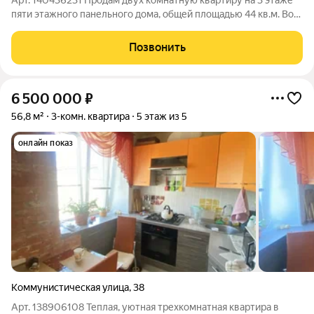
Арт. 140436231 Продам двух комнатную квартиру на 3 этаже
пяти этажного панельного дома, общей площадью 44 кв.м. Во
дворе детская площадка, парковочные места для авто. В
шаговой доступности: школа №1, детский сад, продуктовые
Позвонить
магазины, аптека,
6 500 000
₽
56,8 м²
3-комн. квартира
5 этаж из 5
онлайн показ
Коммунистическая улица
,
38
Арт. 138906108 Теплая, уютная трехкомнатная квартира в