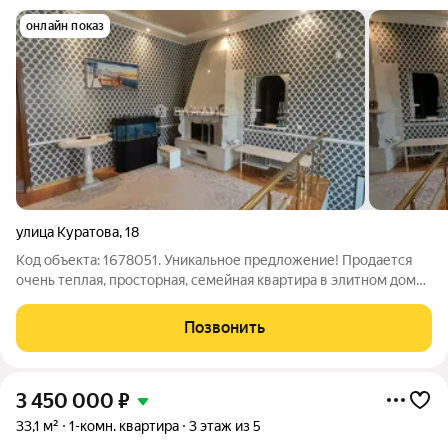
онлайн показ
улица Куратова
,
18
Код объекта: 1678051. Уникальное предложение! Продается
очень теплая, просторная, семейная квартира в элитном доме,
расположенном в самом сердце города у Стефановской
площади. Отдельный вход в квартиру со двора дома! Свой
Позвонить
камин (выполнен из мрамора,
3 450 000
₽
33,1 м²
1-комн. квартира
3 этаж из 5