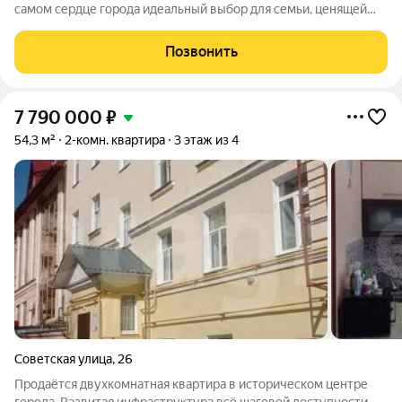
самом сердце города идеальный выбор для семьи, ценящей
комфорт и выгодную цену. Просторная планировка, балкон и
открытые виды во двор и на улицу создают домашнюю
Позвонить
атмосферу, где хочется жить и
7 790 000
₽
54,3 м²
2-комн. квартира
3 этаж из 4
Советская улица
,
26
Продаётся двухкомнатная квартира в историческом центре