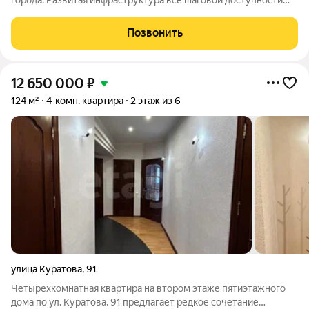
города. Развитая инфраструктура всё шаговой доступности
театры, музеи, парки, магазины, рестораны, кафе, аптеки, река.
В квартире сделан качественный ремонт. Прекрасные и
Позвонить
доброжелательные соседи
12 650 000
₽
124 м²
4-комн. квартира
2 этаж из 6
улица Куратова
,
91
Четырехкомнатная квартира на втором этаже пятиэтажного
дома по ул. Куратова, 91 предлагает редкое сочетание