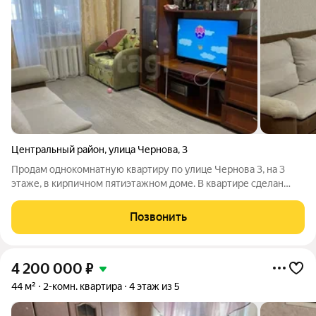
Центральный район
,
улица Чернова
,
3
Продам однокомнатную квартиру по улице Чернова 3, на 3
этаже, в кирпичном пятиэтажном доме. В квартире сделан
хороший косметический ремонт. На полу ламинат, натяжные
потолки, санузел совмещён. Есть балкон. Вся мебель и
Позвонить
бытовая техника остаются в
4 200 000
₽
44 м²
2-комн. квартира
4 этаж из 5