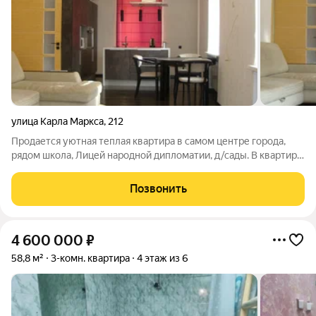
улица Карла Маркса
,
212
Продается уютная теплая квартира в самом центре города,
рядом школа, Лицей народной дипломатии, д/сады. В квартире
произведён современный ремонт, эргономичная мебель,
встроенная техника. Высокие потолки, просторная. ПРОДАЖА.
Позвонить
Звоните, готовы к
4 600 000
₽
58,8 м²
3-комн. квартира
4 этаж из 6