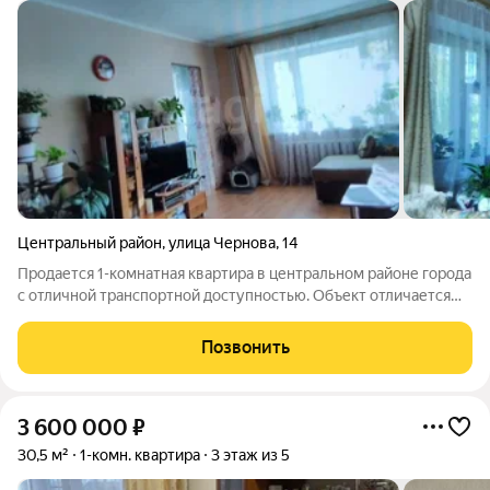
Центральный район
,
улица Чернова
,
14
Продается 1-комнатная квартира в центральном районе города
с отличной транспортной доступностью. Объект отличается
удачной планировкой с изолированной комнатой и
функциональной кухней-гостиной, что создает комфортное
Позвонить
личное пространство для одного
3 600 000
₽
30,5 м²
1-комн. квартира
3 этаж из 5