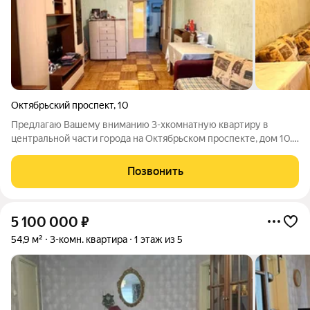
Октябрьский проспект
,
10
Предлагаю Вашему вниманию 3-хкомнатную квартиру в
центральной части города на Октябрьском проспекте, дом 10.
Дом 1983 года строительства, белый кирпич, этаж 1/5. Общая
площадь 56,6 м2 + лоджия 3 м2: кухня 7 м2 и 3 комнаты
Позвонить
правильной формы 9, 13, 16
5 100 000
₽
54,9 м²
3-комн. квартира
1 этаж из 5