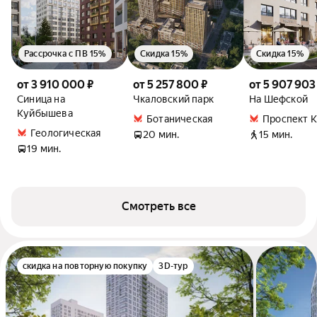
Рассрочка с ПВ 15%
Скидка 15%
Скидка 15%
от 3 910 000 ₽
от 5 257 800 ₽
от 5 907 903
Синица на
Чкаловский парк
На Шефской
Куйбышева
Ботаническая
Проспект 
Геологическая
20 мин.
15 мин.
19 мин.
Смотреть все
скидка на повторную покупку
3D-тур