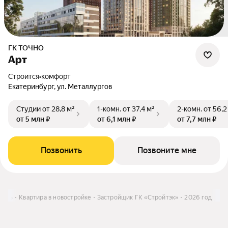
ГК ТОЧНО
Арт
Строится
•
комфорт
Екатеринбург, ул. Металлургов
Студии
от 28,8 м²
1-комн.
от 37,4 м²
2-комн.
от 56,2
от 5 млн ₽
от 6,1 млн ₽
от 7,7 млн ₽
Позвонить
Позвоните мне
пить
Квартира в новостройке
Застройщик ГК «Стройтэк»
2026 год