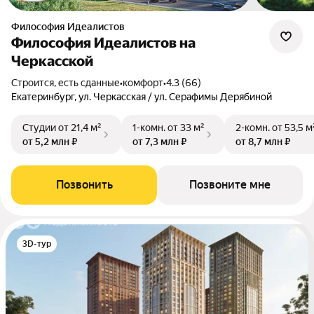
Философия Идеалистов
Философия Идеалистов на
Черкасской
Строится, есть сданные
•
комфорт
•
4.3 (66)
Екатеринбург, ул. Черкасская / ул. Серафимы Дерябиной
Студии
от 21,4 м²
1-комн.
от 33 м²
2-комн.
от 53,5 м
от 5,2 млн ₽
от 7,3 млн ₽
от 8,7 млн ₽
Позвонить
Позвоните мне
3D-тур