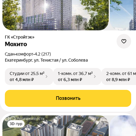
ГК «Стройтэк»
Мохито
Сдан
•
комфорт
•
4.2 (217)
Екатеринбург, ул. Тенистая / ул. Соболева
Студии
от 25,5 м²
1-комн.
от 36,7 м²
2-комн.
от 61 м
от 4,8 млн ₽
от 6,3 млн ₽
от 8,9 млн ₽
Позвонить
3D-тур