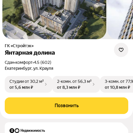
ГК «Стройтэк»
Янтарная долина
Сдан
•
комфорт
•
4.5 (602)
Екатеринбург, ул. Крауля
Студии
от 30,2 м²
2-комн.
от 56,3 м²
3-комн.
от 77,
от 5,6 млн ₽
от 8,3 млн ₽
от 10,8 млн ₽
Позвонить