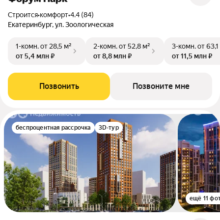
Строится
•
комфорт
•
4.4 (84)
Екатеринбург, ул. Зоологическая
1-комн.
от 28,5 м²
2-комн.
от 52,8 м²
3-комн.
от 63,1
от 5,4 млн ₽
от 8,8 млн ₽
от 11,5 млн ₽
Позвонить
Позвоните мне
беспроцентная рассрочка
3D-тур
ещё 11 фо