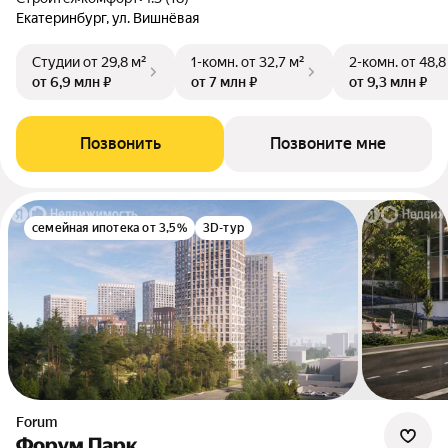
Екатеринбург, ул. Вишнёвая
Студии
от 29,8 м²
1-комн.
от 32,7 м²
2-комн.
от 48,8
от 6,9 млн ₽
от 7 млн ₽
от 9,3 млн ₽
Позвонить
Позвоните мне
семейная ипотека от 3,5%
3D-тур
Forum
Форум Парк