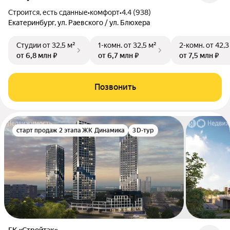
Строится, есть сданные
•
комфорт
•
4.4 (938)
Екатеринбург, ул. Раевского / ул. Блюхера
Студии
от 32,5 м²
1-комн.
от 32,5 м²
2-комн.
от 42,3
от 6,8 млн ₽
от 6,7 млн ₽
от 7,5 млн ₽
Позвонить
старт продаж 2 этапа ЖК Динамика
3D-тур