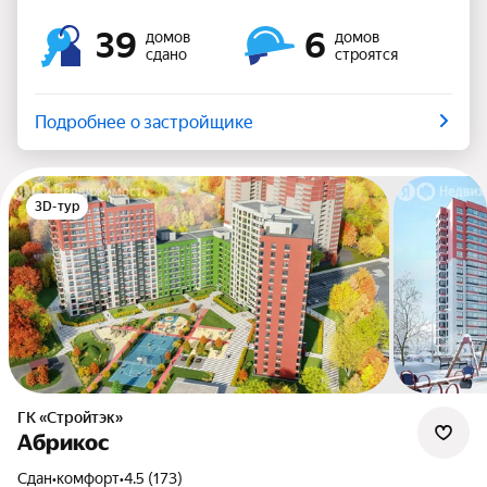
39
6
домов
домов
сдано
строятся
Подробнее о застройщике
3D-тур
ГК «Стройтэк»
Абрикос
Сдан
•
комфорт
•
4.5 (173)