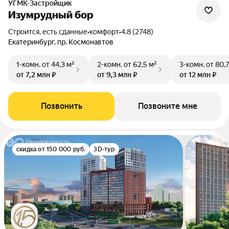
УГМК-Застройщик
Изумрудный бор
Строится, есть сданные
•
комфорт
•
4.8 (2748)
Екатеринбург, пр. Космонавтов
1-комн.
от 44,3 м²
2-комн.
от 62,5 м²
3-комн.
от 80,
от 7,2 млн ₽
от 9,3 млн ₽
от 12 млн ₽
Позвонить
Позвоните мне
скидка от 150 000 руб.
3D-тур