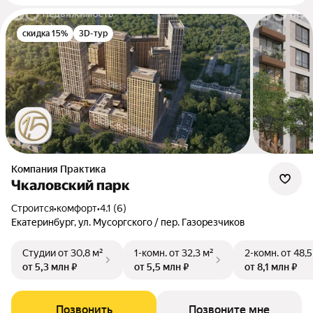
скидка 15%
3D-тур
Компания Практика
Чкаловский парк
Строится
•
комфорт
•
4.1 (6)
Екатеринбург, ул. Мусоргского / пер. Газорезчиков
Студии
от 30,8 м²
1-комн.
от 32,3 м²
2-комн.
от 48,5
от 5,3 млн ₽
от 5,5 млн ₽
от 8,1 млн ₽
Позвонить
Позвоните мне