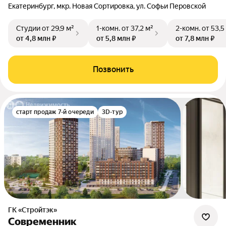
Екатеринбург, мкр. Новая Сортировка, ул. Софьи Перовской
Студии
от 29,9 м²
1-комн.
от 37,2 м²
2-комн.
от 53,5
от 4,8 млн ₽
от 5,8 млн ₽
от 7,8 млн ₽
Позвонить
старт продаж 7-й очереди
3D-тур
ГК «Стройтэк»
Современник