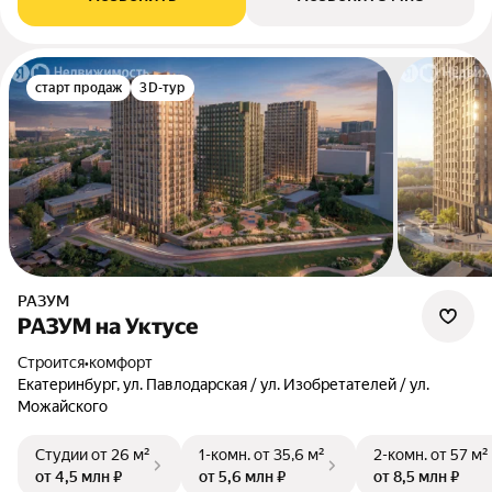
старт продаж
3D-тур
РАЗУМ
РАЗУМ на Уктусе
Строится
•
комфорт
Екатеринбург, ул. Павлодарская / ул. Изобретателей / ул.
Можайского
Студии
от 26 м²
1-комн.
от 35,6 м²
2-комн.
от 57 м²
от 4,5 млн ₽
от 5,6 млн ₽
от 8,5 млн ₽