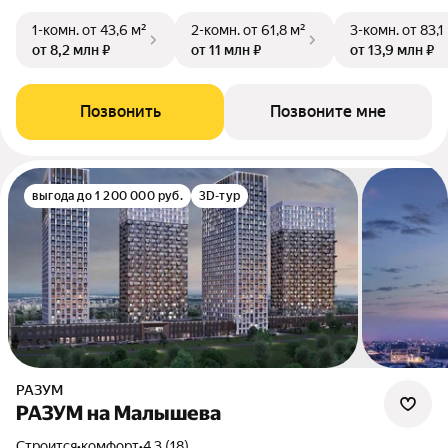
1-комн.
от 43,6 м²
2-комн.
от 61,8 м²
3-комн.
от 83,1
от 8,2 млн ₽
от 11 млн ₽
от 13,9 млн ₽
Позвонить
Позвоните мне
выгода до 1 200 000 руб.
3D-тур
РАЗУМ
РАЗУМ на Малышева
Строится
•
комфорт
•
4.3 (18)