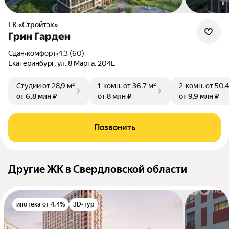
ГК «Стройтэк»
Грин Гарден
Сдан
•
комфорт
•
4.3 (60)
Екатеринбург, ул. 8 Марта, 204Е
Студии
от 28,9 м²
1-комн.
от 36,7 м²
2-комн.
от 50,4
от 6,8 млн ₽
от 8 млн ₽
от 9,9 млн ₽
Позвонить
Другие ЖК в Свердловской области
ипотека от 4.4%
3D-тур