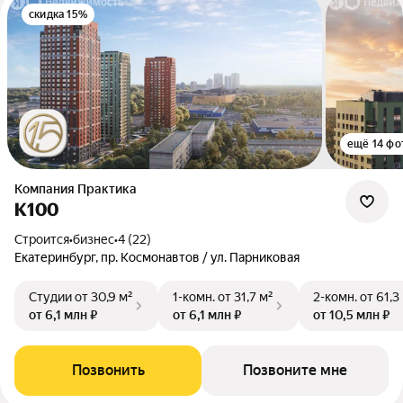
скидка 15%
ещё 14 фо
Компания Практика
К100
Строится
•
бизнес
•
4 (22)
Екатеринбург, пр. Космонавтов / ул. Парниковая
Студии
от 30,9 м²
1-комн.
от 31,7 м²
2-комн.
от 61,3
от 6,1 млн ₽
от 6,1 млн ₽
от 10,5 млн ₽
Позвонить
Позвоните мне