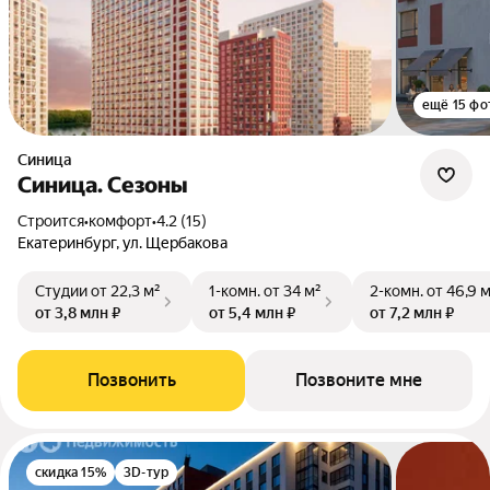
ещё 15 фо
Синица
Синица. Сезоны
Строится
•
комфорт
•
4.2 (15)
Екатеринбург, ул. Щербакова
Студии
от 22,3 м²
1-комн.
от 34 м²
2-комн.
от 46,9 
от 3,8 млн ₽
от 5,4 млн ₽
от 7,2 млн ₽
Позвонить
Позвоните мне
скидка 15%
3D-тур