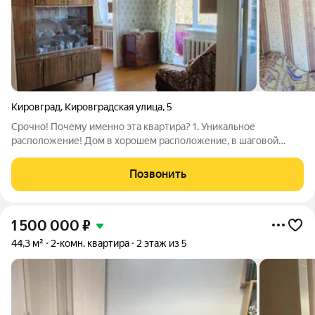
Кировград
,
Кировградская улица
,
5
Срочно! Почему именно эта квартира? 1. Уникальное
расположение! Дом в хорошем расположение, в шаговой
доступности идеальное сочетание удобства. Всего в
нескольких минутах от вас вся необходимая инфраструктура:
Позвонить
магазины, школы, сады, стадион,
1 500 000
₽
44,3 м²
2-комн. квартира
2 этаж из 5