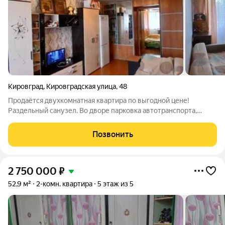
Кировград
,
Кировградская улица
,
48
Продаётся двухкомнатная квартира по выгодной цене!
Раздельный санузел. Во дворе парковка автотранспорта,
всегда есть свободные места. Рядом вся инфраструктура :
детский сад, школа , магазины. Записывайтесь на просмотр,
Позвонить
покажем квартиру в удобное
2 750 000
₽
52,9 м²
2-комн. квартира
5 этаж из 5