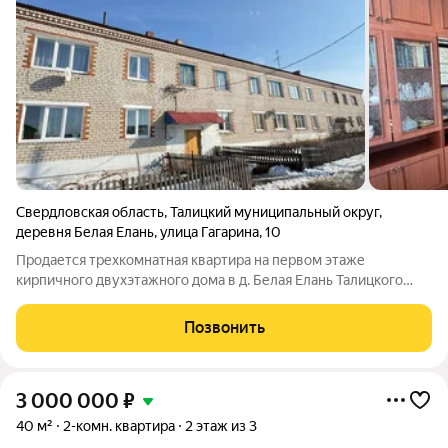
Свердловская область
,
Талицкий муниципальный округ
,
деревня Белая Елань
,
улица Гагарина
,
10
Продается трехкомнатная квартира на первом этаже
кирпичного двухэтажного дома в д. Белая Елань Талицкого
района Свердловской области. Первый этаж обеспечивает
удобство для людей с ограниченной мобильностью или тех,
Позвонить
кто предпочитает быстрый доступ во
3 000 000
₽
40 м²
2-комн. квартира
2 этаж из 3