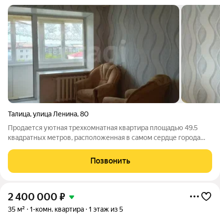
Талица
,
улица Ленина
,
80
Продается уютная трехкомнатная квартира площадью 49.5
квадратных метров, расположенная в самом сердце города
Талица. Эта квартира на пятом этаже отличный выбор для тех,
кто ценит спокойствие и комфорт, ведь вы не будете
Позвонить
беспокоиться о соседях
2 400 000
₽
35 м²
1-комн. квартира
1 этаж из 5