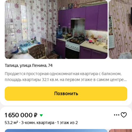
Талица
,
улица Ленина
,
74
Продается просторная однокомнатная квартира с балконом,
площадь квартиры 32.1 кв.м. на первом этаже в самом центре
города Талица. В квартире выполнен косметический ремонт. В
зале имеются натяжные потолки, практически вся подсветка в
Позвонить
квартире
1 650 000
₽
53,2 м²
3-комн. квартира
1 этаж из 2