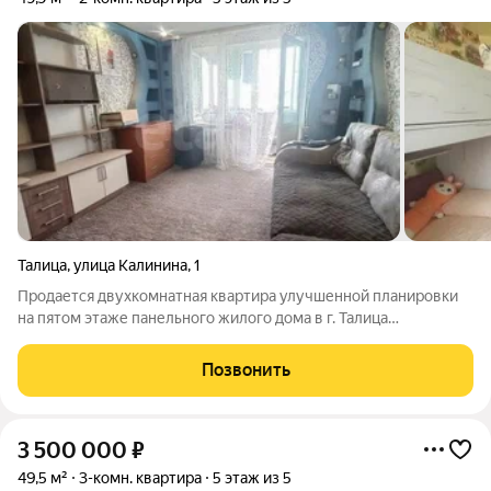
Талица
,
улица Калинина
,
1
Продается двухкомнатная квартира улучшенной планировки
на пятом этаже панельного жилого дома в г. Талица
Свердловской области. В шаговой доступности магазины,
школы, детские сады, аптеки, государственные учреждения,
Позвонить
медицинские организации. Зелёный,
3 500 000
₽
49,5 м²
3-комн. квартира
5 этаж из 5