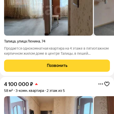
Талица
,
улица Ленина
,
74
Продается однокомнатная квартира на 4 этаже в пятиэтажном
кирпичном жилом доме в центре Талицы, в пешей
доступности от ключевых объектов инфраструктуры.
Планировка функциональная: компактный коридор со
Позвонить
встроенным шкафом ведет в изолированную комнату
4 100 000
₽
58 м²
3-комн. квартира
2 этаж из 5