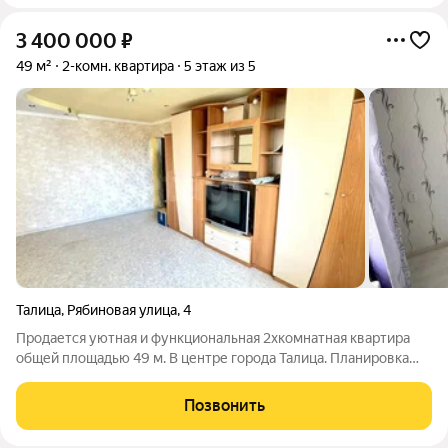
3 400 000
₽
49 м²
2-комн. квартира
5 этаж из 5
Талица
,
Рябиновая улица
,
4
Продается уютная и функциональная 2хкомнатная квартира
общей площадью 49 м. В центре города Талица. Планировка
раздельные, изолированные комнаты, что обеспечивает
комфорт и приватность для всей семьи. Санузел раздельный.
Позвонить
Кухня небольшая, но удобная;