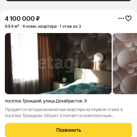
4 100 000
₽
69,4 м²
4-комн. квартира
1 этаж из 3
посёлок Троицкий
,
улица Декабристов
,
9
Продается четырехкомнатная квартира на первом этаже в
поселке Троицком. Объект отличается комплексным
предложением: помимо самой квартиры с качественной
отделкой в собственность покупателя переходит земельный
Позвонить
участок с капитальным гаражом и