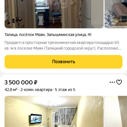
Талица
,
посёлок Маян
,
Запышминская улица
,
41
Продается просторная трехкомнатная квартира площадью 65
кв. м в поселке Маян (Талицкий городской округ). Расположена
на третьем этаже многоквартирного дома. Комнаты
изолированные, уютная кухня, просторный коридор,
Позвонить
раздельный санузел и застекленный
3 500 000
₽
42,8 м²
2-комн. квартира
5 этаж из 5