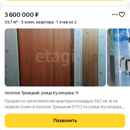
3 600 000
₽
59,7 м²
3-комн. квартира
1 этаж из 2
посёлок Троицкий
,
улица Кузнецова
,
11
Продается трехкомнатная квартира площадью 59,7 кв. м на
первом этаже в поселке Троицком (РТС) по улице Кузнецова.
Объект находится в хорошем состоянии и готов к заселению.
За квартирой закреплен земельный участок, что позволяет
Позвонить
выращивать овощи и