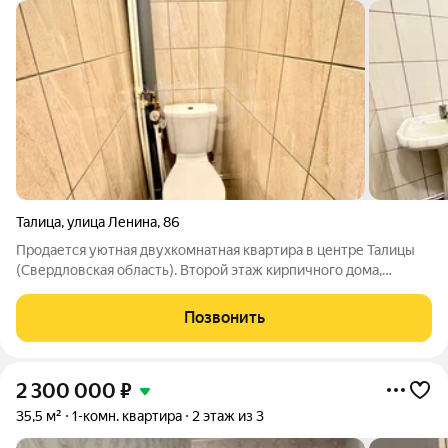
Талица
,
улица Ленина
,
86
Продается уютная двухкомнатная квартира в центре Талицы
(Свердловская область). Второй этаж кирпичного дома,
свежий ремонт, раздельный санузел. Две светлые комнаты,
небольшая кухня функциональная планировка. Вся
Позвонить
инфраструктура под рукой: магазины,
2 300 000
₽
35,5 м²
1-комн. квартира
2 этаж из 3