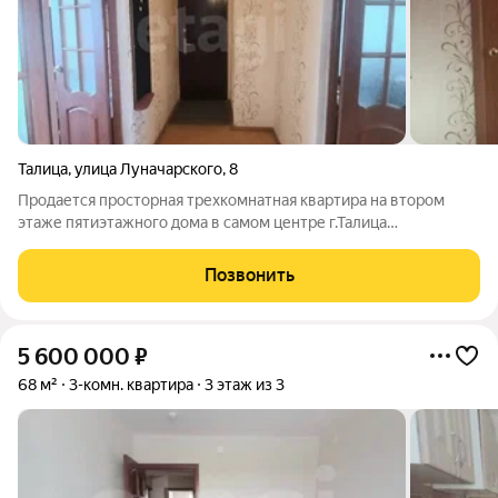
Талица
,
улица Луначарского
,
8
Продается просторная трехкомнатная квартира на втором
этаже пятиэтажного дома в самом центре г.Талица
Свердловской области. Все комнаты изолированные, что
обеспечивает комфортное проживание для семьи.
Позвонить
Планировка практичная и функциональная:
5 600 000
₽
68 м²
3-комн. квартира
3 этаж из 3