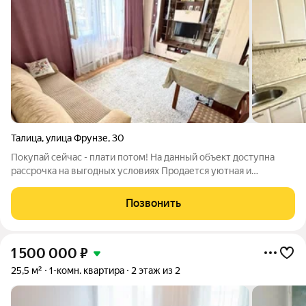
Талица
,
улица Фрунзе
,
30
Покупай сейчас - плати потом! На данный объект доступна
рассрочка на выгодных условиях Продается уютная и
функциональная 2хкомнатная квартира общей площадью 42 м.
В центре города Талица по ул. Фрунзе. Планировка
Позвонить
раздельные, изолированные комнаты,
1 500 000
₽
25,5 м²
1-комн. квартира
2 этаж из 2