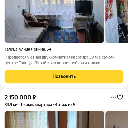
Талица
,
улица Ленина
,
54
. Продаётся уютная двухкомнатная квартира 39 м в самом
центре Талицы. Пятый этаж кирпичной пятиэтажки,
косметический ремонт уже выполнен установлены
пластиковые окна и надёжная входная дверь. Всё
Позвонить
необходимое для жизни рядом: автовокзал, школы,
2 150 000
₽
33,9 м²
1-комн. квартира
4 этаж из 5