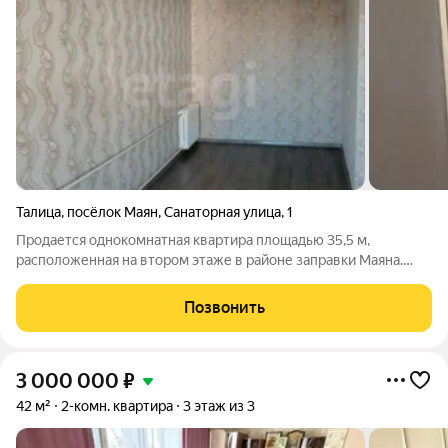
Талица
,
посёлок Маян
,
Санаторная улица
,
1
Продается однокомнатная квартира площадью 35,5 м,
расположенная на втором этаже в районе заправки Маяна.
Объект отличается выгодным сочетанием уютных размеров и
продуманной планировки, которая включает изолированную
Позвонить
комнату и функциональную кухню.
3 000 000
₽
42 м²
2-комн. квартира
3 этаж из 3