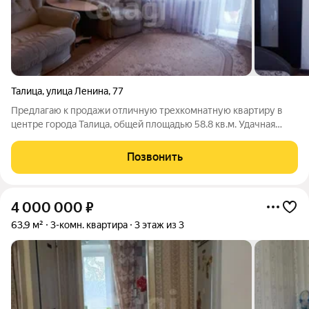
Талица
,
улица Ленина
,
77
Предлагаю к продажи отличную трехкомнатную квартиру в
центре города Талица, общей площадью 58.8 кв.м. Удачная
планировка, которая позволит рационально использовать
пространство. В квартире три просторные, изолированные
Позвонить
комнаты, большой коридор. Окна
4 000 000
₽
63,9 м²
3-комн. квартира
3 этаж из 3