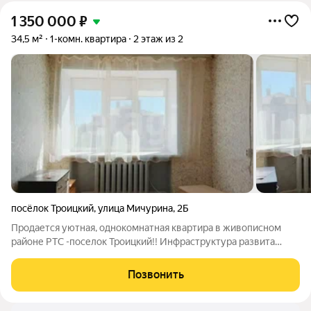
1 350 000
₽
34,5 м²
1-комн. квартира
2 этаж из 2
посёлок Троицкий
,
улица Мичурина
,
2Б
Продается уютная, однокомнатная квартира в живописном
районе РТС -поселок Троицкий!! Инфраструктура развита
прекрасно, все необходимое для комфортного проживания
находится в шаговой доступности: сетевая Пятерочка,
Позвонить
несколько продуктовых и