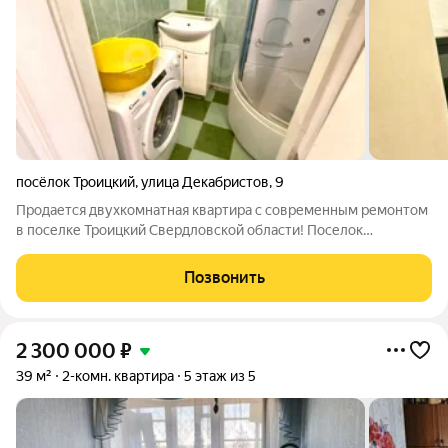
посёлок Троицкий
,
улица Декабристов
,
9
Продается двухкомнатная квартира с современным ремонтом
в поселке Троицкий Свердловской области! Поселок
располагает удобной транспортной доступностью благодаря
ж/д станции ветки Екатеринбург Тюмень, что делает поездки в
Позвонить
город легкими и быстрыми. В
2 300 000
₽
39 м²
2-комн. квартира
5 этаж из 5