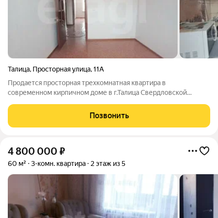
Талица
,
Просторная улица
,
11А
Продается просторная трехкомнатная квартира в
современном кирпичном доме в г.Талица Свердловской
области. В шаговой доступности расположены городские
спортивные центры «Ледовая арена» и «Центр бокса», новый
Позвонить
детский сад. Во дворе обустроены детская
4 800 000
₽
60 м²
3-комн. квартира
2 этаж из 5