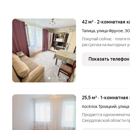
42 м² · 2-комнатная 
Талица
,
улица Фрунзе
,
30
Покупай сейчас - плати 
рассрочка на выгодных у
функциональная 2хкомна
центре города Талица по ул. Ф
Показать телефон
изолированные комнаты
+
11
25,5 м² · 1-комнатная
посёлок Троицкий
,
улица
Продается однокомнатна
Свердловской области практичное и выгодное решение для
приобретения собственн