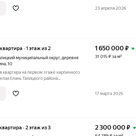
23 апреля 2026
1 650 000
₽
 квартира · 1 этаж из 2
31 015 ₽ за м²
алицкий муниципальный округ
,
деревня
ина
,
10
я квартира на первом этаже кирпичного
Белая Елань Талицкого района
Первый этаж обеспечивает удобство для
бильностью или тех, кто предпочитает
17 марта 2025
2 300 000
₽
 квартира · 2 этаж из 3
64 789 ₽ за м²