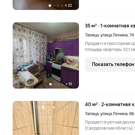
+
22
35 м² · 1-комнатная к
Талица
,
улица Ленина
,
74
Продается просторная од
площадь квартиры 32.1 к
города Талица. В кварти
зале имеются натяжные п
Показать телефон
квартире
+
15
40 м² · 2-комнатная 
Талица
,
улица Ленина
,
86
Продается уютная двухк
(Свердловская область).
ремонт, раздельный сану