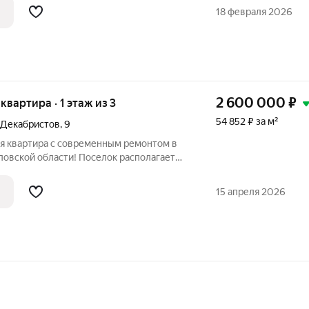
ень-Екатеринбург, что обеспечивает
18 февраля 2026
2 600 000
₽
 квартира · 1 этаж из 3
54 852 ₽ за м²
 Декабристов
,
9
я квартира с современным ремонтом в
ловской области! Поселок располагает
оступностью благодаря ж/д станции
15 апреля 2026