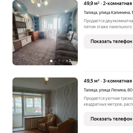
49,9 м² · 2-комнатная
Талица
,
улица Калинина
,
Продается двухкомнатна
пятом этаже панельного 
области. В шаговой дост
аптеки, государственны
Показать телефон
Зелёный,
+
2
49,5 м² · 3-комнатная
Талица
,
улица Ленина
,
80
Продается уютная трехк
квадратных метров, рас
Талица. Эта квартира на пятом этаже отличн
ценит спокойствие и ком
Показать телефон
соседях