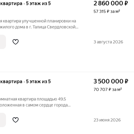
2 860 000
₽
 квартира · 5 этаж из 5
57 315 ₽ за м²
1
я квартира улучшенной планировки на
жилого дома в г. Талица Свердловской
упности магазины, школы, детские сады,
е учреждения, медицинские организации.
3 августа 2026
3 500 000
₽
 квартира · 5 этаж из 5
70 707 ₽ за м²
омнатная квартира площадью 49.5
положенная в самом сердце города
ый выбор для тех, кто
форт, ведь вы не будете беспокоиться о
23 июня 2026