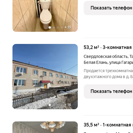
кухня функциональная планировка. Вся инфраструктура под
Показать телефон
рукой: магазины,
+
13
53,2 м² · 3-комнатная
Свердловская область
,
Т
Белая Елань
,
улица Гагар
Продается трехкомнатна
двухэтажного дома в д. 
Свердловской области. 
людей с ограниченной мо
Показать телефон
быстрый доступ во
+
16
35,5 м² · 1-комнатная