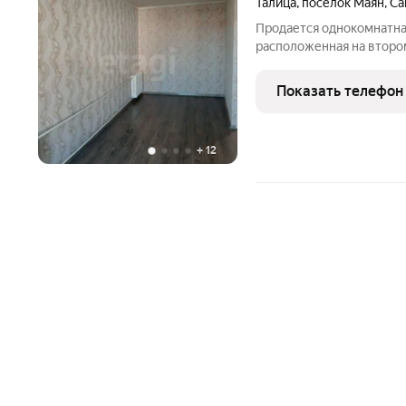
Талица
,
посёлок Маян
,
Са
Продается однокомнатна
расположенная на втором
отличается выгодным со
продуманной планировки
Показать телефон
комнату и функциональн
+
12