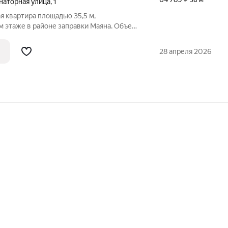
наторная улица
,
1
я квартира площадью 35,5 м,
 этаже в районе заправки Маяна. Объект
четанием уютных размеров и
, которая включает изолированную
28 апреля 2026
ую кухню.