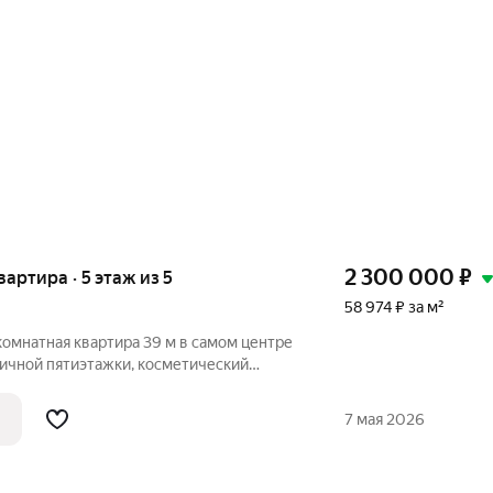
2 300 000
₽
вартира · 5 этаж из 5
58 974 ₽ за м²
комнатная квартира 39 м в самом центре
пичной пятиэтажки, косметический
ходимое для жизни рядом: автовокзал,
7 мая 2026