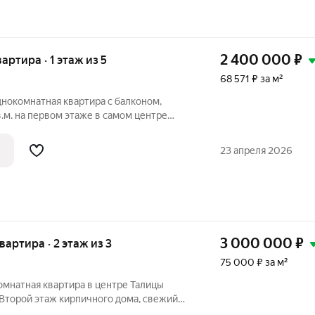
2 400 000
₽
вартира · 1 этаж из 5
68 571 ₽ за м²
нокомнатная квартира с балконом,
в.м. на первом этаже в самом центре
ре выполнен косметический ремонт. В
отолки, практически вся подсветка в
23 апреля 2026
3 000 000
₽
квартира · 2 этаж из 3
75 000 ₽ за м²
омнатная квартира в центре Талицы
 Второй этаж кирпичного дома, свежий
зел. Две светлые комнаты, небольшая