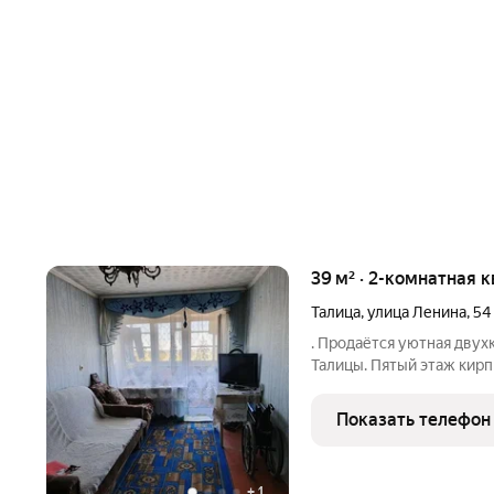
39 м² · 2-комнатная к
Талица
,
улица Ленина
,
54
. Продаётся уютная двух
Талицы. Пятый этаж кир
ремонт уже выполнен установлены пластиковые окна и надёжная
входная дверь. Всё необ
Показать телефон
школы,
+
1