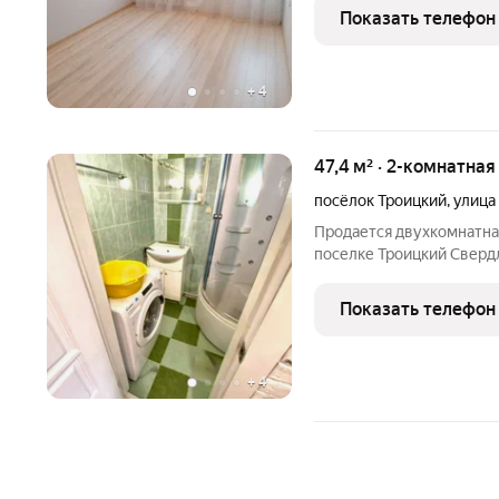
от Тюмени по трассе Тюм
Показать телефон
отличную транспортную
+
4
47,4 м² · 2-комнатная
посёлок Троицкий
,
улица
Продается двухкомнатна
поселке Троицкий Сверд
удобной транспортной д
ветки Екатеринбург Тюмень, что делает поездки в город легкими
Показать телефон
и быстрыми. В
+
4