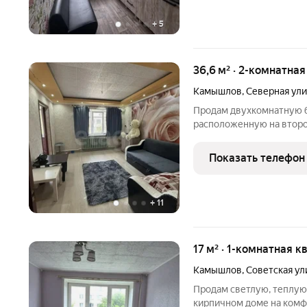
+
5
36,6 м² · 2-комнатная
Камышлов
,
Северная ул
Продам двухкомнатную б
расположенную на второ
Камышлове по улице Сев
светлые, смежные, окна 
Показать телефон
отопление центральное 
+
11
17 м² · 1-комнатная к
Камышлов
,
Советская ул
Продам светлую, теплую 
кирпичном доме на комф