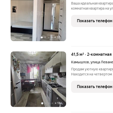
Ваша идеальная квартира
комнатная квартира на ул
прекрасным стартом для м
подходит под ипотеку 6%
Показать телефон
здесь уже все
+
22
41,5 м² · 2-комнатная
Камышлов
,
улица Леван
Продам уютную квартиру
Находится на четвертом
расположение обеспечив
освещённость. Удобная п
Показать телефон
стороны дома. В
+
13