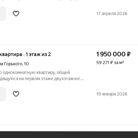
алета, душа и комнаты. Выполнен
- плитка, окно пластиковый
17 апреля 2026
1 950 000
₽
 квартира · 1 этаж из 2
59 271 ₽ за м²
а Горького
,
10
ю однокомнатную квартиру, общей
ходящуюся на первом этаже двухэтажного
по улице Максима Горького. В квартире
 ремонт, пластиковые окна, санузел
19 января 2026