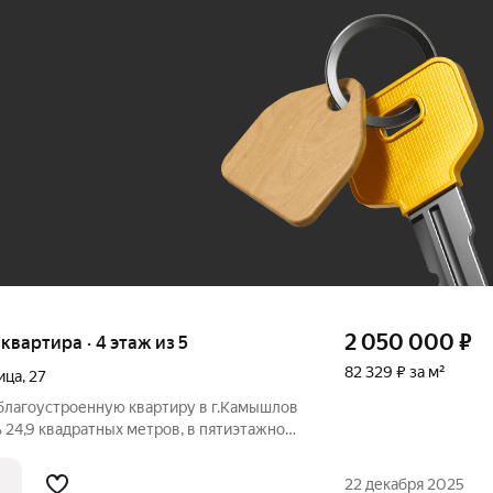
Ж
До 100 тыс. ₽
2 050 000
₽
 квартира · 4 этаж из 5
82 329 ₽ за м²
ица
,
27
лагоустроенную квартиру в г.Камышлов
 24,9 квадратных метров, в пятиэтажном
. Сделан капитальный ремонт. Окна
атяжные, пол плотный линолиум, стены
22 декабря 2025