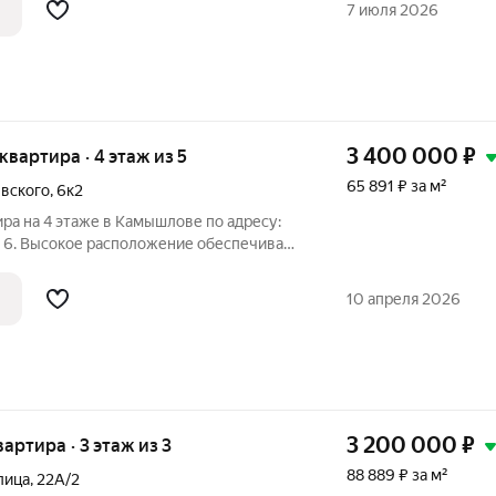
7 июля 2026
№5
3 400 000
₽
 квартира · 4 этаж из 5
65 891 ₽ за м²
евского
,
6к2
ра на 4 этаже в Камышлове по адресу:
м 6. Высокое расположение обеспечивает
ую освещённость. В квартире
 окна для тепла и тишины, есть балкон
10 апреля 2026
3 200 000
₽
вартира · 3 этаж из 3
88 889 ₽ за м²
лица
,
22А/2