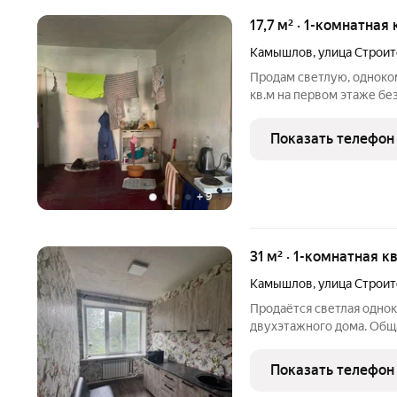
17,7 м² · 1-комнатная
Камышлов
,
улица Строи
Продам светлую, одноко
кв.м на первом этаже бе
стройматериалов. В комн
стены побелены, пол дер
Показать телефон
стенку (есть
+
9
31 м² · 1-комнатная к
Камышлов
,
улица Строи
Продаётся светлая однок
двухэтажного дома. Общая площадь 31
достаточно пространств
Установлены пластиковые
Показать телефон
звукоизоляцией. Квартир