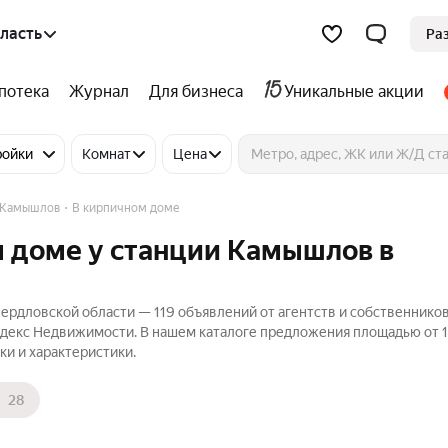
ласть
Ра
потека
Журнал
Для бизнеса
Уникальные акции
ройки
Комнат
Цена
 Камышлов
В кирпичном доме
м доме у станции Камышлов в
ердловской области — 119 объявлений от агентств и собственников
ндекс Недвижимости. В нашем каталоге предложения площадью от 1
ки и характеристики.
28