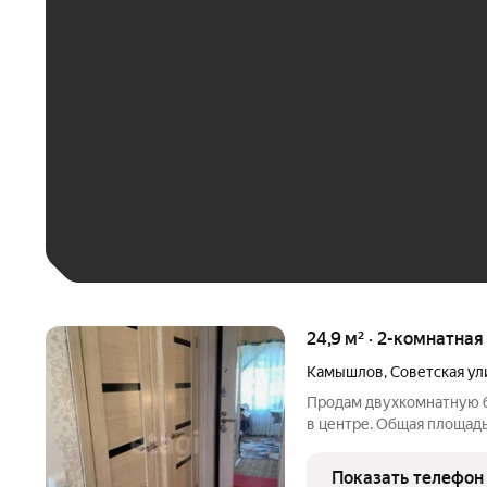
ЕЖЕМЕСЯЧНЫЙ ПЛАТЁ
До 30 тыс. ₽
До 50 тыс. ₽
До 70 тыс. ₽
Больше 100 тыс. ₽
24,9 м² · 2-комнатная
Камышлов
,
Советская ул
Продам двухкомнатную б
в центре. Общая площадь
доме на четвертом этаже
пластиковые, потолки н
Показать телефон