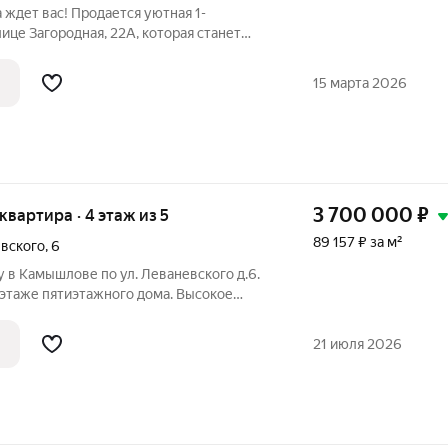
 ждет вас! Продается уютная 1-
ице Загородная, 22А, которая станет
олодой семьи! И самое главное она
! Забудьте о ремонте и лишних тратах
15 марта 2026
3 700 000
₽
 квартира · 4 этаж из 5
89 157 ₽ за м²
евского
,
6
 в Камышлове по ул. Леваневского д.6.
 этаже пятиэтажного дома. Высокое
ает прекрасный вид и хорошую
ланировка : комнаты выходят на разные
21 июля 2026