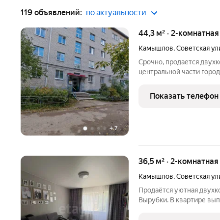
119 объявлений:
по актуальности
44,3 м² · 2-комнатна
Камышлов
,
Советская ул
Срочно, продается двухк
центральной части город
Советская, дом 27. Общ
44 квадратных метра. Кв
Показать телефон
проживанию, выполнена
+
7
36,5 м² · 2-комнатная
Камышлов
,
Советская ул
Продаётся уютная двухк
Вырубки. В квартире вы
установлены пластиковые
кухонный гарнитур и водона