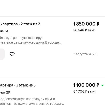
1 850 000
₽
 квартира · 2 этаж из 2
50 546 ₽ за м²
ица
,
51
лагоустроенную квартиру,
м этаже двухэтажного дома. В городе
ерная. Общая площадь 36.6м2. Комнаты
пластиковые выходят во двор дома. Вода,
3 августа 2026
в
1 100 000
₽
вартира · 3 этаж из 5
64 706 ₽ за м²
ица
,
29
однокомнатную квартиру 17 кв.м. в
ортном третьем этаже в центре города.