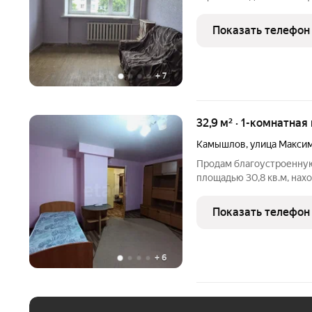
Состоит из прихожей, ту
косметический ремонт: потолки 
Показать телефон
стеклопакет, стены
+
7
32,9 м² · 1-комнатная
Камышлов
,
улица Максим
Продам благоустроенну
площадью 30,8 кв.м, на
дома в городе Камышлов 
выполнен косметический
Показать телефон
совмещен. В
+
6