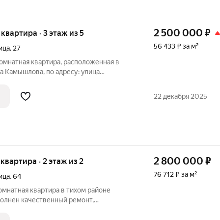
2 500 000
₽
я квартира · 3 этаж из 5
56 433 ₽ за м²
ица
,
27
омнатная квартира, расположенная в
а Камышлова, по адресу: улица
ая площадь жилого помещения составляет
артира полностью подготовлена к
22 декабря 2025
2 800 000
₽
 квартира · 2 этаж из 2
76 712 ₽ за м²
ица
,
64
омнатная квартира в тихом районе
полнен качественный ремонт,
 окна. Для вашего удобства остаётся
греватель. Рядом с домом детский