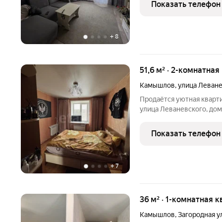
Показать телефон
сад с бассейном, школа 
+
8
51,6 м² · 2-комнатная
Камышлов
,
улица Леван
Продаётся уютная кварти
улица Леваневского, до
прекрасный вид и хорош
установлены пластиковые
Показать телефон
для отдыха на
+
7
36 м² · 1-комнатная к
Камышлов
,
Загородная у