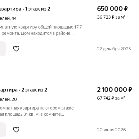
650 000
₽
 квартира · 1 этаж из 2
36 723 ₽ за м²
телей
,
44
мнатную квартиру общей площадью 17,7
з ремонта. Дом находится в районе
ате потолки-побелка, окно-деревянное,
евянный. Общая кухня находится через
22 декабря 2025
2 100 000
₽
вартира · 2 этаж из 2
67 742 ₽ за м²
телей
,
20
омнатная квартира на втором этаже
 кв. м, в комнате
а для любых дизайнерских решений.
 окна с хорошей тепло- и
20 июля 2026
а с чистовой