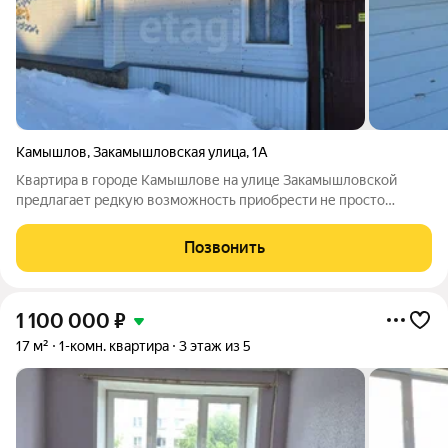
Камышлов
,
Закамышловская улица
,
1А
Квартира в городе Камышлове на улице Закамышловской
предлагает редкую возможность приобрести не просто
жилье, а полноценное домовладение с развитым
приусадебным хозяйством. Общая площадь объекта
Позвонить
составляет 28,6 кв.м., в нем выполнен аккуратный
1 100 000
₽
17 м²
1-комн. квартира
3 этаж из 5