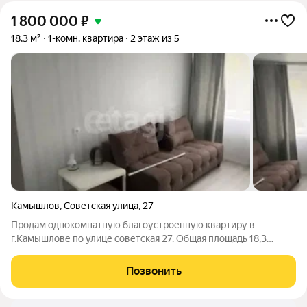
1 800 000
₽
18,3 м²
1-комн. квартира
2 этаж из 5
Камышлов
,
Советская улица
,
27
Продам однокомнатную благоустроенную квартиру в
г.Камышлове по улице советская 27. Общая площадь 18,3
квадратных метров, в пятиэтажном доме на втором этаже.
Сделан ремонт. в квартире остается диван,водонагреватель,
Позвонить
кухня.Потолки натяжные, стены