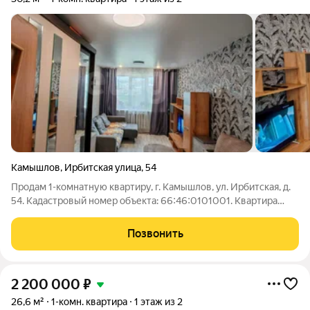
Камышлов
,
Ирбитская улица
,
54
Продам 1-комнатную квартиру, г. Камышлов, ул. Ирбитская, д.
54. Кадастровый номер объекта: 66:46:0101001. Квартира
расположена в тихом спальном районе, рядом с лесным
массивом. В помещении выполнен косметический ремонт,
Позвонить
установлены пластиковые окна,
2 200 000
₽
26,6 м²
1-комн. квартира
1 этаж из 2