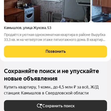
Камышлов
,
улица Жукова
,
53
Продаётся уютная однокомнатная квартира в районе Вырубка
33,3 кв. м на четвёртом этаже пятиэтажного дома. В квартире
выполнен косметический ремонт, установлены пластиковые
окна, сейф-дверь, совмещённый санузел, а балкон застеклён.
Позвонить
Отличный вариант
Сохраняйте поиск и не упускайте
новые объявления
Купить квартиру, 1-комн., до 4,5 млн ₽ за всё, Ж/Д
станция: Камышлов в Свердловской области
Сохранить поиск