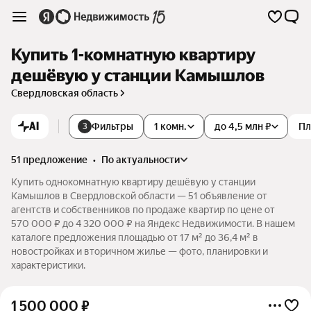
Купить 1-комнатную квартиру
дешёвую у станции Камышлов
Свердловская область
AI
Фильтры
1 комн.
до 4,5 млн ₽
Пл
3
51 предложение
•
по актуальности
Купить однокомнатную квартиру дешёвую у станции
Камышлов в Свердловской области — 51 объявление от
агентств и собственников по продаже квартир по цене от
570 000 ₽ до 4 320 000 ₽ на Яндекс Недвижимости. В нашем
каталоге предложения площадью от 17 м² до 36,4 м² в
новостройках и вторичном жилье — фото, планировки и
характеристики.
1 500 000
₽