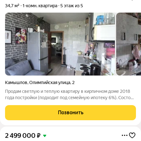
34,7 м²
1-комн. квартира
5 этаж из 5
Камышлов
,
Олимпийская улица
,
2
Продам светлую и теплую квартиру в кирпичном доме 2018
года постройки (подходит под семейную ипотеку 6%). Состоит
из прихожей, кухни, комнаты, совмещенного сан.узла и теплой
лоджии. В квартире современный ремонт. Окна пластиковые
Позвонить
стеклопакеты,
2 499 000
₽