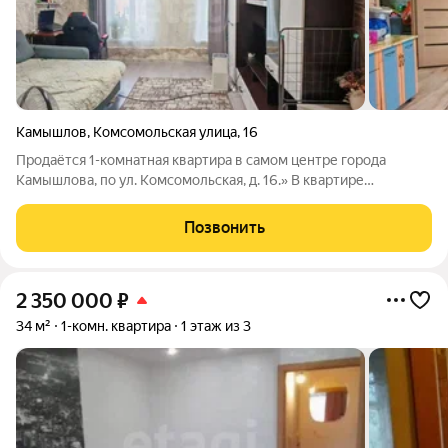
Камышлов
,
Комсомольская улица
,
16
Продаётся 1-комнатная квартира в самом центре города
Камышлова, по ул. Комсомольская, д. 16.» В квартире
выполнен косметический ремонт. Окна пластиковые;
напольное покрытие ламинат. Потолки навесные, частично
Позвонить
натяжные. Санузел совмещён. Отопление
2 350 000
₽
34 м²
1-комн. квартира
1 этаж из 3