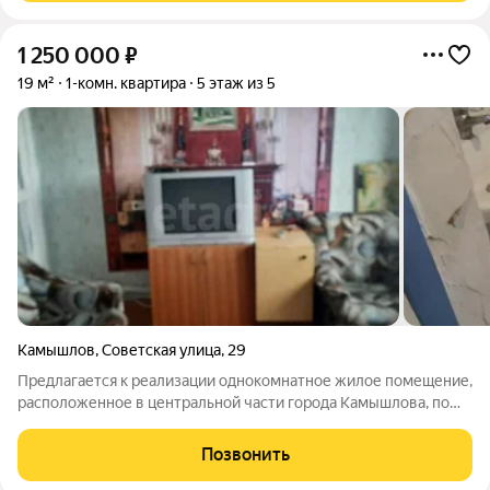
1 250 000
₽
19 м²
1-комн. квартира
5 этаж из 5
Камышлов
,
Советская улица
,
29
Предлагается к реализации однокомнатное жилое помещение,
расположенное в центральной части города Камышлова, по
адресу: ул. Советская, д. 29, на пятом этаже многоквартирного
жилого здания. Объект недвижимости требует проведения
Позвонить
капитального ремонта.