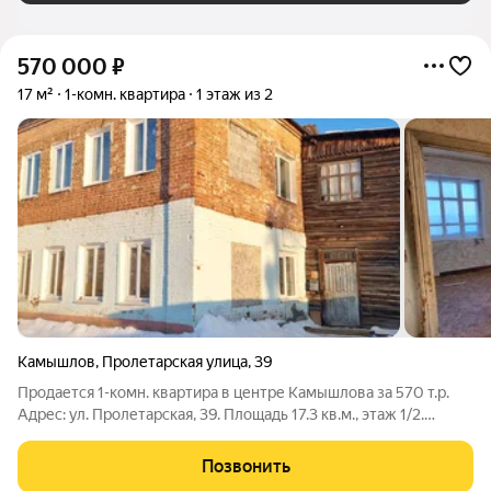
570 000
₽
17 м²
1-комн. квартира
1 этаж из 2
Камышлов
,
Пролетарская улица
,
39
Продается 1-комн. квартира в центре Камышлова за 570 т.р.
Адрес: ул. Пролетарская, 39. Площадь 17.3 кв.м., этаж 1/2.
Неблагоустроенная с печным отоплением. Дом кирпичный.
Удобная локация центр города. Нужен ремонт. Цена 570 т.р.
Позвонить
Возможен