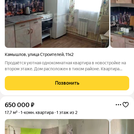
Камышлов
,
улица Строителей
,
11к2
Продаётся уютная однокомнатная квартира в новостройке на
втором этаже. Дом расположен в тихом районе. Квартира
полностью меблирована, окна выходят во двор, поэтому здесь
всегда тихо и светло. Рядом находится детский сад, несколько
Позвонить
сетевых магазинов и
650 000
₽
17,7 м²
1-комн. квартира
1 этаж из 2