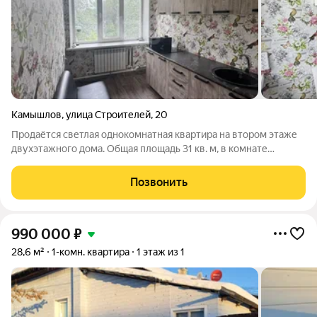
Камышлов
,
улица Строителей
,
20
Продаётся светлая однокомнатная квартира на втором этаже
двухэтажного дома. Общая площадь 31 кв. м, в комнате
достаточно пространства для любых дизайнерских решений.
Установлены пластиковые окна с хорошей тепло- и
Позвонить
звукоизоляцией. Квартира с чистовой
990 000
₽
28,6 м²
1-комн. квартира
1 этаж из 1