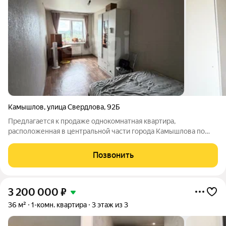
Камышлов
,
улица Свердлова
,
92Б
Предлагается к продаже однокомнатная квартира,
расположенная в центральной части города Камышлова по
адресу: ул. Свердлова, д. 92б. Объект недвижимости
находится на четвёртом этаже четырёхэтажного жилого
Позвонить
здания. Общая площадь квартиры составляет 33,1
3 200 000
₽
36 м²
1-комн. квартира
3 этаж из 3