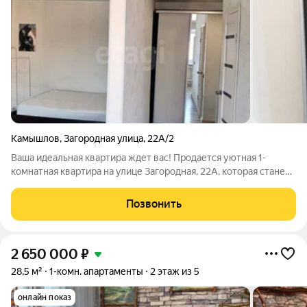
Камышлов
,
Загородная улица
,
22А/2
Ваша идеальная квартира ждет вас! Продается уютная 1-
комнатная квартира на улице Загородная, 22А, которая станет
прекрасным стартом для молодой семьи! И самое главное она
подходит под ипотеку 6%! Забудьте о ремонте и лишних
Позвонить
тратах здесь уже все
2 650 000
₽
28,5 м²
1-комн. апартаменты
2 этаж из 5
онлайн показ