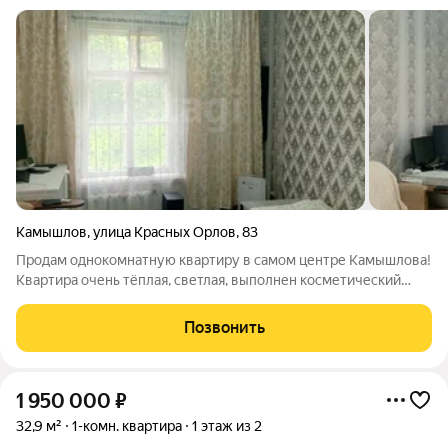
Камышлов
,
улица Красных Орлов
,
83
Продам однокомнатную квартиру в самом центре Камышлова!
Квартира очень тёплая, светлая, выполнен косметический
ремонт. Пол выровнен, напольное покрытие - ламинат, на
стенах обои, потолок в комнате - штукатурка, на кухне и в
Позвонить
коридоре - натяжной. Окна
1 950 000
₽
32,9 м²
1-комн. квартира
1 этаж из 2