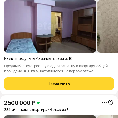
Камышлов
,
улица Максима Горького
,
10
Продам благоустроенную однокомнатную квартиру, общей
площадью 30,8 кв.м, находящуюся на первом этаже
двухэтажного дома в городе Камышлов по улице Максима
Горького. В квартире выполнен косметический ремонт,
Позвонить
пластиковые окна, санузел совмещен. В
2 500 000
₽
33,1 м²
1-комн. квартира
4 этаж из 5