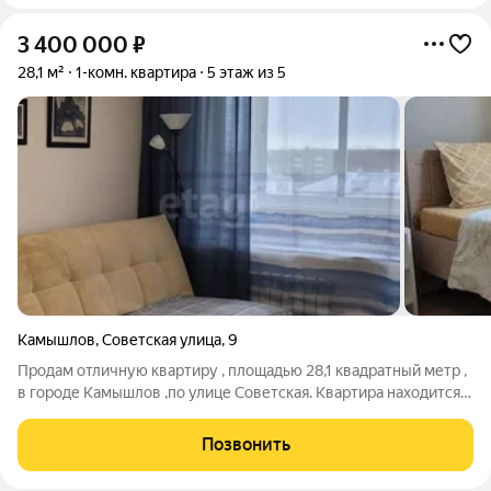
3 400 000
₽
28,1 м²
1-комн. квартира
5 этаж из 5
Камышлов
,
Советская улица
,
9
Продам отличную квартиру , площадью 28,1 квадратный метр ,
в городе Камышлов ,по улице Советская. Квартира находится
на пятом этаже пятиэтажного дома, состоит из спальни, кухни
гостиной, совмещенного сан узла,так же есть балкон.
Позвонить
Выполнен добротный