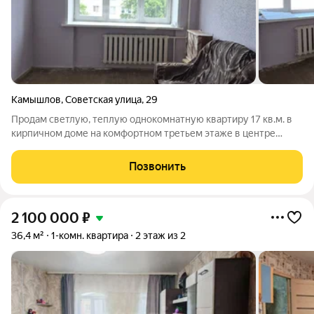
Камышлов
,
Советская улица
,
29
Продам светлую, теплую однокомнатную квартиру 17 кв.м. в
кирпичном доме на комфортном третьем этаже в центре
города. Состоит из прихожей, туалета, душа и комнаты.
Выполнен косметический ремонт: потолки - плитка, окно
Позвонить
пластиковый стеклопакет, стены
2 100 000
₽
36,4 м²
1-комн. квартира
2 этаж из 2