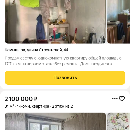
Камышлов
,
улица Строителей
,
44
Продам светлую, однокомнатную квартиру общей площадью
17,7 кв.м на первом этаже без ремонта. Дом находится в
районе стройматериалов. В комнате потолки-побелка, окно-
деревянное, стены побелены, пол деревянный. Общая кухня
Позвонить
находится через стенку (есть
2 100 000
₽
31 м²
1-комн. квартира
2 этаж из 2