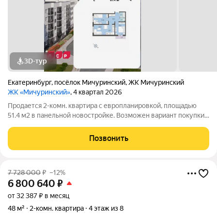
3D-тур
Екатеринбург
,
посёлок Мичуринский
,
ЖК Мичуринский
ЖК «Мичуринский»
, 4 квартал 2026
Продается 2-комн. квартира с европланировкой, площадью
51.4 м2 в панельной новостройке. Возможен вариант покупки с
использованием ипотечных средств. Жилая площадь 33.8 м2,
кухня 4.9 м2, отделка под ключ, балконов - 1. Квартира
Позвонить
располагается на 4
7 728 000
₽
–12%
6 800 640
₽
от 32 387 ₽ в месяц
48 м²
2-комн. квартира
4 этаж из 8