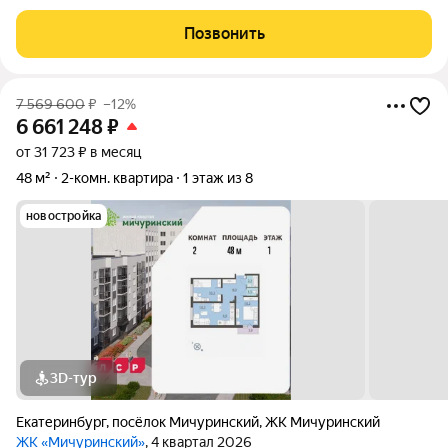
этаж. Очень хорошая планировка - спальные комнаты выходят
на разные стороны, просторная кухня-гостиная, два санузла. В
Позвонить
квартире качественный
7 569 600
₽
–12%
6 661 248
₽
от 31 723 ₽ в месяц
48 м²
2-комн. квартира
1 этаж из 8
новостройка
3D-тур
Екатеринбург
,
посёлок Мичуринский
,
ЖК Мичуринский
ЖК «Мичуринский»
, 4 квартал 2026