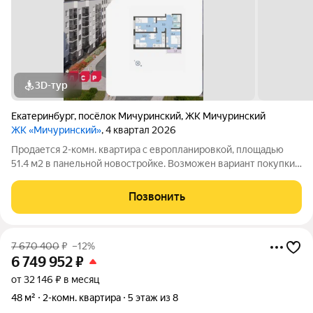
3D-тур
Екатеринбург
,
посёлок Мичуринский
,
ЖК Мичуринский
ЖК «Мичуринский»
, 4 квартал 2026
Продается 2-комн. квартира с европланировкой, площадью
51.4 м2 в панельной новостройке. Возможен вариант покупки с
использованием ипотечных средств. Жилая площадь 33.8 м2,
кухня 4.9 м2, отделка под ключ, балконов - 1. Квартира
Позвонить
располагается на 3
7 670 400
₽
–12%
6 749 952
₽
от 32 146 ₽ в месяц
48 м²
2-комн. квартира
5 этаж из 8