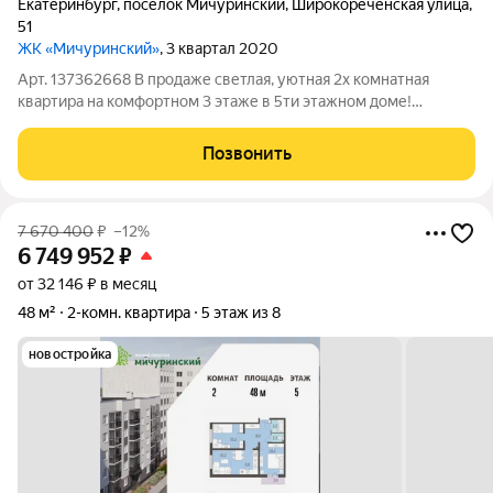
Екатеринбург
,
посёлок Мичуринский
,
Широкореченская улица
,
51
ЖК «Мичуринский»
, 3 квартал 2020
Арт. 137362668 В продаже светлая, уютная 2х комнатная
квартира на комфортном 3 этаже в 5ти этажном доме!
Основные характеристики:Две изолированные комнаты 10 и
15 кв м Окна в квартире выходят на две стороны: северо-
Позвонить
восток и юго-запад Просторная
7 670 400
₽
–12%
6 749 952
₽
от 32 146 ₽ в месяц
48 м²
2-комн. квартира
5 этаж из 8
новостройка