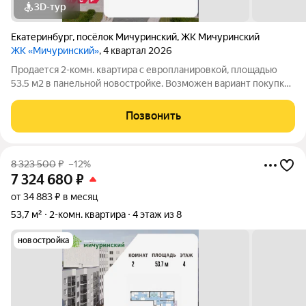
3D-тур
Екатеринбург
,
посёлок Мичуринский
,
ЖК Мичуринский
ЖК «Мичуринский»
, 4 квартал 2026
Продается 2-комн. квартира с европланировкой, площадью
53.5 м2 в панельной новостройке. Возможен вариант покупки
с использованием ипотечных средств. Жилая площадь 35.8 м2,
кухня 5.1 м2, отделка под ключ, лоджий - 1. Квартира
Позвонить
располагается на 1 этаже
8 323 500
₽
–12%
7 324 680
₽
от 34 883 ₽ в месяц
53,7 м²
2-комн. квартира
4 этаж из 8
новостройка