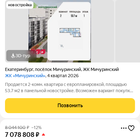
новостройка
3D-тур
Екатеринбург
,
посёлок Мичуринский
,
ЖК Мичуринский
ЖК «Мичуринский»
, 4 квартал 2026
Продается 2-комн. квартира с европланировкой, площадью
53.7 м2 в панельной новостройке. Возможен вариант покупки
с использованием ипотечных средств. Жилая площадь 35.5 м2,
кухня 5.1 м2, отделка под ключ, лоджий - 1. Квартира
Позвонить
располагается на 1 этаже
8 044 100
₽
–12%
7 078 808
₽