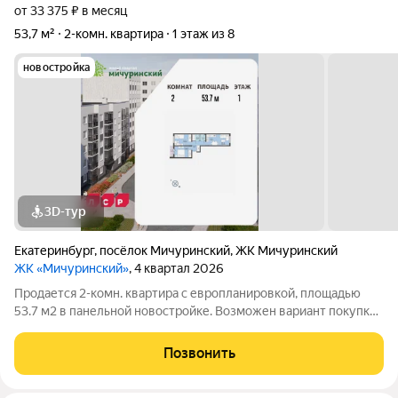
от 33 375 ₽ в месяц
53,7 м²
2-комн. квартира
1 этаж из 8
новостройка
3D-тур
Екатеринбург
,
посёлок Мичуринский
,
ЖК Мичуринский
ЖК «Мичуринский»
, 4 квартал 2026
Продается 2-комн. квартира с европланировкой, площадью
53.7 м2 в панельной новостройке. Возможен вариант покупки
с использованием ипотечных средств. Жилая площадь 35.5 м2,
кухня 5.1 м2, отделка под ключ, лоджий - 1. Квартира
Позвонить
располагается на 1 этаже