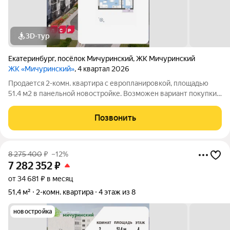
3D-тур
Екатеринбург
,
посёлок Мичуринский
,
ЖК Мичуринский
ЖК «Мичуринский»
, 4 квартал 2026
Продается 2-комн. квартира с европланировкой, площадью
51.4 м2 в панельной новостройке. Возможен вариант покупки с
использованием ипотечных средств. Жилая площадь 33.8 м2,
кухня 4.9 м2, отделка под ключ, балконов - 1. Квартира
Позвонить
располагается на 5
8 275 400
₽
–12%
7 282 352
₽
от 34 681 ₽ в месяц
51,4 м²
2-комн. квартира
4 этаж из 8
новостройка