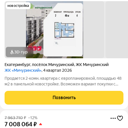
новостройка
3D-тур
Екатеринбург
,
посёлок Мичуринский
,
ЖК Мичуринский
ЖК «Мичуринский»
, 4 квартал 2026
Продается 2-комн. квартира с европланировкой, площадью 48
м2 в панельной новостройке. Возможен вариант покупки с
использованием ипотечных средств. Жилая площадь 30.7 м2,
кухня 4.9 м2, отделка под ключ, балконов - 1. Квартира
Позвонить
располагается на 4 этаже
7 963 710
₽
–12%
7 008 064
₽