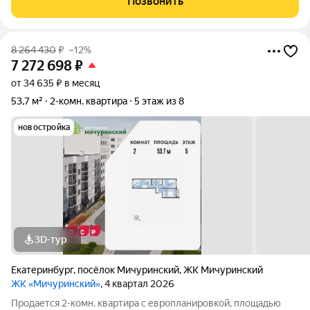
Позвонить
располагается на 1 этаже
8 264 430
₽
–12%
7 272 698
₽
от 34 635 ₽ в месяц
53,7 м²
2-комн. квартира
5 этаж из 8
новостройка
3D-тур
Екатеринбург
,
посёлок Мичуринский
,
ЖК Мичуринский
ЖК «Мичуринский»
, 4 квартал 2026
Продается 2-комн. квартира с европланировкой, площадью