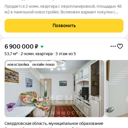
Продается 2-комн. квартира с европланировкой, площадью 48
м2 в панельной новостройке. Возможен вариант покупки с
использованием ипотечных средств. Жилая площадь 30.7 м2,
кухня 4.9 м2, отделка под ключ, балконов - 1. Квартира
Позвонить
располагается на 1 этаже
6 900 000
₽
53,7 м²
2-комн. квартира
3 этаж из 5
новостройка
онлайн показ
Свердловская область
,
муниципальное образование