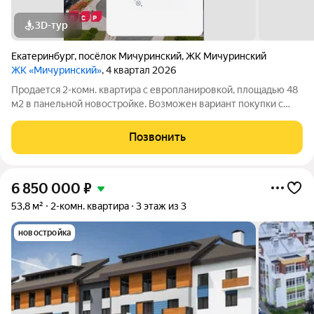
3D-тур
Екатеринбург
,
посёлок Мичуринский
,
ЖК Мичуринский
ЖК «Мичуринский»
, 4 квартал 2026
Продается 2-комн. квартира с европланировкой, площадью 48
м2 в панельной новостройке. Возможен вариант покупки с
использованием ипотечных средств. Жилая площадь 30.7 м2,
кухня 4.9 м2, отделка под ключ, балконов - 1. Квартира
Позвонить
располагается на 5 этаже
6 850 000
₽
53,8 м²
2-комн. квартира
3 этаж из 3
новостройка