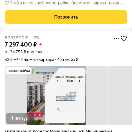
53.7 м2 в панельной новостройке. Возможен вариант покупки
с использованием ипотечных средств. Жилая площадь 35.5 м2,
кухня 5.1 м2, отделка под ключ, лоджий - 1. Квартира
Позвонить
располагается на 5 этаже
8 292 500
₽
–12%
7 297 400
₽
от 34 753 ₽ в месяц
53,5 м²
2-комн. квартира
4 этаж из 8
новостройка
3D-тур
Екатеринбург
,
посёлок Мичуринский
,
ЖК Мичуринский