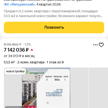
ЖК «Мичуринский»
, 4 квартал 2026
Продается 2-комн. квартира с европланировкой, площадью
53.5 м2 в панельной новостройке. Возможен вариант покупки
с использованием ипотечных средств. Жилая площадь 35.8 м2,
кухня 5.1 м2, отделка под ключ, лоджий - 1. Квартира
Позвонить
располагается на 4 этаже
8 115 950
₽
–12%
7 142 036
₽
от 34 013 ₽ в месяц
53,5 м²
2-комн. квартира
1 этаж из 8
новостройка