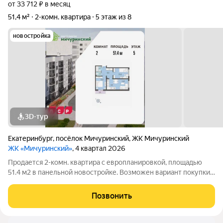
от 33 712 ₽ в месяц
51,4 м²
2-комн. квартира
5 этаж из 8
новостройка
3D-тур
Екатеринбург
,
посёлок Мичуринский
,
ЖК Мичуринский
ЖК «Мичуринский»
, 4 квартал 2026
Продается 2-комн. квартира с европланировкой, площадью
51.4 м2 в панельной новостройке. Возможен вариант покупки с
использованием ипотечных средств. Жилая площадь 33.8 м2,
кухня 4.9 м2, отделка под ключ, балконов - 1. Квартира
Позвонить
располагается на 5