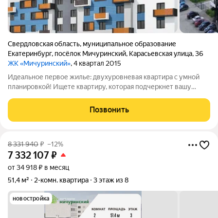
Свердловская область
,
муниципальное образование
Екатеринбург
,
посёлок Мичуринский
,
Карасьевская улица
,
36
ЖК «Мичуринский»
, 4 квартал 2015
Идеальное первое жилье: двухуровневая квартира с умной
планировкой! Ищете квартиру, которая подчеркнет вашу
индивидуальность и подарит абсолютный комфорт?
Предлагаем уникальную двухуровневую квартиру с классной,
Позвонить
функциональной планировкой. Это
8 331 940
₽
–12%
7 332 107
₽
от 34 918 ₽ в месяц
51,4 м²
2-комн. квартира
3 этаж из 8
новостройка