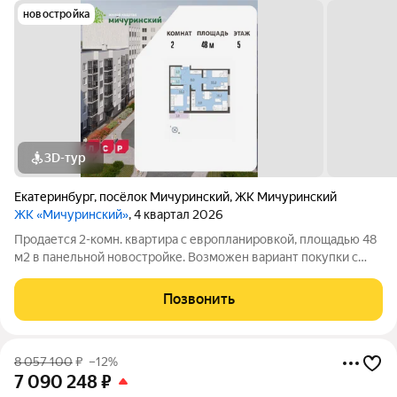
новостройка
3D-тур
Екатеринбург
,
посёлок Мичуринский
,
ЖК Мичуринский
ЖК «Мичуринский»
, 4 квартал 2026
Продается 2-комн. квартира с европланировкой, площадью 48
м2 в панельной новостройке. Возможен вариант покупки с
использованием ипотечных средств. Жилая площадь 30.7 м2,
кухня 4.9 м2, отделка под ключ, балконов - 1. Квартира
Позвонить
располагается на 5 этаже
8 057 100
₽
–12%
7 090 248
₽