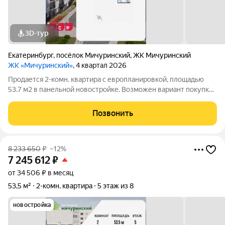
3D-тур
Екатеринбург
,
посёлок Мичуринский
,
ЖК Мичуринский
ЖК «Мичуринский»
, 4 квартал 2026
Продается 2-комн. квартира с европланировкой, площадью
53.7 м2 в панельной новостройке. Возможен вариант покупки
с использованием ипотечных средств. Жилая площадь 35.5 м2,
кухня 5.1 м2, отделка под ключ, лоджий - 1. Квартира
Позвонить
располагается на 4 этаже
8 233 650
₽
–12%
7 245 612
₽
от 34 506 ₽ в месяц
53,5 м²
2-комн. квартира
5 этаж из 8
новостройка