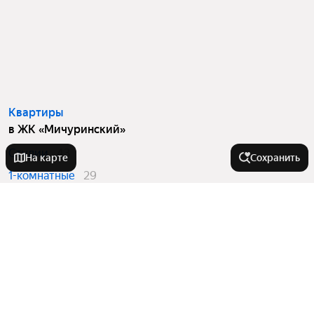
Квартиры
в ЖК «Мичуринский»
Студии
43
На карте
Сохранить
1-комнатные
29
2-комнатные
26
3-комнатные
5
Вторичный рынок
в ЖК «Мичуринский»
Студии
7