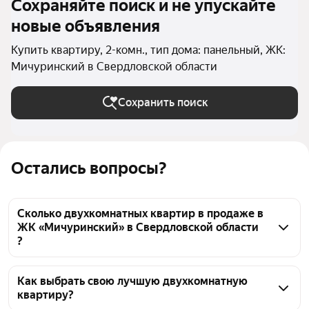
Сохраняйте поиск и не упускайте
новые объявления
Купить квартиру, 2-комн., тип дома: панельный, ЖК:
Мичуринский в Свердловской области
Сохранить поиск
Остались вопросы?
Сколько двухкомнатных квартир в продаже в
ЖК «Мичуринский» в Свердловской области
?
На Яндекс Недвижимости в продаже в ЖК 
«Мичуринский» в Свердловской области 23 
Как выбрать свою лучшую двухкомнатную
квартиру?
двухкомнатных квартиры, из них 3 объявления от 