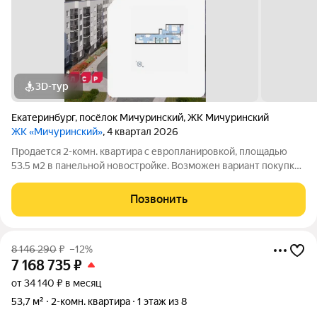
3D-тур
Екатеринбург
,
посёлок Мичуринский
,
ЖК Мичуринский
ЖК «Мичуринский»
, 4 квартал 2026
Продается 2-комн. квартира с европланировкой, площадью
53.5 м2 в панельной новостройке. Возможен вариант покупки
с использованием ипотечных средств. Жилая площадь 35.8 м2,
кухня 5.1 м2, отделка под ключ, лоджий - 1. Квартира
Позвонить
располагается на 5 этаже
8 146 290
₽
–12%
7 168 735
₽
от 34 140 ₽ в месяц
53,7 м²
2-комн. квартира
1 этаж из 8