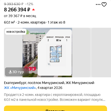
9 393 630
₽
–12%
8 266 394
₽
от 39 367 ₽ в месяц
60,1 м²
2-комн. квартира
1 этаж из 8
новостройка
3D-тур
Екатеринбург
,
посёлок Мичуринский
,
ЖК Мичуринский
ЖК «Мичуринский»
, 4 квартал 2026
Продается 2-комн. квартира с европланировкой, площадью
60.1 м2 в панельной новостройке. Возможен вариант покупки
с использованием ипотечных средств. Жилая площадь 41.3 м2,
кухня 6.9 м2, отделка под ключ, лоджий - 1. Квартира