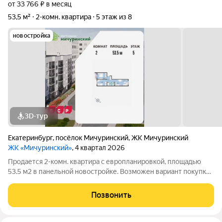
от 33 766 ₽ в месяц
53,5 м²
2-комн. квартира
5 этаж из 8
новостройка
3D-тур
Екатеринбург
,
посёлок Мичуринский
,
ЖК Мичуринский
ЖК «Мичуринский»
, 4 квартал 2026
Продается 2-комн. квартира с европланировкой, площадью
53.5 м2 в панельной новостройке. Возможен вариант покупки
с использованием ипотечных средств. Жилая площадь 35.8 м2,
кухня 5.1 м2, отделка под ключ, лоджий - 1. Квартира
Позвонить
располагается на 5 этаже