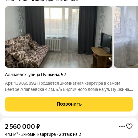
Алапаевск
,
улица Пушкина
,
52
Арт. 139855892 Продаётся 2комнатная квартира в самом
центре Алапаевска 42 м, 5/5 кирпичного дома на ул. Пушкина.
Цена 3 750 000 руб. выгодное предложение для покупателей,
которые ценят сочетание городской инфраструктуры и
Позвонить
комфортных условий сделки.
2 560 000
₽
44,1 м²
2-комн. квартира
2 этаж из 2