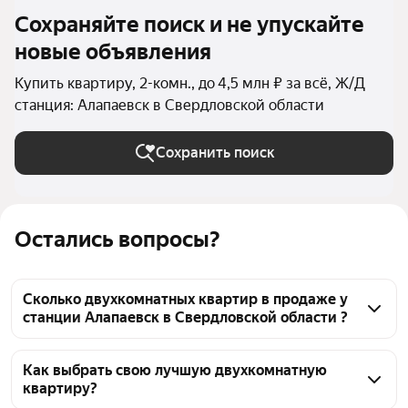
Сохраняйте поиск и не упускайте
новые объявления
Купить квартиру, 2-комн., до 4,5 млн ₽ за всё, Ж/Д
станция: Алапаевск в Свердловской области
Сохранить поиск
Остались вопросы?
Сколько двухкомнатных квартир в продаже у
станции Алапаевск в Свердловской области ?
На Яндекс Недвижимости в продаже у станции 
Алапаевск в Свердловской области 49 
Как выбрать свою лучшую двухкомнатную
квартиру?
двухкомнатных квартир, из них 49 объявлений от 