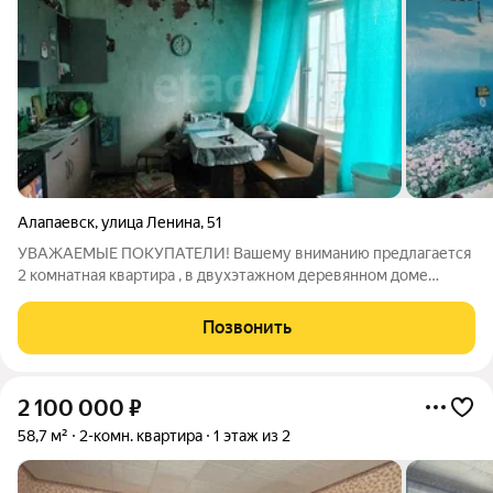
Алапаевск
,
улица Ленина
,
51
УВАЖАЕМЫЕ ПОКУПАТЕЛИ! Вашему вниманию предлагается
2 комнатная квартира , в двухэтажном деревянном доме
общей площадью 51.2 кв.м в Северной части города по ул
Ленина. ПЛАНИРОВКА. В квартире 2 комнаты ,большая кухня,
Позвонить
прихожая,кладовая комната, и
2 100 000
₽
58,7 м²
2-комн. квартира
1 этаж из 2