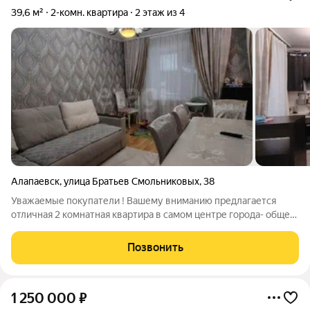
39,6 м²
2-комн. квартира
2 этаж из 4
Алапаевск
,
улица Братьев Смольниковых
,
38
Уважаемые покупатели ! Вашему вниманию предлагается
отличная 2 комнатная квартира в самом центре города- общей
площадью 39,6 кв.м на 2 этаже в пятиэтажном кирпичном
доме. Состояние/ремонт: В квартире сделан капитальный
Позвонить
евроремонт- можно заезжать и
1 250 000
₽