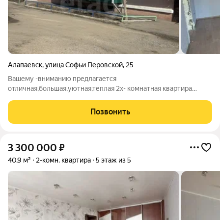
Алапаевск
,
улица Софьи Перовской
,
25
Вашему -вниманию предлагается
отличная,большая,уютная,теплая 2х- комнатная квартира
общей площадью 42 кв.м в самом центре города - на 1 этаже в
4х этажном доме. ПЛАНИРОВКА: - две просторные комната; -
Позвонить
Кухня; - Прихожая; - Ванная комната-( совмещена с
3 300 000
₽
40,9 м²
2-комн. квартира
5 этаж из 5