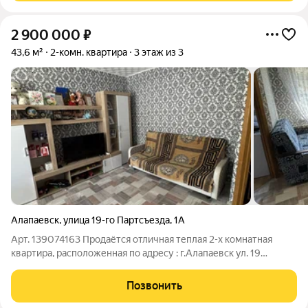
2 900 000
₽
43,6 м²
2-комн. квартира
3 этаж из 3
Алапаевск
,
улица 19-го Партсъезда
,
1А
Арт. 139074163 Продаётся отличная теплая 2-х комнатная
квартира, расположенная по адресу : г.Алапаевск ул. 19
партсъезда д.1А. Общая площадь квартиры 43.6 кв.м. В
квартире сделан косметический ремонт, стеклопакеты.
Позвонить
Частично остается мебель, кухонный