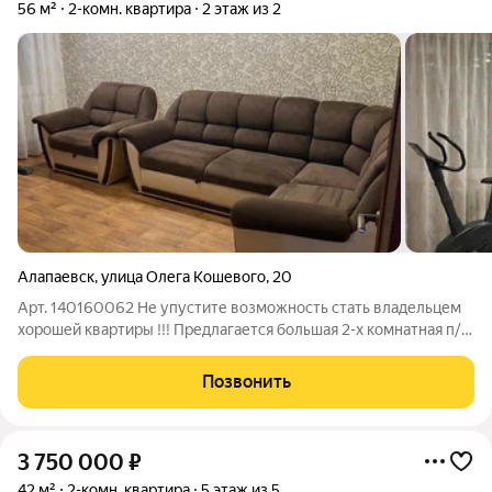
56 м²
2-комн. квартира
2 этаж из 2
Алапаевск
,
улица Олега Кошевого
,
20
Арт. 140160062 Не упустите возможность стать владельцем
хорошей квартиры !!! Предлагается большая 2-х комнатная п/
бл квартира , расположенная по адресу : г.Алапаевск
ул.О.Кошевого д.20 2/2 этажность. Общая площадь квартиры
Позвонить
56 кв.м. ОПИСАНИЕ :
3 750 000
₽
42 м²
2-комн. квартира
5 этаж из 5