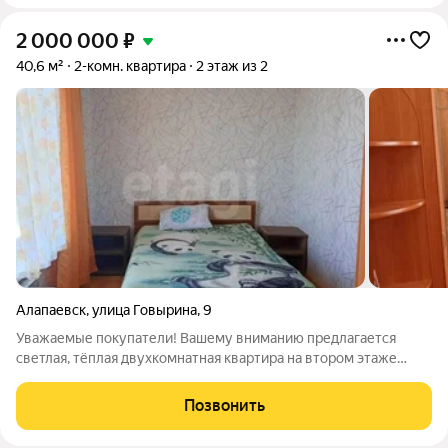
2 000 000
₽
40,6 м²
2-комн. квартира
2 этаж из 2
Алапаевск
,
улица Говырина
,
9
Уважаемые покупатели! Вашему вниманию предлагается
светлая, тёплая двухкомнатная квартира на втором этаже
двухэтажного дома в районе Медучилища (ул. Говырина). Окна
выходят на юг естественного света хватает даже в пасмурный
Позвонить
день. В квартире выполнен