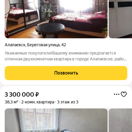
Алапаевск
,
Береговая улица
,
42
Уважаемые покупатели!Вашему вниманию предлагается
отличная двухкомнатная квартира в городе Алапаевске, район
второй школы по ул.Береговая , общая площадь квартиры 59,4
кв.м, на 2 этаже. ПЛАНИРОВКА Просторная прихожая,две
Позвонить
комнаты,кухня,раздельный
3 300 000
₽
38,3 м²
2-комн. квартира
3 этаж из 3