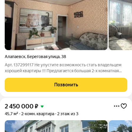
Алапаевск
,
Береговая улица
,
38
Арт. 137299117 Не упустите возможность стать владельцем
хорошей квартиры !!! Предлагается большая 2-х комнатная
квартира в Центре города , расположенная по адресу :
г.Алапаевск ул.Береговая д.38 1/2 этажность. Общая площадь
Позвонить
квартиры 58,7 кв.м.
2 450 000
₽
45,7 м²
2-комн. квартира
2 этаж из 3