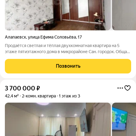
Алапаевск
,
улица Ефима Соловьёва
,
17
Продаётся светлая и тёплая двухкомнатная квартира на 5
этаже пятиэтажного дома в микрорайоне Сан. городок. Общая
площадь 40,9 кв. м. Планировка включает две изолированные
комнаты, прихожую, кухню, раздельный санузел и
Позвонить
застеклённый балкон. В квартире
3 700 000
₽
42,4 м²
2-комн. квартира
1 этаж из 3