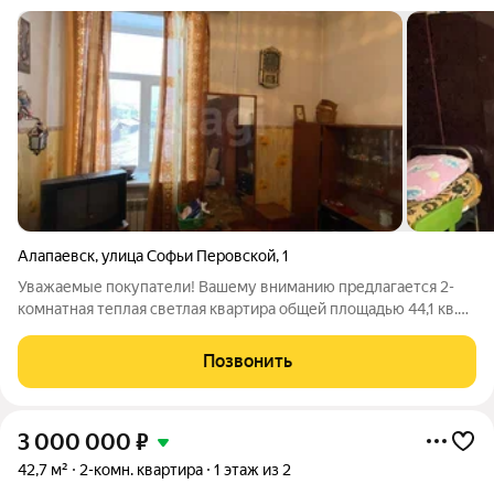
Алапаевск
,
улица Софьи Перовской
,
1
Уважаемые покупатели! Вашему вниманию предлагается 2-
комнатная теплая светлая квартира общей площадью 44,1 кв.м.
в центре Алапаевска. Расположена на втором этаже.
ПЛАНИРОВКА Комнаты смежные, просторный коридор, есть
Позвонить
вместительная кладовая, санузел
3 000 000
₽
42,7 м²
2-комн. квартира
1 этаж из 2