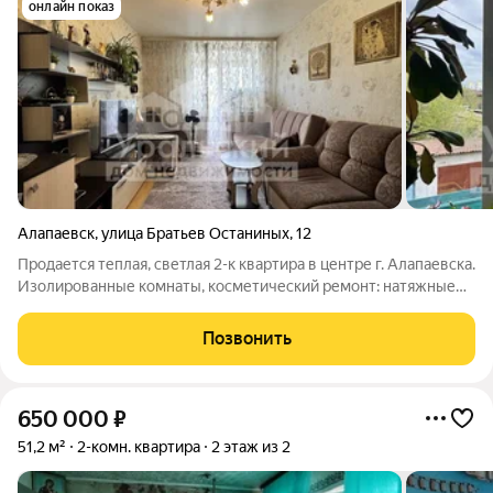
онлайн показ
Алапаевск
,
улица Братьев Останиных
,
12
Продается теплая, светлая 2-к квартира в центре г. Алапаевска.
Изолированные комнаты, косметический ремонт: натяжные
потолки, ламинат, входная сейф дверь. Окна пластиковые, вид
из окна во двор, на солнечную сторону. В доме установлен
Позвонить
общедомовой
650 000
₽
51,2 м²
2-комн. квартира
2 этаж из 2