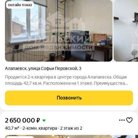
онлайн показ
Алапаевск
,
улица Софьи Перовской
,
3
Продается 2-к квартира в центре города Алапаевска. Общая
площадь 42,7 кв.м. Расположена на 1 этаже. Преимущества
данной квартиры: - изолированные комнаты - раздельный
санузел - 1 этаж - просторная входная группа Ремонт и
Позвонить
отделка: - заменена проводка
2 650 000
₽
40,7 м²
2-комн. квартира
2 этаж из 2