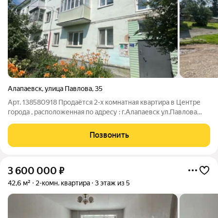
Алапаевск
,
улица Павлова
,
35
Арт. 138580918 Продаётся 2-х комнатная квартира в Центре
города , расположенная по адресу : г.Алапаевск ул.Павлова
д.35 2/3 этажность. Общая площадь квартиры 45,7 кв.м.
ОПИСАНИЕ : -квартира требует полного ремонта -санузел
Позвонить
совмещен -солнечная сторона
3 600 000
₽
42,6 м²
2-комн. квартира
3 этаж из 5