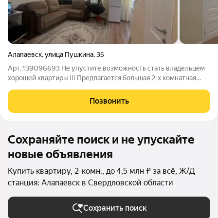
Алапаевск
,
улица Пушкина
,
35
Арт. 139096693 Не упустите возможность стать владельцем
хорошей квартиры !!! Предлагается большая 2-х комнатная
квартира с качественным, свежим ремонтом , расположенная
в самом центре города по адресу : г.Алапаевск ул.Пушкина д.35
Позвонить
1/3 этажность Общая
Сохраняйте поиск и не упускайте
новые объявления
Купить квартиру, 2-комн., до 4,5 млн ₽ за всё, Ж/Д
станция: Алапаевск в Свердловской области
Сохранить поиск