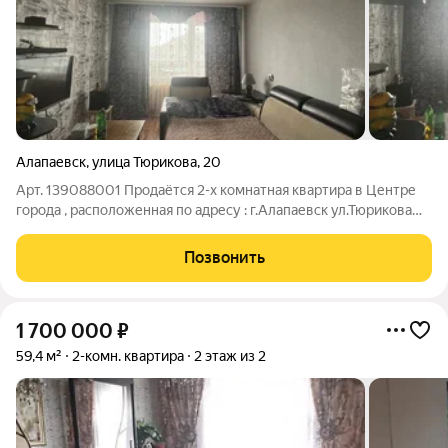
Алапаевск
,
улица Тюрикова
,
20
Арт. 139088001 Продаётся 2-х комнатная квартира в Центре
города , расположенная по адресу : г.Алапаевск ул.Тюрикова
д.20 5/5 этажность. Общая площадь квартиры 37,9 кв.м.
ОПИСАНИЕ : -квартира с частичным ремонтом -установлены
Позвонить
пластиковые окна
1 700 000
₽
59,4 м²
2-комн. квартира
2 этаж из 2