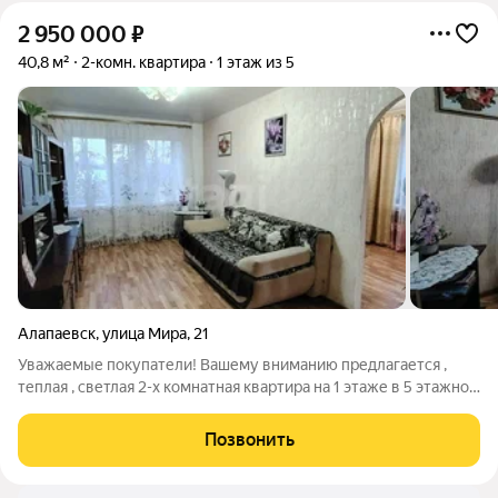
2 950 000
₽
40,8 м²
2-комн. квартира
1 этаж из 5
Алапаевск
,
улица Мира
,
21
Уважаемые покупатели! Вашему вниманию предлагается ,
теплая , светлая 2-х комнатная квартира на 1 этаже в 5 этажном
доме - район Станкозавода, общей площадью 40,8 кв.м
ПЛАНИРОВКА: -Квартира находится на 1 этаже 5 этажного
Позвонить
кирпичного дома. В квартире