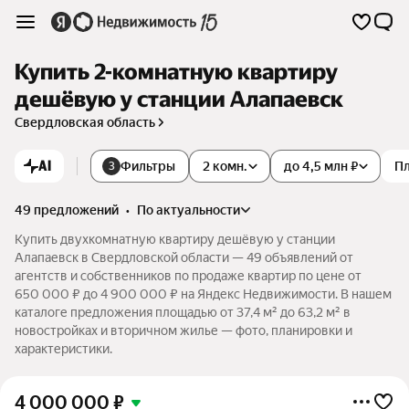
Купить 2-комнатную квартиру
дешёвую у станции Алапаевск
Свердловская область
AI
Фильтры
2 комн.
до 4,5 млн ₽
П
3
49 предложений
•
по актуальности
Купить двухкомнатную квартиру дешёвую у станции
Алапаевск в Свердловской области — 49 объявлений от
агентств и собственников по продаже квартир по цене от
650 000 ₽ до 4 900 000 ₽ на Яндекс Недвижимости. В нашем
каталоге предложения площадью от 37,4 м² до 63,2 м² в
новостройках и вторичном жилье — фото, планировки и
характеристики.
4 000 000
₽