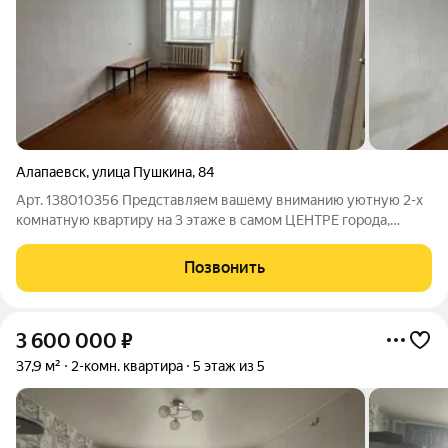
Алапаевск
,
улица Пушкина
,
84
Арт. 138010356 Представляем вашему вниманию уютную 2-х
комнатную квартиру на 3 этаже в самом ЦЕНТРЕ города,
расположенную по адресу :г.Алапаевск ул.Пушкина ,84 Общей
площадью 42,6 кв.м. Квартира с косметическим ремонтом ,
Позвонить
чистая , теплая , светлая.
3 600 000
₽
37,9 м²
2-комн. квартира
5 этаж из 5