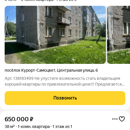
посёлок Курорт-Самоцвет
,
Центральная улица
,
6
Арт. 138183499 Не упустите возможность стать владельцем
хорошей квартиры по привлекательной цене!!! Предлагается
3-х комнатная благоустроенная квартира в самом Центре
поселка Курорт Самоцвет , расположенная по адресу :
Позвонить
п.Курорт-Самоцвет ул.
650 000
₽
38 м²
1-комн. квартира
1 этаж из 1