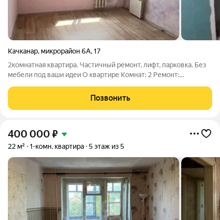
Качканар
,
микрорайон 6А
,
17
2комнатная квартира. Частичный ремонт, лифт, парковка. Без
мебели под ваши идеи О квартире Комнат: 2 Ремонт:
частичный база есть, остальное доделаете под свой вкус,
дизайн исключительно под вас Мебель: отсутствует квартира
Позвонить
как чистый лист.
400 000
₽
22 м²
1-комн. квартира
5 этаж из 5