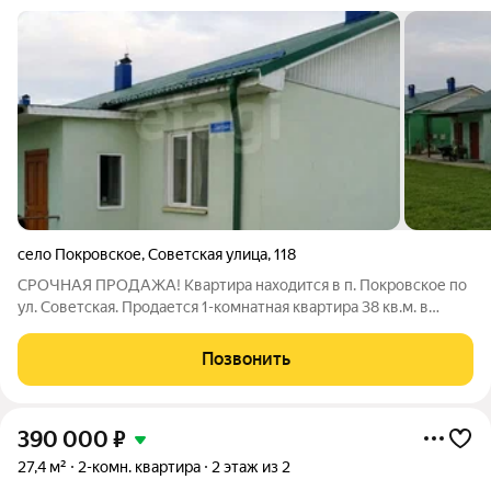
село Покровское
,
Советская улица
,
118
СРОЧНАЯ ПРОДАЖА! Квартира находится в п. Покровское по
ул. Советская. Продается 1-комнатная квартира 38 кв.м. в
одноэтажном доме и отдельным входом. Заходя в квартиру вы
попадаете в холодную прихожую с железной дверью, затем в
Позвонить
коридор, а далее
390 000
₽
27,4 м²
2-комн. квартира
2 этаж из 2