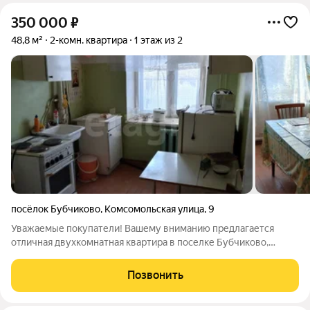
350 000
₽
48,8 м²
2-комн. квартира
1 этаж из 2
посёлок Бубчиково
,
Комсомольская улица
,
9
Уважаемые покупатели! Вашему вниманию предлагается
отличная двухкомнатная квартира в поселке Бубчиково,
общей площадью 48,8 кв.м., расположена на первом этаже
двухэтажного дома. Планировка: - зал - спальная- кухня-
Позвонить
санузел- прихожая - кладовая в