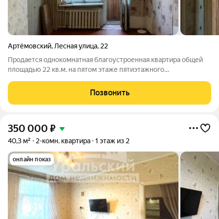
Артёмовский
,
Лесная улица
,
22
Продается однокомнатная благоустроенная квартира общей
площадью 22 кв.м. на пятом этаже пятиэтажного
многоквартирного дома в г. Артемовский по ул. Лесная д. 22.
Квартира без ремонта, однако это тот самый случай, когда его
Позвонить
можно сделать по своему
350 000
₽
40,3 м²
2-комн. квартира
1 этаж из 2
онлайн показ