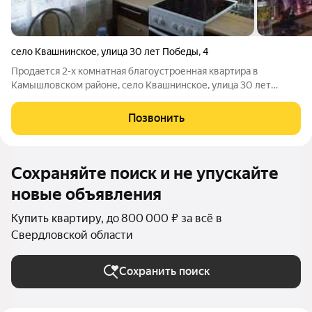
село Квашнинское
,
улица 30 лет Победы
,
4
Продается 2-х комнатная благоустроенная квартира в
Камышловском районе, село Квашнинское, улица 30 лет
Победы. 2/2 этаж.Площадью 41,2 квадратных метров.
Центральное отопление, водоснабжение, канализация. На
Позвонить
втором этаже в двухэтажном доме. Дом
Сохраняйте поиск и не упускайте
новые объявления
Купить квартиру, до 800 000 ₽ за всё в
Свердловской области
Сохранить поиск