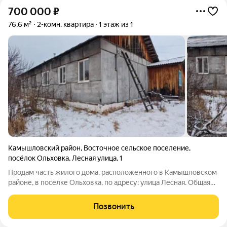
700 000
₽
76,6 м²
2-комн. квартира
1 этаж из 1
Камышловский район
,
Восточное сельское поселение
,
посёлок Ольховка
,
Лесная улица
,
1
Продам часть жилого дома, расположенного в Камышловском
районе, в поселке Ольховка, по адресу: улица Лесная. Общая
площадь объекта составляет 76,6 квадратных метров. В
квартире выполнен частичный ремонт, включающий
Позвонить
установку пластиковых окон и