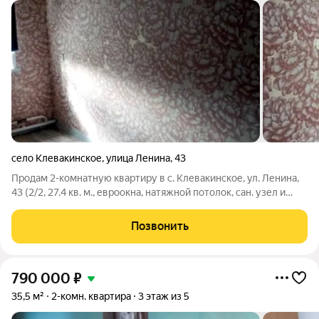
село Клевакинское
,
улица Ленина
,
43
Продам 2-комнатную квартиру в с. Клевакинское, ул. Ленина,
43 (2/2, 27.4 кв. м., евроокна, натяжной потолок, сан. узел и
кухонный фартук в кафеле, спутниковая антенна, сейф-дверь)
- 390 тысяч рублей. Или меняю на комнату в городе.
Позвонить
790 000
₽
35,5 м²
2-комн. квартира
3 этаж из 5