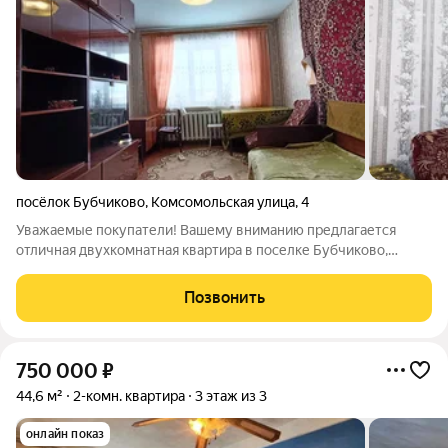
посёлок Бубчиково
,
Комсомольская улица
,
4
Уважаемые покупатели! Вашему вниманию предлагается
отличная двухкомнатная квартира в поселке Бубчиково,
общей площадью 54,1 кв.м., расположена на втором этаже
двухэтажного дома. Планировка: - зал - спальная кухня санузел
Позвонить
раздельный - прихожая -
750 000
₽
44,6 м²
2-комн. квартира
3 этаж из 3
онлайн показ