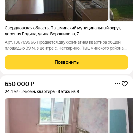
Свердловская область
,
Пышминский муниципальный округ
,
деревня Родина
,
улица Ворошилова
,
7
Арт. 136789966 Продается двухкомнатная квартира общей
площадью 39 м, в центре с. Четкарино, Пышминского района,
расположенная по адресу: ул. Ворошилова, д. 7. Объект
находится на первом этаже двухэтажного кирпичного дома.
Позвонить
Квартира светлая, теплая, с
650 000
₽
24,4 м²
2-комн. квартира
8 этаж из 9