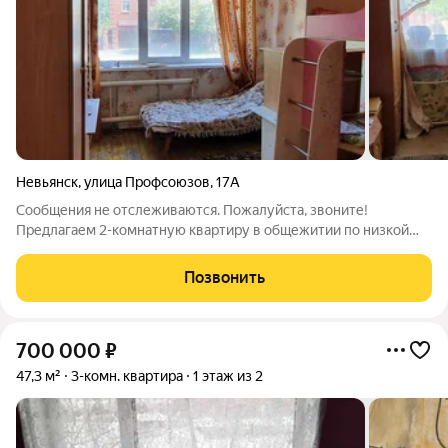
Невьянск
,
улица Профсоюзов
,
17А
Сообщения не отслеживаются. Пожалуйста, звоните!
Предлагаем 2-комнатную квартиру в общежитии по низкой
цене, есть торг! Одна кухня и один санузел на две комнаты, что
является преимуществом для общежитий, где кухню обычно
Позвонить
используют для 4 или даже 5
700 000
₽
47,3 м²
3-комн. квартира
1 этаж из 2