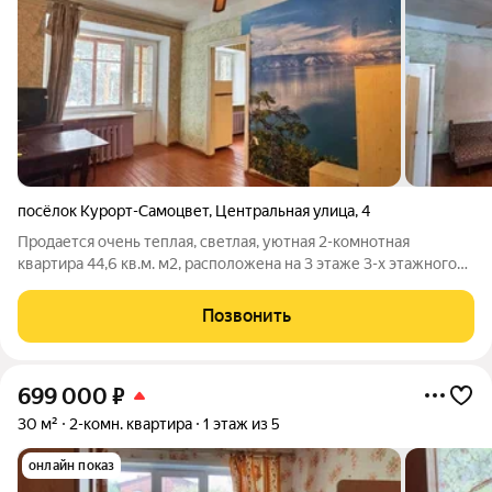
посёлок Курорт-Самоцвет
,
Центральная улица
,
4
Продается очень теплая, светлая, уютная 2-комнотная
квартира 44,6 кв.м. м2, расположена на 3 этаже 3-х этажного
дома, сам дом находится в экологически-чистом месте
Свердловской области «Курорт-Самоцвет», поселок развитый,
Позвонить
имеется вся необходимая
699 000
₽
30 м²
2-комн. квартира
1 этаж из 5
онлайн показ