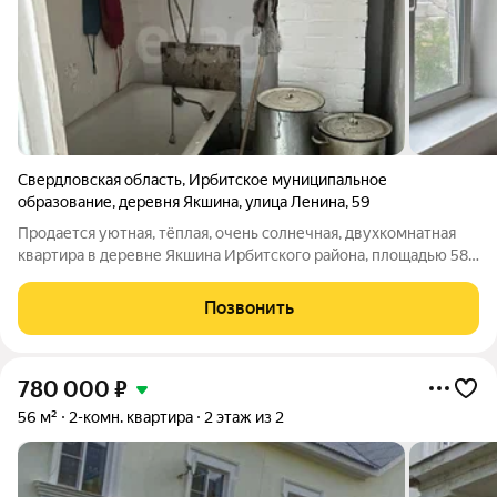
Свердловская область
,
Ирбитское муниципальное
образование
,
деревня Якшина
,
улица Ленина
,
59
Продается уютная, тёплая, очень солнечная, двухкомнатная
квартира в деревне Якшина Ирбитского района, площадью 58
кв. м. на втором этаже. В квартире печное отопление, что
является очень экономичным ресурсом для собственника.
Позвонить
Имеется балкон. Санузел
780 000
₽
56 м²
2-комн. квартира
2 этаж из 2