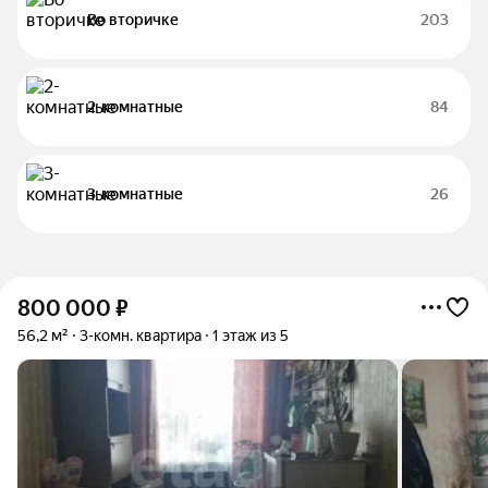
Во вторичке
203
2-комнатные
84
3-комнатные
26
800 000
₽
56,2 м²
3-комн. квартира
1 этаж из 5