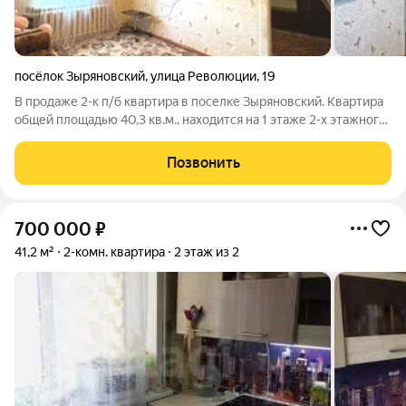
посёлок Зыряновский
,
улица Революции
,
19
В продаже 2-к п/б квартира в поселке Зыряновский. Квартира
общей площадью 40,3 кв.м., находится на 1 этаже 2-х этажного
брускового дома. Выполнен косметический ремонт, квартира
чистая, уютная, можно заехать и жить. У квартиры есть
Позвонить
отдельное место для
700 000
₽
41,2 м²
2-комн. квартира
2 этаж из 2