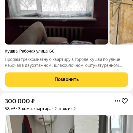
Кушва
,
Рабочая улица
,
66
Продам трёхкомнатную квартиру в городе Кушва по улице
Рабочая в двухэтажном , шлакоблочном, оштукатуренном
доме на первом этаже. В квартире выполнен косметический
ремонт, установлена входная сейф дверь, все четыре окна
Позвонить
заменены на пластиковые. В
300 000
₽
58 м²
3-комн. квартира
2 этаж из 2