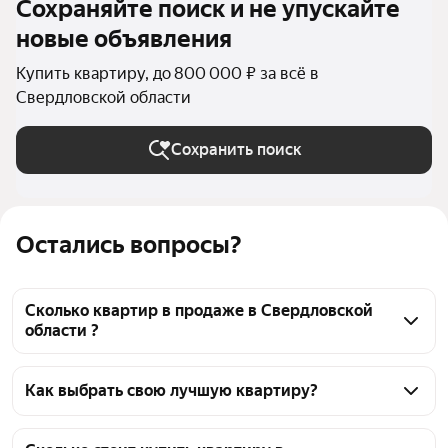
Сохраняйте поиск и не упускайте
новые объявления
Купить квартиру, до 800 000 ₽ за всё в
Свердловской области
Сохранить поиск
Остались вопросы?
Сколько квартир в продаже в Свердловской
области ?
На Яндекс Недвижимости в продаже в 
Свердловской области 200 квартир, из них 3 
Как выбрать свою лучшую квартиру?
объявления от собственников, 197 объявлений от 
Чтобы купить квартиру до 800 тысяч рублей, 
агентств