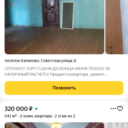
посёлок Калиново
,
Советская улица
,
6
СРОЧНО!!! ТОРГ!!! ЦЕНА ДО КОНЦА ИЮНЯ 750000 ЗА
НАЛИЧНЫЙ РАСЧЕТ!!!! Продается квартира , ремонт
требуется , транспортная развязка хорошая, магазины, аптеки
в шаговой доступности К оплате принимаем все виды
Позвонить
сертификатов , мат капитал, ID объекта в
320 000
₽
54,1 м²
2-комн. квартира
2 этаж из 2