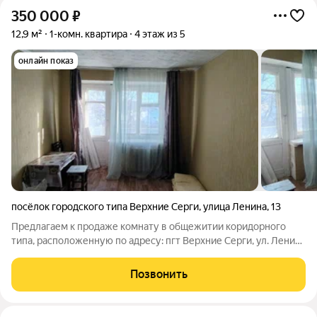
350 000
₽
12,9 м²
1-комн. квартира
4 этаж из 5
онлайн показ
посёлок городского типа Верхние Серги
,
улица Ленина
,
13
Предлагаем к продаже комнату в общежитии коридорного
типа, расположенную по адресу: пгт Верхние Серги, ул. Ленина
13. Комната находится на четвертом этаже пятиэтажного
панельного дома. Общая площадь 12,9 кв.м. Имеется балкон. В
Позвонить
секции 10 комнат.