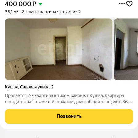
400 000
₽
36,1 м²
2-комн. квартира
1 этаж из 2
Кушва
,
Садовая улица
,
2
Продается 2-к квартира в тихом районе, г Кушва. Квартира
находится на 1 этаже в 2-этажном доме, общей площадью 36,1
кв.м., кухня - 6 кв.м. Комнаты смежные, санузел смежный. На
кухне электрическая плита. Квартира требует полного
Позвонить
ремонта. Окна выходят