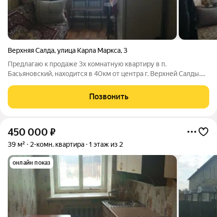
Верхняя Салда
,
улица Карла Маркса
,
3
Предлагаю к продаже 3х комнатную квартиру в п.
Басьяновский, находится в 40км от центра г. Верхней Салды.
Добраться можно на машине или общественном транспорте.
Почти до самого поселка асфальтированная дорога. В поселке
Позвонить
развита вся инфраструктура:
450 000
₽
39 м²
2-комн. квартира
1 этаж из 2
онлайн показ