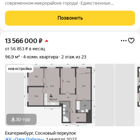
современном микрорайоне города! -Единственные
собственники с момента постройки дома -Обременений нет;
-Ипотека возможна; -Объект юридически чист Преимущества:
Позвонить
-Удобная планировка: квадратные
13 566 000
₽
от 56 853 ₽ в месяц
96,9 м²
4-комн. квартира
2 этаж из 23
новостройка
3D-тур
Екатеринбург
,
Сосновый переулок
ЖК «Парк Победы»
, 1 квартал 2027