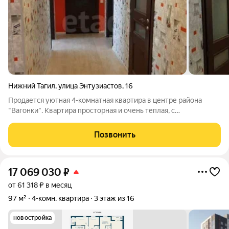
Нижний Тагил
,
улица Энтузиастов
,
16
Продается уютная 4-комнатная квартира в центре района
"Вагонки". Квартира просторная и очень теплая, с
выполненным по индивидуальной планировке качественным
ремонтом. Полностью заменены электрическая проводка и
Позвонить
сантехника, выровнены полы, установлены
17 069 030
₽
от 61 318 ₽ в месяц
97 м²
4-комн. квартира
3 этаж из 16
новостройка