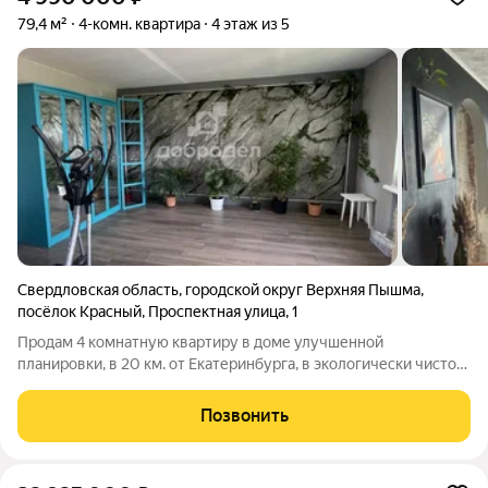
79,4 м²
4-комн. квартира
4 этаж из 5
Свердловская область
,
городской округ Верхняя Пышма
,
посёлок Красный
,
Проспектная улица
,
1
Продам 4 комнатную квартиру в доме улучшенной
планировки, в 20 км. от Екатеринбурга, в экологически чистом
районе недалеко от озера Балтым. Дом блочный, двор
оборудован детской площадкой для детей разного возраста и
Позвонить
зоной отдыха для более старшего