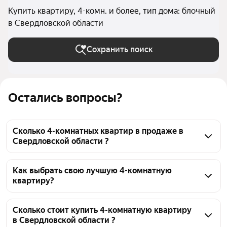
Купить квартиру, 4-комн. и более, тип дома: блочный
в Свердловской области
Сохранить поиск
Остались вопросы?
Сколько 4-комнатных квартир в продаже в
Свердловской области ?
На Яндекс Недвижимости в продаже в 
Свердловской области 187 4-комнатных квартир, 
Как выбрать свою лучшую 4-комнатную
квартиру?
из них 76 объявлений от агентств, 111 объявлений 
от застройщиков
Чтобы купить 4-комнатную квартиру в блочном 
доме, воспользуйтесь тепловой картой для оценки 
Сколько стоит купить 4-комнатную квартиру
в Свердловской области ?
инфраструктуры и транспортной доступности в 