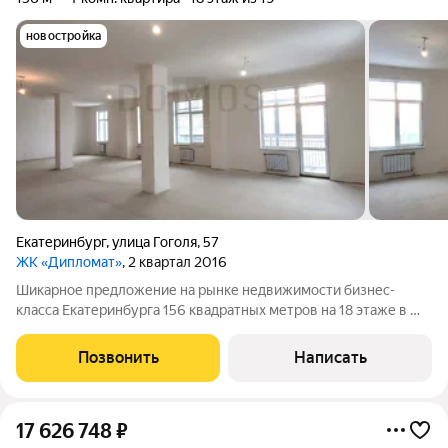
новостройка
Екатеринбург
,
улица Гоголя
,
57
ЖК «Дипломат»
, 2 квартал 2016
Шикарное предложение на рынке недвижимости бизнес-
класса Екатеринбурга 156 квадратных метров на 18 этаже в ЖК
«Дипломат», ул. Гоголя, 57. Вариант эксклюзивного жилья с
прекрасным видом на город, в одном из самых престижных
Позвонить
Написать
жилых комплексов. Жилой
17 626 748
₽