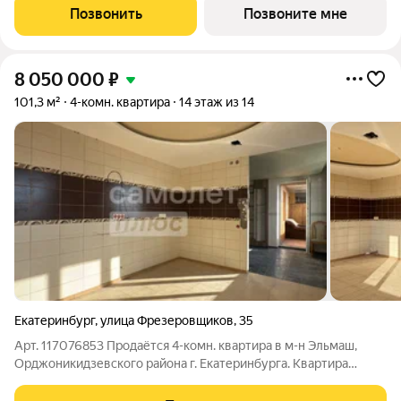
«Никольский» расположен в центре города на пересечении
Позвонить
Позвоните мне
улиц Фурманова Белинского Большакова и
8 050 000
₽
101,3 м²
4-комн. квартира
14 этаж из 14
Екатеринбург
,
улица Фрезеровщиков
,
35
Арт. 117076853 Продаётся 4-комн. квартира в м-н Эльмаш,
Орджоникидзевского района г. Екатеринбурга. Квартира
находится на последнем этаже, а это значит сверху ни кто не
будет шуметь. Общая площадь 101,3 кв.м (из них: кухня 12 кв.м,