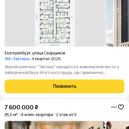
Екатеринбург
,
улица Сварщиков
ЖК «Тактика»
, 4 квартал 2026
Жилой комплекс "Тактика" находится в живописном месте у
набережной Верх-Исетского пруда, где гармонично
сочетаются природа и городская инфраструктура. Дом
повышенного комфорта предлагает: современный и
Позвонить
безопасный двор, ландшафтный дизайн,
7 600 000
₽
85,5 м²
4-комн. квартира
2 этаж из 5