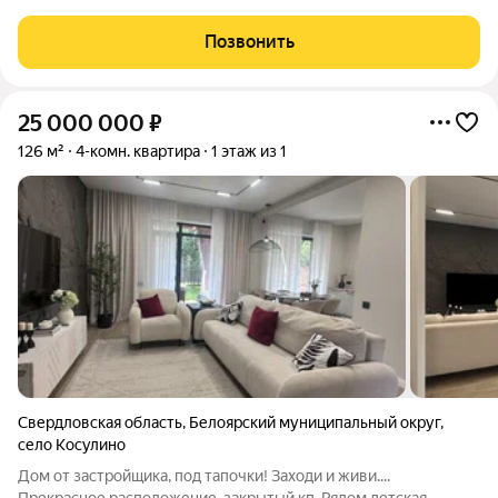
проспекту, 104. Объект находится в отличном состоянии и
полностью готов к заселению. Ключевым преимуществом
Позвонить
является эффективная планировка,
25 000 000
₽
126 м²
4-комн. квартира
1 этаж из 1
Свердловская область
,
Белоярский муниципальный округ
,
село Косулино
Дом от застройщика, под тапочки! Заходи и живи....