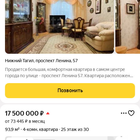
Нижний Тагил
,
проспект Ленина
,
57
Продается большая, комфортная квартира в самом центре
города по улице - проспект Ленина 57. Квартира расположена
в кирпичном доме - "сталинка", на 2 этаже 5-этажного дома.
Эта квартира для тех, кто ценит роскошь и комфорт- высокие
Позвонить
потолки 3 метра,
17 500 000
₽
от 73 445 ₽ в месяц
93,9 м²
4-комн. квартира
25 этаж из 30