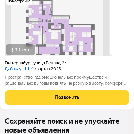
новостройка
3D-тур
Екатеринбург
,
улица Репина
,
24
Даблхаус 1:1
, 4 квартал 2025
Пространство, где эмоциональные преимущества и
рациональные выгоды подняты на равную высоту. Комфорт,
соответствующий вашему статусу. Добро пожаловать в
Даблхаус "1:1" дом для жизни в равновесии! В Даблхаусе
Позвонить
спокойствие и энергия дополняют друг
Сохраняйте поиск и не упускайте
новые объявления