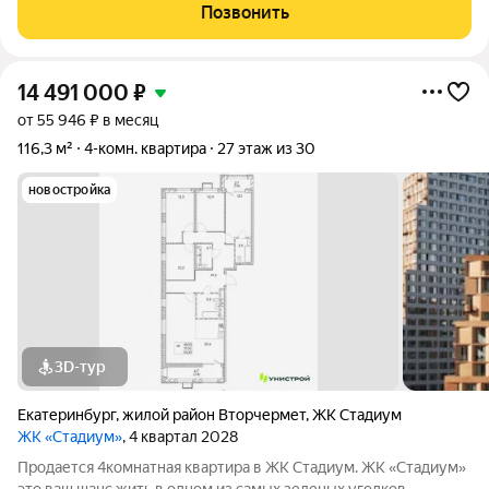
комфортное проживание для большой семьи. Мебель остается
Позвонить
по договоренности . Жилье
14 491 000
₽
от 55 946 ₽ в месяц
116,3 м²
4-комн. квартира
27 этаж из 30
новостройка
3D-тур
Екатеринбург
,
жилой район Вторчермет
,
ЖК Стадиум
ЖК «Стадиум»
, 4 квартал 2028
Продается 4комнатная квартира в ЖК Стадиум. ЖК «Стадиум»