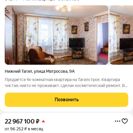
Нижний Тагил
,
улица Матросова
,
9А
Продается 4х-комнатная квартира на Тагилстрое. Квартира
чистая, никто не проживает, сделан косметический ремонт. В
квартире газ, - установлен счетчик, также имеются счетчики
на воду. Санузел раздельный. Имеется балкон, не застеклен.
Позвонить
Данная квартира -
22 967 100
₽
от 96 252 ₽ в месяц