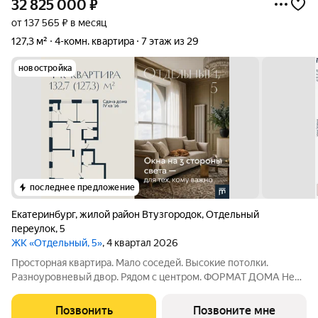
32 825 000
₽
от 137 565 ₽ в месяц
127,3 м²
4-комн. квартира
7 этаж из 29
новостройка
последнее предложение
Екатеринбург
,
жилой район Втузгородок
,
Отдельный
переулок
,
5
ЖК «Отдельный, 5»
, 4 квартал 2026
Просторная квартира. Мало соседей. Высокие потолки.
Разноуровневый двор. Рядом с центром. ФОРМАТ ДОМА Не
более 4 квартир на этаже во второй секции Принципиальное
отсутствие студий Лобби с рецепцией безопасность и
Позвонить
Позвоните мне