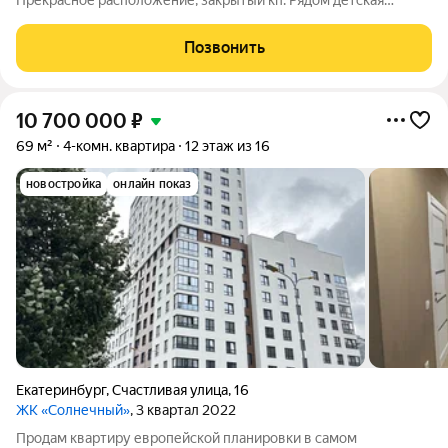
Прекрасное расположение, закрытый кп. Рядом детская
площадка, подвоз детей к школе. Показ в любое удобное для
вас время! Звоните, пишите!!!!
Позвонить
10 700 000
₽
69 м²
4-комн. квартира
12 этаж из 16
новостройка
онлайн показ
Екатеринбург
,
Счастливая улица
,
16
ЖК «Солнечный»
, 3 квартал 2022
Продам квартиру европейской планировки в самом