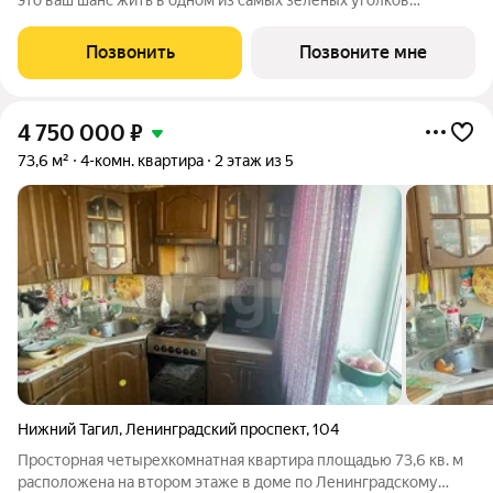
это ваш шанс жить в одном из самых зеленых уголков
Екатеринбурга, но при этом в шаговой доступности от всего
важного. Комплекс строится между улицами 8 Марта,
Позвонить
Позвоните мне
Рижским переулком, Московской и
4 750 000
₽
73,6 м²
4-комн. квартира
2 этаж из 5
Нижний Тагил
,
Ленинградский проспект
,
104
Просторная четырехкомнатная квартира площадью 73,6 кв. м
расположена на втором этаже в доме по Ленинградскому