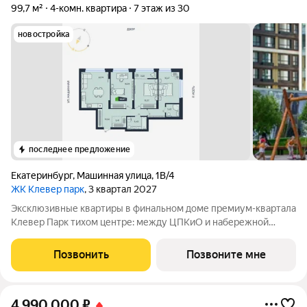
99,7 м²
4-комн. квартира
7 этаж из 30
новостройка
последнее предложение
Екатеринбург
,
Машинная улица
,
1В/4
ЖК Клевер парк
, 3 квартал 2027
Эксклюзивные квартиры в финальном доме премиум-квартала
Клевер Парк тихом центре: между ЦПКиО и набережной
Исети. Представлены варианты с гардеробными, мастер-
спальнями, теплой лоджией, панорамным остеклением,
Позвонить
Позвоните мне
открывающим завораживающие виды, и
4 990 000
₽