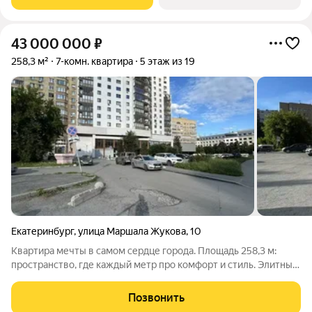
удобство встречи гостей КВАРТИРЫ
43 000 000
₽
258,3 м²
7-комн. квартира
5 этаж из 19
Екатеринбург
,
улица Маршала Жукова
,
10
Квартира мечты в самом сердце города. Площадь 258,3 м:
пространство, где каждый метр про комфорт и стиль. Элитный
дом, продуманная планировка, вся инфраструктура рядом.
Создайте жизнь, которой хочется гордиться. ID объекта в
Позвонить
нашей базе: 7631