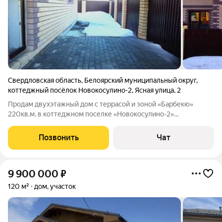
Свердловская область
,
Белоярский муниципальный округ
,
коттеджный посёлок Новокосулино-2
,
Ясная улица
,
2
Продам двухэтажный дом с террасой и зоной «Барбекю»
220кв.м. в коттеджном поселке «Новокосулино-2»
Классический, надёжный загородный дом, построенный из
качественных материалов. Локация Удобное
Позвонить
Чат
месторасположение: «Рассоха» расположена в 30 километрах
9 900 000
₽
120 м²
дом, участок