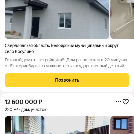
Свердловская область
,
Белоярский муниципальный округ
,
село Косулино
Готовый дом от застройщика!!! Дом расположен в 20 минутах
от Екатеринбурга на машине, есть государственный детский
сад, школа Дом от ИП, все документы готовы. Планировка: - 3
комнаты - Просторная вместительная кухня с выходом на
Позвонить
террасу - котельная -
12 600 000
₽
220 м²
дом, участок