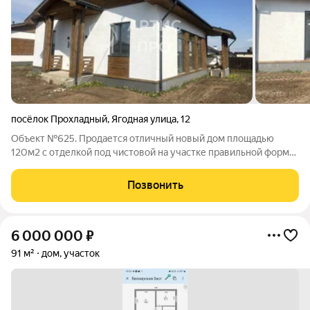
посёлок Прохладный
,
Ягодная улица
,
12
Объект №625. Продается отличный новый дом площадью
120м2 с отделкой под чистовой на участке правильной формы
6,03 сотки (ИЖС).Можно заказать отделку под ключ.В доме: -
современная оборудованная котельная, площадью 5,2м2,
Позвонить
подходящая под газификацию.-
6 000 000
₽
91 м²
дом, участок