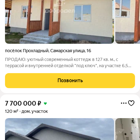
посёлок Прохладный
,
Самарская улица
,
16
ПРОДАЮ: уютный современный коттедж в 127 кв. м., с
террасой и внутренней отделкой "под ключ", на участке 6,5
соток!!! МЕСТОПОЛОЖЕНИЕ: Поселок Прохладный, КП
Косулино парк. Время в пути от Екатеринбурга занимает
Позвонить
менее 10 минут. Расположен в
7 700 000
₽
120 м²
дом, участок