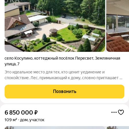
село Косулино
,
коттеджный посёлок Пересвет
,
Земляничная
улица
,
7
Это идеальное место для тех, кто ценит уединение и
спокойствие. Лес, примыкающий к дому, словно приглашает на
прогулку, манит свежим воздухом и шепотом деревьев.
Проезд по тихой тупиковой улице гарантирует вам
Позвонить
уверенность в том, что вы и ваша семья
6 850 000
₽
109 м²
дом, участок