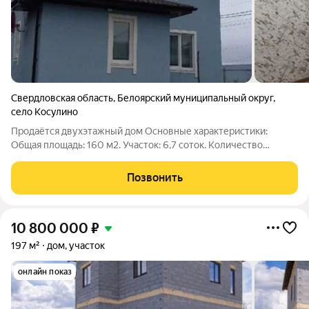
Свердловская область
,
Белоярский муниципальный округ
,
село Косулино
Продаётся двухэтажный дом Основные характеристики:
Общая площадь: 160 м2. Участок: 6,7 соток. Количество
комнат: 4. Дополнительно: кухня, гостиная, гардеробная.
Санитарные узлы: 2. Конструктивные особенности: Материал
Позвонить
стен: твинблок (300 мм).
10 800 000
₽
197 м²
дом, участок
онлайн показ