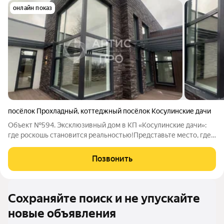
онлайн показ
посёлок Прохладный
,
коттеджный посёлок Косулинские дачи
Объект №594. Эксклюзивный дом в КП «Косулинские дачи»:
где роскошь становится реальностью!Представьте место, где
каждый день это воплощение вашей мечты о комфортной и
статусной жизни. Представляем вам уникальный дом в
Позвонить
престижном закрытом посёлке
Сохраняйте поиск и не упускайте
новые объявления