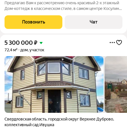
Предлагаю Вам к рассмотрению очень красивый 2-х этажный
Дом-коттедж в классическом стиле, в самом центре Косулино,
НО НИ ЭТО самое главное Вы влюбитесь в Ваш будущий
новый загородный дом уже с первого посещения, поверьте ))
Позвонить
Чат
В обустроенном коттедже
5 300 000
₽
72,4 м²
дом, участок
Свердловская область
,
городской округ Верхнее Дуброво
,
коллективный сад Ивушка