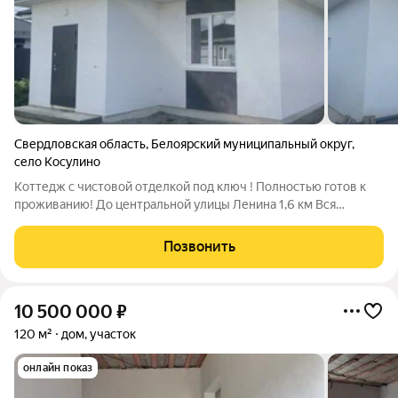
Свердловская область
,
Белоярский муниципальный округ
,
село Косулино
Коттедж с чистовой отделкой под ключ ! Полностью готов к
проживанию! До центральной улицы Ленина 1,6 км Вся
развитая инфраструктура п. Косулино к вашим услугам.
Надёжный энергоэффективный тёплый дом на своём
Позвонить
земельном участке по цене 3-х комнатной
10 500 000
₽
120 м²
дом, участок
онлайн показ