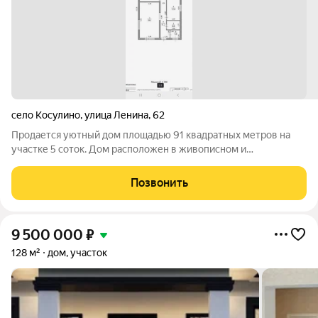
село Косулино
,
улица Ленина
,
62
Продается уютный дом площадью 91 квадратных метров на
участке 5 соток. Дом расположен в живописном и
экологически чистом районе. В доме имеется просторная
гостиная, кухня, три спальни, ванная комната. Цена: 6
Позвонить
миллионов рублей. Отличный вариант для
9 500 000
₽
128 м²
дом, участок