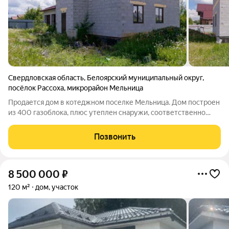
Свердловская область
,
Белоярский муниципальный округ
,
посёлок Рассоха
,
микрорайон Мельница
Продается дом в котеджном поселке Мельница. Дом построен
из 400 газоблока, плюс утеплен снаружи, соответственно
очень теплый. Утепленный чердак- минеральная вата. Потолки
бетонные. На первом этаже теплый пол. Дом состоит из
Позвонить
большой гостиной+4
8 500 000
₽
120 м²
дом, участок