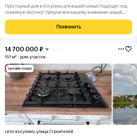
Просторный дом в Косулино для вашей семьи! Подходит под
семейную ипотеку! Предлагаем вашему вниманию новый,
современный дом площадью 110 м на участке 6.3 сотки в
поселке Косулино! Идеальный вариант для семьи, ценящей
Позвонить
комфорт, пространство и
14 700 000
₽
151 м²
дом, участок
онлайн показ
село Косулино
,
улица Строителей