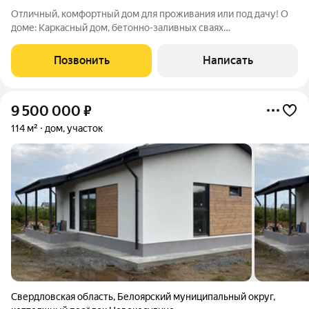
Отличный, комфортный дом для проживания или под дачу! О
доме: Каркасный дом, бетонно-заливных сваях
(зарегистрирован, есть тех.план). Электричество 15 кВт.
Водопровод летний скважина 35м. Каркас 100 мм., стены 100
Позвонить
Написать
мм., пол и потолки 150 мм. Отопление
9 500 000
₽
114 м²
дом, участок
Свердловская область
,
Белоярский муниципальный округ
,