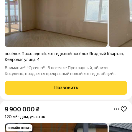
посёлок Прохладный
,
коттеджный посёлок Ягодный Квартал
,
Кедровая улица
,
4
Внимание!!! Срочно!!! В поселке Прохладный, вблизи
Косулино, продается прекрасный новый коттедж общей
площадью 118 кв.м. (по ЕГРН), на ровном, правильном участке
в 6,24 сотки. Собственник ИП - семейная ипотека возможна!!!
Позвонить
Полный комплект по
9 900 000
₽
120 м²
дом, участок
онлайн показ