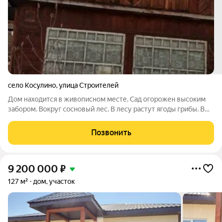
село Косулино
,
улица Строителей
Дом находится в живописном месте. Сад огорожен высоким
забором. Вокруг сосновый лес. В лесу растут ягоды грибы. В
шаговой доступности есть школа и детский сад. Так же есть
магазины. Не далеко расположена ж/д станция. Дом
Позвонить
предназначен для зимнего
9 200 000
₽
127 м²
дом, участок