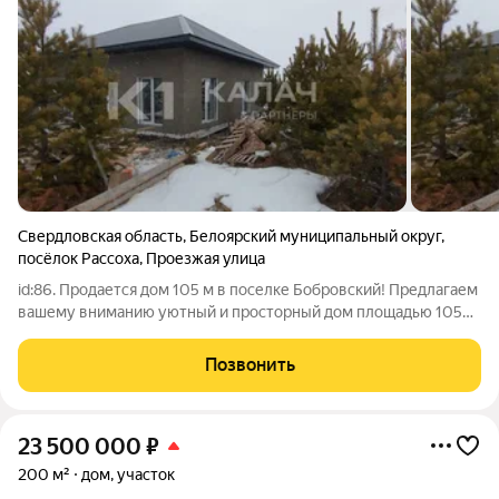
Свердловская область
,
Белоярский муниципальный округ
,
посёлок Рассоха
,
Проезжая улица
id:86. Продается дом 105 м в поселке Бобровский! Предлагаем
вашему вниманию уютный и просторный дом площадью 105
квадратных метров, расположенный в живописном и тихом
поселке Бобровский. Здесь вы найдете все необходимое для
Позвонить
комфортной жизни вдали от
23 500 000
₽
200 м²
дом, участок