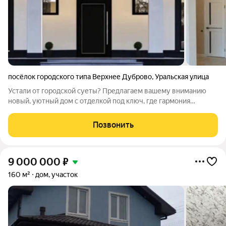
посёлок городского типа Верхнее Дуброво
,
Уральская улица
Устали от городской суеты? Предлагаем вашему вниманию
новый, уютный дом с отделкой под ключ, где гармония
природы сочетается с комфортом современной жизни.
Преимущества, которые очаруют вас: Расположение: Всего 25
Позвонить
км по Тюменскому тракту от
9 000 000
₽
160 м²
дом, участок