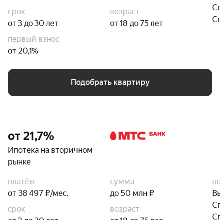
С
срок
возраст
С
от 3 до 30 лет
от 18 до 75 лет
первый взнос
от 20,1%
Подобрать квартиру
от 21,7%
Ипотека на вторичном
рынке
платёж
сумма
п
от 38 497 ₽/мес.
до 50 млн ₽
В
С
срок
возраст
С