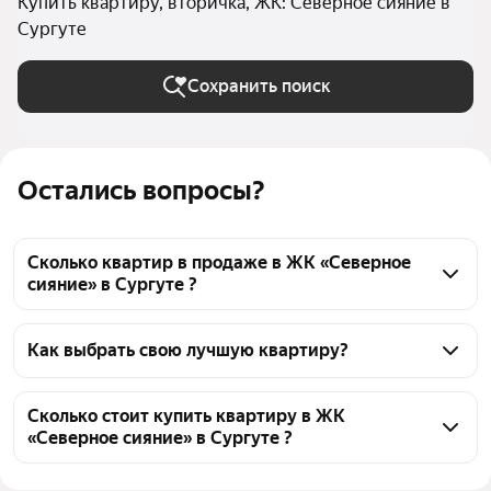
Купить квартиру, вторичка, ЖК: Северное сияние в
Сургуте
Сохранить поиск
Остались вопросы?
Сколько квартир в продаже в ЖК «Северное
сияние» в Сургуте ?
На Яндекс Недвижимости в продаже в ЖК 
«Северное сияние» в Сургуте 35 квартир, из них 35 
Как выбрать свою лучшую квартиру?
объявлений от агентств
Чтобы купить квартиру на вторичном рынке в ЖК 
«Северное сияние», воспользуйтесь тепловой 
Сколько стоит купить квартиру в ЖК
«Северное сияние» в Сургуте ?
картой для оценки инфраструктуры и 
транспортной доступности в выбранном районе в 
Цена за квадратный метр
100 000 — 168 085 ₽