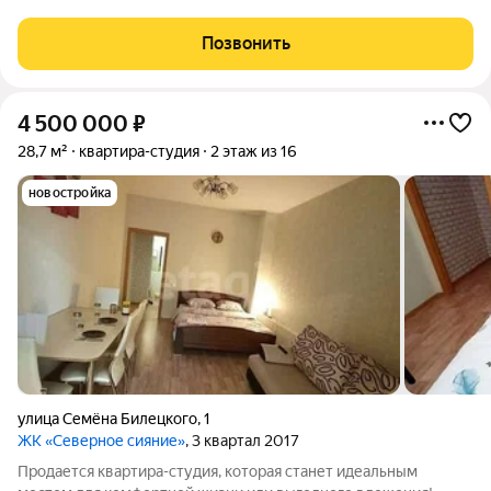
балконами и просторной кухней-гостиной! Две полноценные
комнаты!!! А самое главное комфортный второй этаж!! Эта
Позвонить
светлая и чистая квартира станет
4 500 000
₽
28,7 м²
квартира-студия
2 этаж из 16
новостройка
улица Семёна Билецкого
,
1
ЖК «Северное сияние»
, 3 квартал 2017
Продается квартира-студия, которая станет идеальным