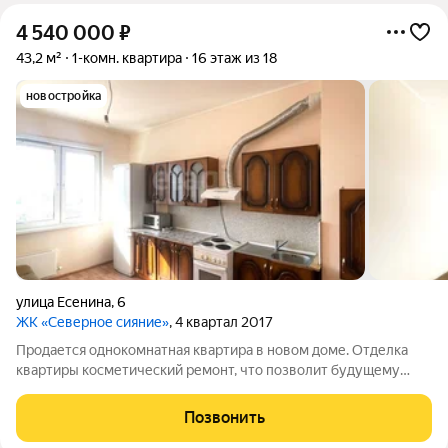
4 540 000
₽
43,2 м²
1-комн. квартира
16 этаж из 18
новостройка
улица Есенина
,
6
ЖК «Северное сияние»
, 4 квартал 2017
Продается однокомнатная квартира в новом доме. Отделка
квартиры косметический ремонт, что позволит будущему
собственнику квартиры сделать ремонт по своему желанию.
Окна пластиковые, потолки натяжные по всей квартире, новые
Позвонить
межкомнатные двери.