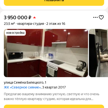
большую лоджию. Высокие потолки
3 950 000
₽
23,5 м²
квартира-студия
2 этаж из 16
новостройка
улица Семёна Билецкого
,
1
ЖК «Северное сияние»
, 3 квартал 2017
Предлагаю вашему вниманию уютную, светлую и что очень
важно тёплую квартиру-студию, которая идеальна для
комфортного проживания. Весь интерьер выполнен в светлых