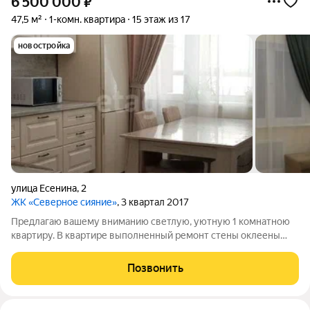
6 500 000
₽
47,5 м²
1-комн. квартира
15 этаж из 17
новостройка
улица Есенина
,
2
ЖК «Северное сияние»
, 3 квартал 2017
Предлагаю вашему вниманию светлую, уютную 1 комнатною
квартиру. В квартире выполненный ремонт стены оклеены
светлыми обоями, что визуально увеличивает пространство,
напольное покрытие линолеум. Окна установленные
Позвонить
пластиковые, выходят на солнечную