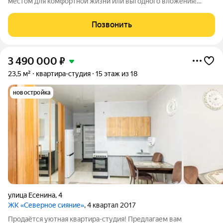
местом для комфортной жизни или выгодного вложения!
Общая площадь составляет 29,1 кв.м., а уютный балкон
площадью 3.9 кв.м. добавляет пространству особый шарм. В
Позвонить
квартире выполнен ремонт в светлых,
3 490 000
₽
23,5 м²
квартира-студия
15 этаж из 18
новостройка
улица Есенина
,
4
ЖК «Северное сияние»
, 4 квартал 2017
Продаётся уютная квартира-студия! Предлагаем вам