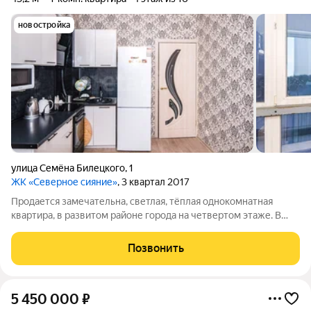
новостройка
улица Семёна Билецкого
,
1
ЖК «Северное сияние»
, 3 квартал 2017
Продается замечательна, светлая, тёплая однокомнатная
квартира, в развитом районе города на четвертом этаже. В
квартире выполнен косметический ремонт: стены, пол и
потолки выровнены, окна - пластиковые. Сан узел раздельный
Позвонить
. Балкон от застройщика
5 450 000
₽