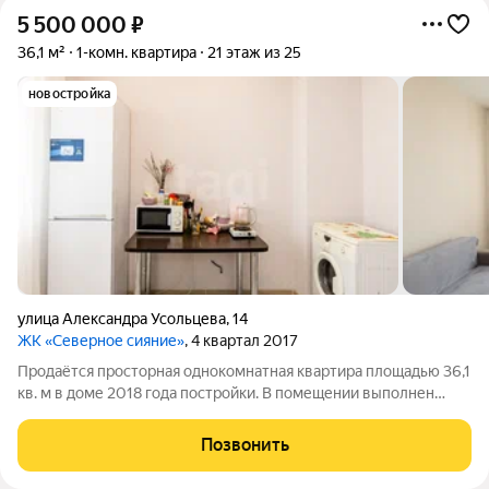
5 500 000
₽
36,1 м²
1-комн. квартира
21 этаж из 25
новостройка
улица Александра Усольцева
,
14
ЖК «Северное сияние»
, 4 квартал 2017
Продаётся просторная однокомнатная квартира площадью 36,1
кв. м в доме 2018 года постройки. В помещении выполнен
косметический ремонт, мебель и техника могут остаться по
договорённости. Высота потолков 2,7 м, отдельного внимания
Позвонить
заслуживает