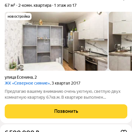
67 м²
2-комн. квартира
1 этаж из 17
новостройка
улица Есенина
,
2
ЖК «Северное сияние»
, 3 квартал 2017
Предлагаю вашему вниманию очень уютную, светлую двух
комнатную квартиру 67кв.м. В квартире выполнен
современный ремонт, из дорогостоящих материалов. Стены
оклеены светлыми обоями, что визуально увеличивает
Позвонить
пространство, на полу современное,