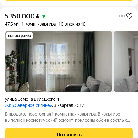
5 350 000
₽
47,5 м²
1-комн. квартира
10 этаж из 16
новостройка
улица Семёна Билецкого
,
1
ЖК «Северное сияние»
, 3 квартал 2017
В продаже просторная 1-комнатная квартира. В квартире
выполнен косметический ремонт: поклеены обои в светлых
тонах, на полу постелен паркет, сан узел и ванная в плитке.
Частично останется мебель и бытовая техника: просторный
Позвонить