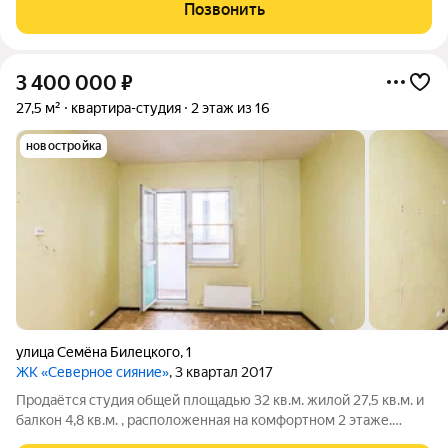
тонах, создавая атмосферу уюта и спокойствия. В квартире
Позвонить
выполнен современный ремонт:
3 400 000
₽
27,5 м²
квартира-студия
2 этаж из 16
новостройка
улица Семёна Билецкого
,
1
ЖК «Северное сияние»
, 3 квартал 2017
Продаётся студия общей площадью 32 кв.м. жилой 27,5 кв.м. и
балкон 4,8 кв.м. , расположенная на комфортном 2 этаже.
Район - благоприятный для проживания: внутри микрорайона