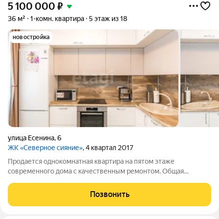
5 100 000
₽
36 м²
1-комн. квартира
5 этаж из 18
новостройка
улица Есенина
,
6
ЖК «Северное сияние»
, 4 квартал 2017
Продается однокомнатная квартира на пятом этаже
современного дома с качественным ремонтом. Общая
площадь составляет 36 кв.м, при этом кухня выделяется
своими размерами 10 кв.м, что позволяет организовать
Позвонить
полноценную обеденную зону. Кухня полностью