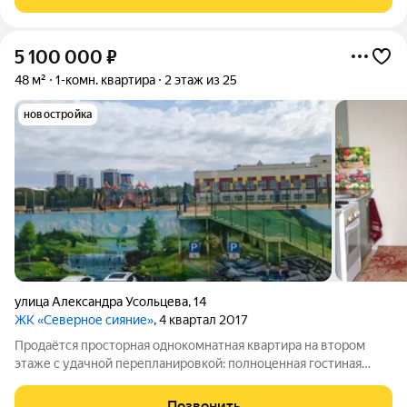
встроенный шкаф,кухонный
5 100 000
₽
48 м²
1-комн. квартира
2 этаж из 25
новостройка
улица Александра Усольцева
,
14
ЖК «Северное сияние»
, 4 квартал 2017
Продаётся просторная однокомнатная квартира на втором
этаже с удачной перепланировкой: полноценная гостиная
плюс детская или спальня. Выполнен косметический ремонт,
совмещённый санузел, просторная кухня с выходом на
Позвонить