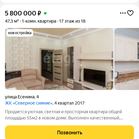
5 800 000
₽
47,3 м²
1-комн. квартира
17 этаж из 18
новостройка
улица Есенина
,
4
ЖК «Северное сияние»
, 4 квартал 2017
Продается уютная, светлая и просторная квартира общей
площадью 55м2 в новом доме. Выполнен качественный,
современный ремонт: проведена стяжка пола, покрытие -
линолеум, стены выровнены под маяк, оклеены светлыми
Позвонить
обоями, везде натяжные потолки. 2