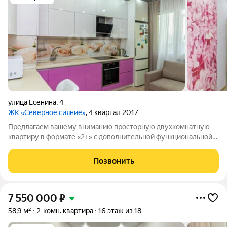
улица Есенина
,
4
ЖК «Северное сияние»
, 4 квартал 2017
Предлагаем вашему вниманию просторную двухкомнатную
квартиру в формате «2+» с дополнительной функциональной
зоной на лоджии. Идеальное решение для комфортного
проживания! Расположение: Квартира находится в
Позвонить
благоустроенном районе с развитой
7 550 000
₽
58,9 м²
2-комн. квартира
16 этаж из 18