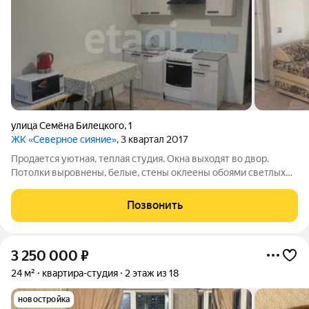
улица Семёна Билецкого
,
1
ЖК «Северное сияние»
, 3 квартал 2017
Продается уютная, теплая студия. Окна выходят во двор.
Потолки выровнены, белые, стены оклеены обоями светлых
тонов, окна пластиковые, напольное покрытие - линолеум.
Балкон застеклен, санузел совмещенный, облицован кафелем.
Позвонить
Приборы учета имеются на
3 250 000
₽
24 м²
квартира-студия
2 этаж из 18
новостройка