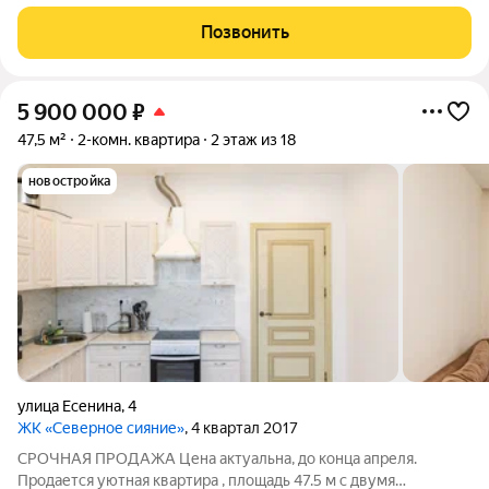
линолеум, современные пластиковые окна и совмещенный
санузел. При продаже остается вся функциональная мебель,
Позвонить
что позволяет заселиться
5 900 000
₽
47,5 м²
2-комн. квартира
2 этаж из 18
новостройка
улица Есенина
,
4
ЖК «Северное сияние»
, 4 квартал 2017
СРОЧНАЯ ПРОДАЖА Цена актуальна, до конца апреля.
Продается уютная квартира , площадь 47.5 м с двумя