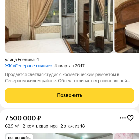
улица Есенина
,
4
ЖК «Северное сияние»
, 4 квартал 2017
Продается светлая студия с косметическим ремонтом в
Северном жилом районе. Объект отличается рациональной
планировкой и готов к заселению. Высота потолков 2,7 метра
создает ощущение простора. Дом оснащен исправными
Позвонить
пассажирским и грузовым лифтами.
7 500 000
₽
62,9 м²
2-комн. квартира
2 этаж из 18
новостройка