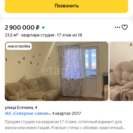
находятся школа и сад, рядом Крылов Парк, все необходимые
Позвонить
магазины и
2 900 000
₽
23,5 м²
квартира-студия
17 этаж из 18
новостройка
улица Есенина
,
4
ЖК «Северное сияние»
, 4 квартал 2017
Продам студию на видовом 17 этаже, отличный вариант для
жизни или инвестиций. Ровные стены с обоями, практичный