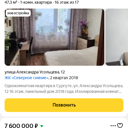
47,3 м²
1-комн. квартира
16 этаж из 17
новостройка
улица Александра Усольцева
,
12
ЖК «Северное сияние»
, 2 квартал 2018
Однокомнатная квартира в Сургуте, ул. Александра Усольцева,
12 16 этаж, панельный дом 2018 года. Изолированная комната,
лоджия 5,2 м. Окна во двор. Вся мебель и техника остаются
(заберём только холодильник). Готовое решение без ремонта,
Позвонить
без суеты,
7 600 000
₽