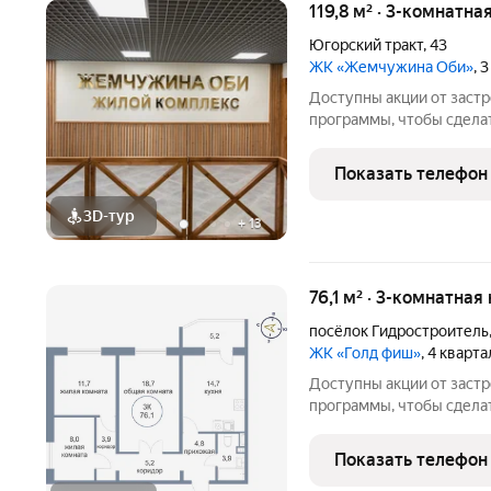
119,8 м² · 3-комнатна
Югорский тракт
,
43
ЖК «Жемчужина Оби»
, 
Доступны акции от заст
программы, чтобы сдела
Подробности в отделе п
Звоните, чтобы узнать р
Показать телефон
лет на рынке! Готовое ж
3D-тур
+
13
76,1 м² · 3-комнатная
посёлок Гидростроитель
ЖК «Голд фиш»
, 4 кварт
Доступны акции от заст
программы, чтобы сдела
Подробности в отделе п
Звоните, чтобы узнать р
Показать телефон
лет на рынке! Готовое ж