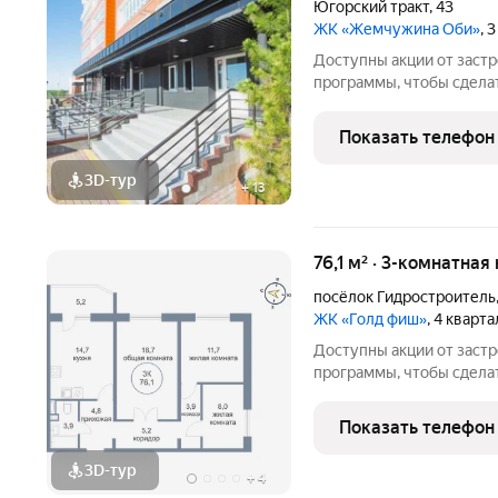
Югорский тракт
,
43
ЖК «Жемчужина Оби»
, 
Доступны акции от заст
программы, чтобы сдела
Подробности в отделе п
Звоните, чтобы узнать р
Показать телефон
лет на рынке! Готовое ж
3D-тур
+
13
76,1 м² · 3-комнатная
посёлок Гидростроитель
ЖК «Голд фиш»
, 4 кварт
Доступны акции от заст
программы, чтобы сдела
Подробности в отделе п
Звоните, чтобы узнать р
Показать телефон
лет на рынке! Готовое ж
3D-тур
+
4