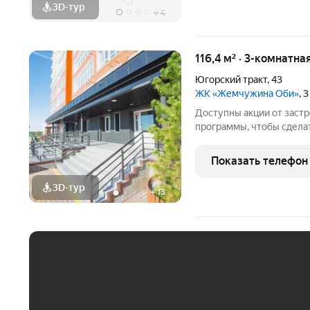
3D-тур
+
4
116,4 м² · 3-комнатна
Югорский тракт
,
43
ЖК «Жемчужина Оби»
, 
Доступны акции от заст
программы, чтобы сдела
Подробности в отделе п
Звоните, чтобы узнать р
Показать телефон
лет на рынке! Готовое ж
3D-тур
+
13
ЕЖЕМЕСЯЧНЫЙ ПЛАТЁ