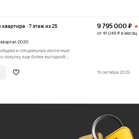
9 795 000
₽
я квартира · 7 этаж из 25
от 41 049 ₽ в месяц
3 квартал 2020
ройщика и специальные ипотечные
ть покупку еще более выгодной!
родаж по телефону в объявлении.
азмер вашей скидки! Сибпромстрой - 30
15 октября 2025
илье.
Ж