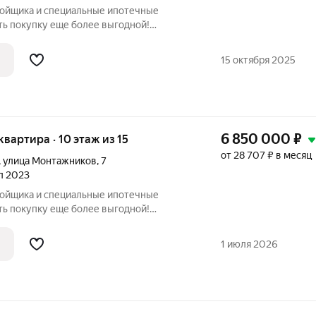
ройщика и специальные ипотечные
ть покупку еще более выгодной!
родаж по телефону в объявлении.
азмер вашей скидки! Сибпромстрой - 30
15 октября 2025
илье.
6 850 000
₽
 квартира · 10 этаж из 15
от 28 707 ₽ в месяц
,
улица Монтажников
,
7
ал 2023
ройщика и специальные ипотечные
ть покупку еще более выгодной!
родаж по телефону в объявлении.
азмер вашей скидки! Сибпромстрой - 30
1 июля 2026
илье.