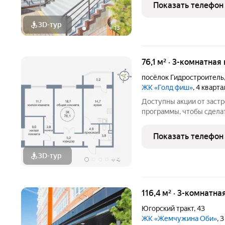
Звоните, чтобы узнать р
Показать телефон
лет на рынке! Готовое ж
3D-тур
+
13
76,1 м² · 3-комнатная
посёлок Гидростроитель
ЖК «Голд фиш»
, 4 кварт
Доступны акции от заст
программы, чтобы сдела
Подробности в отделе п
Звоните, чтобы узнать р
Показать телефон
лет на рынке! Готовое ж
3D-тур
+
4
116,4 м² · 3-комнатна
Югорский тракт
,
43
ЖК «Жемчужина Оби»
, 