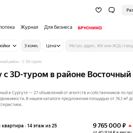
Ра
потека
Журнал
Для бизнеса
ройки
3 комн.
Цена
чный район
C 3D-туром
 c 3D-туром в районе Восточный
ный в Сургуте — 27 объявлений от агентств и собственников по п
движимости. В нашем каталоге предложения площадью от 76,1 м² до 
ктеристики.
9 765 000
₽
я квартира · 14 этаж из 25
от 40 924 ₽ в месяц