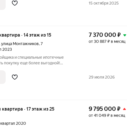
азмер вашей скидки! Сибпромстрой - 30
15 октября 2025
илье.
7 370 000
₽
 квартира · 14 этаж из 15
от 30 887 ₽ в месяц
,
улица Монтажников
,
7
ал 2023
ройщика и специальные ипотечные
ть покупку еще более выгодной!
родаж по телефону в объявлении.
азмер вашей скидки! Сибпромстрой - 30
29 июля 2026
илье.
9 795 000
₽
я квартира · 17 этаж из 25
от 41 049 ₽ в месяц
3 квартал 2020