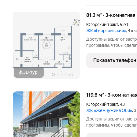
81,3 м² · 3-комнатна
Югорский тракт
,
52/1
ЖК «Георгиевский»
, 4 к
Доступны акции от заст
программы, чтобы сдела
Подробности в отделе п
Звоните, чтобы узнать р
Показать телефон
лет на рынке! Готовое ж
3D-тур
+
1
119,8 м² · 3-комнатна
Югорский тракт
,
43
ЖК «Жемчужина Оби»
, 
Доступны акции от заст
программы, чтобы сдела
Подробности в отделе п