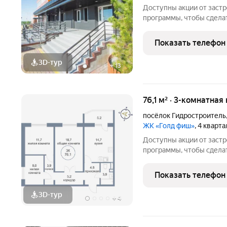
Доступны акции от заст
программы, чтобы сдела
Подробности в отделе п
Звоните, чтобы узнать р
Показать телефон
лет на рынке! Готовое ж
3D-тур
+
13
76,1 м² · 3-комнатная
посёлок Гидростроитель
ЖК «Голд фиш»
, 4 кварт
Доступны акции от заст
программы, чтобы сдела
Подробности в отделе п
Звоните, чтобы узнать р
Показать телефон
лет на рынке! Готовое ж
3D-тур
+
4