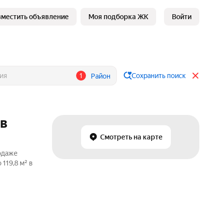
зместить объявление
Моя подборка ЖК
Войти
1
Сохранить поиск
Район
 в
Смотреть на карте
родаже
119,8 м² в