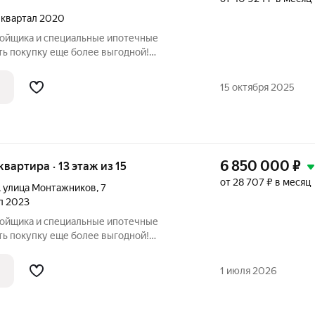
3 квартал 2020
ройщика и специальные ипотечные
ть покупку еще более выгодной!
родаж по телефону в объявлении.
азмер вашей скидки! Сибпромстрой - 30
15 октября 2025
илье.
6 850 000
₽
 квартира · 13 этаж из 15
от 28 707 ₽ в месяц
,
улица Монтажников
,
7
ал 2023
ройщика и специальные ипотечные
ть покупку еще более выгодной!
родаж по телефону в объявлении.
азмер вашей скидки! Сибпромстрой - 30
1 июля 2026
илье.