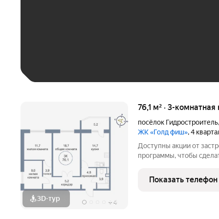
До 30 тыс. ₽
До 50 тыс. ₽
До 70 тыс. ₽
Больше 100 тыс. ₽
76,1 м² · 3-комнатная
посёлок Гидростроитель
ЖК «Голд фиш»
, 4 кварт
Доступны акции от заст
программы, чтобы сдела
Подробности в отделе п
Звоните, чтобы узнать р
Показать телефон
лет на рынке! Готовое ж
3D-тур
+
4