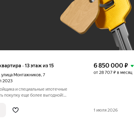
До 100 тыс. ₽
6 850 000
₽
 квартира · 13 этаж из 15
от 28 707 ₽ в месяц
,
улица Монтажников
,
7
ал 2023
ройщика и специальные ипотечные
ть покупку еще более выгодной!
родаж по телефону в объявлении.
азмер вашей скидки! Сибпромстрой - 30
1 июля 2026
илье.