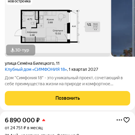
новостройка
3D-тур
улица Семёна Билецкого
,
11
Клубный дом «СИМФОНИЯ 18»
, 1 квартал 2027
Дом "Симфония 18" - это уникальный проект, сочетающий в
себе преимущества жизни на природе и комфортное
расположение в месте с развитой инфраструктурой. Полная
свобода выбора ключевая идея, которой мы следуем на
Позвонить
каждом этапе реализации проекта
6 890 000
₽
от 24 751 ₽ в месяц