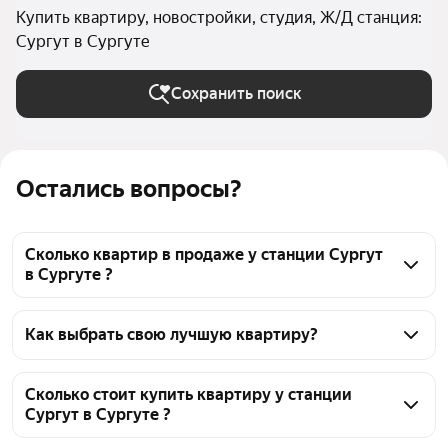
Купить квартиру, новостройки, студия, Ж/Д станция:
Сургут в Сургуте
Сохранить поиск
Остались вопросы?
Сколько квартир в продаже у станции Сургут
в Сургуте ?
На Яндекс Недвижимости в продаже у станции 
Сургут в Сургуте 42 квартиры, из них 2 объявления 
Как выбрать свою лучшую квартиру?
от агентств, 40 объявлений от застройщиков
Чтобы купить квартиру - студию в новостройке у 
станции Сургут, воспользуйтесь тепловой картой 
Сколько стоит купить квартиру у станции
Сургут в Сургуте ?
для оценки инфраструктуры и транспортной 
доступности в выбранном районе у станции Сургут 