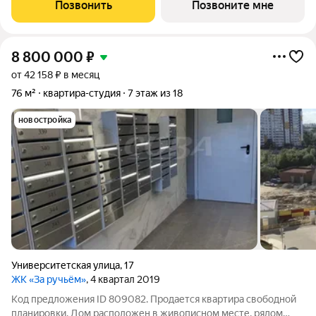
зону. Все окна выходят на одну сторону. В квартире один
Позвонить
Позвоните мне
совмещенный санузел.
8 800 000
₽
от 42 158 ₽ в месяц
76 м²
квартира-студия
7 этаж из 18
новостройка
Университетская улица
,
17
ЖК «За ручьём»
, 4 квартал 2019
Код предложения ID 809082. Продается квартира свободной
планировки. Дом расположен в живописном месте, рядом