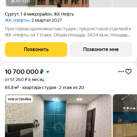
3D-тур
Сургут
,
1-й микрорайон
,
ЖК Нефть
ЖК «Нефть»
, 2 квартал 2027
Просторная однокомнатная студия с предчистовой отделкой в
ЖК «Нефть» на 7 этаже. Общая площадь: 24.04 кв.м., площадь
гостиной 18.16 кв.м., из которых 5.81 кв.м. выделено под
кухонную зону. Все окна выходят на одну сторону. В квартире
Позвонить
Позвоните мне
один балкон,
10 700 000
₽
от 51 260 ₽ в месяц
65,8 м²
квартира-студия
2 этаж из 20
новостройка