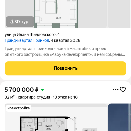
3D-тур
улица Ивана Шидловского
,
4
Гранд-квартал Гринкод
, 4 квартал 2026
Гранд-квартал «Гринкод» - новый масштабный проект
опытного застройщика «Азбука development». В нем собраны
наши лучшие практики и современные, стильные решения,
чтобы создать среду для счастливой семейной жизни. Квартал
Позвонить
расположен в 44 микрорайоне
5 700 000
₽
32 м²
квартира-студия
13 этаж из 18
новостройка