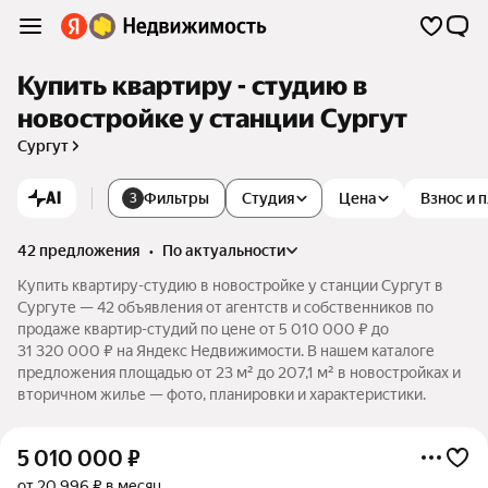
Купить квартиру - студию в
новостройке у станции Сургут
Сургут
AI
Фильтры
Студия
Цена
Взнос и 
3
42 предложения
•
по актуальности
Купить квартиру-студию в новостройке у станции Сургут в
Сургуте — 42 объявления от агентств и собственников по
продаже квартир-студий по цене от 5 010 000 ₽ до
31 320 000 ₽ на Яндекс Недвижимости. В нашем каталоге
предложения площадью от 23 м² до 207,1 м² в новостройках и
вторичном жилье — фото, планировки и характеристики.
5 010 000
₽
от 20 996 ₽ в месяц