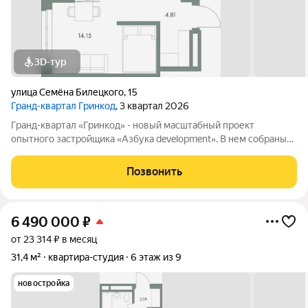
3D-тур
улица Семёна Билецкого
,
15
Гранд-квартал Гринкод
, 3 квартал 2026
Гранд-квартал «Гринкод» - новый масштабный проект
опытного застройщика «Азбука development». В нем собраны
наши лучшие практики и современные, стильные решения,
чтобы создать среду для счастливой семейной жизни. Квартал
Позвонить
расположен в 44 микрорайоне
6 490 000
₽
от 23 314 ₽ в месяц
31,4 м²
квартира-студия
6 этаж из 9
новостройка