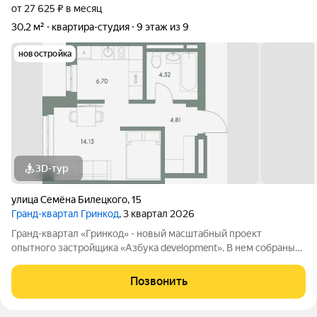
от 27 625 ₽ в месяц
30,2 м²
квартира-студия
9 этаж из 9
новостройка
3D-тур
улица Семёна Билецкого
,
15
Гранд-квартал Гринкод
, 3 квартал 2026
Гранд-квартал «Гринкод» - новый масштабный проект
опытного застройщика «Азбука development». В нем собраны
наши лучшие практики и современные, стильные решения,
чтобы создать среду для счастливой семейной жизни. Квартал
Позвонить
расположен в 44 микрорайоне