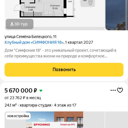
3D-тур
улица Семёна Билецкого
,
11
Клубный дом «СИМФОНИЯ 18»
, 1 квартал 2027
Дом "Симфония 18" - это уникальный проект, сочетающий в
себе преимущества жизни на природе и комфортное
расположение в месте с развитой инфраструктурой. Полная
свобода выбора ключевая идея, которой мы следуем на
Позвонить
каждом этапе реализации проекта
5 670 000
₽
от 23 762 ₽ в месяц
24,1 м²
квартира-студия
4 этаж из 17
новостройка