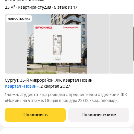
23 м²
квартира-студия
5 этаж из 17
новостройка
Сургут
,
35-й микрорайон
,
ЖК Квартал Новин
Квартал «Новин»
, 2 квартал 2027
1-комн. студия от застройщика с предчистовой отделкой в ЖК
«Новин» на 5 этаже. Общая площадь: 23.03 кв.м., площадь
гостиной 16.06 кв.м., из которых 5.24 кв.м. выделено под
кухонную зону. Все окна выходят на одну сторону. В квартире
Позвонить
Позвоните мне
один балкон, один