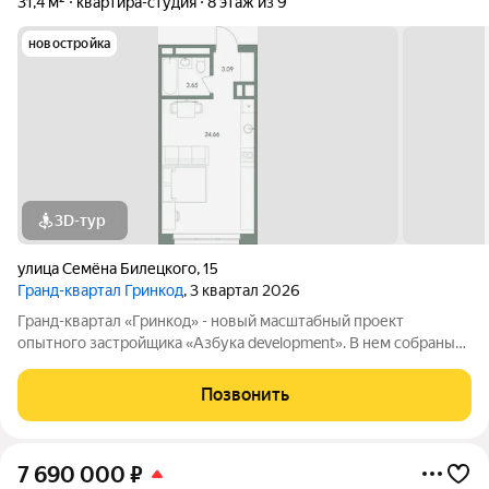
31,4 м²
квартира-студия
8 этаж из 9
новостройка
3D-тур
улица Семёна Билецкого
,
15
Гранд-квартал Гринкод
, 3 квартал 2026
Гранд-квартал «Гринкод» - новый масштабный проект
опытного застройщика «Азбука development». В нем собраны
наши лучшие практики и современные, стильные решения,
чтобы создать среду для счастливой семейной жизни. Квартал
Позвонить
расположен в 44 микрорайоне
7 690 000
₽