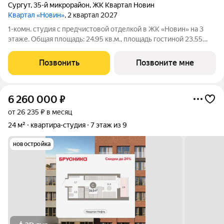
Сургут
,
35-й микрорайон
,
ЖК Квартал Новин
Квартал «Новин»
, 2 квартал 2027
1-комн. студия с предчистовой отделкой в ЖК «Новин» на 3
этаже. Общая площадь: 24.95 кв.м., площадь гостиной 23.55
кв.м., из которых 5 кв.м. выделено под кухонную зону. Все окна
выходят на одну сторону. В квартире один совмещенный
Позвонить
Позвоните мне
санузел. Высота
6 260 000
₽
от 26 235 ₽ в месяц
24 м²
квартира-студия
7 этаж из 9
новостройка