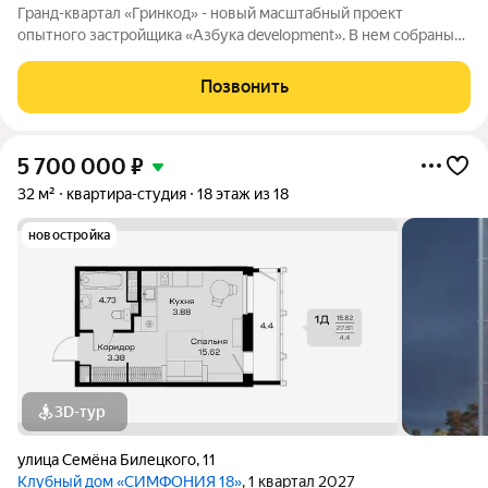
Гранд-квартал «Гринкод» - новый масштабный проект
опытного застройщика «Азбука development». В нем собраны
наши лучшие практики и современные, стильные решения,
чтобы создать среду для счастливой семейной жизни. Квартал
Позвонить
расположен в 44 микрорайоне
5 700 000
₽
32 м²
квартира-студия
18 этаж из 18
новостройка
3D-тур
улица Семёна Билецкого
,
11
Клубный дом «СИМФОНИЯ 18»
, 1 квартал 2027