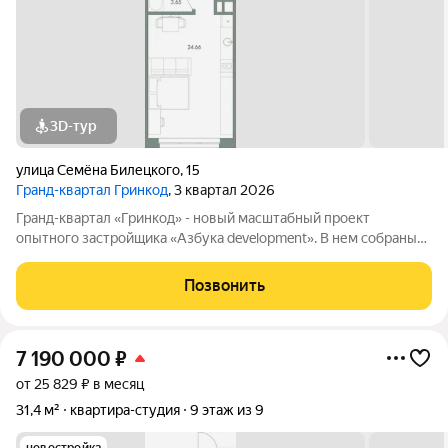
3D-тур
улица Семёна Билецкого
,
15
Гранд-квартал Гринкод
, 3 квартал 2026
Гранд-квартал «Гринкод» - новый масштабный проект
опытного застройщика «Азбука development». В нем собраны
наши лучшие практики и современные, стильные решения,
чтобы создать среду для счастливой семейной жизни. Квартал
Позвонить
расположен в 44 микрорайоне
7 190 000
₽
от 25 829 ₽ в месяц
31,4 м²
квартира-студия
9 этаж из 9