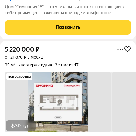
Дом "Симфония 18" - это уникальный проект, сочетающий в
себе преимущества жизни на природе и комфортное
расположение в месте с развитой инфраструктурой. Полная
свобода выбора ключевая идея, которой мы следуем на
Позвонить
каждом этапе реализации проекта
5 220 000
₽
от 21 876 ₽ в месяц
25 м²
квартира-студия
3 этаж из 17
новостройка
3D-тур