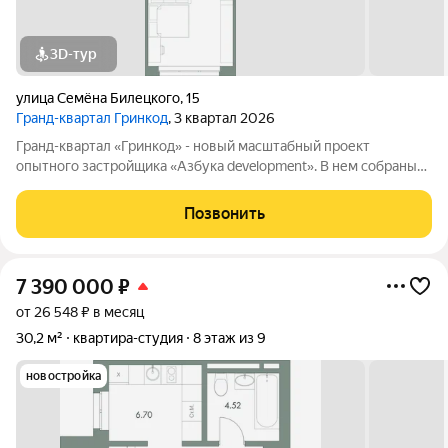
3D-тур
улица Семёна Билецкого
,
15
Гранд-квартал Гринкод
, 3 квартал 2026
Гранд-квартал «Гринкод» - новый масштабный проект
опытного застройщика «Азбука development». В нем собраны
наши лучшие практики и современные, стильные решения,
чтобы создать среду для счастливой семейной жизни. Квартал
Позвонить
расположен в 44 микрорайоне
7 390 000
₽
от 26 548 ₽ в месяц
30,2 м²
квартира-студия
8 этаж из 9
новостройка