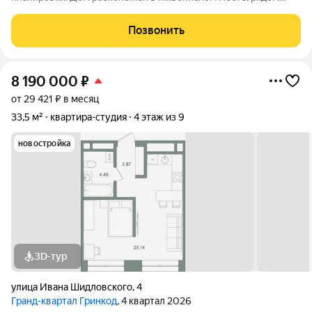
парк, детский сад, школа, спортивный комплекс. В доме
имеется подземный паркинг, территория благоустроена
Позвонить
имеется детская площадка,
8 190 000
₽
от 29 421 ₽ в месяц
33,5 м²
квартира-студия
4 этаж из 9
новостройка
3D-тур
улица Ивана Шидловского
,
4
Гранд-квартал Гринкод
, 4 квартал 2026