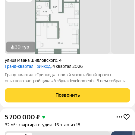
3D-тур
улица Ивана Шидловского
,
4
Гранд-квартал Гринкод
, 4 квартал 2026
Гранд-квартал «Гринкод» - новый масштабный проект
опытного застройщика «Азбука development». В нем собраны
наши лучшие практики и современные, стильные решения,
чтобы создать среду для счастливой семейной жизни. Квартал
Позвонить
расположен в 44 микрорайоне
5 700 000
₽
32 м²
квартира-студия
16 этаж из 18