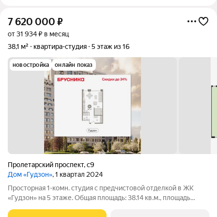
7 620 000
₽
от 31 934 ₽ в месяц
38,1 м²
квартира-студия
5 этаж из 16
новостройка
онлайн показ
Пролетарский проспект
,
с9
Дом «Гудзон»
, 1 квартал 2024
Просторная 1-комн. студия с предчистовой отделкой в ЖК
«Гудзон» на 5 этаже. Общая площадь: 38.14 кв.м., площадь
гостиной 35 кв.м., из которых 5 кв.м. выделено под кухонную