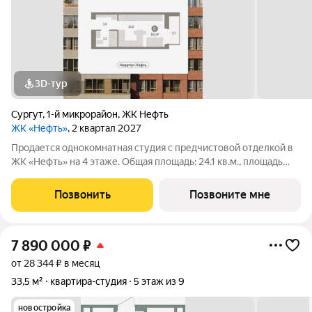
3D-тур
Сургут
,
1-й микрорайон
,
ЖК Нефть
ЖК «Нефть»
, 2 квартал 2027
Продается однокомнатная студия с предчистовой отделкой в
ЖК «Нефть» на 4 этаже. Общая площадь: 24.1 кв.м., площадь
гостиной 18.3 кв.м., из которых 5 кв.м. выделено под кухонную
зону. Все окна выходят на одну сторону. В квартире один
Позвонить
Позвоните мне
балкон, один
7 890 000
₽
от 28 344 ₽ в месяц
33,5 м²
квартира-студия
5 этаж из 9
новостройка