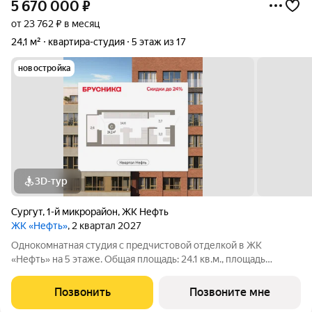
5 670 000
₽
от 23 762 ₽ в месяц
24,1 м²
квартира-студия
5 этаж из 17
новостройка
3D-тур
Сургут
,
1-й микрорайон
,
ЖК Нефть
ЖК «Нефть»
, 2 квартал 2027
Однокомнатная студия с предчистовой отделкой в ЖК
«Нефть» на 5 этаже. Общая площадь: 24.1 кв.м., площадь
гостиной 18.3 кв.м., из которых 5.8 кв.м. выделено под
кухонную зону. Все окна выходят на одну сторону. В квартире
Позвонить
Позвоните мне
один балкон, один совмещенный