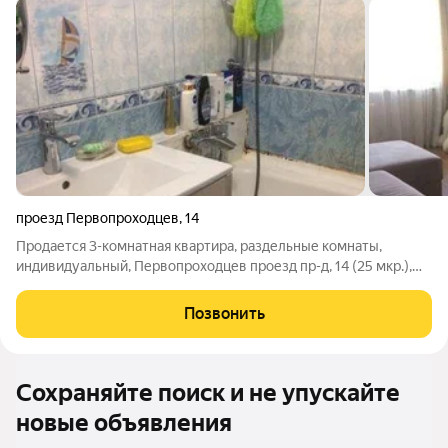
проезд Первопроходцев
,
14
Продается 3-комнатная квартира, раздельные комнаты,
индивидуальный, Первопроходцев проезд пр-д, 14 (25 мкр.),
5/9 - этаж.,материал - панельный, 69,4/-/12, год постройки:
1986, с/у раздельный, есть ремонт, балкон застеклен,
Позвонить
материал окон - пластик.
Сохраняйте поиск и не упускайте
новые объявления