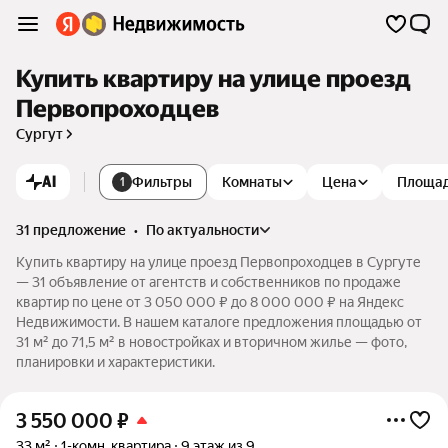
Купить квартиру на улице проезд
Первопроходцев
Сургут
AI
Фильтры
Комнаты
Цена
Площа
1
31 предложение
•
по актуальности
Купить квартиру на улице проезд Первопроходцев в Сургуте
— 31 объявление от агентств и собственников по продаже
квартир по цене от 3 050 000 ₽ до 8 000 000 ₽ на Яндекс
Недвижимости. В нашем каталоге предложения площадью от
31 м² до 71,5 м² в новостройках и вторичном жилье — фото,
планировки и характеристики.
3 550 000
₽
33 м²
1-комн. квартира
9 этаж из 9