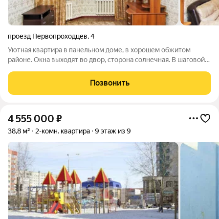
проезд Первопроходцев
,
4
Уютная квартира в панельном доме, в хорошем обжитом
районе. Окна выходят во двор, сторона солнечная. В шаговой
доступности: два садика, школа, Лицей им. Хисматуллина,
Центр развития ребёнка. В квартире выполнен капитальный
Позвонить
ремонт: выровнены стены и
4 555 000
₽
38,8 м²
2-комн. квартира
9 этаж из 9