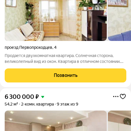
проезд Первопроходцев
,
4
Продается двухкомнатная квартира. Солнечная сторона,
великолепный вид из окон. Квартира в отличном состоянии.
Сделан качественный ремонт. Поменяна проводка. По всей
квартире пол стяжка. Стены выровнены под маяк. Поклеены
Позвонить
обои. Балкон со
6 300 000
₽
54,2 м²
2-комн. квартира
9 этаж из 9