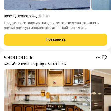
проезд Первопроходцев
,
18
Продается 2к квартира на девятом этаже девятиэтажного
дома.В доме установлен пассажирский лифт, что
обеспечивает удобство при подъеме 9 на этаж. Также имеется
домофон для контроля доступа. Площадь квартиры позволяет
Позвонить
разместить все необходимые
5 300 000
₽
52,9 м²
2-комн. квартира
5 этаж из 5