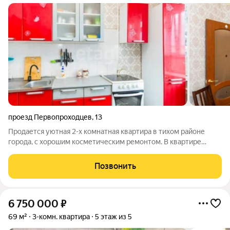
проезд Первопроходцев
,
13
Продается уютная 2-х комнатная квартира в тихом районе
города, с хорошим косметическим ремонтом. В квартире
остается вся мебель, телевизора, дивана и кровати. На этаже
размещены четыре квартиры с отдельным тамбуром, где
Позвонить
можно поставить свои коляски и
6 750 000
₽
69 м²
3-комн. квартира
5 этаж из 5