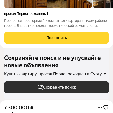
проезд Первопроходцев
,
11
Продается просторная 2-хкомнатная квартира в тихом районе
города. В квартире сделан косметический ремонт, полы
бетонные, стены ровные, на полу линолеум, на стенах обои.
Окно выходят на 2 стороны, балкон отделан, застеклен.
Позвонить
Санузел раздельный, выложен
Сохраняйте поиск и не упускайте
новые объявления
Купить квартиру, проезд Первопроходцев в Сургуте
Сохранить поиск
7 300 000
₽