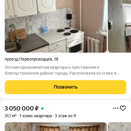
проезд Первопроходцев
,
18
Уютная однокомнатная квартира в престижном и
благоустроенном районе города. Расположена на этаже в
девятиэтажном кирпичном доме. Общая площадь 33 кв. м:
просторная гостиная, кухня и раздельный санузел. В квартире
Позвонить
выполнен качественный косметический
3 050 000
₽
31,1 м²
1-комн. квартира
3 этаж из 9