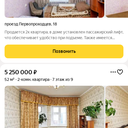
проезд Первопроходцев
,
18
Продается 2к квартира, в доме установлен пассажирский лифт,
что обеспечивает удобство при подъеме. Также имеется
домофон для контроля доступа. Площадь квартиры позволяет
разместить все необходимые помещения для комфортного
Позвонить
проживания. При
5 250 000
₽
52 м²
2-комн. квартира
7 этаж из 9