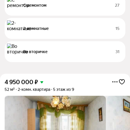
С ремонтом
27
2-комнатные
15
Во вторичке
31
4 950 000
₽
52 м²
2-комн. квартира
5 этаж из 9