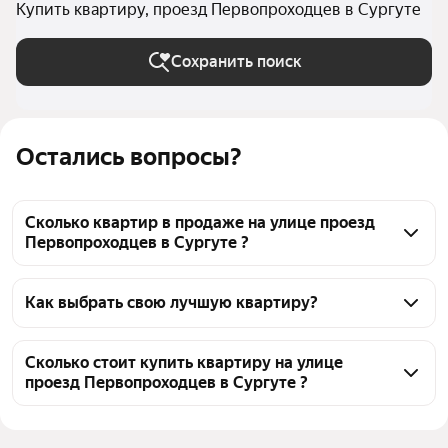
Купить квартиру, проезд Первопроходцев в Сургуте
Сохранить поиск
Остались вопросы?
Сколько квартир в продаже на улице проезд
Первопроходцев в Сургуте ?
На Яндекс Недвижимости в продаже на улице 
проезд Первопроходцев в Сургуте 31 квартира, из 
Как выбрать свою лучшую квартиру?
них 2 объявления от собственников, 29 объявлений 
Чтобы купить квартиру на улице проезд 
от агентств
Первопроходцев, воспользуйтесь тепловой картой 
Сколько стоит купить квартиру на улице
проезд Первопроходцев в Сургуте ?
для оценки инфраструктуры и транспортной 
доступности в выбранном районе на улице проезд 
Цена за 
73 218 — 155 440 ₽
Первопроходцев в Сургуте
квадратный метр