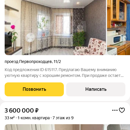
проезд Первопроходцев
,
11/2
Код предложения ID 615117. Предлагаю Вашему вниманию
уютную квартиру с хорошим ремонтом. При продаже остается
вся мебель и техника! Заезжай и живи. Чистый подъезд,
вежливые соседи. Дом находится в районе с развитой
Позвонить
Написать
инфраструктурой и транспортной
3 600 000
₽
33 м²
1-комн. квартира
7 этаж из 9