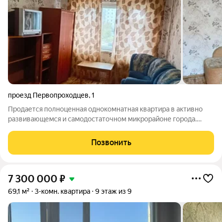
проезд Первопроходцев
,
1
Продается полноценная однокомнатная квартира в активно
развивающемся и самодостаточном микрорайоне города.
Квартира с изолированной кухней и совмещенным санузлом с
установленной ванной. В кухне оборудована функциональная
Позвонить
электрическая плита и
7 300 000
₽
69,1 м²
3-комн. квартира
9 этаж из 9