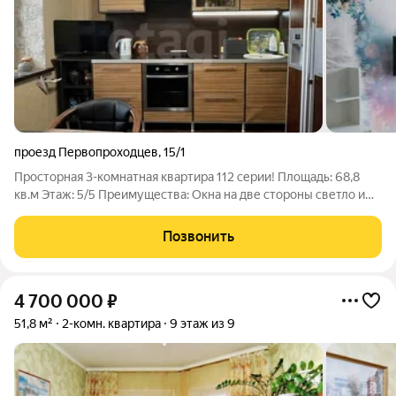
проезд Первопроходцев
,
15/1
Просторная 3-комнатная квартира 112 серии! Площадь: 68,8
кв.м Этаж: 5/5 Преимущества: Окна на две стороны светло и
свежо Раздельный санузел ДВЕ кладовки (в квартире + в
тамбуре) всё лишнее убрано! Шаговая доступность: садики,
Позвонить
школы, ТЦ,
4 700 000
₽
51,8 м²
2-комн. квартира
9 этаж из 9