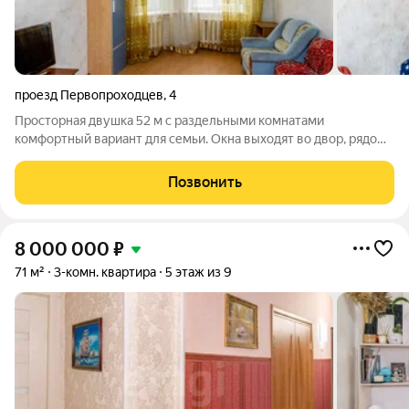
проезд Первопроходцев
,
4
Просторная двушка 52 м с раздельными комнатами
комфортный вариант для семьи. Окна выходят во двор, рядом
школа и детские сады, так что маршрут до учёбы будет
коротким и безопасным. Выход из дома и вы на остановке:
Позвонить
самые востребованные автобусные
8 000 000
₽
71 м²
3-комн. квартира
5 этаж из 9