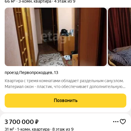
66 м²
3-комн. квартира
4 этаж из 9
проезд Первопроходцев
,
13
Квартира с тремя комнатами обладает раздельным санузлом.
Материал окон - пластик, что обеспечивает дополнительную
звукоизоляцию и теплоизоляцию. Присутствует балкон,
предоставляющий дополнительное пространство для отдыха и
Позвонить
хранения. Входная дверь
3 700 000
₽
31 м²
1-комн. квартира
8 этаж из 9