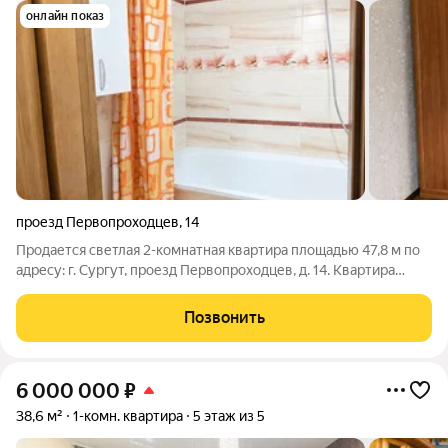
онлайн показ
проезд Первопроходцев
,
14
Продается светлая 2-комнатная квартира площадью 47,8 м по
адресу: г. Сургут, проезд Первопроходцев, д. 14. Квартира
расположена на 5-м этаже 5-этажного дома. Комнаты
изолированные, санузел раздельный, имеется застекленный
Позвонить
балкон. Установлены
6 000 000
₽
38,6 м²
1-комн. квартира
5 этаж из 5