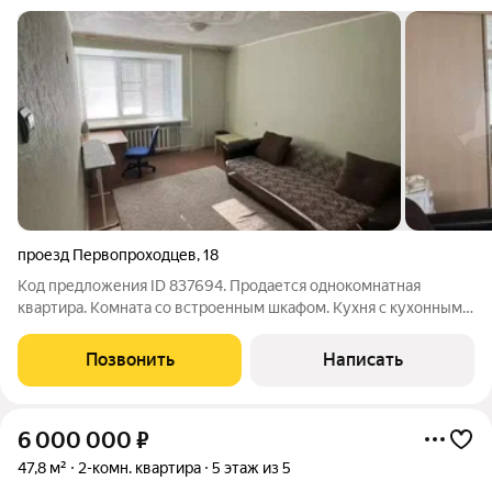
проезд Первопроходцев
,
18
Код предложения ID 837694. Продается однокомнатная
квартира. Комната со встроенным шкафом. Кухня с кухонным
гарнитуром с бытовой техникой. Дом находится в районе с
развитой инфраструктурой - рядом школа, детские сады, ТРЦ
Позвонить
Написать
"Росич", ТЦ "Новый мир", ТЦ
6 000 000
₽
47,8 м²
2-комн. квартира
5 этаж из 5