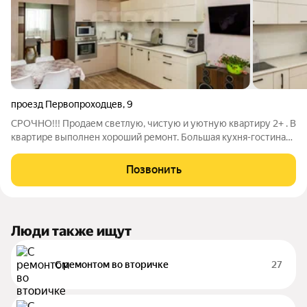
проезд Первопроходцев
,
9
СРОЧНО!!! Продаем светлую, чистую и уютную квартиру 2+ . В
квартире выполнен хороший ремонт. Большая кухня-гостиная
обрадует любую хозяйку. Полы выровнены, постелен ламинат
33 класса, балкон утеплен, обшит и совмещен с комнатой,
Позвонить
санузел раздельный,
Люди также ищут
С ремонтом во вторичке
27