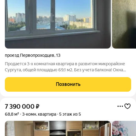
проезд Первопроходцев
,
13
Продается 3-х комнатная квартира в развитом микрорайоне
Сургута, общей площадью 69,1 м2. Без учета балкона! Окна
выходят на две стороны.В квартире выполнен
ремонт.Квартира просторная и уютная. Балкон утеплен. Во
Позвонить
дворе обустроены детская площадка и
7 390 000
₽
68,8 м²
3-комн. квартира
5 этаж из 5