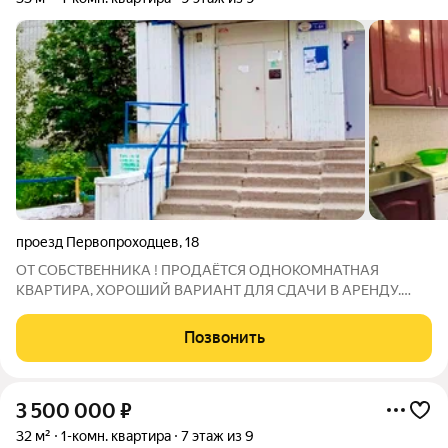
проезд Первопроходцев
,
18
ОТ СОБСТВЕННИКА ! ПРОДАЁТСЯ ОДНОКОМНАТНАЯ
КВАРТИРА, ХОРОШИЙ ВАРИАНТ ДЛЯ СДАЧИ В АРЕНДУ.
БОЛЬШАЯ, СВЕТЛАЯ КОМНАТА, КИРПИЧНЫЙ ДОМ. 25 МКР.
Удобное расположение транспортной развязки, детская
Позвонить
площадка, в шаговой доступности школа, садики, гимназия,
мед.
3 500 000
₽
32 м²
1-комн. квартира
7 этаж из 9