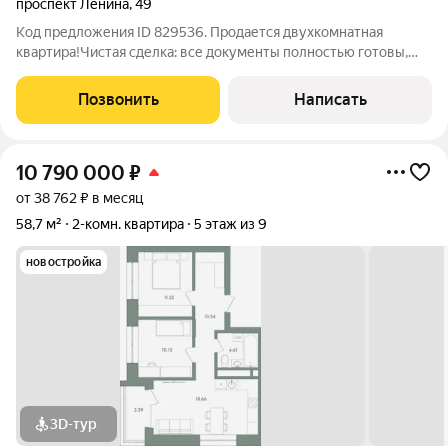
проспект Ленина
,
49
Код предложения ID 829536. Продается двухкомнатная
квартира!Чистая сделка: все документы полностью готовы,
квартира без обременений. Причина продажи: переезд в
другой город, поэтому настроены на быстрый и комфортный
Позвонить
Написать
выход на сделку.О квартире: 4 этаж
10 790 000
₽
от 38 762 ₽ в месяц
58,7 м²
2-комн. квартира
5 этаж из 9
новостройка
3D-тур