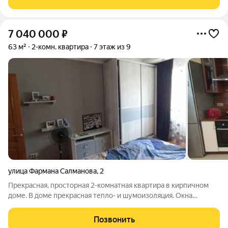
расположен в 44 микрорайоне
7 040 000
₽
63 м²
2-комн. квартира
7 этаж из 9
улица Фармана Салманова
,
2
Прекрасная, просторная 2-комнатная квартира в кирпичном
доме. В доме прекрасная тепло- и шумоизоляция. Окна
выходят на разные стороны - во двор и на улицу. Во дворе
дома расположен д/с "Веснушка", через дорогу в 5 минутах
Позвонить
хотьбы - д/с "Фестивальный",