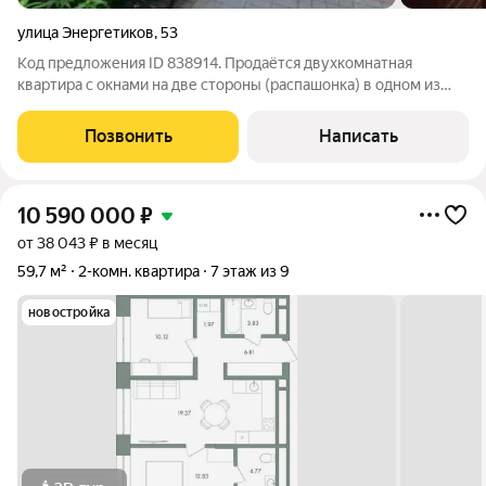
улица Энергетиков
,
53
Код предложения ID 838914. Продаётся двухкомнатная
квартира с окнами на две стороны (распашонка) в одном из
лучших районов города. Две раздельные комнаты, в одной из
которых есть выход на застеклённый балкон. Кухня с
Позвонить
Написать
кухонным гарнитуром. Санузел
10 590 000
₽
от 38 043 ₽ в месяц
59,7 м²
2-комн. квартира
7 этаж из 9
новостройка