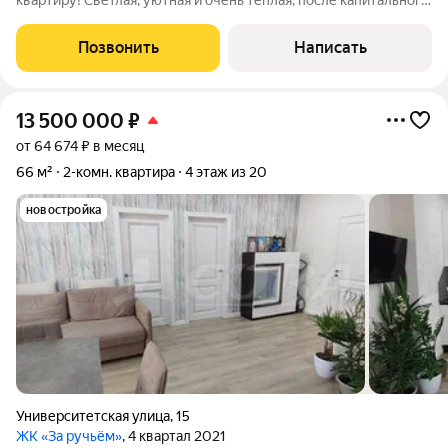
квартиру! Светлая, уютная и очень теплая, после капитального
ремонта. Была заменена вся проводка (медная) и выведена по
евро стандартам, заменена вся сантехника и радиаторы,
Позвонить
Написать
качественные
13 500 000
₽
от 64 674 ₽ в месяц
66 м²
2-комн. квартира
4 этаж из 20
новостройка
Университетская улица
,
15
ЖК «За ручьём»
, 4 квартал 2021