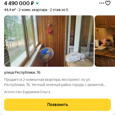
4 490 000
₽
44,4 м²
2-комн. квартира
2 этаж из 5
улица Республики
,
76
Продается 2-комнатная квартира, моспроект, по ул.
Республики, 76. Уютный зеленый район города, с развитой
инфраструктурой. Рядом есть все самое необходимое: от
Агентство Ещеркина Ольга
детских садов, школ и поликлиник, до крупных торговых
центров и Сургутской Филармонии.
Позвонить