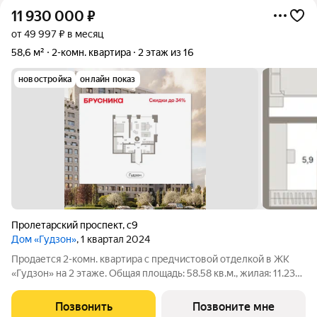
11 930 000
₽
от 49 997 ₽ в месяц
58,6 м²
2-комн. квартира
2 этаж из 16
новостройка
онлайн показ
Пролетарский проспект
,
с9
Дом «Гудзон»
, 1 квартал 2024
Продается 2-комн. квартира с предчистовой отделкой в ЖК
«Гудзон» на 2 этаже. Общая площадь: 58.58 кв.м., жилая: 11.23
кв.м., площадь просторной кухни-гостиной: 25.27 кв.м. Высота
потолков 2.72 м. Квартира с кухней-гостиной и одной спальней
Позвонить
Позвоните мне
в Гудзоне.