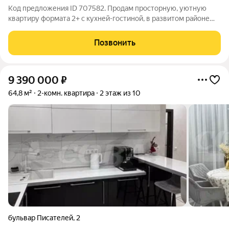
Код предложения ID 707582. Продам просторную, уютную
квартиру формата 2+ с кухней-гостиной, в развитом районе
города. Выполнен качественный ремонт: на полу кварц винил,
на стенах обои, натяжной потолок. В ванной комнате
Позвонить
керамогранит, теплый пол, есть
9 390 000
₽
64,8 м²
2-комн. квартира
2 этаж из 10
бульвар Писателей
,
2