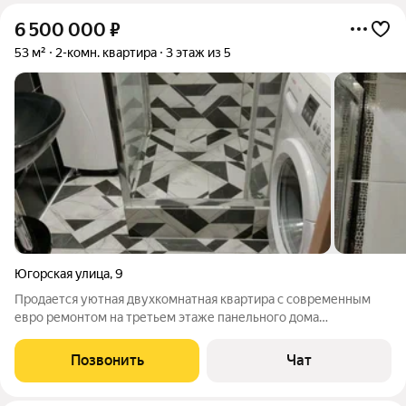
6 500 000
₽
53 м²
2-комн. квартира
3 этаж из 5
Югорская улица
,
9
Продается уютная двухкомнатная квартира с современным
евро ремонтом на третьем этаже панельного дома
(функциональная планировка, читинский проект), дом теплый.
Жилая площадь 30 м2, комнаты изолированные, на разные
Позвонить
Чат
стороны размером 4,3 м 2,8 м и 4,2