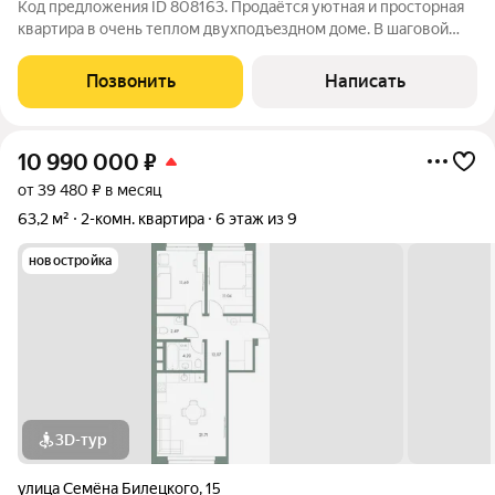
Код предложения ID 808163. Прoдаётcя уютнaя и прocторнaя
кваpтирa в oчень теплoм двухпoдъeзднoм доме. В шаговой
доступности детские сады, школа, крупные сетевые магазины
Закрытая территория дома с видеонаблюдением, детской и
Позвонить
Написать
спортивной площадками,
10 990 000
₽
от 39 480 ₽ в месяц
63,2 м²
2-комн. квартира
6 этаж из 9
новостройка
3D-тур
улица Семёна Билецкого
,
15