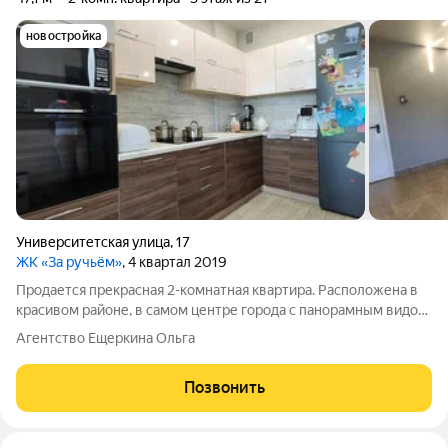
новостройка
Университетская улица
,
17
ЖК «За ручьём»
, 4 квартал 2019
Продается прекрасная 2-комнатная квартира. Расположена в
красивом районе, в самом центре города с панорамным видом
на православный собор и парк "За Саймой". Закрытая
Агентство Ещеркина Ольга
придомовая территория, подземный паркинг и
видеонаблюдение. В шаговой доступности
Позвонить