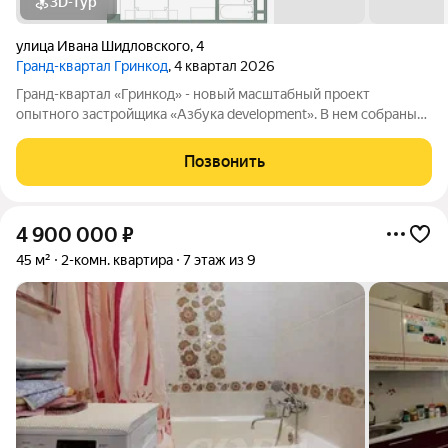
3D-тур
улица Ивана Шидловского
,
4
Гранд-квартал Гринкод
, 4 квартал 2026
Гранд-квартал «Гринкод» - новый масштабный проект
опытного застройщика «Азбука development». В нем собраны
наши лучшие практики и современные, стильные решения,
чтобы создать среду для счастливой семейной жизни. Квартал
Позвонить
расположен в 44 микрорайоне
4 900 000
₽
45 м²
2-комн. квартира
7 этаж из 9