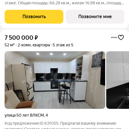
этаже. Общая площадь: 66.28 кв.м., жилая: 16.98 кв.м., площадь
просторной кухни-гостиной: 25.79 кв.м. Высота потолков 2.74
м. Квартира с кухней-гостиной и одной спальней в квартале
Позвонить
Позвоните мне
«Новин».
7 500 000
₽
52 м²
2-комн. квартира
5 этаж из 5
улица 50 лет ВЛКСМ
,
4
Код предложения ID 631055. Предлагая вашему вниманию