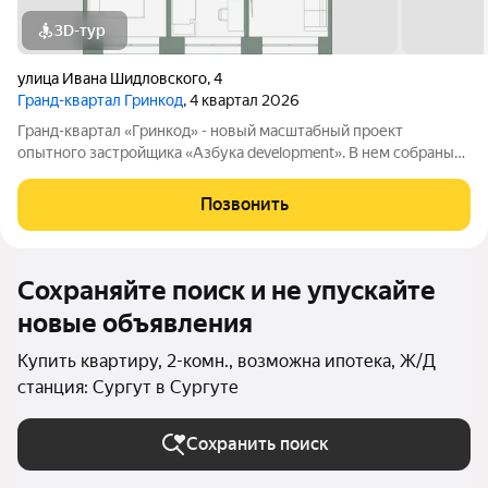
3D-тур
улица Ивана Шидловского
,
4
Гранд-квартал Гринкод
, 4 квартал 2026
Гранд-квартал «Гринкод» - новый масштабный проект
опытного застройщика «Азбука development». В нем собраны
наши лучшие практики и современные, стильные решения,
чтобы создать среду для счастливой семейной жизни. Квартал
Позвонить
расположен в 44 микрорайоне
Сохраняйте поиск и не упускайте
новые объявления
Купить квартиру, 2-комн., возможна ипотека, Ж/Д
станция: Сургут в Сургуте
Сохранить поиск