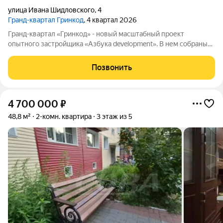
улица Ивана Шидловского
,
4
Гранд-квартал Гринкод
, 4 квартал 2026
Гранд-квартал «Гринкод» - новый масштабный проект
опытного застройщика «Азбука development». В нем собраны
наши лучшие практики и современные, стильные решения,
чтобы создать среду для счастливой семейной жизни. Квартал
Позвонить
расположен в 44 микрорайоне
4 700 000
₽
48,8 м²
2-комн. квартира
3 этаж из 5