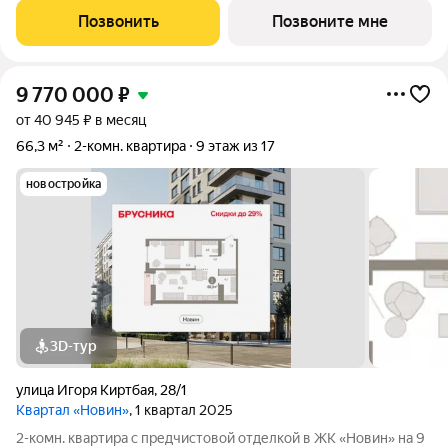
потолков 2.7 м. Квартира с кухней-гостиной и одной спальней
Позвонить
Позвоните мне
в квартале
9 770 000
₽
от 40 945 ₽ в месяц
66,3 м²
2-комн. квартира
9 этаж из 17
новостройка
3D-тур
улица Игоря Киртбая
,
28/1
Квартал «Новин»
, 1 квартал 2025
2-комн. квартира с предчистовой отделкой в ЖК «Новин» на 9