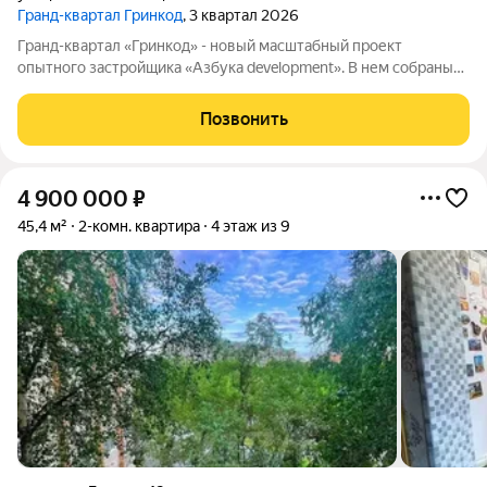
Гранд-квартал Гринкод
, 3 квартал 2026
Гранд-квартал «Гринкод» - новый масштабный проект
опытного застройщика «Азбука development». В нем собраны
наши лучшие практики и современные, стильные решения,
чтобы создать среду для счастливой семейной жизни. Квартал
Позвонить
расположен в 44 микрорайоне
4 900 000
₽
45,4 м²
2-комн. квартира
4 этаж из 9