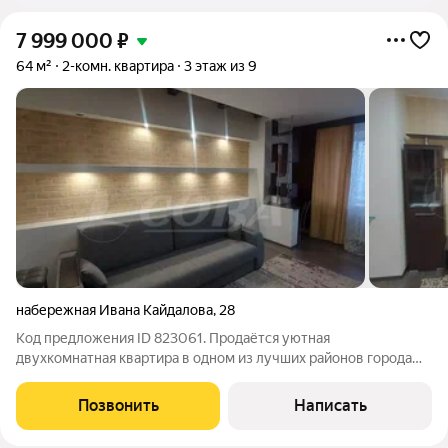
7 999 000
₽
64 м²
2-комн. квартира
3 этаж из 9
набережная Ивана Кайдалова
,
28
Код предложения ID 823061. Продаётся уютная
двухкомнатная квартира в одном из лучших районов города
рядом с парком "Сайма". Две изолированные комнаты с
хорошей мебелью. Кухня с кухонным гарнитуром со
Позвонить
Написать
встроенной техникой (духовой шкаф, варочная