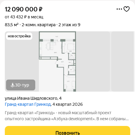
12 090 000
₽
от 43 432 ₽ в месяц
83,5 м²
2-комн. квартира
2 этаж из 9
новостройка
3D-тур
улица Ивана Шидловского
,
4
Гранд-квартал Гринкод
, 4 квартал 2026
Гранд-квартал «Гринкод» - новый масштабный проект
опытного застройщика «Азбука development». В нем собраны
наши лучшие практики и современные, стильные решения,
чтобы создать среду для счастливой семейной жизни. Квартал
Позвонить