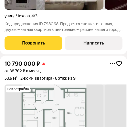
улица Чехова
,
4/3
Код предложения ID 798068. Продается светлая и теплая,
двухкомнатная квартира в центральном районе нашего города.
Хороший и качественный ремонт, раздельный санузел. В
квартире остается практически вся мебель и бытовая техника.
Позвонить
Написать
Порядочные, спокойные
10 790 000
₽
от 38 762 ₽ в месяц
53,5 м²
2-комн. квартира
8 этаж из 9
новостройка