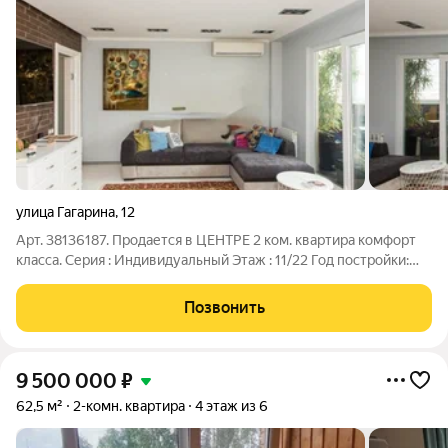
улица Гагарина
,
12
Арт. 38136187. Продается в ЦЕНТРЕ 2 ком. квартира комфорт
класса. Серия : Индивидуальный Этаж : 11/22 Год постройки:
2008 Общая площадь : 96 м2 Жилая площадь : 50 м2 Кухня : 20
м2 + Квартира с дизайнерским ремонтом. + Окна пластиковые
Позвонить
выходят на две
9 500 000
₽
62,5 м²
2-комн. квартира
4 этаж из 6