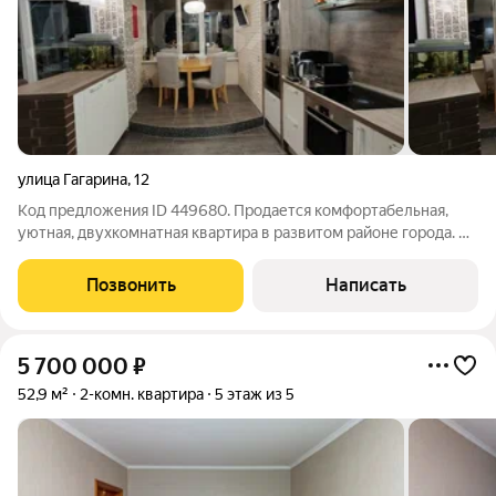
улица Гагарина
,
12
Код предложения ID 449680. Продается комфортабельная,
уютная, двухкомнатная квартира в развитом районе города. В
квартире сделан дизайнерских ремонт. Лоджия оборудована
по рабочий кабинет. В квартире остается вся мебель и бытовая
Позвонить
Написать
техника кроме ТВ.
5 700 000
₽
52,9 м²
2-комн. квартира
5 этаж из 5