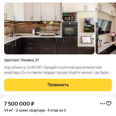
проспект Ленина
,
37
Код объекта: 2240087. Продаётся уютная двухкомнатная
квартира (2+) в самом сердце города! Ищете жильё, где будет
комфортно и тепло всей семье? Обратите внимание на эту
светлую и ухоженную квартиру с качественным ремонтом она
Позвонить
станет вашим идеальным
7 500 000
₽
54 м²
2-комн. квартира
4 этаж из 5