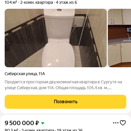
104 м²
2-комн. квартира
4 этаж из 6
Сибирская улица
,
11А
Продается просторная двухкомнатная квартира в Сургуте на
улице Сибирская, дом 11А. Общая площадь 105.4 кв. м.,
расположена на 3 этаже 5-этажного кирпичного дома,
построенного в 2006 году. Квартира идеально подойдет для
Позвонить
семьи, которая ценит
9 500 000
₽
80,3 м²
2-комн. квартира
19 этаж из 26