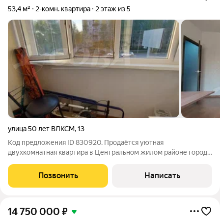
53,4 м²
2-комн. квартира
2 этаж из 5
улица 50 лет ВЛКСМ
,
13
Код предложения ID 830920. Продаётся уютная
двухкомнатная квартира в Центральном жилом районе города
на комфортном 2-м этаже дома Ленпроект. В квартире
натяжные потолки с дополнительным точечным освещением,
Позвонить
Написать
на полу линолеум, межкомнатные двери
14 750 000
₽