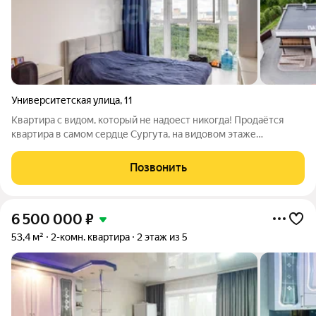
Университетская улица
,
11
Квартира с видом, который не надоест никогда! Продаётся
квартира в самом сердце Сургута, на видовом этаже
имиджевого дома. Это не просто квадратные метры это место,
где каждое утро начинается с потрясающего вида на парк «За
Позвонить
Саймой», реку Обь и
6 500 000
₽
53,4 м²
2-комн. квартира
2 этаж из 5