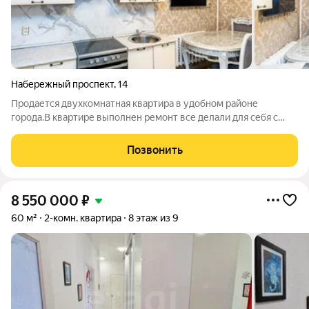
Набережный проспект
,
14
Продается двухкомнатная квартира в удобном районе
города.В квартире выполнен ремонт все делали для себя с
любовью, объект отличает рациональная планировка с
изолированными комнатами, что обеспечивает комфортное
Позвонить
проживание для семьи или пары. В
8 550 000
₽
60 м²
2-комн. квартира
8 этаж из 9