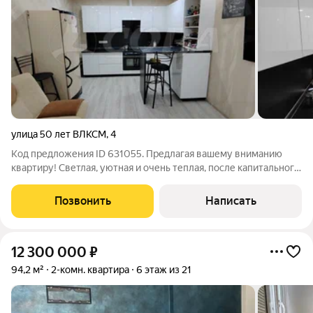
улица 50 лет ВЛКСМ
,
4
Код предложения ID 631055. Предлагая вашему вниманию
квартиру! Светлая, уютная и очень теплая, после капитального
ремонта. Была заменена вся проводка (медная) и выведена по
евро стандартам, заменена вся сантехника и радиаторы,
Позвонить
Написать
качественные
12 300 000
₽
94,2 м²
2-комн. квартира
6 этаж из 21