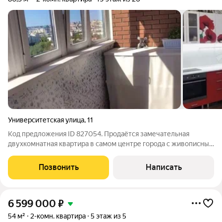
Университетская улица
,
11
Код предложения ID 827054. Продаётся замечательная
двухкомнатная квартира в самом центре города с живописным
видом из окон на городской пейзаж с речкой и парком "Сайма".
В квартире сделан хороший ремонт. Две раздельные комнаты.
Позвонить
Написать
Кухня-гостиная с
6 599 000
₽
54 м²
2-комн. квартира
5 этаж из 5