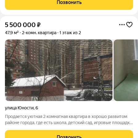
комнаты, просторная совмещенная кухня-гостиная и
Позвонить
отдельная прихожая. В комнатах
5 500 000
₽
47,9 м²
2-комн. квартира
1 этаж из 2
улица Юности
,
6
Продается уютная 2 комнатная квартира в хорошо развитом
районе города, где есть школа, детский сад, игровые площадки,
развивающие центры.В квартире выполнен свежий
косметический ремонт. На стенах обои, на полу ленолеум.
Позвонить