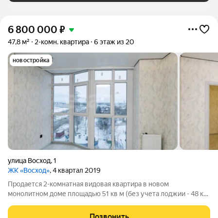
6 800 000
₽
47,8 м²
2-комн. квартира
6 этаж из 20
новостройка
улица Восход
,
1
ЖК «Восход»
, 4 квартал 2019
Продается 2-комнатная видовая квартира в новом
монолитном доме площадью 51 кв м (без учета лоджии - 48 кв
м). В квартире выполнена перепланировка: лоджия
объединена с кухней, установлены панорамные тройные
Позвонить