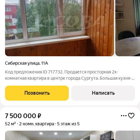
Сибирская улица
,
11А
Код предложения ID 717732. Продается просторная 2х-
комнатная квартира в центре города Сургута. Большая кухня-
гостиная, спальня и комната, балкон застеклен (отделка
вагонкой). Удачная планировка, комнаты разделены кухней.
Позвонить
Написать
Ванная и санузел-кафель. Есть
7 500 000
₽
52 м²
2-комн. квартира
5 этаж из 5