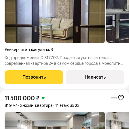
Университетская улица
,
3
Код предложения ID 817707. Продаётся уютная и тёплая
современная квартира 2+ в самом сердце города в монолитно-
кирпичном доме, с замечательным обзорным видом из окон на
городские пейзажи, со всей мебелью и бытовой техникой. В
Позвонить
Написать
квартире сделан
11 500 000
₽
81,9 м²
2-комн. квартира
11 этаж из 22