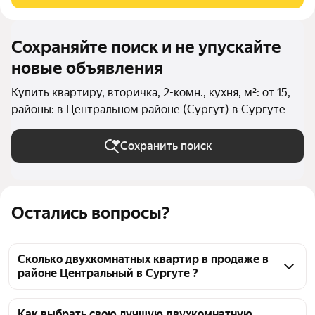
энергосберегающие стеклопакеты!
Сохраняйте поиск и не упускайте
новые объявления
Купить квартиру, вторичка, 2-комн., кухня, м²: от 15,
районы: в Центральном районе (Сургут) в Сургуте
Сохранить поиск
Остались вопросы?
Сколько двухкомнатных квартир в продаже в
районе Центральный в Сургуте ?
На Яндекс Недвижимости в продаже в районе 
Центральный в Сургуте 123 двухкомнатных 
Как выбрать свою лучшую двухкомнатную