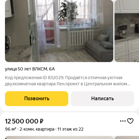
улица 50 лет ВЛКСМ
,
6А
Код предложения ID 832029. Продаётся отличная уютная
двухкомнатная квартира Лен.проект в Центральном жилом
районе города с капитальным ремонтом. В квартире заменена
электропроводка, стяжка пола, постелен качественный
Позвонить
Написать
линолеум, натяжные потолки, новые
12 500 000
₽
96 м²
2-комн. квартира
11 этаж из 22