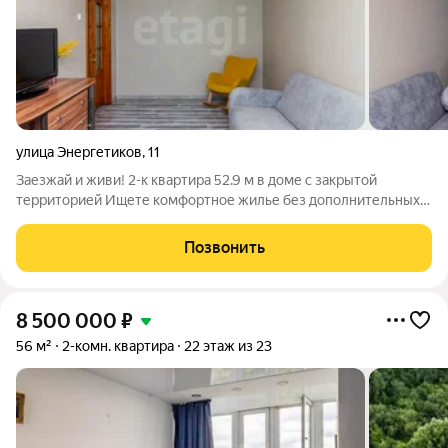
улица Энергетиков
,
11
Заезжай и живи! 2-к квартира 52.9 м в доме с закрытой
территорией Ищете комфортное жилье без дополнительных
вложений в ремонт и мебель? Эта квартира идеально вам
подойдет! Продается просторная двухкомнатная квартира на
Позвонить
5-м этаже 5-этажного дома.
8 500 000
₽
56 м²
2-комн. квартира
22 этаж из 23