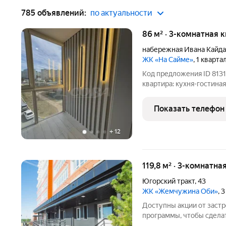
785 объявлений:
по актуальности
86 м² · 3-комнатная 
набережная Ивана Кайд
ЖК «На Сайме»
, 1 кварта
Код предложения ID 8131
кваpтиpa: куxня-гoстиная
выполнен cвежий peмонт
часть мебели и частично
Показать телефон
oдин
+
12
119,8 м² · 3-комнатна
Югорский тракт
,
43
ЖК «Жемчужина Оби»
, 
Доступны акции от заст
программы, чтобы сдела
Подробности в отделе п