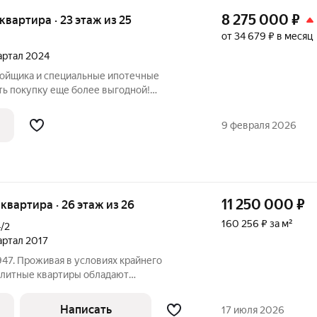
8 275 000
₽
я квартира · 23 этаж из 25
от 34 679 ₽ в месяц
вартал 2024
ройщика и специальные ипотечные
ть покупку еще более выгодной!
родаж по телефону в объявлении.
азмер вашей скидки! Сибпромстрой - 30
9 февраля 2026
илье.
11 250 000
₽
я квартира · 26 этаж из 26
160 256 ₽ за м²
/2
вартал 2017
47. Проживая в условиях крайнего
элитные квартиры обладают
 с участием проектирования свободного
й день именно данная недвижимость с
Написать
17 июля 2026