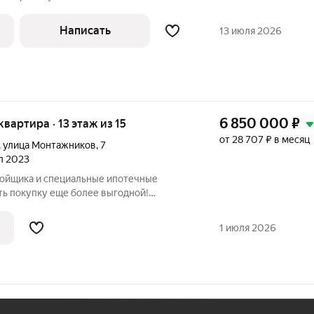
ная гардеробная. Выполнен ремонт.
ти. В просторном коридоре оборудована
Написать
13 июля 2026
6 850 000
₽
 квартира · 13 этаж из 15
от 28 707 ₽ в месяц
,
улица Монтажников
,
7
ал 2023
ройщика и специальные ипотечные
ть покупку еще более выгодной!
родаж по телефону в объявлении.
азмер вашей скидки! Сибпромстрой - 30
1 июля 2026
илье.