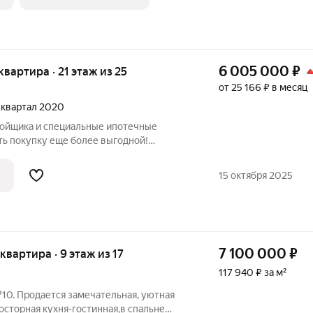
ются
6 005 000
₽
 квартира · 21 этаж из 25
от 25 166 ₽ в месяц
3 квартал 2020
ройщика и специальные ипотечные
ть покупку еще более выгодной!
родаж по телефону в объявлении.
азмер вашей скидки! Сибпромстрой - 30
15 октября 2025
илье.
7 100 000
₽
 квартира · 9 этаж из 17
117 940 ₽ за м²
10. Продается замечательная, уютная
росторная кухня-гостинная,в спальне