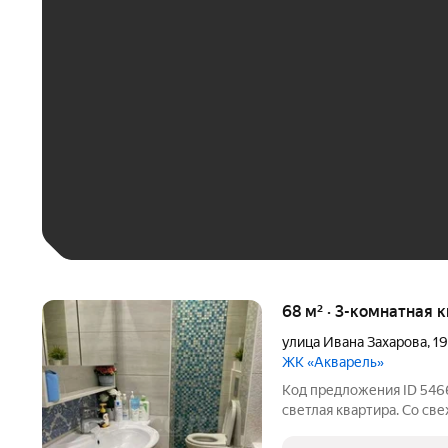
ЕЖЕМЕСЯЧНЫЙ ПЛАТЁ
До 30 тыс. ₽
До 50 тыс. ₽
До 70 тыс. ₽
Больше 100 тыс. ₽
68 м² · 3-комнатная 
улица Ивана Захарова
,
19
ЖК «Акварель»
Код предложения ID 5466
светлая квартира. Со с
качественных стройматер