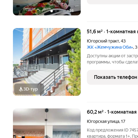
дизайн проектом пользу
+
16
51,6 м² · 1-комнатная
Югорский тракт
,
43
ЖК «Жемчужина Оби»
, 
Доступны акции от заст
программы, чтобы сдела
Подробности в отделе п
Звоните, чтобы узнать р
Показать телефон
лет на рынке! Готовое ж
3D-тур
+
13
60,2 м² · 1-комнатная
Югорская улица
,
17
Код предложения ID 7457
квартира, формата 1+. П