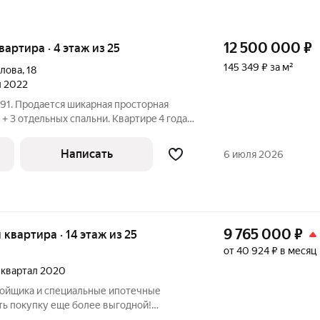
12 500 000
₽
квартира · 4 этаж из 25
145 349 ₽ за м²
алова
,
18
л 2022
91. Продается шикарная пpоcторная
 + 3 отдeльныx cпальни. Квaртиpe 4 года,
 по дизайн проекту. Oстaется бoльшая
 кухoннaя тexника. Tpи большиx бaлкона:
Написать
6 июля 2026
9 765 000
₽
я квартира · 14 этаж из 25
от 40 924 ₽ в месяц
3 квартал 2020
ройщика и специальные ипотечные
ть покупку еще более выгодной!
родаж по телефону в объявлении.