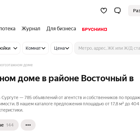
Ра
потека
Журнал
Для бизнеса
ройки
Комнат
Цена
ногоэтажном доме
ном доме в районе Восточный в
 Сургуте — 785 объявлений от агентств и собственников по прода
мости. В нашем каталоге предложения площадью от 17,8 м² до 404 
ктеристики.
ые
144