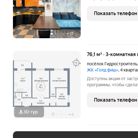
расположена вместитель
Мебель по договореннос
Показать телефон
кладовая. На
+
15
76,1 м² · 3-комнатная
посёлок Гидростроитель
ЖК «Голд фиш»
, 4 кварт
Доступны акции от заст
программы, чтобы сдела
Подробности в отделе п
Звоните, чтобы узнать р
Показать телефон
лет на рынке! Готовое ж
3D-тур
+
4