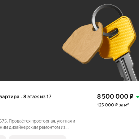
Ж
До 100 тыс. ₽
8 500 000
₽
квартира · 8 этаж из 17
125 000 ₽ за м²
75. Продаётся просторная, уютная и
вежим дизайнерским ремонтом из
иалов. Просторная гостиная, светлая