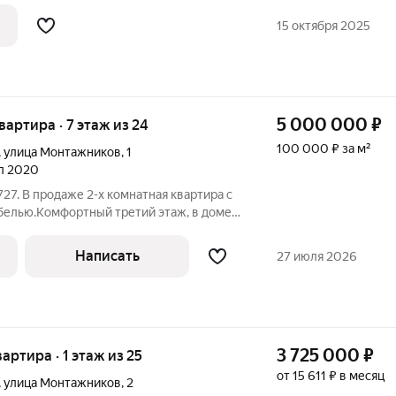
азмер вашей скидки! Сибпромстрой - 30
15 октября 2025
илье.
5 000 000
₽
квартира · 7 этаж из 24
100 000 ₽ за м²
,
улица Монтажников
,
1
ал 2020
27. В продаже 2-х комнатная квартира с
елью.Комфортный третий этаж, в доме
идеонаблюдение в подъезде, ухоженный
рритория. Во дворе детская площадка,
Написать
27 июля 2026
3 725 000
₽
вартира · 1 этаж из 25
от 15 611 ₽ в месяц
,
улица Монтажников
,
2