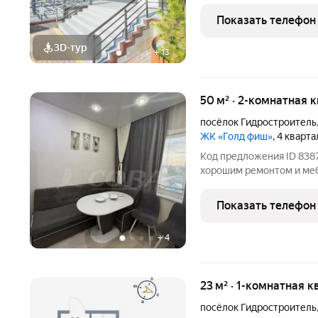
Звоните, чтобы узнать р
Показать телефон
лет на рынке! Готовое ж
3D-тур
+
13
50 м² · 2-комнатная 
посёлок Гидростроитель
ЖК «Голд фиш»
, 4 кварт
Код предложения ID 8387
хорошим ремонтом и меб
установлено 3 лифта. В
подъезд и придомовая те
Показать телефон
детский
+
4
23 м² · 1-комнатная к
посёлок Гидростроитель