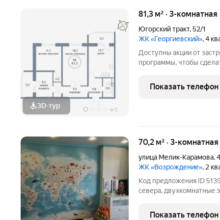
81,3 м² · 3-комнатна
Югорский тракт
,
52/1
ЖК «Георгиевский»
, 4 к
Доступны акции от заст
программы, чтобы сдела
Подробности в отделе п
Звоните, чтобы узнать р
Показать телефон
лет на рынке! Готовое ж
3D-тур
+
1
70,2 м² · 3-комнатна
улица Мелик-Карамова
,
4
ЖК «Возрождение»
, 2 к
Код предложения ID 5139
севера, двухкомнатные 
немаленьким простором,
дизайна. На сегодняшни
Показать телефон