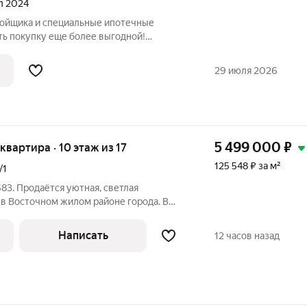
ал 2024
ройщика и специальные ипотечные
ть покупку еще более выгодной!
родаж по телефону в объявлении.
азмер вашей скидки! Сибпромстрой - 30
29 июля 2026
илье.
5 499 000
₽
 квартира · 10 этаж из 17
125 548 ₽ за м²
/1
83. Продаётся уютная, светлая
 в Восточном жилом районе города. В
 с кухонным гарнитуром со встроенной
духовой шкаф, варочная панель, вытяжка
Написать
12 часов назад