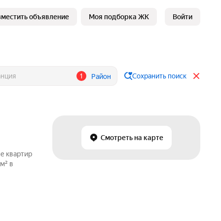
зместить объявление
Моя подборка ЖК
Войти
1
Сохранить поиск
Район
Смотреть на карте
же квартир
м² в