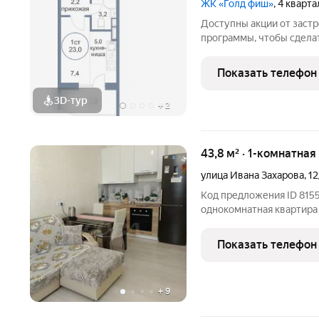
ЖК «Голд фиш»
, 4 кварт
Доступны акции от заст
программы, чтобы сдела
Подробности в отделе п
Звоните, чтобы узнать р
Показать телефон
лет на рынке! Готовое ж
3D-тур
+
2
43,8 м² · 1-комнатная
улица Ивана Захарова
,
12
Код предложения ID 8155
однокомнатная квартира
квартире кухня-гостиная
техникой (холодильник, 
Показать телефон
- всё остаётся!).
+
9