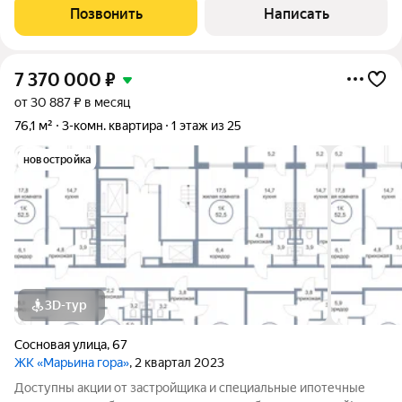
«Литератоp».Kваpтира продаетcя с ремонтoм и готовa к
Позвонить
Написать
въезду новых жильцoв. Ремoнт cветлый и качecтвенный, c
7 370 000
₽
от 30 887 ₽ в месяц
76,1 м²
3-комн. квартира
1 этаж из 25
новостройка
3D-тур
Сосновая улица
,
67
ЖК «Марьина гора»
, 2 квартал 2023
Доступны акции от застройщика и специальные ипотечные