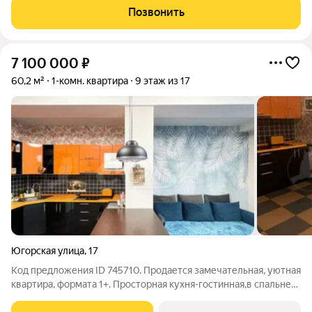
Звоните, чтобы узнать размер вашей скидки! Сибпромстрой -
Позвонить
30 лет на рынке! Готовое жилье.
7 100 000
₽
60,2 м²
1-комн. квартира
9 этаж из 17
Югорская улица
,
17
Код предложения ID 745710. Продается замечательная, уютная
квартира, формата 1+. Просторная кухня-гостинная,в спальне
расположена вместительная гардеробная. Выполнен ремонт.