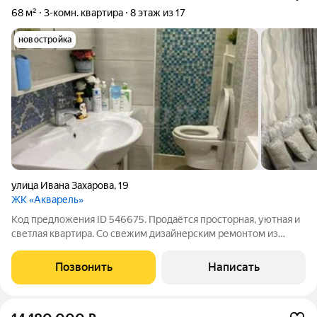
68 м²
3-комн. квартира
8 этаж из 17
новостройка
улица Ивана Захарова
,
19
ЖК «Акварель»
Код предложения ID 546675. Продаётся просторная, уютная и
светлая квартира. Со свежим дизайнерским ремонтом из
качественных стройматериалов. Просторная гостиная, светлая
кухня, совмещённый санузел, детская, спальня спальная
Позвонить
Написать
комната объединённая с