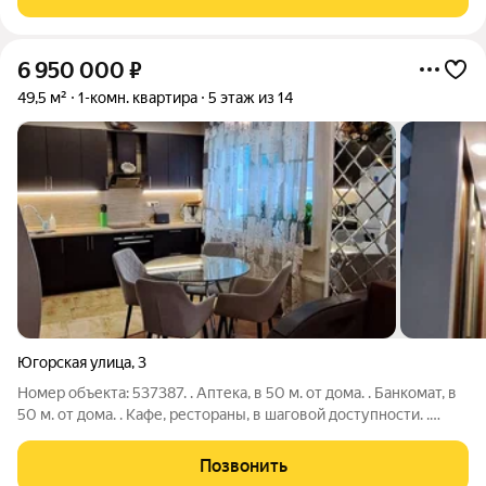
экcпериментов. Комнаты смежные, что
6 950 000
₽
49,5 м²
1-комн. квартира
5 этаж из 14
Югорская улица
,
3
Номер объекта: 537387. . Аптека, в 50 м. от дома. . Банкомат, в
50 м. от дома. . Кафе, рестораны, в шаговой доступности. .
Парковка для автомобилей у дома. . Остановка общественного
транспорта в 200 метрах. Продается уютная однокомнатная
Позвонить
квартира