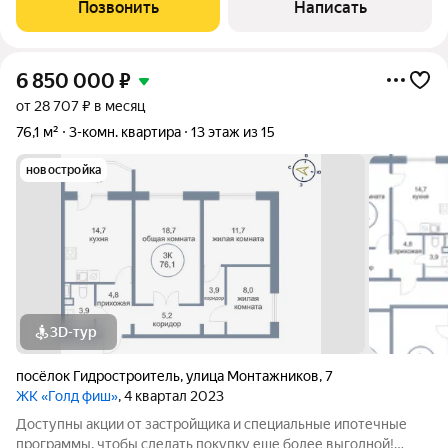
Мебель по договоренности. В просторном коридоре
Позвонить
Написать
оборудована кладовая. На
6 850 000
₽
от 28 707 ₽ в месяц
76,1 м²
3-комн. квартира
13 этаж из 15
новостройка
3D-тур
посёлок Гидростроитель
,
улица Монтажников
,
7
ЖК «Голд фиш»
, 4 квартал 2023
Доступны акции от застройщика и специальные ипотечные
программы, чтобы сделать покупку еще более выгодной!