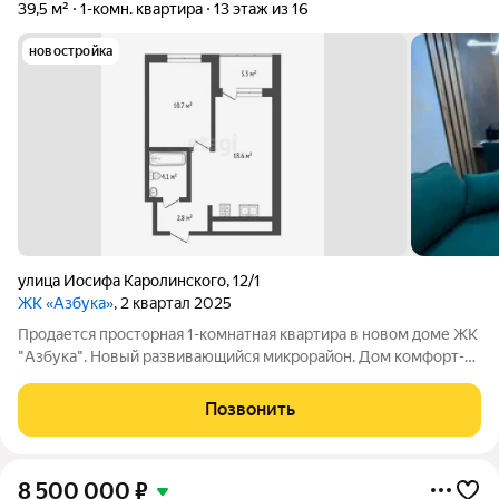
39,5 м²
1-комн. квартира
13 этаж из 16
новостройка
улица Иосифа Каролинского
,
12/1
ЖК «Азбука»
, 2 квартал 2025
Продается просторная 1-комнатная квартира в новом доме ЖК
"Азбука". Новый развивающийся микрорайон. Дом комфорт-
класса, выполненный по современным технологиям
строительства. Улучшенная шумоизоляция. Закрытая
Позвонить
территория двора. Дизайнерский холл.
8 500 000
₽