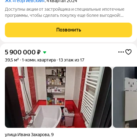
ЖК «Георгиевский»
, 4 квартал 2024
Доступны акции от застройщика и специальные ипотечные
программы, чтобы сделать покупку еще более выгодной!
Подробности в отделе продаж по телефону в объявлении.
Звоните, чтобы узнать размер вашей скидки! Сибпромстрой -
Позвонить
30 лет на рынке! Готовое жилье.
5 900 000
₽
39,5 м²
1-комн. квартира
13 этаж из 17
улица Ивана Захарова
,
9