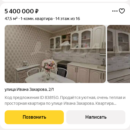
5 400 000
₽
47,5 м²
1-комн. квартира
14 этаж из 16
улица Ивана Захарова
,
2/1
Код предложения ID 838150. Продаётся уютная, очень теплая и
просторная квартира по улице Ивана Захарова. Квартира
обладает удобной планировкой и имеет следующие
характеристики:- Площадь квартиры составляет 47.5
Позвонить
Написать
квадратных метров;- Кухня-гостиная;-