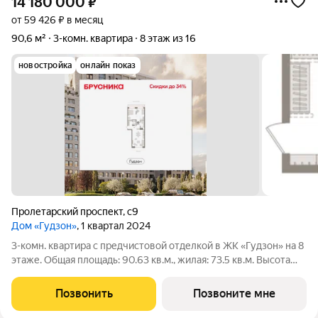
14 180 000
₽
от 59 426 ₽ в месяц
90,6 м²
3-комн. квартира
8 этаж из 16
новостройка
онлайн показ
Пролетарский проспект
,
с9
Дом «Гудзон»
, 1 квартал 2024
3-комн. квартира с предчистовой отделкой в ЖК «Гудзон» на 8
этаже. Общая площадь: 90.63 кв.м., жилая: 73.5 кв.м. Высота
потолков 2.72 м. Квартира с кухней-гостиной и двумя
спальнями в Гудзоне. Особенности планировки: вид во двор,
Позвонить
Позвоните мне
второй санузел,