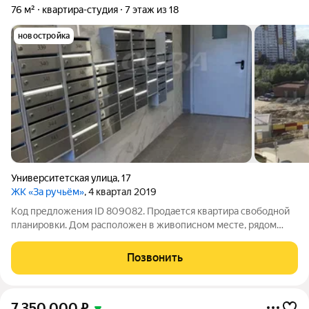
76 м²
квартира-студия
7 этаж из 18
новостройка
Университетская улица
,
17
ЖК «За ручьём»
, 4 квартал 2019
Код предложения ID 809082. Продается квартира свободной
планировки. Дом расположен в живописном месте, рядом
парк, детский сад, школа, спортивный комплекс. В доме
имеется подземный паркинг, территория благоустроена
Позвонить
имеется детская площадка,
7 350 000
₽