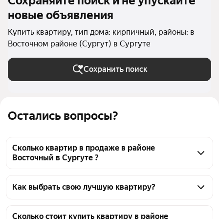
Сохраняйте поиск и не упускайте
новые объявления
Купить квартиру, тип дома: кирпичный, районы: в
Восточном районе (Сургут) в Сургуте
Сохранить поиск
Остались вопросы?
Сколько квартир в продаже в районе
Восточный в Сургуте ?
На Яндекс Недвижимости в продаже в районе 
Восточный в Сургуте 775 квартир, из них 5 
Как выбрать свою лучшую квартиру?
объявлений от собственников, 687 объявлений от 
Чтобы купить квартиру в кирпичном доме в районе 
агентств, 83 объявления от застройщиков
Восточный, воспользуйтесь тепловой картой для 
Сколько стоит купить квартиру в районе