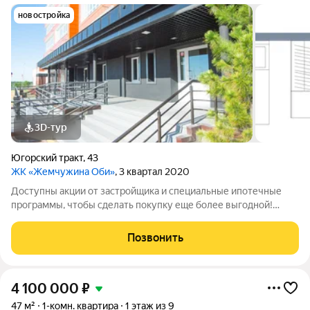
новостройка
3D-тур
Югорский тракт
,
43
ЖК «Жемчужина Оби»
, 3 квартал 2020
Доступны акции от застройщика и специальные ипотечные
программы, чтобы сделать покупку еще более выгодной!
Подробности в отделе продаж по телефону в объявлении.
Звоните, чтобы узнать размер вашей скидки! Сибпромстрой -
Позвонить
30 лет на рынке! Готовое жилье.
4 100 000
₽
47 м²
1-комн. квартира
1 этаж из 9