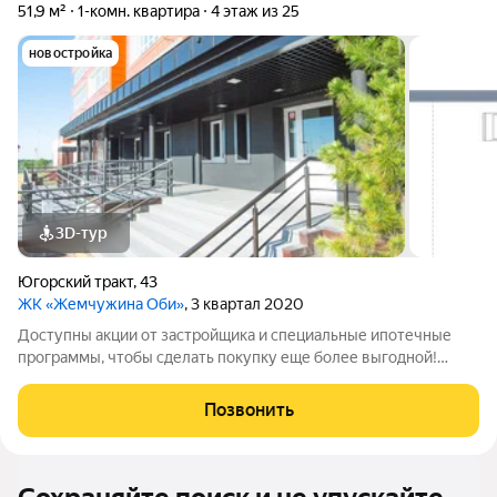
51,9 м²
1-комн. квартира
4 этаж из 25
новостройка
3D-тур
Югорский тракт
,
43
ЖК «Жемчужина Оби»
, 3 квартал 2020
Доступны акции от застройщика и специальные ипотечные
программы, чтобы сделать покупку еще более выгодной!
Подробности в отделе продаж по телефону в объявлении.
Звоните, чтобы узнать размер вашей скидки! Сибпромстрой -
Позвонить
30 лет на рынке! Готовое жилье.