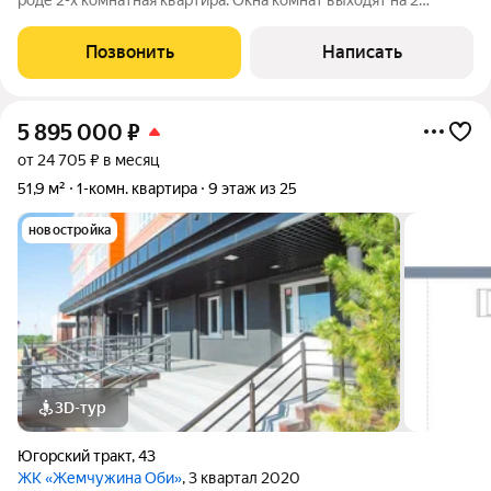
роде 2-х комнатная квартира. Окна комнат выходят на 2
стороны, в каждой комнате есть выход на балкон. В квартире
выполнен новый ремонт из высококачественных
Позвонить
Написать
строительных материалов. Данная
5 895 000
₽
от 24 705 ₽ в месяц
51,9 м²
1-комн. квартира
9 этаж из 25
новостройка
3D-тур
Югорский тракт
,
43
ЖК «Жемчужина Оби»
, 3 квартал 2020