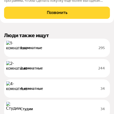
программы, чтобы сделать покупку еще более выгодной!
Подробности в отделе продаж по телефону в объявлении.
Звоните, чтобы узнать размер вашей скидки! Сибпромстрой -
Позвонить
30 лет на рынке! Готовое жилье.
Люди также ищут
1-комнатные
295
2-комнатные
244
4-комнатные
34
Студии
34