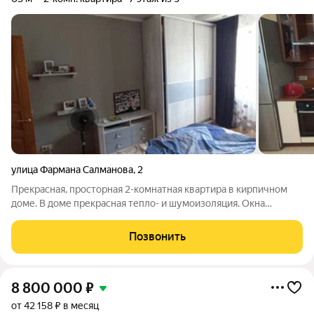
улица Фармана Салманова
,
2
Прекрасная, просторная 2-комнатная квартира в кирпичном
доме. В доме прекрасная тепло- и шумоизоляция. Окна
выходят на разные стороны - во двор и на улицу. Во дворе
дома расположен д/с "Веснушка", через дорогу в 5 минутах
Позвонить
хотьбы - д/с "Фестивальный",
8 800 000
₽
от 42 158 ₽ в месяц