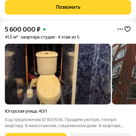
Звоните, чтобы узнать размер вашей скидки! Сибпромстрой -
Позвонить
30 лет на рынке! Готовое жилье.
5 600 000
₽
41,5 м²
квартира-студия
4 этаж из 5
Югорская улица
,
40/1
Код предложения ID 800536. Продаём уютную, теплую
квартиру. В малоэтажном, современном доме. В квартире
сделан ремонт, при продаже остается вся мебель и техника.