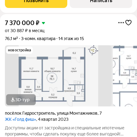
Позвонить
Написать
энергетически спокойных тонах. Комната
7 370 000
₽
от 30 887 ₽ в месяц
76,1 м²
3-комн. квартира
14 этаж из 15
новостройка
3D-тур
посёлок Гидростроитель
,
улица Монтажников
,
7
ЖК «Голд фиш»
, 4 квартал 2023
Доступны акции от застройщика и специальные ипотечные
программы, чтобы сделать покупку еще более выгодной!