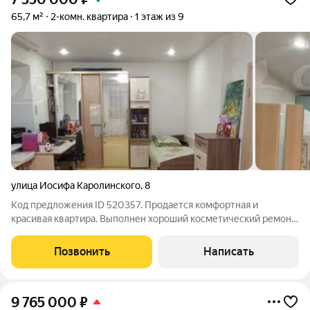
65,7 м²
2-комн. квартира
1 этаж из 9
улица Иосифа Каролинского
,
8
Код предложения ID 520357. Продается комфортная и
красивая квартира. Выполнен хороший косметический ремонт.
Санузел выложен плиткой. Мебель остается практически вся.
Сам дом хороший, в квартирах очень тепло и уютно, соседи
Позвонить
Написать
хорошие. В подъезде чисто и
9 765 000
₽