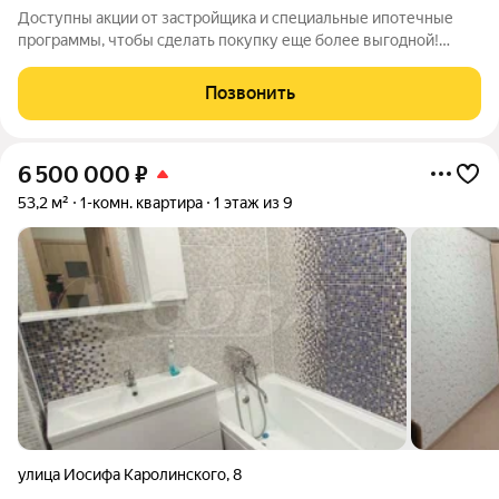
Доступны акции от застройщика и специальные ипотечные
программы, чтобы сделать покупку еще более выгодной!
Подробности в отделе продаж по телефону в объявлении.
Звоните, чтобы узнать размер вашей скидки! Сибпромстрой -
Позвонить
30 лет на рынке! Готовое жилье.
6 500 000
₽
53,2 м²
1-комн. квартира
1 этаж из 9
улица Иосифа Каролинского
,
8