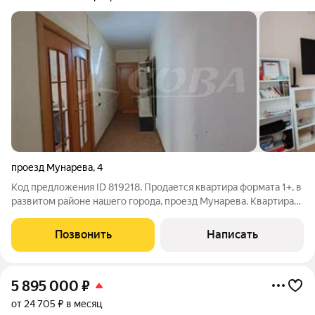
проезд Мунарева
,
4
Код предложения ID 819218. Продается квартира формата 1+, в
развитом районе нашего города, проезд Мунарева. Квартира
просторная под ремонт, удобная планировка с кухней-
гостиной 17 м. кв и комнатой 15 м. кв. с окнам во двор.Соседи
Позвонить
Написать
тихие и спокойные.
5 895 000
₽
от 24 705 ₽ в месяц