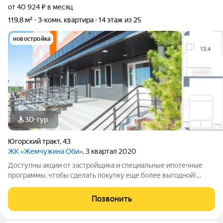
от 40 924 ₽ в месяц
119,8 м²
3-комн. квартира
14 этаж из 25
новостройка
3D-тур
Югорский тракт
,
43
ЖК «Жемчужина Оби»
, 3 квартал 2020
Доступны акции от застройщика и специальные ипотечные
программы, чтобы сделать покупку еще более выгодной!
Подробности в отделе продаж по телефону в объявлении.
Звоните, чтобы узнать размер вашей скидки! Сибпромстрой -
Позвонить
30 лет на рынке! Готовое жилье.