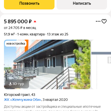
Уютный, тихий район. Рядом вся нужная инфраструктура.
Позвонить
Написать
Звоните, устроим показ в любое
5 895 000
₽
от 24 705 ₽ в месяц
51,9 м²
1-комн. квартира
13 этаж из 25
новостройка
3D-тур
Югорский тракт
,
43
ЖК «Жемчужина Оби»
, 3 квартал 2020
Доступны акции от застройщика и специальные ипотечные