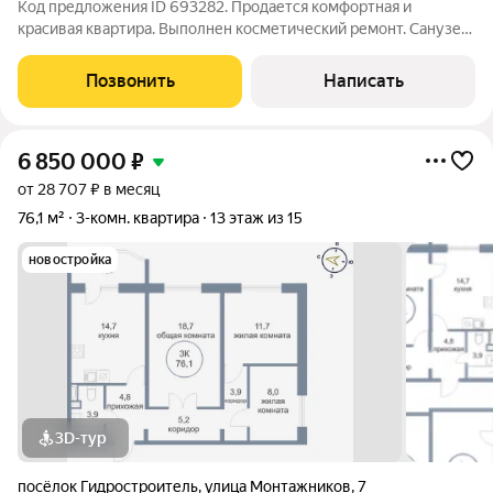
Код предложения ID 693282. Продается комфортная и
красивая квартира. Выполнен косметический ремонт. Санузел
выложен плиткой. Мебель остается практически вся. Сам дом
хороший, в квартирах очень тепло и уютно, соседи хорошие. В
Позвонить
Написать
подъезде чисто и
6 850 000
₽
от 28 707 ₽ в месяц
76,1 м²
3-комн. квартира
13 этаж из 15
новостройка
3D-тур
посёлок Гидростроитель
,
улица Монтажников
,
7