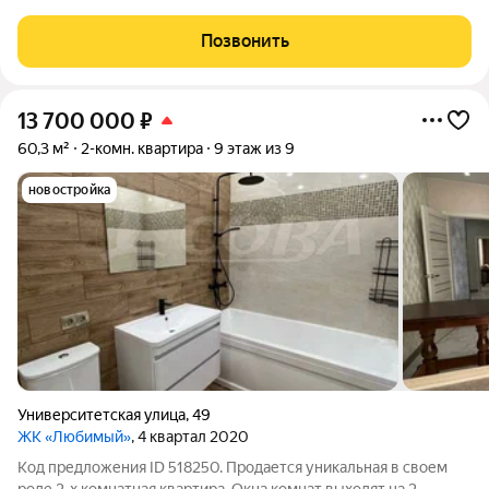
Подробности в отделе продаж по телефону в объявлении.
Звоните, чтобы узнать размер вашей скидки! Сибпромстрой -
Позвонить
30 лет на рынке! Готовое жилье.
13 700 000
₽
60,3 м²
2-комн. квартира
9 этаж из 9
новостройка
Университетская улица
,
49
ЖК «Любимый»
, 4 квартал 2020
Код предложения ID 518250. Продается уникальная в своем