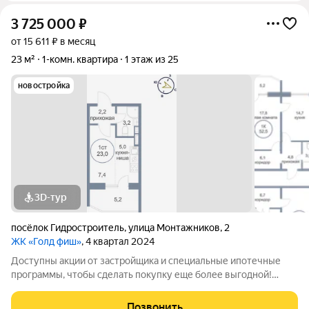
3 725 000
₽
от 15 611 ₽ в месяц
23 м²
1-комн. квартира
1 этаж из 25
новостройка
3D-тур
посёлок Гидростроитель
,
улица Монтажников
,
2
ЖК «Голд фиш»
, 4 квартал 2024
Доступны акции от застройщика и специальные ипотечные
программы, чтобы сделать покупку еще более выгодной!
Подробности в отделе продаж по телефону в объявлении.
Звоните, чтобы узнать размер вашей скидки! Сибпромстрой -
Позвонить