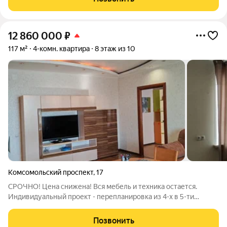
30 лет на рынке! Готовое жилье.
12 860 000
₽
117 м²
4-комн. квартира
8 этаж из 10
Комсомольский проспект
,
17
СРОЧНО! Цена снижена! Вся мебель и техника остается.
Индивидуальный проект - перепланировка из 4-х в 5-ти
комнатную, 2 санузла, с ванной и душем + 2 теплых больших
лоджии, теплая кладовая на этаже. 101,5 кадастровая площадь
Позвонить