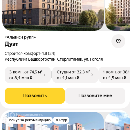
«Альянс-Групп»
Дуэт
Строится
•
комфорт
•
4.8 (24)
Республика Башкортостан, Стерлитамак, ул. Гоголя
3-комн.
от 74,5 м²
Студии
от 32,3 м²
1-комн.
от 38,1
от 8,4 млн ₽
от 4,1 млн ₽
от 4,5 млн ₽
Позвонить
Позвоните мне
бонус за рекомендацию
3D-тур