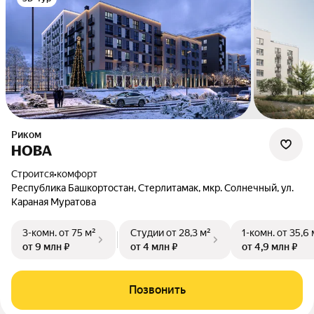
Риком
НОВА
Строится
•
комфорт
Республика Башкортостан, Стерлитамак, мкр. Солнечный, ул.
Караная Муратова
3-комн.
от 75 м²
Студии
от 28,3 м²
1-комн.
от 35,6 
от 9 млн ₽
от 4 млн ₽
от 4,9 млн ₽
Позвонить