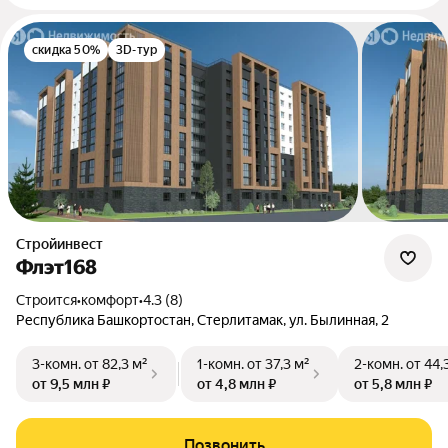
скидка 50%
3D-тур
Стройинвест
Флэт168
Строится
•
комфорт
•
4.3 (8)
Республика Башкортостан, Стерлитамак, ул. Былинная, 2
3-комн.
от 82,3 м²
1-комн.
от 37,3 м²
2-комн.
от 44,
от 9,5 млн ₽
от 4,8 млн ₽
от 5,8 млн ₽
Позвонить