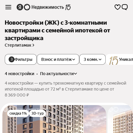
Новостройки (ЖК) с 3-комнатными
квартирами с семейной ипотекой от
застройщика
Стерлитамак
Фильтры
Взнос и платёж
3 комн.
Уникал
3
4 новостройки
•
по актуальности
4 новостройки — купить трехкомнатную квартиру с семейной
ипотекой площадью от 72 м² в Стерлитамаке по цене от
8 369 000 ₽
скидка 1%
3D-тур