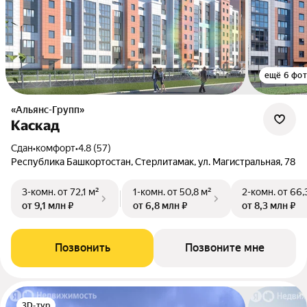
ещё 6 фо
«Альянс-Групп»
Каскад
Сдан
•
комфорт
•
4.8 (57)
Республика Башкортостан, Стерлитамак, ул. Магистральная, 78
3-комн.
от 72,1 м²
1-комн.
от 50,8 м²
2-комн.
от 66,
от 9,1 млн ₽
от 6,8 млн ₽
от 8,3 млн ₽
Позвонить
Позвоните мне
3D-тур