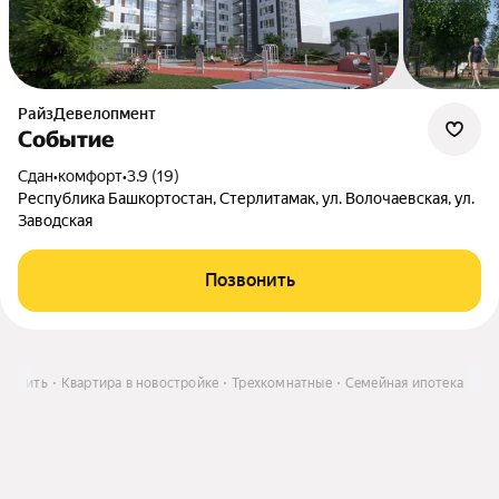
РайзДевелопмент
Событие
Сдан
•
комфорт
•
3.9 (19)
Республика Башкортостан, Стерлитамак, ул. Волочаевская, ул.
Заводская
Позвонить
Купить
Квартира в новостройке
Трехкомнатные
Семейная ипотека