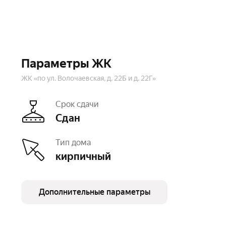
Параметры ЖК
ЖК «по ул. Волочаевская, д. 22Б и д. 22Г»
Срок сдачи
Сдан
Тип дома
кирпичный
Дополнительные параметры
Этажность
9
Отделк