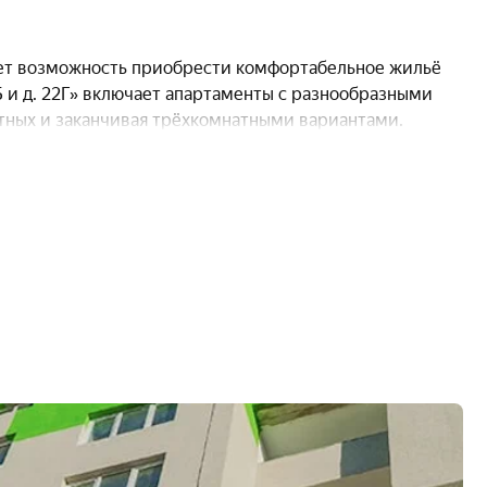
говора
ДКП
квартир
378
вляет возможность приобрести комфортабельное жильё
2Б и д. 22Г» включает апартаменты с разнообразными
ных и заканчивая трёхкомнатными вариантами.
илой недвижимости, что обеспечивает их финансовую
х покупателей.
оэтому сейчас существует возможность оформить
еской организацией «Фонд развития жилищного
 РБ официально зарегистрирована 29 июля 2014 года
мического класса.