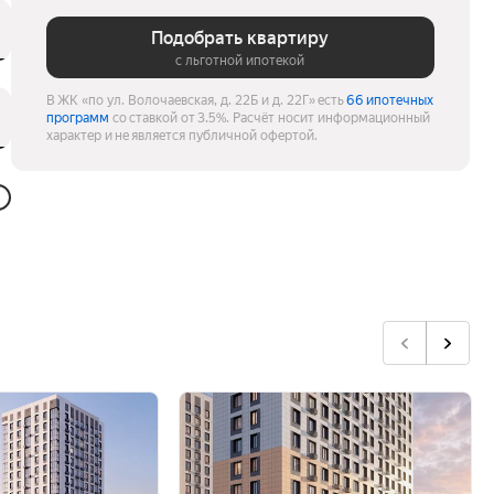
Подобрать квартиру
с льготной ипотекой
В ЖК «по ул. Волочаевская, д. 22Б и д. 22Г» есть
66 ипотечных
программ
со ставкой от 3.5%.
Расчёт носит информационный
характер и не является публичной офертой.