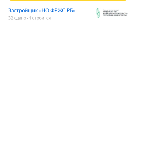
Застройщик «НО ФРЖС РБ»
32 сдано
1 строится
ЖК «по ул. Волочаевская, д.
22Б и д. 22Г»
срок сдачи
сдан
Показать телефон
Застройщик «НО ФРЖС РБ»
32 сдано
1 строится