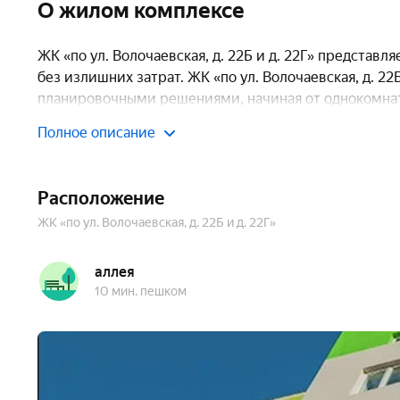
Паркинг, машиноместа
есть открытый
Тип до
О жилом комплексе
Очереди
2
Число 
ЖК «по ул. Волочаевская, д. 22Б и д. 22Г» предста
без излишних затрат. ЖК «по ул. Волочаевская, д. 2
планировочными решениями, начиная от однокомнат
Полное описание
Апартаменты относятся к экономичному сегменту ж
доступность для значительного числа потенциальны
Расположение
Работы по возведению комплекса уже завершены, п
ЖК «по ул. Волочаевская, д. 22Б и д. 22Г»
право собственности на апартаменты.
аллея
О застройщике
10 мин. пешком
Строительство объекта осуществлялось Некоммерч
строительства Республики Башкортостан». НО ФРЖС
и фокусируется на создании доступного жилья эконо