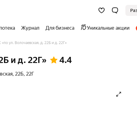
Ра
потека
Журнал
Для бизнеса
Уникальные акции
 «по ул. Волочаевская, д. 22Б и д. 22Г»
2Б и д. 22Г»
4.4
евская
,
22Б
,
22Г