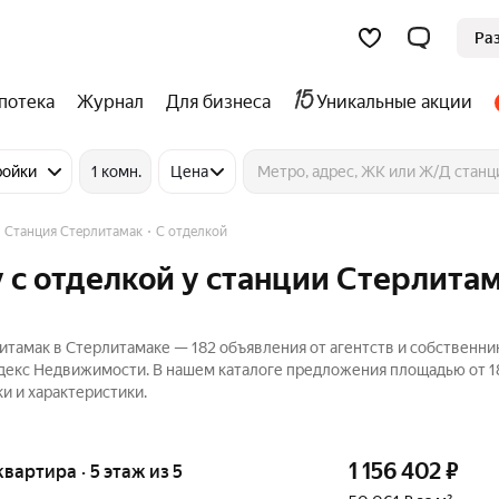
Ра
потека
Журнал
Для бизнеса
Уникальные акции
ройки
1 комн.
Цена
Станция Стерлитамак
С отделкой
 с отделкой у станции Стерлитам
итамак в Стерлитамаке — 182 объявления от агентств и собственни
Яндекс Недвижимости. В нашем каталоге предложения площадью от 18
и и характеристики.
1 156 402
₽
 квартира · 5 этаж из 5