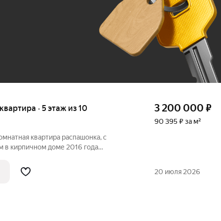
До 100 тыс. ₽
3 200 000
₽
 квартира · 5 этаж из 10
90 395 ₽ за м²
мнатная квартира распашонка, с
 в кирпичном доме 2016 года
 во двор, обеспечивая тишину и
 санузел добавляет удобства, а балкон
20 июля 2026
 свежим