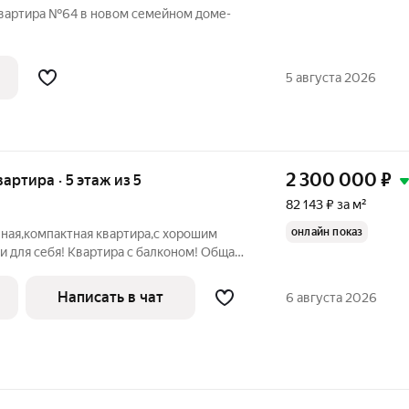
квартира №64 в новом семейном доме-
5 августа 2026
2 300 000
₽
вартира · 5 этаж из 5
82 143 ₽ за м²
онлайн показ
ная,компактная квартира,с хорошим
 для себя! Квартира с балконом! Общая
ета площади балкона! Квартира полностью
ри продаже остается мебель! Один
Написать в чат
6 августа 2026