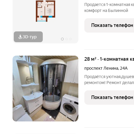
Продается 1-комнатная 
комфорт на Былинной
Показать телефон
3D-тур
28 м² · 1-комнатная к
проспект Ленина
,
24А
Продаётся уютная,душев
ремонтом! Ремонт делали
площадь 27,8 м2, без уч
готова к проживанию! П
Показать телефон
взрослый
+
17