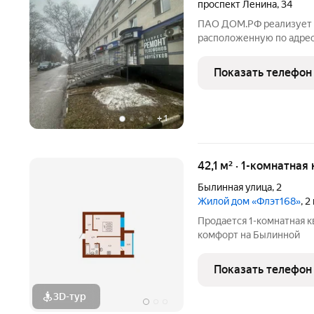
проспект Ленина
,
34
ПАО ДОМ.РФ реализует кв
расположенную по адрес
Стерлитамак г., Ленина,
собственник (юридическ
Показать телефон
недвижимости: 02:56:0
+
1
42,1 м² · 1-комнатная
Былинная улица
,
2
Жилой дом «Флэт168»
, 
Продается 1-комнатная 
комфорт на Былинной
Показать телефон
3D-тур