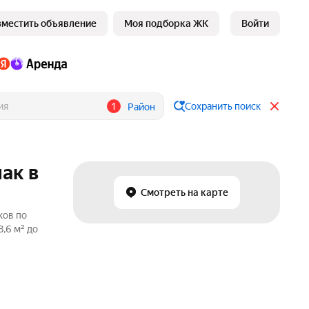
зместить объявление
Моя подборка ЖК
Войти
1
Сохранить поиск
Район
ак в
Смотреть на карте
ков по
,6 м² до