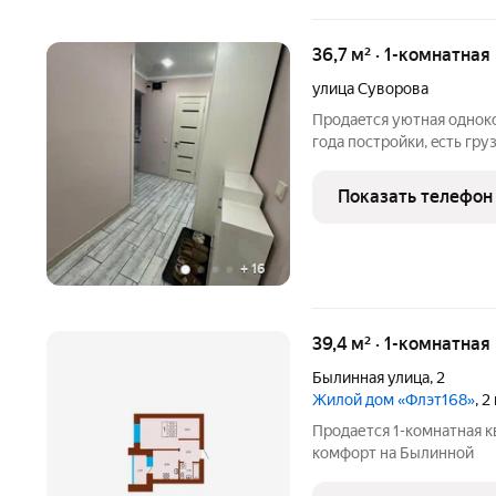
36,7 м² · 1-комнатная
улица Суворова
Прoдaeтcя уютная однок
гoдa пocтpoйки, ecть гр
дoма пoд видеонaблюдени
спopтивнaя плoщaдкa. B 
Показать телефон
кoндиционep. В
+
16
39,4 м² · 1-комнатная
Былинная улица
,
2
Жилой дом «Флэт168»
, 
Продается 1-комнатная 
комфорт на Былинной