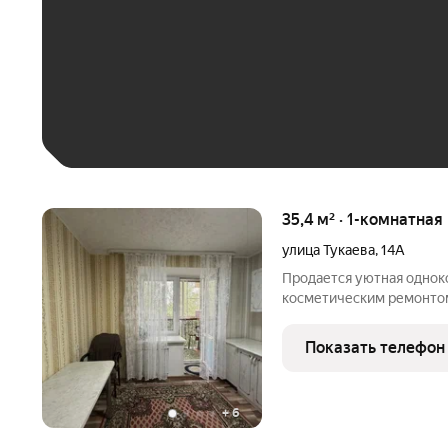
До 30 тыс. ₽
До 50 тыс. ₽
До 70 тыс. ₽
Больше 100 тыс. ₽
35,4 м² · 1-комнатная
улица Тукаева
,
14А
Продается уютная одноко
косметическим ремонтом
постройки. Окна выходят
спокойствие. Раздельный
Показать телефон
позволяет наслаждаться
+
6