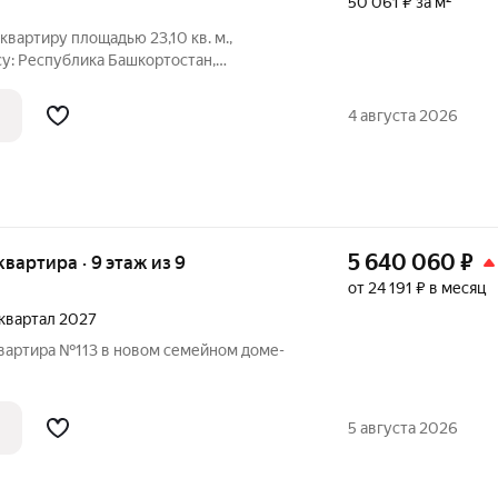
50 061 ₽ за м²
артиру площадью 23,10 кв. м.,
у: Республика Башкортостан,
34. Информация об объекте: Один
ое лицо). Кадастровый номер объекта
4 августа 2026
40406:1660
5 640 060
₽
 квартира · 9 этаж из 9
от 24 191 ₽ в месяц
2 квартал 2027
квартира №113 в новом семейном доме-
5 августа 2026