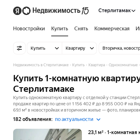
Стерлитамак
Новостройки
Купить
Снять
Коммерческая
И
Купить
Квартиру
Вторичка, новост
Недвижимость в Стерлитамаке
Купить
Квартира
Однокомнатные
Купить 1-комнатную квартиру
Стерлитамаке
Купить однокомнатную квартиру с отделкой у станции Стерл
продаже квартир по цене от 1 156 402 ₽ до 8 955 000 ₽ на 
69,1 м² в новостройках и вторичном жилье — фото, планировк
182 объявления:
по актуальности
23,1 м² · 1-комнатная