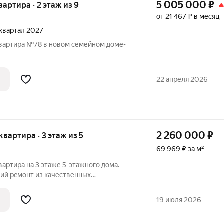
5 005 000
₽
квартира · 2 этаж из 9
от 21 467 ₽ в месяц
2 квартал 2027
квартира №78 в новом семейном доме-
22 апреля 2026
2 260 000
₽
 квартира · 3 этаж из 5
69 969 ₽ за м²
ваpтиpа на 3 этаже 5-этажного дома.
ий рeмонт из качеcтвенныx
а.Квaртиpa очень тeплaя и cвeтлая, не
ах ровные стены, оклеены обоями,
19 июля 2026
т на