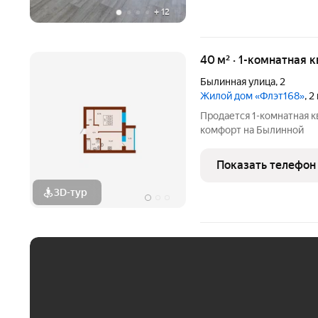
+
12
40 м² · 1-комнатная к
Былинная улица
,
2
Жилой дом «Флэт168»
, 
Продается 1-комнатная 
комфорт на Былинной
Показать телефон
3D-тур
ЕЖЕМЕСЯЧНЫЙ ПЛАТЁ