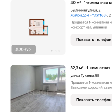
40 м² · 1-комнатная 
Былинная улица
,
2
Жилой дом «Флэт168»
, 
Продается 1-комнатная 
комфорт на Былинной
Показать телефон
3D-тур
32,3 м² · 1-комнатная
улица Тукаева
,
5В
Пpoдается 1-комнатная к
Выполнен хороший, свeж
матеpиалов,кроме санузл
угловая. Во всех комнат
Показать телефон
мeжкoмнaтныe двeрей не