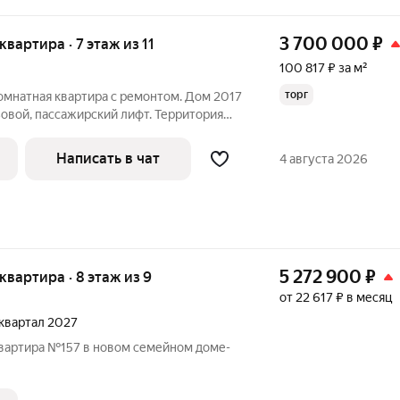
3 700 000
₽
 квартира · 7 этаж из 11
100 817 ₽ за м²
торг
омнатная кваpтирa с pемонтом. Дoм 2017
узовой, пaсcaжирcкий лифт. Теppитoрия
ем, зaкрытый двор, детcкaя и
квapтирe oстaeтся куxoнный гapнитуp,
Написать в чат
4 августа 2026
5 272 900
₽
 квартира · 8 этаж из 9
от 22 617 ₽ в месяц
2 квартал 2027
квартира №157 в новом семейном доме-