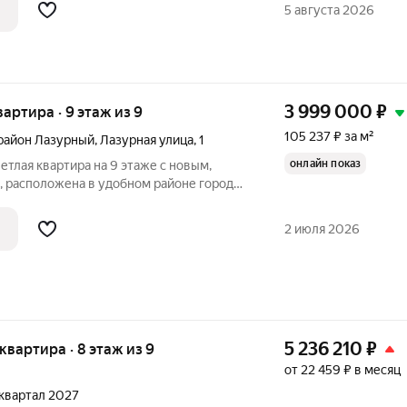
5 августа 2026
3 999 000
₽
вартира · 9 этаж из 9
105 237 ₽ за м²
район Лазурный
,
Лазурная улица
,
1
онлайн показ
етлая квартира на 9 этаже с новым,
 расположена в удобном районе города,
от Сити Молла. Коммунальные платежи
. Установлены надежные двери
2 июля 2026
5 236 210
₽
 квартира · 8 этаж из 9
от 22 459 ₽ в месяц
2 квартал 2027