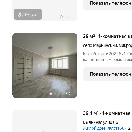
Показать телефон
3D-тур
38 м² · 1-комнатная к
село Мариинский
,
микро
Код объекта: 2084671. Св
качественным ремонтом,
в трёх минутах ходьбы 
невысокие и прозрачные
Показать телефон
российского
+
6
39,4 м² · 1-комнатная
Былинная улица
,
2
Жилой дом «Флэт168»
, 