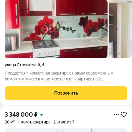
улица Строителей
,
4
Продается 1-комнатная квартира с новым современным
ремонтом-никто в квартире не жил,квартира на 2
этаже,кирпичный дом,закрытый двор.Стены
выравнивали,обои шелкография,натяжные потолки,люстры
Позвонить
останутся,качественные межкомнатные двери,плотный
линолеум
3 348 000
₽
28 м²
1-комн. квартира
2 этаж из 7