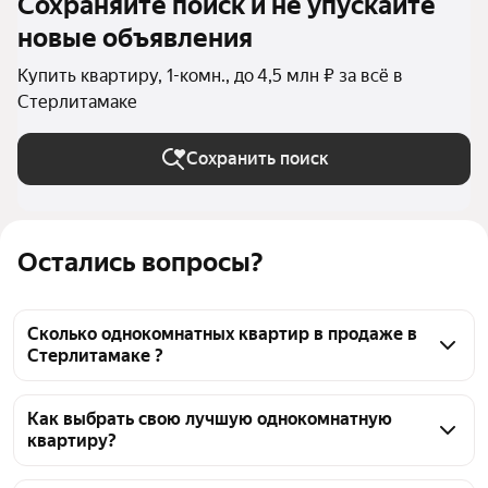
Сохраняйте поиск и не упускайте
новые объявления
Купить квартиру, 1-комн., до 4,5 млн ₽ за всё в
Стерлитамаке
Сохранить поиск
Остались вопросы?
Сколько однокомнатных квартир в продаже в
Стерлитамаке ?
На Яндекс Недвижимости в продаже в 
Стерлитамаке 251 однокомнатных квартира, из них 
Как выбрать свою лучшую однокомнатную
квартиру?
1 объявление от собственников, 177 объявлений от 
агентств, 73 объявления от застройщиков
Чтобы купить 1-комнатную квартиру дешёвую, 