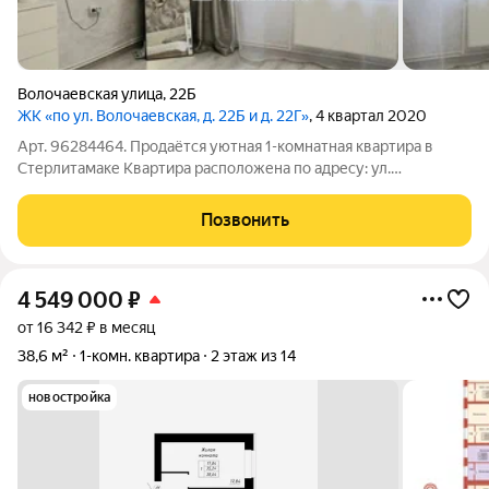
Волочаевская улица
,
22Б
ЖК «по ул. Волочаевская, д. 22Б и д. 22Г»
, 4 квартал 2020
Арт. 96284464. Продаётся уютная 1-комнатная квартира в
Стерлитамаке Квартира расположена по адресу: ул.
Волочаевская, д. 22б, на 2-м этаже современного 9-ти
этажного кирпичного дома (2020 года постройки). В квартире
Позвонить
выполнен качественный
4 549 000
₽
от 16 342 ₽ в месяц
38,6 м²
1-комн. квартира
2 этаж из 14
новостройка