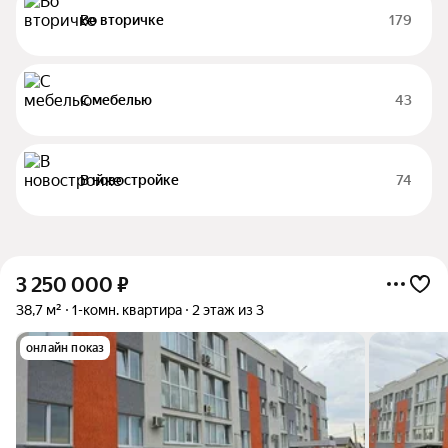
Во вторичке
179
С мебелью
43
В новостройке
74
3 250 000
₽
38,7 м²
1-комн. квартира
2 этаж из 3
онлайн показ