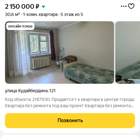
2 150 000
₽
30,6 м²
1-комн. квартира
5 этаж из 5
онлайн показ
улица Худайбердина
,
121
Код объекта: 2187930. Продаётся 1-к квартира в центре города.
Квартира без ремонта под ваш проект Квартира без ремонта-
это хороший вариант для тех, кто хочет сделать всё с нуля и
под себя, без переплаты за чужую отделку. Вы покупаете
Позвонить
квадратные