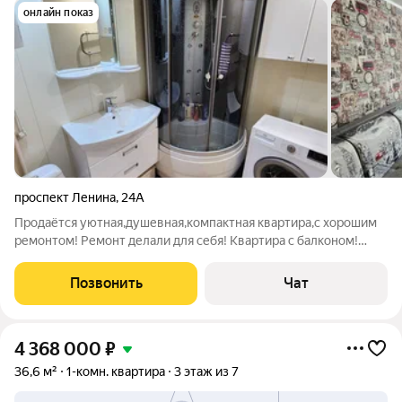
онлайн показ
проспект Ленина
,
24А
Продаётся уютная,душевная,компактная квартира,с хорошим
ремонтом! Ремонт делали для себя! Квартира с балконом!
Общая площадь 27,8 м2, без учета площади балкона! Квартира
полностью готова к проживанию! При продаже остается
Позвонить
Чат
мебель! Один взрослый
4 368 000
₽
36,6 м²
1-комн. квартира
3 этаж из 7