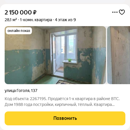
2 150 000
₽
28,1 м²
1-комн. квартира
4 этаж из 9
онлайн показ
улица Гоголя
,
137
Код объекта: 2267195. Продаётся 1-к квартира в районе ВТС.
Дом 1988 года постройки, кирпичный, тёплый. Квартира
расположена на 4 этаже , окна выходят во двор. Подготовлена
к ремонту, под ваш вкус и бюджет Район с развитой
Позвонить
инфраструктурой. В шаговой