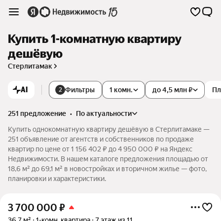
Купить 1-комнатную квартиру
дешёвую
Стерлитамак
AI
Фильтры
1 комн.
до 4,5 млн ₽
Пл
2
251 предложение
•
по актуальности
Купить однокомнатную квартиру дешёвую в Стерлитамаке —
251 объявление от агентств и собственников по продаже
квартир по цене от 1 156 402 ₽ до 4 950 000 ₽ на Яндекс
Недвижимости. В нашем каталоге предложения площадью от
18,6 м² до 69,1 м² в новостройках и вторичном жилье — фото,
планировки и характеристики.
3 700 000
₽
36,7 м²
1-комн. квартира
7 этаж из 11