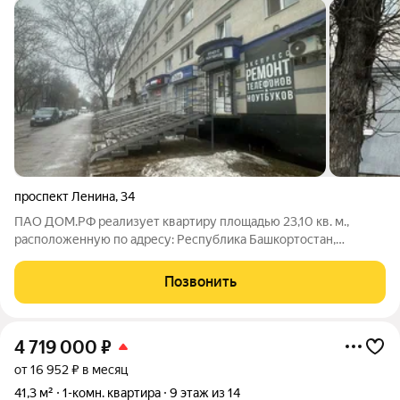
проспект Ленина
,
34
ПАО ДОМ.РФ реализует квартиру площадью 23,10 кв. м.,
расположенную по адресу: Республика Башкортостан,
Стерлитамак г., Ленина,34. Информация об объекте: Один
собственник (юридическое лицо). Кадастровый номер объекта
Позвонить
недвижимости: 02:56:040406:1660
4 719 000
₽
от 16 952 ₽ в месяц
41,3 м²
1-комн. квартира
9 этаж из 14