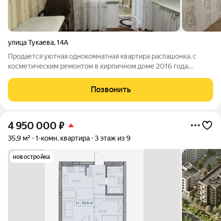
улица Тукаева
,
14А
Продается уютная однокомнатная квартира распашонка, с
косметическим ремонтом в кирпичном доме 2016 года
постройки. Окна выходят во двор, обеспечивая тишину и
спокойствие. Раздельный санузел добавляет удобства, а
Позвонить
балкон позволяет наслаждаться свежим
4 950 000
₽
35,9 м²
1-комн. квартира
3 этаж из 9
новостройка