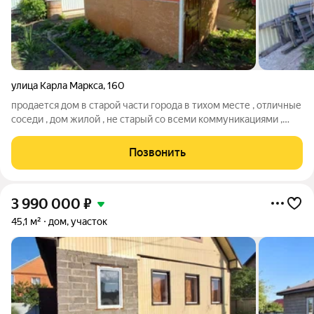
улица Карла Маркса
,
160
продается дом в старой части города в тихом месте , отличные
соседи , дом жилой , не старый со всеми коммуникациями ,
есть баня ,летняя беседка ID объекта в нашей базе: 207
Позвонить
3 990 000
₽
45,1 м²
дом, участок