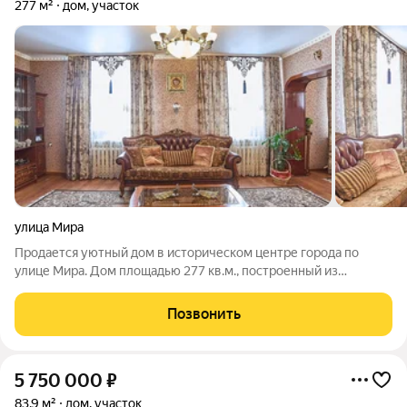
277 м²
дом, участок
улица Мира
Продается уютный дом в историческом центре города по
улице Мира. Дом площадью 277 кв.м., построенный из
качественного красного кирпича. Участок 11 соток с
насаждениями. Идеально подойдет для тех, кто ценит комфорт
Позвонить
и историю одновременно. Дом обладает
5 750 000
₽
83,9 м²
дом, участок