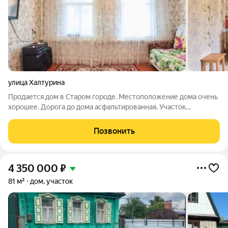
улица Халтурина
Продается дом в Старом городе. Местоположение дома очень
хорошее. Дорога до дома асфальтированная. Участок
огорожен. Дом насчитывает площадь- 47.3 м2. Состоит из 4
небольших комнат. Комнаты все светлые. Дом очень теплый,
Позвонить
газофицированный. Водопровод
4 350 000
₽
81 м²
дом, участок