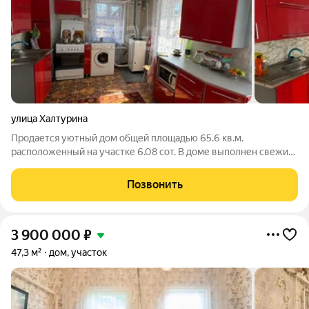
улица Халтурина
Продается уютный дом общей площадью 65.6 кв.м.
расположенный на участке 6.08 сот. В доме выполнен свежий
косметический ремонт , натяжной потолок в кухне, вода
заведена в дом, два подпола для хранения овощей, выгребная
Позвонить
яма. Также имеется центральное
3 900 000
₽
47,3 м²
дом, участок