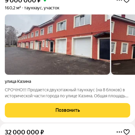
9 000 000
₽
160,2 м²
таунхаус, участок
улица Казина
СРОЧНО!!! Продается двухэтажный таунхаус (на 8 блоков) в
исторической части города по улице Казина. Общая площадь
одного блока 160,2 кв.м., участок-2 сотки на котором можно
расположить баньку, беседку, теплицу для уютных семейных
Позвонить
вечеров. Таунхаус
32 000 000
₽