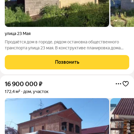
улица 23 Мая
Продаётся дом в городе, рядом остановка общественного
транспорта улица 23 мая. В конструктиве планировка дома
рассчитана на две спальные комнаты и кухню гостиную.
Материал стен спальной комнаты брус, утеплён, обшит
Позвонить
сайдингом, кухня гостиная из
16 900 000
₽
172,4 м²
дом, участок