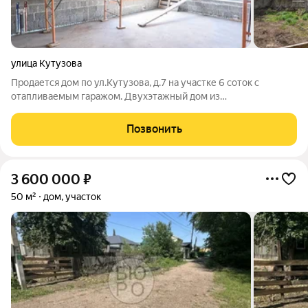
улица Кутузова
Продается дом по ул.Кутузова, д.7 на участке 6 соток с
отапливаемым гаражом. Двухэтажный дом из
керамзитоблока, облицовка кирпич, перегородка из красного
кирпича, кровля металлочерепица. На первом этаже зал,
Позвонить
спальня и кухня и сан.узел. На втором
3 600 000
₽
50 м²
дом, участок