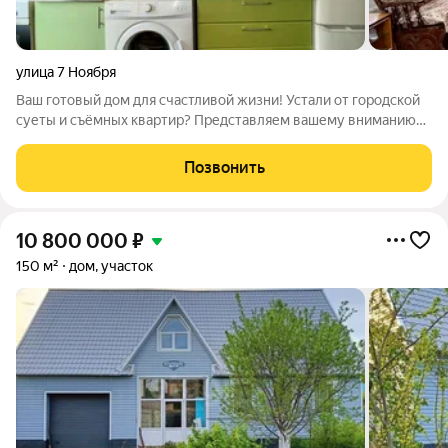
улица 7 Ноября
Ваш готовый дом для счастливой жизни! Устали от городской
суеты и съёмных квартир? Представляем вашему вниманию
тёплый и ухоженный кирпичный дом в благоустроенном
районе с развитой инфраструктурой. Это не просто стены, а
Позвонить
продуманное пространство для
10 800 000
₽
150 м²
дом, участок