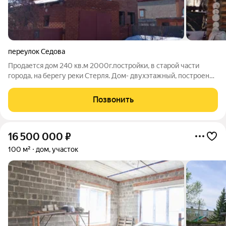
переулок Седова
Продается дом 240 кв.м 2000г.постройки, в старой части
города, на берегу реки Стерля. Дом- двухэтажный, построен
из красного двойного кирпича. Центральное водоснабжение,
газовое отопление. Участок-10 соток, ухожен, есть все
Позвонить
насждения. Баня. Бокс
16 500 000
₽
100 м²
дом, участок