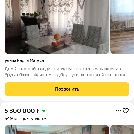
улица Карла Маркса
Дом 2-этажный находиться рядом с колхозным рынком. Из
бруса обшит сайдингом под брус, утеплен по всей технологии,
окна высоко, фундамент высокий , подвал во весь дом , можно
столярную мастерскую сделать или бильярдную стоит в
Позвонить
подвале батарея
5 800 000
₽
54,9 м²
дом, участок