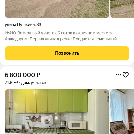
улица Пушкина
,
33
id:410. Земельный участок 6 соток в отличном месте за
Ашкадаром! Первая улица к речке Продается земельный
участок 6 соток в одном из самых привлекательных мест за
Ашкадаром. Первая улица к речке отличная локация для
Позвонить
строительства нового дома или
6 800 000
₽
71,6 м²
дом, участок