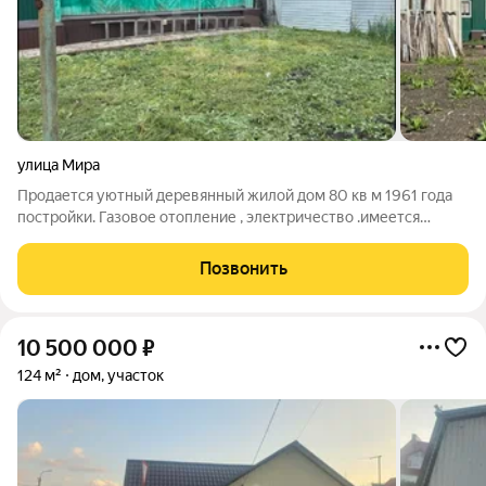
улица Мира
Продается уютный деревянный жилой дом 80 кв м 1961 года
постройки. Газовое отопление , электричество .имеется
скважина ,выгребная яма . Асфальт до ворот , рядом речка
,тишина, спокойствие . Соседи все дружные .В доме сеть
Позвонить
подпол , в сарае погреб. Все
10 500 000
₽
124 м²
дом, участок