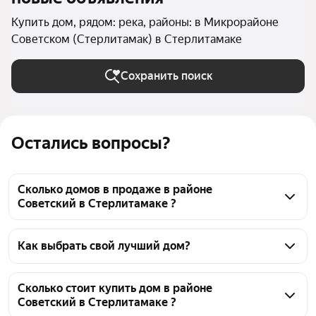
Купить дом, рядом: река, районы: в Микрорайоне
Советском (Стерлитамак) в Стерлитамаке
Сохранить поиск
Остались вопросы?
Сколько домов в продаже в районе
Советский в Стерлитамаке ?
На Яндекс Недвижимости в продаже в районе 
Советский в Стерлитамаке 98 домов, из них 2 
Как выбрать свой лучший дом?
объявления от собственников, 96 объявлений от 
Чтобы купить дом рядом с рекой в районе 
агентств
Советский, воспользуйтесь тепловой картой для 
Сколько стоит купить дом в районе
Советский в Стерлитамаке ?
оценки инфраструктуры и транспортной 