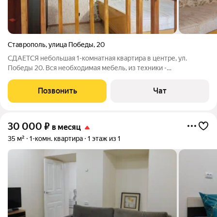
Ставрополь
,
улица Победы
,
20
СДАЕТСЯ небольшая 1-комнатная квартира в центре, ул.
Победы 20. Вся необходимая мебель, из техники -
холодильник, стиральная машина, телевизор ЖК, бойлер.
Отлично развитая инфраструктура - в шаговой доступности
Позвонить
Чат
абсолютно все, что необходимо для
30 000
₽
в месяц
35 м²
1-комн. квартира
1 этаж из 1