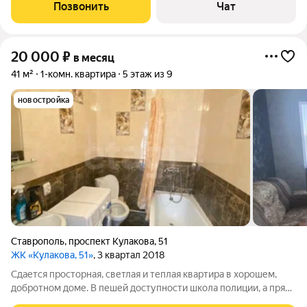
комфортного сна. Индивидуальное отопление. Их техники -
Позвонить
Чат
стиральная машина, холодильник,
20 000
₽
в месяц
41 м²
1-комн. квартира
5 этаж из 9
новостройка
Ставрополь
,
проспект Кулакова
,
51
ЖК «Кулакова, 51»
, 3 квартал 2018
Сдается просторная, светлая и теплая квартира в хорошем,
добротном доме. В пешей доступности школа полиции, а прям
возле дома детский сад. В доме имеется множество