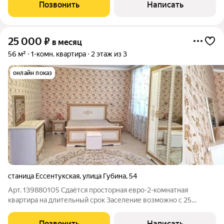
индивидуальное отопление, что обеспечивает комфорт и
Позвонить
Написать
экономию круглый год. Внутри
25 000
₽
в месяц
56 м²
1-комн. квартира
2 этаж из 3
онлайн показ
станица Ессентукская
,
улица Губина
,
54
Арт. 139880105 Сдаётся просторная евро-2-комнатная
квартира на длительный срок Заселение возможно с 25
октября! Если вы ищете квартиру, в которую можно просто
привезти личные вещи и сразу начать жить это именно такой
Позвонить
Написать