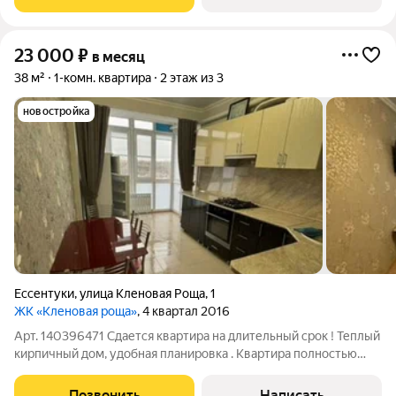
необходимой техникой для
23 000
₽
в месяц
38 м²
1-комн. квартира
2 этаж из 3
новостройка
Ессентуки
,
улица Кленовая Роща
,
1
ЖК «Кленовая роща»
, 4 квартал 2016
Арт. 140396471 Сдается квартира на длительный срок ! Теплый
кирпичный дом, удобная планировка . Квартира полностью
оборудована всем необходимым для комфортного
проживания ,новая мебель техника ! Развитый микрорайон , в
Позвонить
Написать