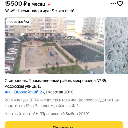
15 500
₽
в месяц
36 м²
1-комн. квартира
5 этаж из 16
новостройка
Ставрополь
,
Промышленный район
,
микрорайон № 35
,
Родосская улица
,
13
ЖК «Европейский-2»
, 1 квартал 2016
20 минут до СГПИ и Университета им. Шолохова!Сдатся 1-ая
квартира в Юго-Западном районе,в ЖК
"Европейский".ИНДИВИДУАЛЬНОЕ ОТОПЛЕНИЕ! Квартира с
Частный агент АН "Правильный Выбор 2019"
мебелью и техникой.Стоимость:15500
рублей+ком.плат.Залог:5000 рублей.Оплата по факту
Позвонить