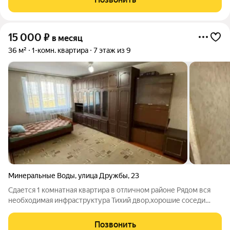
комфорт. Идеально подойдёт взрослой
15 000
₽
в месяц
36 м²
1-комн. квартира
7 этаж из 9
Минеральные Воды
,
улица Дружбы
,
23
Сдается 1 комнатная квартира в отличном районе Рядом вся
необходимая инфраструктура Тихий двор,хорошие соседи
Удобная транспортная развязка Квартира аккуратная,чистая
Есть все необходимое для проживания Кондиционер
Позвонить