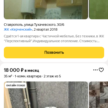
Ставрополь
,
улица Тухачевского
,
30/6
ЖК «Керченский»
, 2 квартал 2018
Сдаётся 1-ая квартира с Частичной мебелью, Без техники, в ЖК
"Перспективный".Индивидуальное отопление. Стоимость:
14000 рублей+ком.плат.Оплата по факту заключения
договора аренды с собственником. Подробности по телефону.
Позвонить
18 000
₽
в месяц
35 м²
1-комн. квартира
2 этаж из 5
онлайн показ