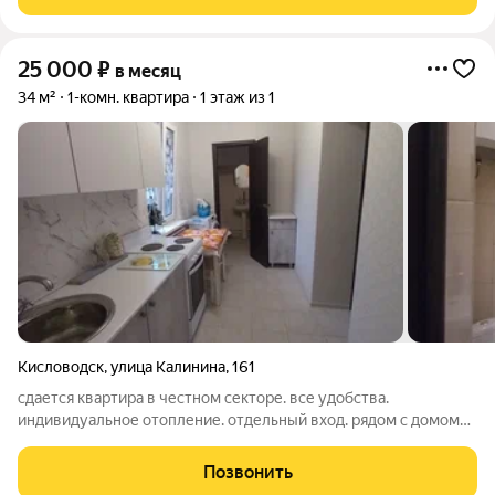
Отличный вид из окон Звоните ! При
25 000
₽
в месяц
34 м²
1-комн. квартира
1 этаж из 1
Кисловодск
,
улица Калинина
,
161
сдается квартира в честном секторе. все удобства.
индивидуальное отопление. отдельный вход. рядом с домом
остановка транспорта. рассмотрим 1-2чел. цена 25000 плюс
коммунальные услуги. квартира сдается с залогом.25
Позвонить