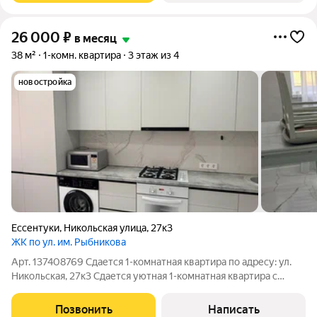
26 000
₽
в месяц
38 м²
1-комн. квартира
3 этаж из 4
новостройка
Ессентуки
,
Никольская улица
,
27к3
ЖК по ул. им. Рыбникова
Арт. 137408769 Сдается 1-комнатная квартира по адресу: ул.
Никольская, 27к3 Сдается уютная 1-комнатная квартира с
новым дизайнерским ремонтом в современном доме.
Квартира полностью меблирована и укомплектована всей
Позвонить
Написать