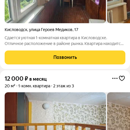
Кисловодск
,
улица Героев Медиков
,
17
Сдается уютная 1-комнатная квартира в Кисловодске.
Отличное расположение в районе рынка. Квартира находится
на 5 этаже 5-этажного дома с общей площадью 30 кв.м. Здесь
предусмотрена улучшенная планировка, что обеспечивает
Позвонить
комфортное проживание.
12 000
₽
в месяц
20 м²
1-комн. квартира
2 этаж из 3