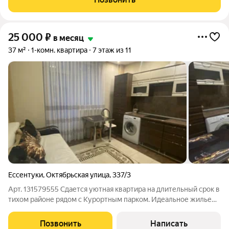
заключения договора
25 000
₽
в месяц
37 м²
1-комн. квартира
7 этаж из 11
Ессентуки
,
Октябрьская улица
,
337/3
Арт. 131579555 Сдается уютная квартира на длительный срок в
тихом районе рядом с Курортным парком. Идеальное жилье
для тех, кто ценит свежий воздух и прогулки, не выезжая из
города, в то же время вся инфраструктура в шаговой
Позвонить
Написать