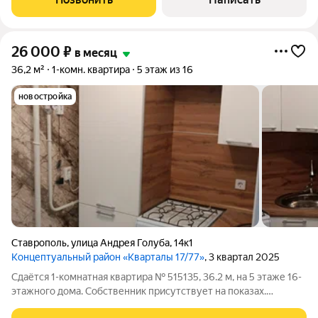
вариант. Общая площадь 56 м
26 000
₽
в месяц
36,2 м²
1-комн. квартира
5 этаж из 16
новостройка
Ставрополь
,
улица Андрея Голуба
,
14к1
Концептуальный район «Кварталы 17/77»
, 3 квартал 2025
Сдаётся 1-комнатная квартира № 515135, 36.2 м, на 5 этаже 16-
этажного дома. Собственник присутствует на показах.
Коммунальные платежи включены в стоимость. Счетчики