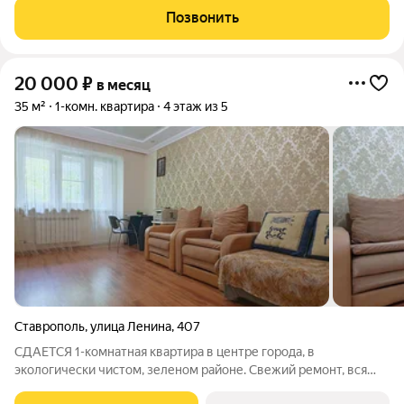
магазинов, пункт выдачи заказов. В шаговой доступности
Позвонить
магазин пятерочка. Хорошая
20 000
₽
в месяц
35 м²
1-комн. квартира
4 этаж из 5
Ставрополь
,
улица Ленина
,
407
СДАЕТСЯ 1-комнатная квартира в центре города, в
экологически чистом, зеленом районе. Свежий ремонт, вся
необходимая мебель. Из техники - стиральная машина,