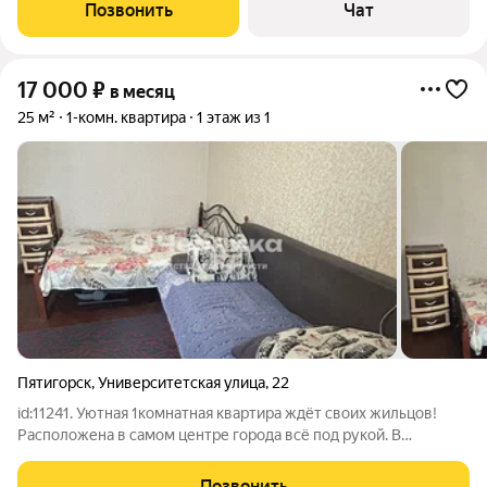
холодильник, телевизор, микроволновка, чайник. В шаговой
Позвонить
Чат
доступности - площадь 200-Летия, Парк
17 000
₽
в месяц
25 м²
1-комн. квартира
1 этаж из 1
Пятигорск
,
Университетская улица
,
22
id:11241. Уютная 1комнатная квартира ждёт своих жильцов!
Расположена в самом центре города всё под рукой. В
квартире есть всё, что нужно для жизни, а огороженная
территория обеспечит дополнительную безопасность и
Позвонить