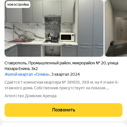
новостройка
Ставрополь
,
Промышленный район
,
микрорайон № 20
,
улица
Назара Енина
,
3к2
Жилой квартал «Олива»
, 3 квартал 2024
Сдаётся 1-комнатная квартира № 381835, 39.9 м, на 4 этаже 6-
этажного дома. Собственник присутствует на показах.
Коммунальные платежи оплачиваются отдельно. Счетчики
Агентство Домклик Аренда
оплачиваются отдельно. По условиям проживания: можно с
детьми, без питомцев. Срок
Позвонить