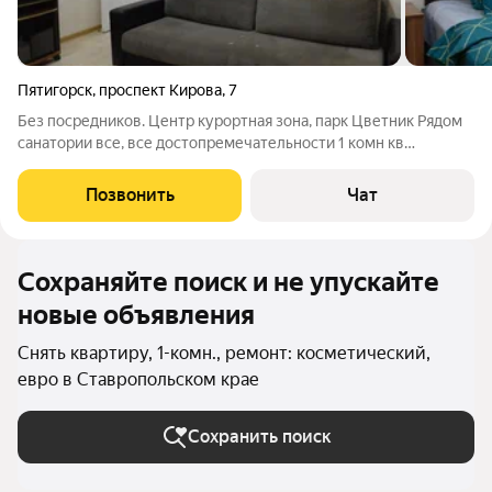
Пятигорск
,
проспект Кирова
,
7
Без посредников. Центр курортная зона, парк Цветник Рядом
санатории все, все достопремечательности 1 комн кв
новостройка закрытый двор со шлагбаумом, вся быт техника
большая кухня и санузел Сдам на час, день, неделю, месяц и
Позвонить
Чат
дольше Возможна временная
Сохраняйте поиск и не упускайте
новые объявления
Снять квартиру, 1-комн., ремонт: косметический,
евро в Ставропольском крае
Сохранить поиск