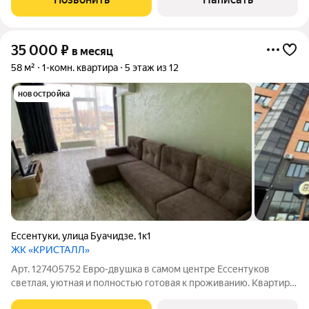
5 минутах школа садик ,
35 000
₽
в месяц
58 м²
1-комн. квартира
5 этаж из 12
новостройка
Ессентуки
,
улица Буачидзе
,
1к1
ЖК «КРИСТАЛЛ»
Арт. 127405752 Евро-двушка в самом центре Ессентуков
светлая, уютная и полностью готовая к проживанию. Квартира
расположена на 5 этаже дома с лифтом. Установлено