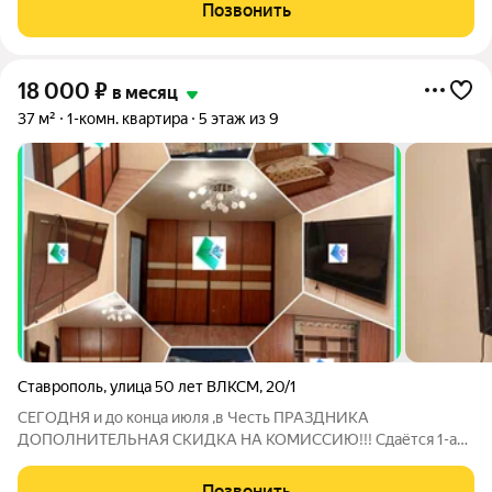
оплачиваются отдельно. По условиям проживания: можно с
Позвонить
детьми, можно с питомцами.
18 000
₽
в месяц
37 м²
1-комн. квартира
5 этаж из 9
Ставрополь
,
улица 50 лет ВЛКСМ
,
20/1
СЕГОДНЯ и до конца июля ,в Честь ПРАЗДНИКА
ДОПОЛНИТЕЛЬНАЯ СКИДКА НА КОМИССИЮ!!! Сдаётся 1-ая
квартира со СПЛИТ-СИСТЕМОЙ!В Юго-Западном районе, в
районе "Славяновского". Напротив расположен Ледовый
Позвонить