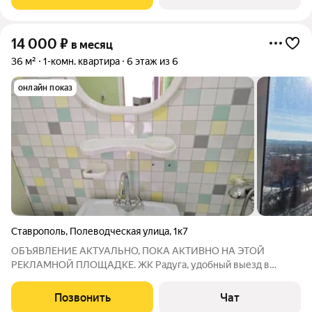
доступности!!! До парка
14 000
₽
в месяц
36 м²
1-комн. квартира
6 этаж из 6
онлайн показ
Ставрополь
,
Полеводческая улица
,
1к7
ОБЪЯВЛЕНИЕ АКТУАЛЬНО, ПОКА АКТИВНО НА ЭТОЙ
РЕКЛАМНОЙ ПЛОЩАДКЕ. ЖК Радуга, удобный выезд в
аэропорт, в Михайловск. А также быстрый доступ к нижней
части города (Нижний рынок, Цирк), к историческому центру
Позвонить
Чат
Ставрополя. В ЖК есть все необходимое, с т.зр.