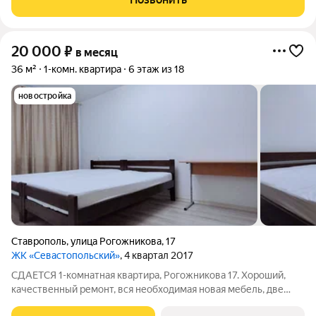
Дворец. Квартира с мебелью и техникой. Фотографии
20 000
₽
в месяц
36 м²
1-комн. квартира
6 этаж из 18
новостройка
Ставрополь
,
улица Рогожникова
,
17
ЖК «Севастопольский»
, 4 квартал 2017
СДАЕТСЯ 1-комнатная квартира, Рогожникова 17. Хороший,
качественный ремонт, вся необходимая новая мебель, две
кровати из массива дерева с удобными матрасами для