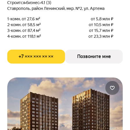
Строится
•
бизнес
•
4.1 (3)
Ставрополь, район Ленинский, мкр. №2, ул. Артема
1-комн. от 27,6 м²
от 5,8 млн ₽
2-комн. от 58,5 м²
от 10,5 млн ₽
3-комн. от 87,4 м²
от 15,7 млн ₽
4-комн. от 118,1 м²
от 23,3 млн ₽
+7 ××× ××× ×× ××
Позвоните мне