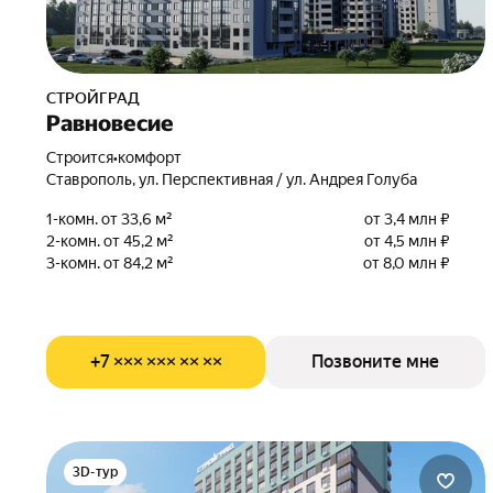
СТРОЙГРАД
Равновесие
Строится
•
комфорт
Ставрополь, ул. Перспективная / ул. Андрея Голуба
1-комн. от 33,6 м²
от 3,4 млн ₽
2-комн. от 45,2 м²
от 4,5 млн ₽
3-комн. от 84,2 м²
от 8,0 млн ₽
+7 ××× ××× ×× ××
Позвоните мне
3D-тур