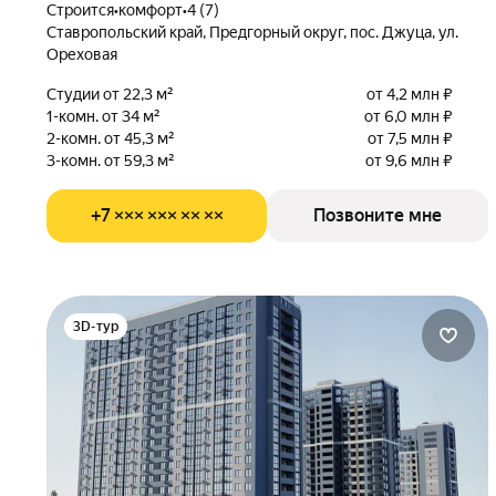
Строится
•
комфорт
•
4 (7)
Ставропольский край, Предгорный округ, пос. Джуца, ул.
Ореховая
Студии от 22,3 м²
от 4,2 млн ₽
1-комн. от 34 м²
от 6,0 млн ₽
2-комн. от 45,3 м²
от 7,5 млн ₽
3-комн. от 59,3 м²
от 9,6 млн ₽
+7 ××× ××× ×× ××
Позвоните мне
3D-тур