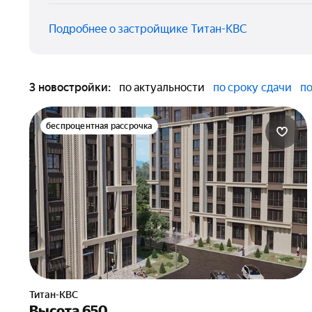
Подробнее о застройщике Титан-КВС
3 новостройки:
по актуальности
по сроку сдачи
по
беспроцентная рассрочка
Титан-КВС
Высота 650