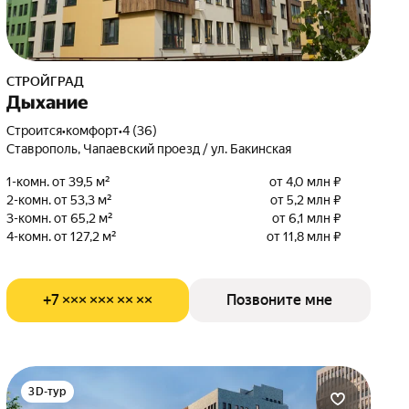
СТРОЙГРАД
Дыхание
Строится
•
комфорт
•
4 (36)
Ставрополь, Чапаевский проезд / ул. Бакинская
1-комн. от 39,5 м²
от 4,0 млн ₽
2-комн. от 53,3 м²
от 5,2 млн ₽
3-комн. от 65,2 м²
от 6,1 млн ₽
4-комн. от 127,2 м²
от 11,8 млн ₽
+7 ××× ××× ×× ××
Позвоните мне
3D-тур