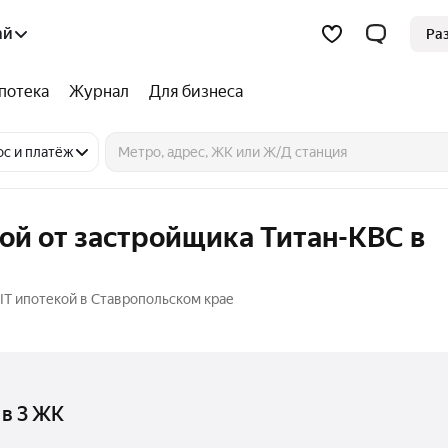
ай
Ра
потека
Журнал
Для бизнеса
ос и платёж
кой от застройщика Титан-КВС в
IT ипотекой в Ставропольском крае
 в 3 ЖК