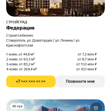
СТРОЙГРАД
Федерация
Строится
•
бизнес
Ставрополь, ул. Доваторцев / ул. Ленина / ул.
Краснофлотская
1-комн. от 44,8 м²
от 7,2 млн ₽
2-комн. от 63,3 м²
от 8,7 млн ₽
3-комн. от 83,2 м²
от 11,0 млн ₽
4-комн. от 269,4 м²
от 43,1 млн ₽
+7 ××× ××× ×× ××
Позвоните мне
3D-тур