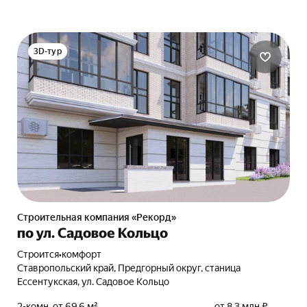
3D-тур
Строительная компания «Рекорд»
по ул. Садовое Кольцо
Строится
•
комфорт
Ставропольский край, Предгорный округ, станица
Ессентукская, ул. Садовое Кольцо
2-комн. от 69,6 м²
от 8,3 млн ₽