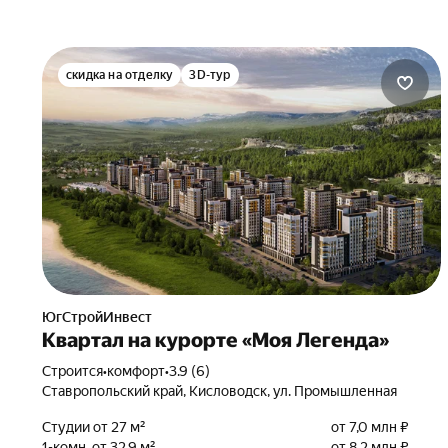
скидка на отделку
3D-тур
ЮгСтройИнвест
Квартал на курорте «Моя Легенда»
Строится
•
комфорт
•
3.9 (6)
Ставропольский край, Кисловодск, ул. Промышленная
Студии от 27 м²
от 7,0 млн ₽
1-комн. от 32,9 м²
от 8,2 млн ₽