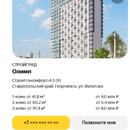
СТРОЙГРАД
Олимп
Строится
•
комфорт
•
4.3 (9)
Ставропольский край, Георгиевск, ул. Филатова
1-комн. от 41,8 м²
от 4,0 млн ₽
2-комн. от 60,2 м²
от 5,4 млн ₽
3-комн. от 91,4 м²
от 8,0 млн ₽
+7 ××× ××× ×× ××
Позвоните мне