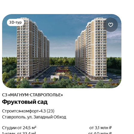
3D-тур
СЗ «МАГНУМ-СТАВРОПОЛЬЕ»
Фруктовый сад
Строится
•
комфорт
•
4.3 (23)
Ставрополь, ул. Западный Обход
Студии от 24,5 м²
от 3,1 млн ₽
1-комн. от 33,4 м²
от 4,0 млн ₽