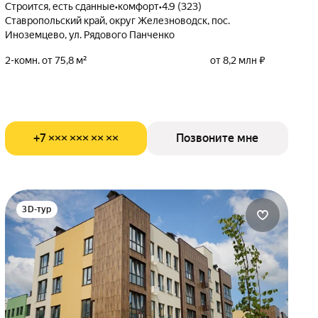
Строится, есть сданные
•
комфорт
•
4.9 (323)
Ставропольский край, округ Железноводск, пос.
Иноземцево, ул. Рядового Панченко
2-комн. от 75,8 м²
от 8,2 млн ₽
+7 ××× ××× ×× ××
Позвоните мне
3D-тур