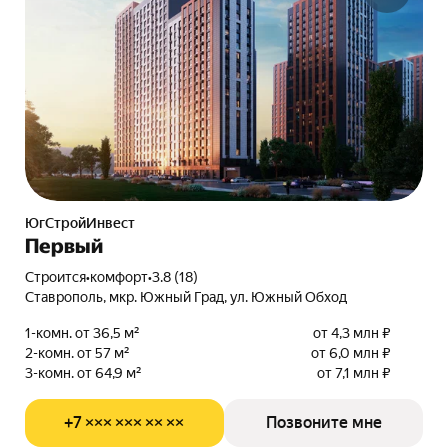
ЮгСтройИнвест
Первый
Строится
•
комфорт
•
3.8 (18)
Ставрополь, мкр. Южный Град, ул. Южный Обход
1-комн. от 36,5 м²
от 4,3 млн ₽
2-комн. от 57 м²
от 6,0 млн ₽
3-комн. от 64,9 м²
от 7,1 млн ₽
+7 ××× ××× ×× ××
Позвоните мне