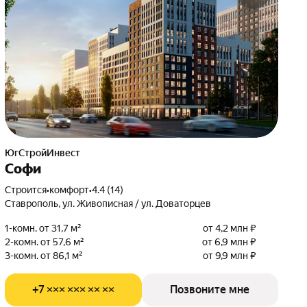
ЮгСтройИнвест
Софи
Строится
•
комфорт
•
4.4 (14)
Ставрополь, ул. Живописная / ул. Доваторцев
1-комн. от 31,7 м²
от 4,2 млн ₽
2-комн. от 57,6 м²
от 6,9 млн ₽
3-комн. от 86,1 м²
от 9,9 млн ₽
+7 ××× ××× ×× ××
Позвоните мне