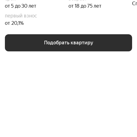
С
от 5 до 30 лет
от 18 до 75 лет
первый взнос
от 20,1%
Подобрать квартиру