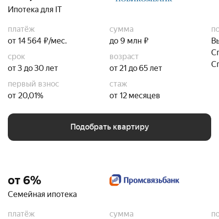
Ипотека для IT
платёж
сумма
п
от 14 564 ₽/мес.
до 9 млн ₽
В
С
срок
возраст
С
от 3 до 30 лет
от 21 до 65 лет
первый взнос
стаж
от 20,01%
от 12 месяцев
Подобрать квартиру
от 6%
Семейная ипотека
платёж
сумма
п