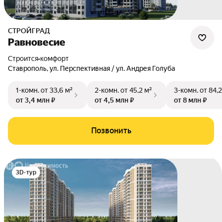
СТРОЙГРАД
Равновесие
Строится
•
комфорт
Ставрополь
,
ул. Перспективная / ул. Андрея Голуба
1-комн.
от 33,6 м²
2-комн.
от 45,2 м²
3-комн.
от 84,2
от 3,4 млн ₽
от 4,5 млн ₽
от 8 млн ₽
Позвонить
3D-тур