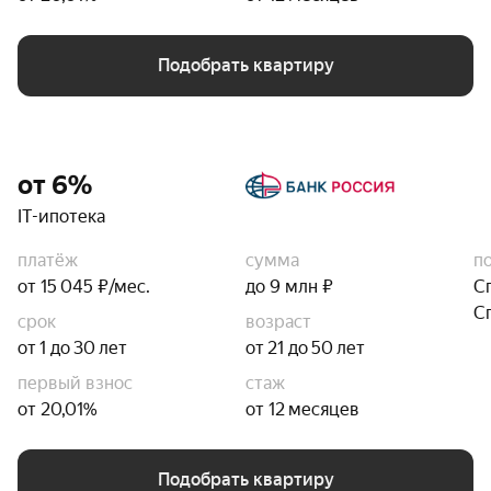
Подобрать квартиру
от 6%
IT-ипотека
платёж
сумма
п
от 15 045 ₽/мес.
до 9 млн ₽
С
С
срок
возраст
от 1 до 30 лет
от 21 до 50 лет
первый взнос
стаж
от 20,01%
от 12 месяцев
Подобрать квартиру