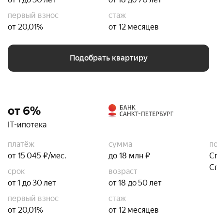
первый взнос
стаж
от 20,01%
от 12 месяцев
Подобрать квартиру
от 6%
IT-ипотека
платёж
сумма
п
от 15 045 ₽/мес.
до 18 млн ₽
С
С
срок
возраст
от 1 до 30 лет
от 18 до 50 лет
первый взнос
стаж
от 20,01%
от 12 месяцев