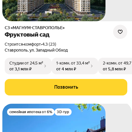
СЗ «МАГНУМ-СТАВРОПОЛЬЕ»
Фруктовый сад
Строится
•
комфорт
•
4.3 (23)
Ставрополь
,
ул. Западный Обход
Студии
от 24,5 м²
1-комн.
от 33,4 м²
2-комн.
от 49,7
от 3,1 млн ₽
от 4 млн ₽
от 5,8 млн ₽
Позвонить
семейная ипотека от 6%
3D-тур