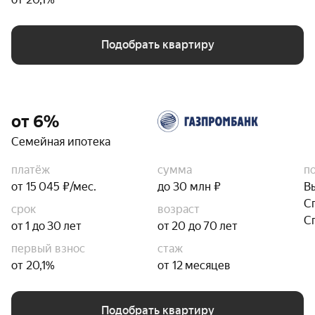
Подобрать квартиру
от 6%
Семейная ипотека
платёж
сумма
п
от 15 045 ₽/мес.
до 30 млн ₽
В
С
срок
возраст
С
от 1 до 30 лет
от 20 до 70 лет
первый взнос
стаж
от 20,1%
от 12 месяцев
Подобрать квартиру