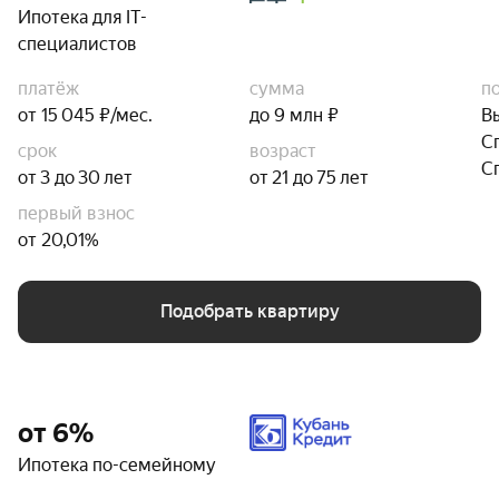
Ипотека для IT-
специалистов
платёж
сумма
п
от 15 045 ₽/мес.
до 9 млн ₽
В
С
срок
возраст
С
от 3 до 30 лет
от 21 до 75 лет
первый взнос
от 20,01%
Подобрать квартиру
от 6%
Ипотека по-семейному