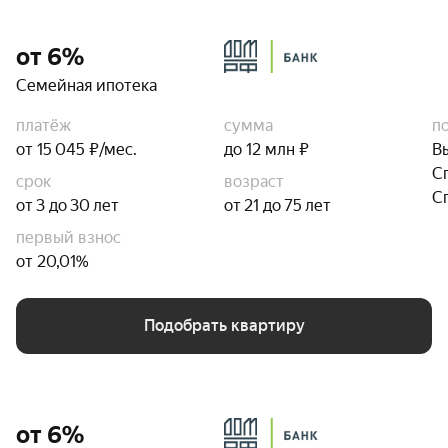
от 6%
Семейная ипотека
платёж
сумма
п
от 15 045 ₽/мес.
до 12 млн ₽
В
С
срок
возраст
С
от 3 до 30 лет
от 21 до 75 лет
первый взнос
от 20,01%
Подобрать квартиру
от 6%