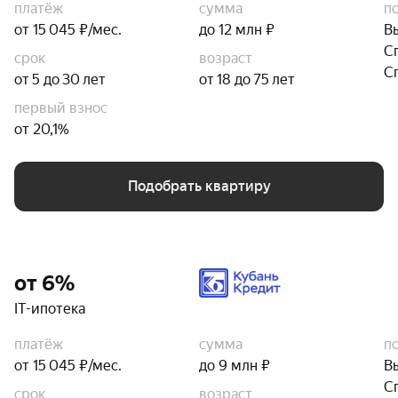
платёж
сумма
п
от 15 045 ₽/мес.
до 12 млн ₽
В
С
срок
возраст
С
от 5 до 30 лет
от 18 до 75 лет
первый взнос
от 20,1%
Подобрать квартиру
от 6%
IT-ипотека
платёж
сумма
п
от 15 045 ₽/мес.
до 9 млн ₽
В
С
срок
возраст