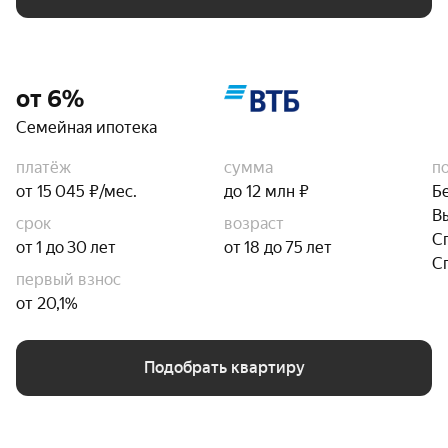
от 6%
Семейная ипотека
платёж
сумма
п
от 15 045 ₽/мес.
до 12 млн ₽
Б
В
срок
возраст
С
от 1 до 30 лет
от 18 до 75 лет
С
первый взнос
от 20,1%
Подобрать квартиру