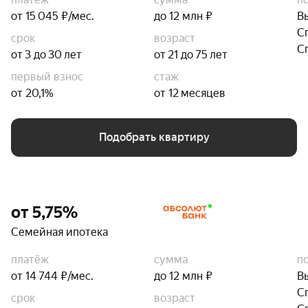
от 15 045 ₽/мес.
до 12 млн ₽
В
С
срок
возраст
С
от 3 до 30 лет
от 21 до 75 лет
первый взнос
стаж
от 20,1%
от 12 месяцев
Подобрать квартиру
от 5,75%
Семейная ипотека
платёж
сумма
п
от 14 744 ₽/мес.
до 12 млн ₽
В
С
срок
возраст