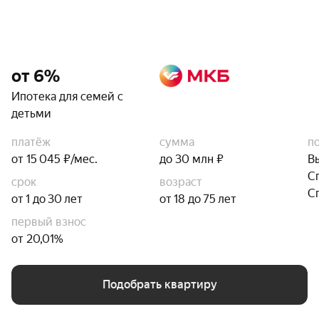
от 6%
Ипотека для семей с
детьми
платёж
сумма
п
от 15 045 ₽/мес.
до 30 млн ₽
В
С
срок
возраст
С
от 1 до 30 лет
от 18 до 75 лет
первый взнос
от 20,01%
Подобрать квартиру