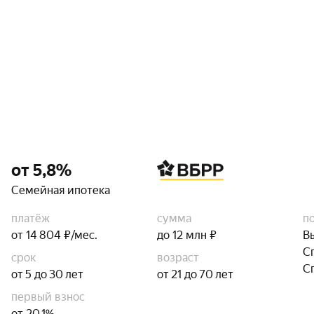
от 5,8%
Семейная ипотека
платёж
сумма
п
от 14 804 ₽/мес.
до 12 млн ₽
В
С
срок
возраст
С
от 5 до 30 лет
от 21 до 70 лет
первый взнос
от 20,1%