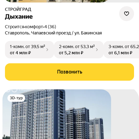
СТРОЙГРАД
Дыхание
Строится
•
комфорт
•
4 (36)
Ставрополь
,
Чапаевский проезд / ул. Бакинская
1-комн.
от 39,5 м²
2-комн.
от 53,3 м²
3-комн.
от 65,2
от 4 млн ₽
от 5,2 млн ₽
от 6,1 млн ₽
Позвонить
3D-тур