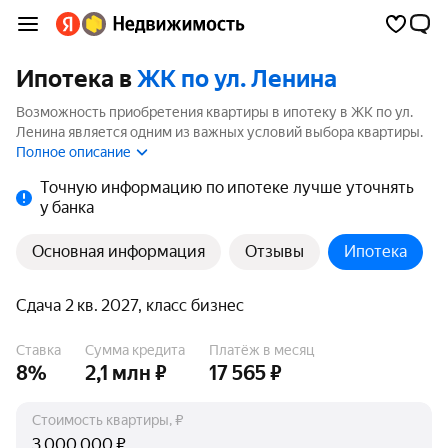
Ипотека в
ЖК по ул. Ленина
Возможность приобретения квартиры в ипотеку в ЖК по ул.
Ленина является одним из важных условий выбора квартиры.
На странице мы собрали программы кредитования банков для
Полное описание
покупки квартиры в ипотеку от 3.5%.
Точную информацию по ипотеке лучше уточнять
у банка
Основная информация
Отзывы
Ипотека
Сдача 2 кв. 2027, класс бизнес
Ставка
Сумма кредита
Платёж в месяц
8%
2,1 млн ₽
17 565 ₽
Стоимость квартиры, ₽
₽