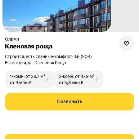
Олимп
Кленовая роща
Строится, есть сданные
•
комфорт
•
4.6 (504)
Ессентуки
,
ул. Кленовая Роща
1-комн.
от 29,7 м²
2-комн.
от 47,9 м²
от 4 млн ₽
от 5,8 млн ₽
Позвонить