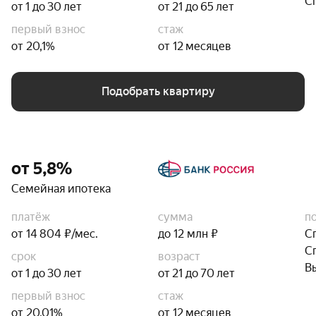
С
от 1 до 30 лет
от 21 до 65 лет
первый взнос
стаж
от 20,1%
от 12 месяцев
Подобрать квартиру
от 5,8%
Семейная ипотека
платёж
сумма
п
от 14 804 ₽/мес.
до 12 млн ₽
С
С
срок
возраст
В
от 1 до 30 лет
от 21 до 70 лет
первый взнос
стаж
от 20,01%
от 12 месяцев