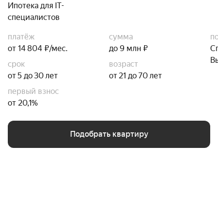
Ипотека для IT-
специалистов
платёж
сумма
п
от 14 804 ₽/мес.
до 9 млн ₽
С
В
срок
возраст
от 5 до 30 лет
от 21 до 70 лет
первый взнос
от 20,1%
Подобрать квартиру