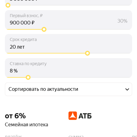
Первый взнос, ₽
30%
₽
Срок кредита
лет
Ставка по кредиту
%
Сортировать по актуальности
от 6%
Семейная ипотека
платёж
сумма
п