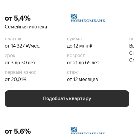
от 5,4%
Семейная ипотека
платёж
сумма
п
от 14 327 ₽/мес.
до 12 млн ₽
В
С
срок
возраст
С
от 3 до 30 лет
от 21 до 65 лет
первый взнос
стаж
от 20,01%
от 12 месяцев
Подобрать квартиру
от 5,6%