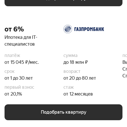
от 6%
Ипотека для IT-
специалистов
платёж
сумма
п
от 15 045 ₽/мес.
до 18 млн ₽
В
С
срок
возраст
С
от 1 до 30 лет
от 20 до 80 лет
первый взнос
стаж
от 20,1%
от 12 месяцев
Подобрать квартиру