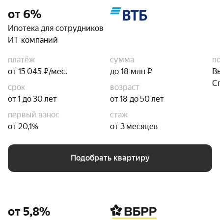
от 6%
Ипотека для сотрудников
ИТ-компаний
платёж
сумма
п
от 15 045 ₽/мес.
до 18 млн ₽
В
С
срок
возраст
от 1 до 30 лет
от 18 до 50 лет
первый взнос
стаж
от 20,1%
от 3 месяцев
Подобрать квартиру
от 5,8%